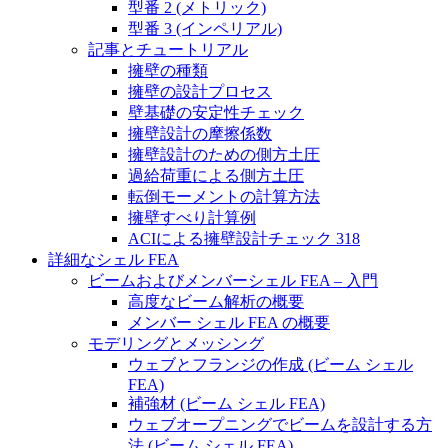
型番 2 (メトリック)
型番 3 (インペリアル)
記事とチュートリアル
擁壁の種類
擁壁の設計プロセス
壁基礎の安定性チェック
擁壁設計の摩擦係数
擁壁設計のための側方土圧
過給荷重による側方土圧
転倒モーメントの計算方法
擁壁すべり計算例
ACIによる擁壁設計チェック 318
詳細なシェル FEA
ビームおよびメンバーシェル FEA – 入門
高度なビーム解析の概要
メンバー シェル FEA の概要
モデリングとメッシング
ウェブとフランジの作成 (ビーム シェル
FEA)
補強材 (ビーム シェル FEA)
ウェブオープニングでビームを設計する方
法 (ビーム シェル FEA)