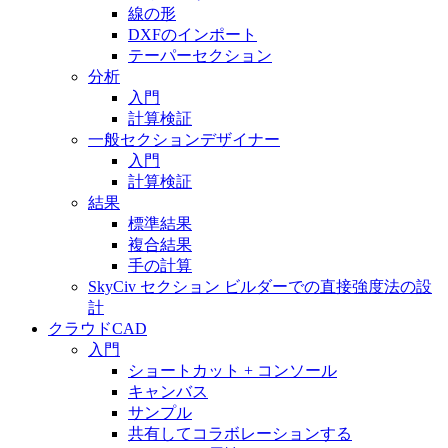
線の形
DXFのインポート
テーパーセクション
分析
入門
計算検証
一般セクションデザイナー
入門
計算検証
結果
標準結果
複合結果
手の計算
SkyCiv セクション ビルダーでの直接強度法の設
計
クラウドCAD
入門
ショートカット + コンソール
キャンバス
サンプル
共有してコラボレーションする