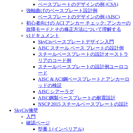
ベースプレートのデザインの例 (CSA)
強軸曲げのベースプレート設計例
ベースプレートのデザインの例 (AISC)
初心者向けの ACI アンカー チェック: アンカーの
故障モードとその修正方法について理解する
v1ドキュメント
SkyCivベースプレートデザイン入門
AISC スチール ベース プレートの設計例
スチールベースプレートの設計オーストラ
リアのコード例
スチールベースプレートの設計例ユーロコ
ード
AISC & ACI鋼ベースプレートとアンカーロ
ッドの検証
AISC シアーラグ
AISC鋼製ベースプレートの耐震設計
NSCP 2015 スチールベースプレートの設計
SkyCiv擁壁
入門
確認ページ
型番 1 (インペリアル)