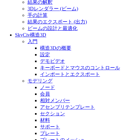
結果の解釈
3Dレンダラー (ビーム)
手の計算
結果のエクスポート (出力)
ビームの設計と最適化
SkyCiv構造3D
入門
構造3Dの概要
設定
デモビデオ
キーボードとマウスのコントロール
インポートとエクスポート
モデリング
ノード
会員
相対メンバー
アセンブリテンプレート
セクション
材料
サポート
プレート
プレートのメッシュ