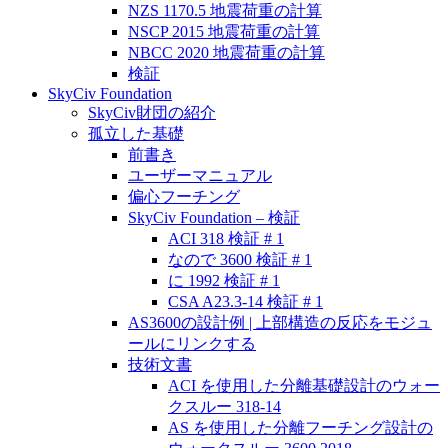
NZS 1170.5 地震荷重の計算
NSCP 2015 地震荷重の計算
NBCC 2020 地震荷重の計算
検証
SkyCiv Foundation
SkyCiv財団の紹介
孤立した基礎
前書き
ユーザーマニュアル
偏心フーチング
SkyCiv Foundation – 検証
ACI 318 検証 # 1
なので 3600 検証 # 1
に 1992 検証 # 1
CSA A23.3-14 検証 # 1
AS3600の設計例 | 上部構造の反応をモジュ
ールにリンクする
技術文書
ACI を使用した分離基礎設計のウォー
クスルー 318-14
AS を使用した分離フーチング設計の