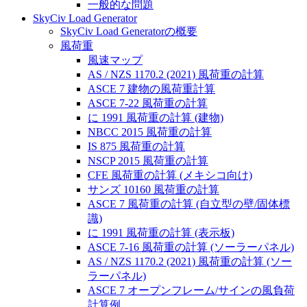
一般的な問題
SkyCiv Load Generator
SkyCiv Load Generatorの概要
風荷重
風速マップ
AS / NZS 1170.2 (2021) 風荷重の計算
ASCE 7 建物の風荷重計算
ASCE 7-22 風荷重の計算
に 1991 風荷重の計算 (建物)
NBCC 2015 風荷重の計算
IS 875 風荷重の計算
NSCP 2015 風荷重の計算
CFE 風荷重の計算 (メキシコ向け)
サンズ 10160 風荷重の計算
ASCE 7 風荷重の計算 (自立型の壁/固体標
識)
に 1991 風荷重の計算 (表示板)
ASCE 7-16 風荷重の計算 (ソーラーパネル)
AS / NZS 1170.2 (2021) 風荷重の計算 (ソー
ラーパネル)
ASCE 7 オープンフレーム/サインの風負荷
計算例