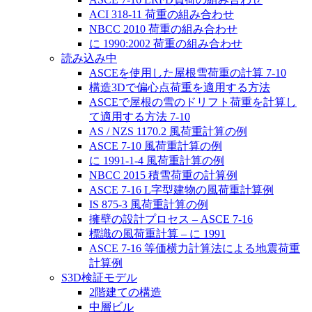
ACI 318-11 荷重の組み合わせ
NBCC 2010 荷重の組み合わせ
に 1990:2002 荷重の組み合わせ
読み込み中
ASCEを使用した屋根雪荷重の計算 7-10
構造3Dで偏心点荷重を適用する方法
ASCEで屋根の雪のドリフト荷重を計算し
て適用する方法 7-10
AS / NZS 1170.2 風荷重計算の例
ASCE 7-10 風荷重計算の例
に 1991-1-4 風荷重計算の例
NBCC 2015 積雪荷重の計算例
ASCE 7-16 L字型建物の風荷重計算例
IS 875-3 風荷重計算の例
擁壁の設計プロセス – ASCE 7-16
標識の風荷重計算 – に 1991
ASCE 7-16 等価横力計算法による地震荷重
計算例
S3D検証モデル
2階建ての構造
中層ビル