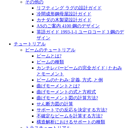
その他の
リフティング ラグの設計ガイド
冷間成形鋼母屋設計ガイド
カナダの木製梁設計ガイド
ASのご案内 4100 鋼のデザイン
英語ガイド 1993-1-1 ユーロコード 3 鋼のデ
ザイン
チュートリアル
ビームのチュートリアル
ビームとは?
ビームの種類
カンチレバービームの完全ガイド | たわみ
とモーメント
ビームのたわみ: 定義, 方式, と例
曲げモーメントとは?
曲げモーメントの式と方程式
曲げモーメント図の計算方法?
せん断力図の計算
サポートでの反応を決定する方法?
不確定なビームを計算する方法?
構造解析におけるサポートの種類
トラスチュートリアル