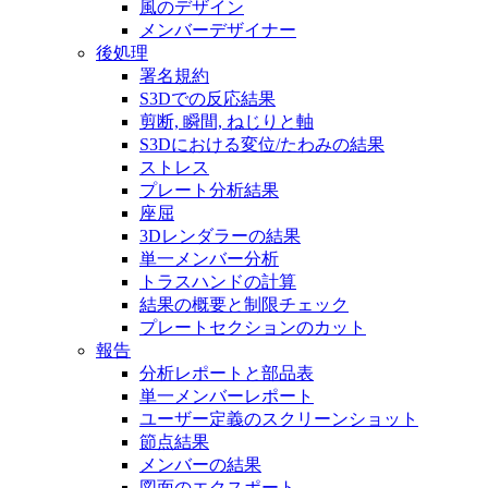
風のデザイン
メンバーデザイナー
後処理
署名規約
S3Dでの反応結果
剪断, 瞬間, ねじりと軸
S3Dにおける変位/たわみの結果
ストレス
プレート分析結果
座屈
3Dレンダラーの結果
単一メンバー分析
トラスハンドの計算
結果の概要と制限チェック
プレートセクションのカット
報告
分析レポートと部品表
単一メンバーレポート
ユーザー定義のスクリーンショット
節点結果
メンバーの結果
図面のエクスポート