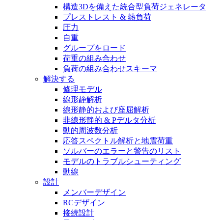
構造3Dを備えた統合型負荷ジェネレータ
プレストレスト & 熱負荷
圧力
自重
グループをロード
荷重の組み合わせ
負荷の組み合わせスキーマ
解決する
修理モデル
線形静解析
線形静的および座屈解析
非線形静的 & Pデルタ分析
動的周波数分析
応答スペクトル解析と地震荷重
ソルバーのエラーと警告のリスト
モデルのトラブルシューティング
動線
設計
メンバーデザイン
RCデザイン
接続設計