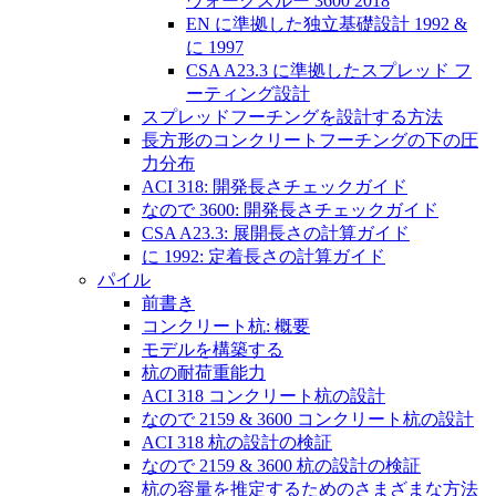
ウォークスルー 3600 2018
EN に準拠した独立基礎設計 1992 &
に 1997
CSA A23.3 に準拠したスプレッド フ
ーティング設計
スプレッドフーチングを設計する方法
長方形のコンクリートフーチングの下の圧
力分布
ACI 318: 開発長さチェックガイド
なので 3600: 開発長さチェックガイド
CSA A23.3: 展開長さの計算ガイド
に 1992: 定着長さの計算ガイド
パイル
前書き
コンクリート杭: 概要
モデルを構築する
杭の耐荷重能力
ACI 318 コンクリート杭の設計
なので 2159 & 3600 コンクリート杭の設計
ACI 318 杭の設計の検証
なので 2159 & 3600 杭の設計の検証
杭の容量を推定するためのさまざまな方法