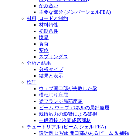
かみ合い
主要な部分 (メンバーシェルFEA)
材料, ロードと制約
材料特性
初期条件
境界
負荷
変位
スプリングス
分析と結果
分析タイプ
結果と表示
検証
ウェブ開口部が失敗した梁
横ねじり座屈
梁フランジ局部座屈
ビーム ウェブ パネルの局部座屈
残留応力の影響による破損
一般溶接 / 冷間成形部材
チュートリアル (ビーム シェル FEA)
設計例 1: Web 開口部のあるビーム & 補強