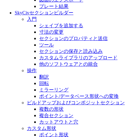
プレート結果
SkyCivセクションビルダー
入門
シェイプを追加する
寸法の変​​更
セクションのプロパティと送信
ツール
セクションの保存と読み込み
カスタムライブラリのアップロード
他のソフトウェアとの統合
操作
翻訳
回転
ミラーリング
ポイント/データベース形状への変換
ビルドアップおよびコンポジットセクション
複数の形状
複合セクション
カットアウトと穴
カスタム形状
ポイント形状