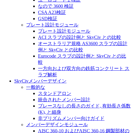
なので 3600 検証
CSA A23検証
GSD検証
プレート設計モジュール
プレート設計モジュール
ACI スラブの設計例と SkyCiv との比較
オーストラリア規格 AS3600 スラブの設計
例と SkyCiv との比較
Eurocode スラブの設計例と SkyCiv との比
較
一方向および双方向の鉄筋コンクリート ス
ラブ解析
SkyCivメンバーデザイン
一般的な
スタンドアロン
統合されたメンバー設計
ブレースなしの長さのガイド, 有効長さ係数
(K), と細身
非プリズムメンバー向けガイド
メンバーデザインモジュール
AISC 360-10 およびAISC 360-16 鋼製部材の