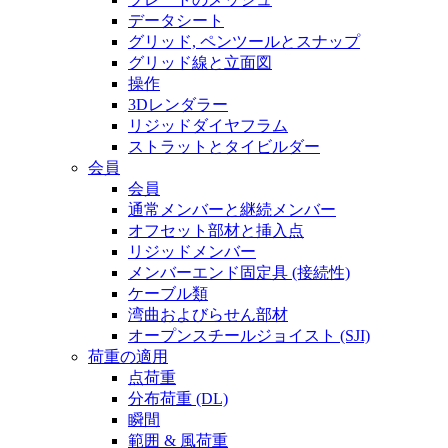
データシート
グリッド, ペンツールとスナップ
グリッド線と立面図
操作
3Dレンダラー
リジッドダイヤフラム
ストラットとタイビルダー
会員
会員
通常メンバーと継続メンバー
オフセット部材と挿入点
リジッドメンバー
メンバーエンド固定具 (接続性)
ケーブル類
湾曲およびらせん部材
オープンスチールジョイスト (SJI)
荷重の適用
点荷重
分布荷重 (DL)
瞬間
範囲 & 風荷重