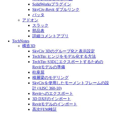
SolidWorksプラグイン
SkyCiv-Revit ダブルリンク
バッタ
アドオン
スラック
部品表
詳細コメントアプリ
TechNotes
構造3D
SkyCiv 3Dのグループ化と表示設定
TechTip: ヒンジをモデル化する方法
TechTip: S3Dにエクスポートするための
Revitモデルの準備
柱座屈
積層梁のモデリング
SkyCivを使用したモーメントフレームの設
計 (AISC 360-10)
Revitへのエクスポート
3D DXFのインポート
Revitモデルのインポート
高次FEM検証