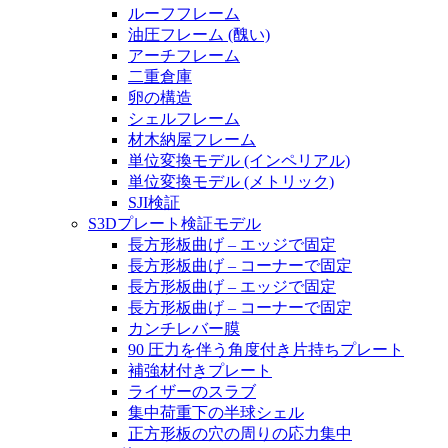
ルーフフレーム
油圧フレーム (醜い)
アーチフレーム
二重倉庫
卵の構造
シェルフレーム
材木納屋フレーム
単位変換モデル (インペリアル)
単位変換モデル (メトリック)
SJI検証
S3Dプレート検証モデル
長方形板曲げ – エッジで固定
長方形板曲げ – コーナーで固定
長方形板曲げ – エッジで固定
長方形板曲げ – コーナーで固定
カンチレバー膜
90 圧力を伴う角度付き片持ちプレート
補強材付きプレート
ライザーのスラブ
集中荷重下の半球シェル
正方形板の穴の周りの応力集中