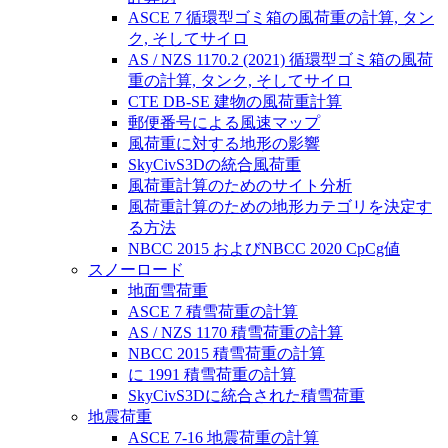
ASCE 7 循環型ゴミ箱の風荷重の計算, タン
ク, そしてサイロ
AS / NZS 1170.2 (2021) 循環型ゴミ箱の風荷
重の計算, タンク, そしてサイロ
CTE DB-SE 建物の風荷重計算
郵便番号による風速マップ
風荷重に対する地形の影響
SkyCivS3Dの統合風荷重
風荷重計算のためのサイト分析
風荷重計算のための地形カテゴリを決定す
る方法
NBCC 2015 およびNBCC 2020 CpCg値
スノーロード
地面雪荷重
ASCE 7 積雪荷重の計算
AS / NZS 1170 積雪荷重の計算
NBCC 2015 積雪荷重の計算
に 1991 積雪荷重の計算
SkyCivS3Dに統合された積雪荷重
地震荷重
ASCE 7-16 地震荷重の計算