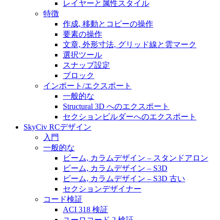
レイヤーと属性スタイル
特徴
作成, 移動とコピーの操作
要素の操作
文章, 外形寸法, グリッド線と雲マーク
選択ツール
スナップ設定
ブロック
インポート/エクスポート
一般的な
Structural 3D へのエクスポート
セクションビルダーへのエクスポート
SkyCiv RCデザイン
入門
一般的な
ビーム, カラムデザイン – スタンドアロン
ビーム, カラムデザイン – S3D
ビーム, カラムデザイン – S3D 古い
セクションデザイナー
コード検証
ACI 318 検証
ユーロコード 2 検証