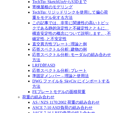
TechTip: SketchUpからS3Dまで
寄棟屋根のモデリング
TechTip: リジッドリンクを使用して偏心荷
重をモデル化する方法
この記事では、非常に関連性の高いトピッ
クである静的決定性と不確定性とともに、
構造安定性の概念について説明します。, 不
確定性, と不安定性
直交異方性プレート: 理論と例
応答スペクトル分析: 建物の例
応答スペクトル分析: モーダルの組み合わせ
方法
LRFD対ASD
応答スペクトル分析: プレート
準固定メンバー – 理論と使用法
DWG ファイルを SkyCiv にインポートする
方法
FEプレートモデルの面積荷重
荷重の組み合わせ
AS / NZS 1170:2002 荷重の組み合わせ
ASCE 7-10 ASD負荷の組み合わせ
ASCE 7-16 LRFD負荷の組み合わせ