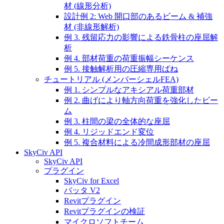
材 (線形分析)
設計例 2: Web 開口部のあるビーム & 補強
材 (非線形解析)
例 3. 残留応力の影響による鉄骨柱の座屈解
析
例 4. 部材荷重の荷重振幅シーケンス
例 5. 接触解析用の圧縮専用ばね
チュートリアル (メンバーシェルFEA)
例 1. シンプルなアキシアル荷重部材
例 2. 曲げにより軸方向荷重を強化したビー
ム
例 3. 柱間の梁の全体的な座屈
例 4. リジッドエンド変位
例 5. 複合材料による冷間成形部材の座屈
SkyCiv API
SkyCiv API
プラグイン
SkyCiv for Excel
バッタ V2
Revitプラグイン
Revitプラグインの検証
マイクロソフトチーム