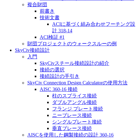
複合財団
前書き
技術文書
ACIに基づく組み合わせフーチング設
計 318-14
ACI検証 #1
財団プロジェクトのウォークスルーの例
SkyCiv接続設計
入門
SkyCivスチール接続設計の紹介
接続の選択
接続設計の手引き
SkyCiv Connection Design Calculatorの使用方法
AISC 360-16 接続
柱のスプライス接続
ダブルアングル接続
フランジ プレート接続
ニーブレース接続
シングルプレート接続
垂直ブレース接続
AISCを使用した鋼製接続の設計 360-16