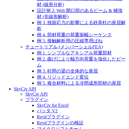
材 (線形分析)
設計例 2: Web 開口部のあるビーム & 補強
材 (非線形解析)
例 3. 残留応力の影響による鉄骨柱の座屈解
析
例 4. 部材荷重の荷重振幅シーケンス
例 5. 接触解析用の圧縮専用ばね
チュートリアル (メンバーシェルFEA)
例 1. シンプルなアキシアル荷重部材
例 2. 曲げにより軸方向荷重を強化したビー
ム
例 3. 柱間の梁の全体的な座屈
例 4. リジッドエンド変位
例 5. 複合材料による冷間成形部材の座屈
SkyCiv API
SkyCiv API
プラグイン
SkyCiv for Excel
バッタ V2
Revitプラグイン
Revitプラグインの検証
マイクロソフトチーム