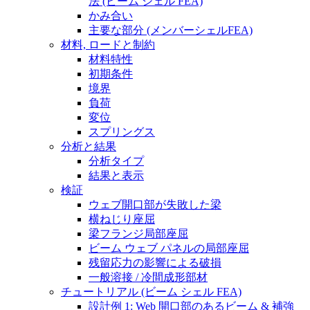
法 (ビーム シェル FEA)
かみ合い
主要な部分 (メンバーシェルFEA)
材料, ロードと制約
材料特性
初期条件
境界
負荷
変位
スプリングス
分析と結果
分析タイプ
結果と表示
検証
ウェブ開口部が失敗した梁
横ねじり座屈
梁フランジ局部座屈
ビーム ウェブ パネルの局部座屈
残留応力の影響による破損
一般溶接 / 冷間成形部材
チュートリアル (ビーム シェル FEA)
設計例 1: Web 開口部のあるビーム & 補強