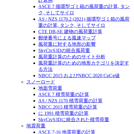
計算例
ASCE 7 循環型ゴミ箱の風荷重の計算, タン
ク, そしてサイロ
AS / NZS 1170.2 (2021) 循環型ゴミ箱の風荷
重の計算, タンク, そしてサイロ
CTE DB-SE 建物の風荷重計算
郵便番号による風速マップ
風荷重に対する地形の影響
SkyCivS3Dの統合風荷重
風荷重計算のためのサイト分析
風荷重計算のための地形カテゴリを決定す
る方法
NBCC 2015 およびNBCC 2020 CpCg値
スノーロード
地面雪荷重
ASCE 7 積雪荷重の計算
AS / NZS 1170 積雪荷重の計算
NBCC 2015 積雪荷重の計算
に 1991 積雪荷重の計算
SkyCivS3Dに統合された積雪荷重
地震荷重
ASCE 7-16 地震荷重の計算