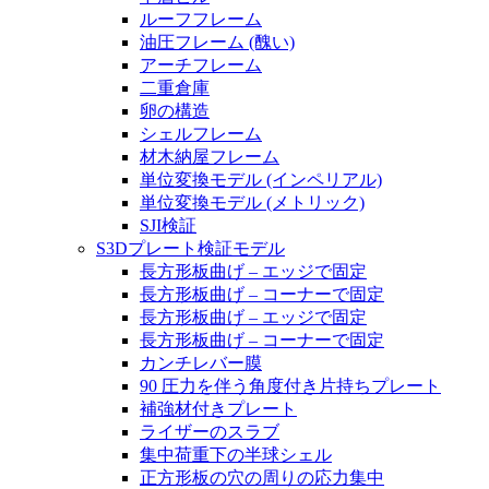
ルーフフレーム
油圧フレーム (醜い)
アーチフレーム
二重倉庫
卵の構造
シェルフレーム
材木納屋フレーム
単位変換モデル (インペリアル)
単位変換モデル (メトリック)
SJI検証
S3Dプレート検証モデル
長方形板曲げ – エッジで固定
長方形板曲げ – コーナーで固定
長方形板曲げ – エッジで固定
長方形板曲げ – コーナーで固定
カンチレバー膜
90 圧力を伴う角度付き片持ちプレート
補強材付きプレート
ライザーのスラブ
集中荷重下の半球シェル
正方形板の穴の周りの応力集中