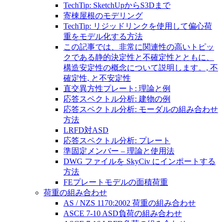
TechTip: SketchUpからS3Dまで
寄棟屋根のモデリング
TechTip: リジッドリンクを使用して偏心荷
重をモデル化する方法
この記事では、非常に関連性の高いトピッ
クである静的決定性と不確定性とともに、
構造安定性の概念について説明します。, 不
確定性, と不安定性
直交異方性プレート: 理論と例
応答スペクトル分析: 建物の例
応答スペクトル分析: モーダルの組み合わせ
方法
LRFD対ASD
応答スペクトル分析: プレート
準固定メンバー – 理論と使用法
DWG ファイルを SkyCiv にインポートする
方法
FEプレートモデルの面積荷重
荷重の組み合わせ
AS / NZS 1170:2002 荷重の組み合わせ
ASCE 7-10 ASD負荷の組み合わせ