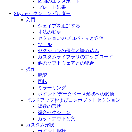
図面のエクスポート
プレート結果
SkyCivセクションビルダー
入門
シェイプを追加する
寸法の変​​更
セクションのプロパティと送信
ツール
セクションの保存と読み込み
カスタムライブラリのアップロード
他のソフトウェアとの統合
操作
翻訳
回転
ミラーリング
ポイント/データベース形状への変換
ビルドアップおよびコンポジットセクション
複数の形状
複合セクション
カットアウトと穴
カスタム形状
ポイント形状