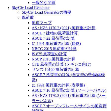
一般的な問題
SkyCiv Load Generator
SkyCiv Load Generatorの概要
風荷重
風速マップ
AS / NZS 1170.2 (2021) 風荷重の計算
ASCE 7 建物の風荷重計算
ASCE 7-22 風荷重の計算
に 1991 風荷重の計算 (建物)
NBCC 2015 風荷重の計算
IS 875 風荷重の計算
NSCP 2015 風荷重の計算
CFE 風荷重の計算 (メキシコ向け)
サンズ 10160 風荷重の計算
ASCE 7 風荷重の計算 (自立型の壁/固体標
識)
に 1991 風荷重の計算 (表示板)
ASCE 7-16 風荷重の計算 (ソーラーパネル)
AS / NZS 1170.2 (2021) 風荷重の計算 (ソー
ラーパネル)
ASCE 7 オープンフレーム/サインの風負荷