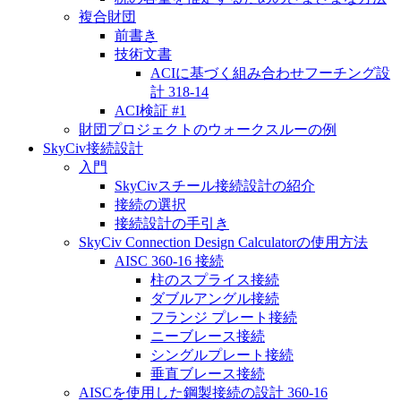
複合財団
前書き
技術文書
ACIに基づく組み合わせフーチング設
計 318-14
ACI検証 #1
財団プロジェクトのウォークスルーの例
SkyCiv接続設計
入門
SkyCivスチール接続設計の紹介
接続の選択
接続設計の手引き
SkyCiv Connection Design Calculatorの使用方法
AISC 360-16 接続
柱のスプライス接続
ダブルアングル接続
フランジ プレート接続
ニーブレース接続
シングルプレート接続
垂直ブレース接続
AISCを使用した鋼製接続の設計 360-16