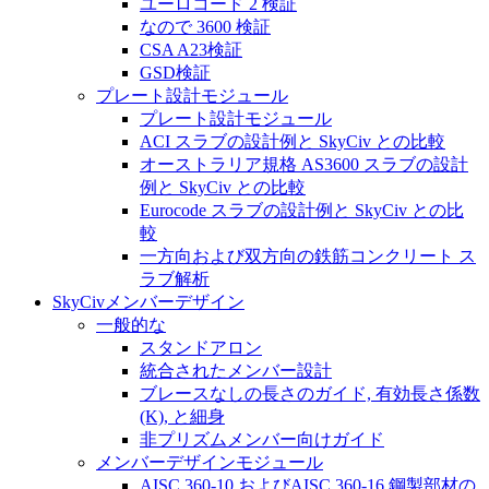
ユーロコード 2 検証
なので 3600 検証
CSA A23検証
GSD検証
プレート設計モジュール
プレート設計モジュール
ACI スラブの設計例と SkyCiv との比較
オーストラリア規格 AS3600 スラブの設計
例と SkyCiv との比較
Eurocode スラブの設計例と SkyCiv との比
較
一方向および双方向の鉄筋コンクリート ス
ラブ解析
SkyCivメンバーデザイン
一般的な
スタンドアロン
統合されたメンバー設計
ブレースなしの長さのガイド, 有効長さ係数
(K), と細身
非プリズムメンバー向けガイド
メンバーデザインモジュール
AISC 360-10 およびAISC 360-16 鋼製部材の