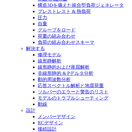
構造3Dを備えた統合型負荷ジェネレータ
プレストレスト & 熱負荷
圧力
自重
グループをロード
荷重の組み合わせ
負荷の組み合わせスキーマ
解決する
修理モデル
線形静解析
線形静的および座屈解析
非線形静的 & Pデルタ分析
動的周波数分析
応答スペクトル解析と地震荷重
ソルバーのエラーと警告のリスト
モデルのトラブルシューティング
動線
設計
メンバーデザイン
RCデザイン
接続設計