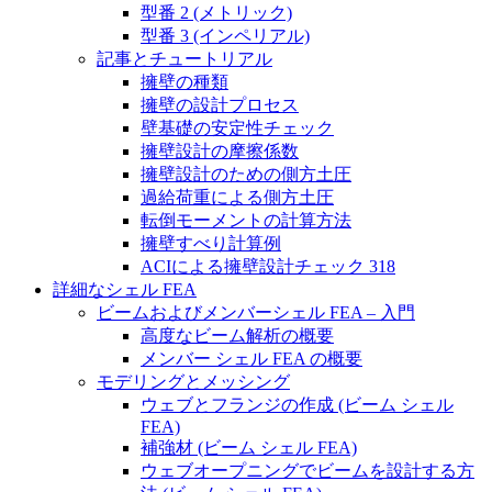
型番 2 (メトリック)
型番 3 (インペリアル)
記事とチュートリアル
擁壁の種類
擁壁の設計プロセス
壁基礎の安定性チェック
擁壁設計の摩擦係数
擁壁設計のための側方土圧
過給荷重による側方土圧
転倒モーメントの計算方法
擁壁すべり計算例
ACIによる擁壁設計チェック 318
詳細なシェル FEA
ビームおよびメンバーシェル FEA – 入門
高度なビーム解析の概要
メンバー シェル FEA の概要
モデリングとメッシング
ウェブとフランジの作成 (ビーム シェル
FEA)
補強材 (ビーム シェル FEA)
ウェブオープニングでビームを設計する方