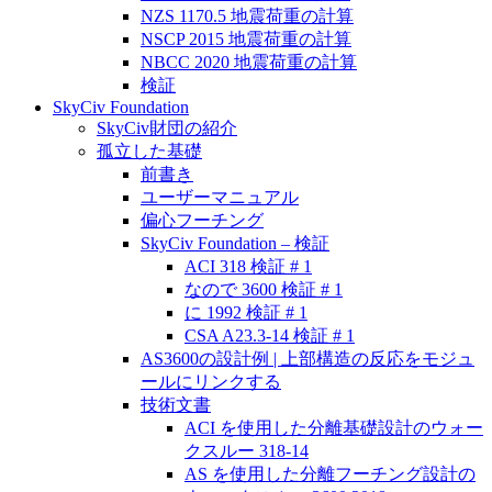
NZS 1170.5 地震荷重の計算
NSCP 2015 地震荷重の計算
NBCC 2020 地震荷重の計算
検証
SkyCiv Foundation
SkyCiv財団の紹介
孤立した基礎
前書き
ユーザーマニュアル
偏心フーチング
SkyCiv Foundation – 検証
ACI 318 検証 # 1
なので 3600 検証 # 1
に 1992 検証 # 1
CSA A23.3-14 検証 # 1
AS3600の設計例 | 上部構造の反応をモジュ
ールにリンクする
技術文書
ACI を使用した分離基礎設計のウォー
クスルー 318-14
AS を使用した分離フーチング設計の