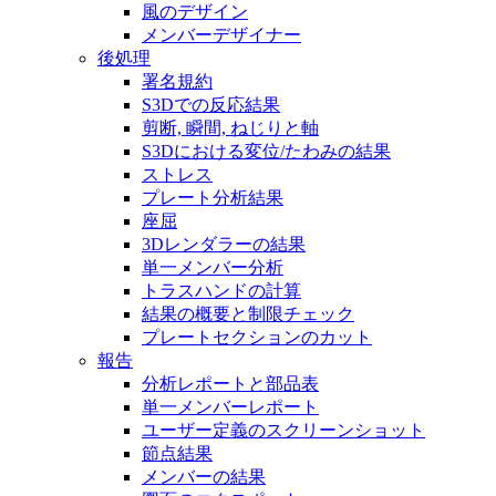
風のデザイン
メンバーデザイナー
後処理
署名規約
S3Dでの反応結果
剪断, 瞬間, ねじりと軸
S3Dにおける変位/たわみの結果
ストレス
プレート分析結果
座屈
3Dレンダラーの結果
単一メンバー分析
トラスハンドの計算
結果の概要と制限チェック
プレートセクションのカット
報告
分析レポートと部品表
単一メンバーレポート
ユーザー定義のスクリーンショット
節点結果
メンバーの結果