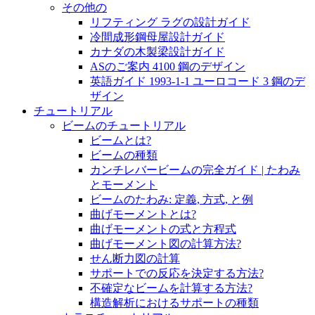
その他の
リフティング ラグの設計ガイド
冷間成形鋼母屋設計ガイド
カナダの木製梁設計ガイド
ASのご案内 4100 鋼のデザイン
英語ガイド 1993-1-1 ユーロコード 3 鋼のデ
ザイン
チュートリアル
ビームのチュートリアル
ビームとは?
ビームの種類
カンチレバービームの完全ガイド | たわみ
とモーメント
ビームのたわみ: 定義, 方式, と例
曲げモーメントとは?
曲げモーメントの式と方程式
曲げモーメント図の計算方法?
せん断力図の計算
サポートでの反応を決定する方法?
不確定なビームを計算する方法?
構造解析におけるサポートの種類