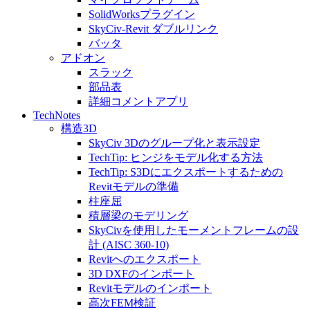
SolidWorksプラグイン
SkyCiv-Revit ダブルリンク
バッタ
アドオン
スラック
部品表
詳細コメントアプリ
TechNotes
構造3D
SkyCiv 3Dのグループ化と表示設定
TechTip: ヒンジをモデル化する方法
TechTip: S3Dにエクスポートするための
Revitモデルの準備
柱座屈
積層梁のモデリング
SkyCivを使用したモーメントフレームの設
計 (AISC 360-10)
Revitへのエクスポート
3D DXFのインポート
Revitモデルのインポート
高次FEM検証