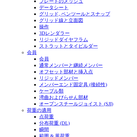
プレートのメッシュ
データシート
グリッド, ペンツールとスナップ
グリッド線と立面図
操作
3Dレンダラー
リジッドダイヤフラム
ストラットとタイビルダー
会員
会員
通常メンバーと継続メンバー
オフセット部材と挿入点
リジッドメンバー
メンバーエンド固定具 (接続性)
ケーブル類
湾曲およびらせん部材
オープンスチールジョイスト (SJI)
荷重の適用
点荷重
分布荷重 (DL)
瞬間
範囲 & 風荷重