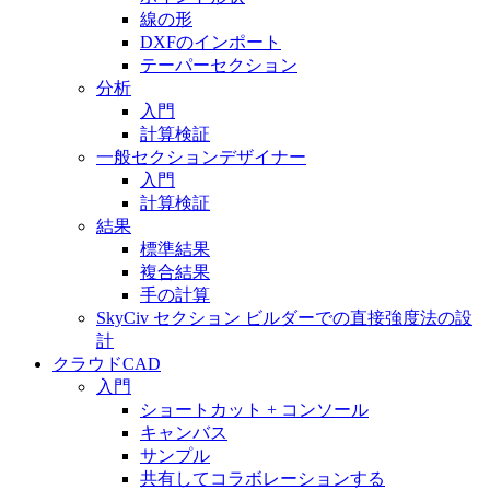
線の形
DXFのインポート
テーパーセクション
分析
入門
計算検証
一般セクションデザイナー
入門
計算検証
結果
標準結果
複合結果
手の計算
SkyCiv セクション ビルダーでの直接強度法の設
計
クラウドCAD
入門
ショートカット + コンソール
キャンバス
サンプル
共有してコラボレーションする