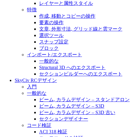
レイヤーと属性スタイル
特徴
作成, 移動とコピーの操作
要素の操作
文章, 外形寸法, グリッド線と雲マーク
選択ツール
スナップ設定
ブロック
インポート/エクスポート
一般的な
Structural 3D へのエクスポート
セクションビルダーへのエクスポート
SkyCiv RCデザイン
入門
一般的な
ビーム, カラムデザイン – スタンドアロン
ビーム, カラムデザイン – S3D
ビーム, カラムデザイン – S3D 古い
セクションデザイナー
コード検証
ACI 318 検証