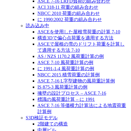
ASCE 7-16 LRFD負荷の組み合わせ
ACI 318-11 荷重の組み合わせ
NBCC 2010 荷重の組み合わせ
に 1990:2002 荷重の組み合わせ
読み込み中
ASCEを使用した屋根雪荷重の計算 7-10
構造3Dで偏心点荷重を適用する方法
ASCEで屋根の雪のドリフト荷重を計算し
て適用する方法 7-10
AS / NZS 1170.2 風荷重計算の例
ASCE 7-10 風荷重計算の例
に 1991-1-4 風荷重計算の例
NBCC 2015 積雪荷重の計算例
ASCE 7-16 L字型建物の風荷重計算例
IS 875-3 風荷重計算の例
擁壁の設計プロセス – ASCE 7-16
標識の風荷重計算 – に 1991
ASCE 7-16 等価横力計算法による地震荷重
計算例
S3D検証モデル
2階建ての構造
中層ビル