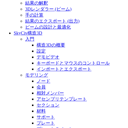
結果の解釈
3Dレンダラー (ビーム)
手の計算
結果のエクスポート (出力)
ビームの設計と最適化
SkyCiv構造3D
入門
構造3Dの概要
設定
デモビデオ
キーボードとマウスのコントロール
インポートとエクスポート
モデリング
ノード
会員
相対メンバー
アセンブリテンプレート
セクション
材料
サポート
プレート