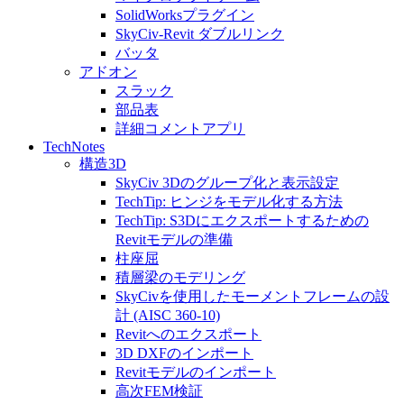
SolidWorksプラグイン
SkyCiv-Revit ダブルリンク
バッタ
アドオン
スラック
部品表
詳細コメントアプリ
TechNotes
構造3D
SkyCiv 3Dのグループ化と表示設定
TechTip: ヒンジをモデル化する方法
TechTip: S3Dにエクスポートするための
Revitモデルの準備
柱座屈
積層梁のモデリング
SkyCivを使用したモーメントフレームの設
計 (AISC 360-10)
Revitへのエクスポート
3D DXFのインポート
Revitモデルのインポート
高次FEM検証