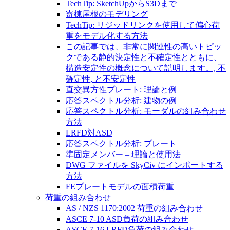
TechTip: SketchUpからS3Dまで
寄棟屋根のモデリング
TechTip: リジッドリンクを使用して偏心荷
重をモデル化する方法
この記事では、非常に関連性の高いトピッ
クである静的決定性と不確定性とともに、
構造安定性の概念について説明します。, 不
確定性, と不安定性
直交異方性プレート: 理論と例
応答スペクトル分析: 建物の例
応答スペクトル分析: モーダルの組み合わせ
方法
LRFD対ASD
応答スペクトル分析: プレート
準固定メンバー – 理論と使用法
DWG ファイルを SkyCiv にインポートする
方法
FEプレートモデルの面積荷重
荷重の組み合わせ
AS / NZS 1170:2002 荷重の組み合わせ
ASCE 7-10 ASD負荷の組み合わせ
ASCE 7-16 LRFD負荷の組み合わせ