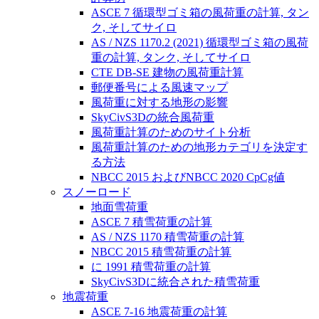
ASCE 7 循環型ゴミ箱の風荷重の計算, タン
ク, そしてサイロ
AS / NZS 1170.2 (2021) 循環型ゴミ箱の風荷
重の計算, タンク, そしてサイロ
CTE DB-SE 建物の風荷重計算
郵便番号による風速マップ
風荷重に対する地形の影響
SkyCivS3Dの統合風荷重
風荷重計算のためのサイト分析
風荷重計算のための地形カテゴリを決定す
る方法
NBCC 2015 およびNBCC 2020 CpCg値
スノーロード
地面雪荷重
ASCE 7 積雪荷重の計算
AS / NZS 1170 積雪荷重の計算
NBCC 2015 積雪荷重の計算
に 1991 積雪荷重の計算
SkyCivS3Dに統合された積雪荷重
地震荷重
ASCE 7-16 地震荷重の計算