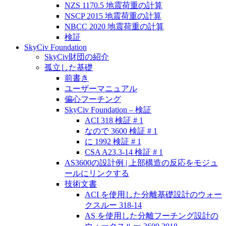
NZS 1170.5 地震荷重の計算
NSCP 2015 地震荷重の計算
NBCC 2020 地震荷重の計算
検証
SkyCiv Foundation
SkyCiv財団の紹介
孤立した基礎
前書き
ユーザーマニュアル
偏心フーチング
SkyCiv Foundation – 検証
ACI 318 検証 # 1
なので 3600 検証 # 1
に 1992 検証 # 1
CSA A23.3-14 検証 # 1
AS3600の設計例 | 上部構造の反応をモジュ
ールにリンクする
技術文書
ACI を使用した分離基礎設計のウォー
クスルー 318-14
AS を使用した分離フーチング設計の