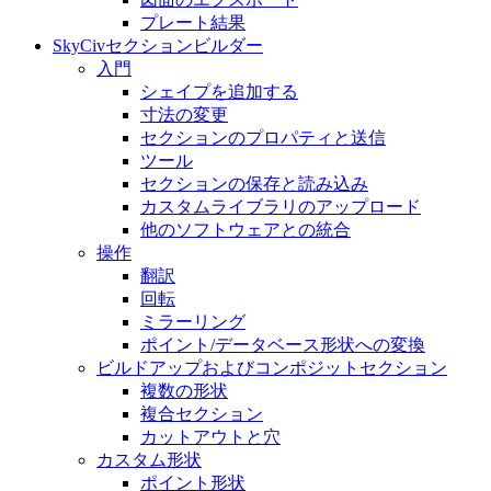
プレート結果
SkyCivセクションビルダー
入門
シェイプを追加する
寸法の変​​更
セクションのプロパティと送信
ツール
セクションの保存と読み込み
カスタムライブラリのアップロード
他のソフトウェアとの統合
操作
翻訳
回転
ミラーリング
ポイント/データベース形状への変換
ビルドアップおよびコンポジットセクション
複数の形状
複合セクション
カットアウトと穴
カスタム形状
ポイント形状