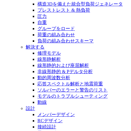
構造3Dを備えた統合型負荷ジェネレータ
プレストレスト & 熱負荷
圧力
自重
グループをロード
荷重の組み合わせ
負荷の組み合わせスキーマ
解決する
修理モデル
線形静解析
線形静的および座屈解析
非線形静的 & Pデルタ分析
動的周波数分析
応答スペクトル解析と地震荷重
ソルバーのエラーと警告のリスト
モデルのトラブルシューティング
動線
設計
メンバーデザイン
RCデザイン
接続設計