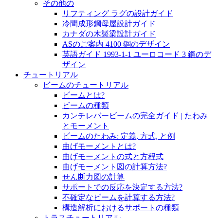
その他の
リフティング ラグの設計ガイド
冷間成形鋼母屋設計ガイド
カナダの木製梁設計ガイド
ASのご案内 4100 鋼のデザイン
英語ガイド 1993-1-1 ユーロコード 3 鋼のデ
ザイン
チュートリアル
ビームのチュートリアル
ビームとは?
ビームの種類
カンチレバービームの完全ガイド | たわみ
とモーメント
ビームのたわみ: 定義, 方式, と例
曲げモーメントとは?
曲げモーメントの式と方程式
曲げモーメント図の計算方法?
せん断力図の計算
サポートでの反応を決定する方法?
不確定なビームを計算する方法?
構造解析におけるサポートの種類
トラスチュートリアル