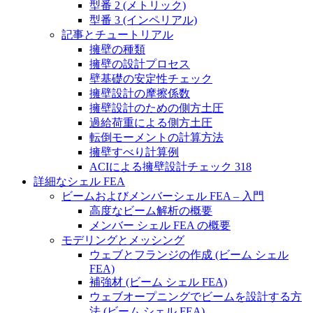
型番 2 (メトリック)
型番 3 (インペリアル)
記事とチュートリアル
擁壁の種類
擁壁の設計プロセス
壁基礎の安定性チェック
擁壁設計の摩擦係数
擁壁設計のための側方土圧
過給荷重による側方土圧
転倒モーメントの計算方法
擁壁すべり計算例
ACIによる擁壁設計チェック 318
詳細なシェル FEA
ビームおよびメンバーシェル FEA – 入門
高度なビーム解析の概要
メンバー シェル FEA の概要
モデリングとメッシング
ウェブとフランジの作成 (ビーム シェル
FEA)
補強材 (ビーム シェル FEA)
ウェブオープニングでビームを設計する方
法 (ビーム シェル FEA)