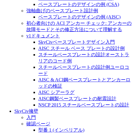
ベースプレートのデザインの例 (CSA)
強軸曲げのベースプレート設計例
ベースプレートのデザインの例 (AISC)
初心者向けの ACI アンカー チェック: アンカーの
故障モードとその修正方法について理解する
v1ドキュメント
SkyCivベースプレートデザイン入門
AISC スチール ベース プレートの設計例
スチールベースプレートの設計オーストラ
リアのコード例
スチールベースプレートの設計例ユーロコ
ード
AISC & ACI鋼ベースプレートとアンカーロ
ッドの検証
AISC シアーラグ
AISC鋼製ベースプレートの耐震設計
NSCP 2015 スチールベースプレートの設計
SkyCiv擁壁
入門
確認ページ
型番 1 (インペリアル)