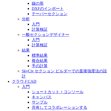
線の形
DXFのインポート
テーパーセクション
分析
入門
計算検証
一般セクションデザイナー
入門
計算検証
結果
標準結果
複合結果
手の計算
SkyCiv セクション ビルダーでの直接強度法の設
計
クラウドCAD
入門
ショートカット + コンソール
キャンバス
サンプル
共有してコラボレーションする