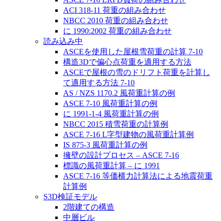
ACI 318-11 荷重の組み合わせ
NBCC 2010 荷重の組み合わせ
に 1990:2002 荷重の組み合わせ
読み込み中
ASCEを使用した屋根雪荷重の計算 7-10
構造3Dで偏心点荷重を適用する方法
ASCEで屋根の雪のドリフト荷重を計算し
て適用する方法 7-10
AS / NZS 1170.2 風荷重計算の例
ASCE 7-10 風荷重計算の例
に 1991-1-4 風荷重計算の例
NBCC 2015 積雪荷重の計算例
ASCE 7-16 L字型建物の風荷重計算例
IS 875-3 風荷重計算の例
擁壁の設計プロセス – ASCE 7-16
標識の風荷重計算 – に 1991
ASCE 7-16 等価横力計算法による地震荷重
計算例
S3D検証モデル
2階建ての構造
中層ビル