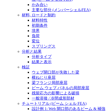
かみ合い
主要な部分 (メンバーシェルFEA)
材料, ロードと制約
材料特性
初期条件
境界
負荷
変位
スプリングス
分析と結果
分析タイプ
結果と表示
検証
ウェブ開口部が失敗した梁
横ねじり座屈
梁フランジ局部座屈
ビーム ウェブ パネルの局部座屈
残留応力の影響による破損
一般溶接 / 冷間成形部材
チュートリアル (ビーム シェル FEA)
設計例 1: Web 開口部のあるビーム & 補強