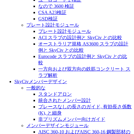
なので 3600 検証
CSA A23検証
GSD検証
プレート設計モジュール
プレート設計モジュール
ACI スラブの設計例と SkyCiv との比較
オーストラリア規格 AS3600 スラブの設計
例と SkyCiv との比較
Eurocode スラブの設計例と SkyCiv との比
較
一方向および双方向の鉄筋コンクリート ス
ラブ解析
SkyCivメンバーデザイン
一般的な
スタンドアロン
統合されたメンバー設計
ブレースなしの長さのガイド, 有効長さ係数
(K), と細身
非プリズムメンバー向けガイド
メンバーデザインモジュール
AISC 360-10 およびAISC 360-16 鋼製部材の