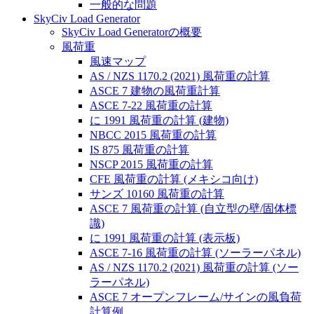
一般的な問題
SkyCiv Load Generator
SkyCiv Load Generatorの概要
風荷重
風速マップ
AS / NZS 1170.2 (2021) 風荷重の計算
ASCE 7 建物の風荷重計算
ASCE 7-22 風荷重の計算
に 1991 風荷重の計算 (建物)
NBCC 2015 風荷重の計算
IS 875 風荷重の計算
NSCP 2015 風荷重の計算
CFE 風荷重の計算 (メキシコ向け)
サンズ 10160 風荷重の計算
ASCE 7 風荷重の計算 (自立型の壁/固体標
識)
に 1991 風荷重の計算 (表示板)
ASCE 7-16 風荷重の計算 (ソーラーパネル)
AS / NZS 1170.2 (2021) 風荷重の計算 (ソー
ラーパネル)
ASCE 7 オープンフレーム/サインの風負荷
計算例