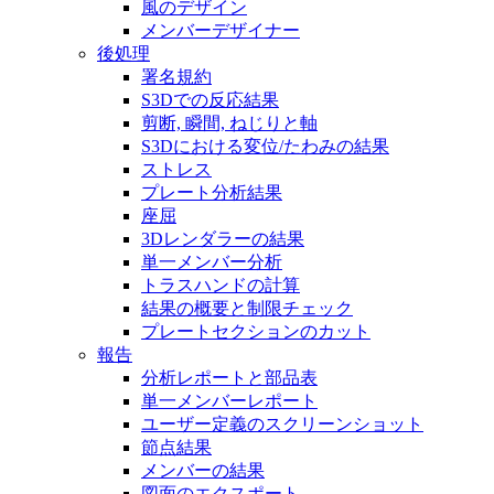
風のデザイン
メンバーデザイナー
後処理
署名規約
S3Dでの反応結果
剪断, 瞬間, ねじりと軸
S3Dにおける変位/たわみの結果
ストレス
プレート分析結果
座屈
3Dレンダラーの結果
単一メンバー分析
トラスハンドの計算
結果の概要と制限チェック
プレートセクションのカット
報告
分析レポートと部品表
単一メンバーレポート
ユーザー定義のスクリーンショット
節点結果
メンバーの結果
図面のエクスポート