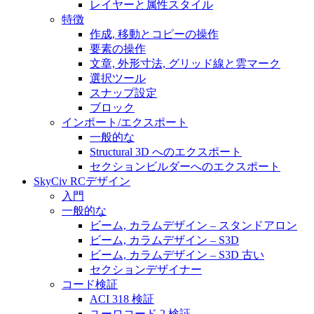
レイヤーと属性スタイル
特徴
作成, 移動とコピーの操作
要素の操作
文章, 外形寸法, グリッド線と雲マーク
選択ツール
スナップ設定
ブロック
インポート/エクスポート
一般的な
Structural 3D へのエクスポート
セクションビルダーへのエクスポート
SkyCiv RCデザイン
入門
一般的な
ビーム, カラムデザイン – スタンドアロン
ビーム, カラムデザイン – S3D
ビーム, カラムデザイン – S3D 古い
セクションデザイナー
コード検証
ACI 318 検証
ユーロコード 2 検証