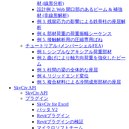
材 (線形分析)
設計例 2: Web 開口部のあるビーム & 補強
材 (非線形解析)
例 3. 残留応力の影響による鉄骨柱の座屈解
析
例 4. 部材荷重の荷重振幅シーケンス
例 5. 接触解析用の圧縮専用ばね
チュートリアル (メンバーシェルFEA)
例 1. シンプルなアキシアル荷重部材
例 2. 曲げにより軸方向荷重を強化したビー
ム
例 3. 柱間の梁の全体的な座屈
例 4. リジッドエンド変位
例 5. 複合材料による冷間成形部材の座屈
SkyCiv API
SkyCiv API
プラグイン
SkyCiv for Excel
バッタ V2
Revitプラグイン
Revitプラグインの検証
マイクロソフトチーム