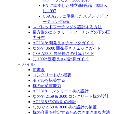
ウォークスルー 3600 2018
EN に準拠した独立基礎設計 1992 &
に 1997
CSA A23.3 に準拠したスプレッド フ
ーティング設計
スプレッドフーチングを設計する方法
長方形のコンクリートフーチングの下の圧
力分布
ACI 318: 開発長さチェックガイド
なので 3600: 開発長さチェックガイド
CSA A23.3: 展開長さの計算ガイド
に 1992: 定着長さの計算ガイド
パイル
前書き
コンクリート杭: 概要
モデルを構築する
杭の耐荷重能力
ACI 318 コンクリート杭の設計
なので 2159 & 3600 コンクリート杭の設計
ACI 318 杭の設計の検証
なので 2159 & 3600 杭の設計の検証
杭の容量を推定するためのさまざまな方法