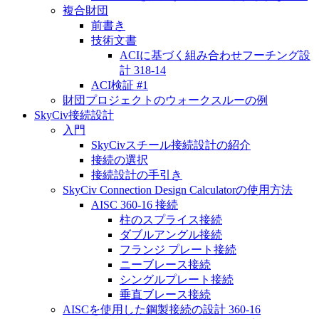
複合財団
前書き
技術文書
ACIに基づく組み合わせフーチング設
計 318-14
ACI検証 #1
財団プロジェクトのウォークスルーの例
SkyCiv接続設計
入門
SkyCivスチール接続設計の紹介
接続の選択
接続設計の手引き
SkyCiv Connection Design Calculatorの使用方法
AISC 360-16 接続
柱のスプライス接続
ダブルアングル接続
フランジ プレート接続
ニーブレース接続
シングルプレート接続
垂直ブレース接続
AISCを使用した鋼製接続の設計 360-16