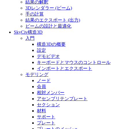
結果の解釈
3Dレンダラー (ビーム)
手の計算
結果のエクスポート (出力)
ビームの設計と最適化
SkyCiv構造3D
入門
構造3Dの概要
設定
デモビデオ
キーボードとマウスのコントロール
インポートとエクスポート
モデリング
ノード
会員
相対メンバー
アセンブリテンプレート
セクション
材料
サポート
プレート
プレートのメッシュ