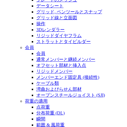
データシート
グリッド, ペンツールとスナップ
グリッド線と立面図
操作
3Dレンダラー
リジッドダイヤフラム
ストラットとタイビルダー
会員
会員
通常メンバーと継続メンバー
オフセット部材と挿入点
リジッドメンバー
メンバーエンド固定具 (接続性)
ケーブル類
湾曲およびらせん部材
オープンスチールジョイスト (SJI)
荷重の適用
点荷重
分布荷重 (DL)
瞬間
範囲 & 風荷重