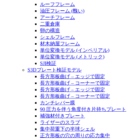
ルーフフレーム
油圧フレーム (醜い)
アーチフレーム
二重倉庫
卵の構造
シェルフレーム
材木納屋フレーム
単位変換モデル (インペリアル)
単位変換モデル (メトリック)
SJI検証
S3Dプレート検証モデル
長方形板曲げ – エッジで固定
長方形板曲げ – コーナーで固定
長方形板曲げ – エッジで固定
長方形板曲げ – コーナーで固定
カンチレバー膜
90 圧力を伴う角度付き片持ちプレート
補強材付きプレート
ライザーのスラブ
集中荷重下の半球シェル
正方形板の穴の周りの応力集中