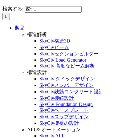
検索する:
製品
構造解析
SkyCiv構造3D
SkyCivビーム
SkyCivセクションビルダー
SkyCiv Load Generator
SkyCiv 高度なビーム解析
構造設計
SkyCiv クイックデザイン
SkyCivメンバーデザイン
SkyCiv鉄筋コンクリート設計
SkyCiv接続設計
SkyCiv Foundation Design
SkyCivベースプレート
SkyCivスラブデザイン
SkyCiv擁壁の設計
API & オートメーション
SkyCiv API