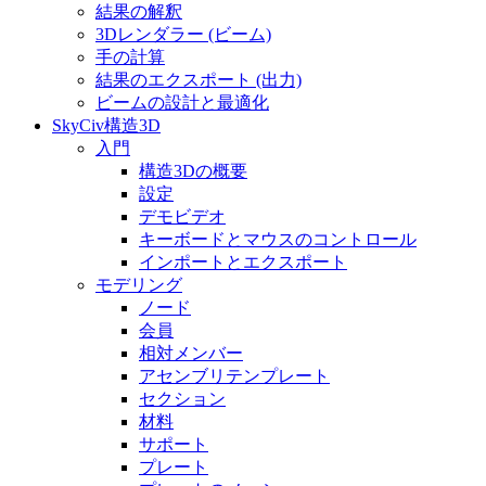
結果の解釈
3Dレンダラー (ビーム)
手の計算
結果のエクスポート (出力)
ビームの設計と最適化
SkyCiv構造3D
入門
構造3Dの概要
設定
デモビデオ
キーボードとマウスのコントロール
インポートとエクスポート
モデリング
ノード
会員
相対メンバー
アセンブリテンプレート
セクション
材料
サポート
プレート