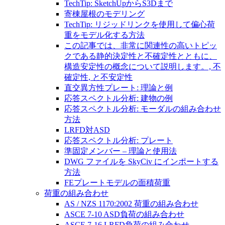
TechTip: SketchUpからS3Dまで
寄棟屋根のモデリング
TechTip: リジッドリンクを使用して偏心荷
重をモデル化する方法
この記事では、非常に関連性の高いトピッ
クである静的決定性と不確定性とともに、
構造安定性の概念について説明します。, 不
確定性, と不安定性
直交異方性プレート: 理論と例
応答スペクトル分析: 建物の例
応答スペクトル分析: モーダルの組み合わせ
方法
LRFD対ASD
応答スペクトル分析: プレート
準固定メンバー – 理論と使用法
DWG ファイルを SkyCiv にインポートする
方法
FEプレートモデルの面積荷重
荷重の組み合わせ
AS / NZS 1170:2002 荷重の組み合わせ
ASCE 7-10 ASD負荷の組み合わせ
ASCE 7-16 LRFD負荷の組み合わせ