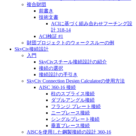
複合財団
前書き
技術文書
ACIに基づく組み合わせフーチング設
計 318-14
ACI検証 #1
財団プロジェクトのウォークスルーの例
SkyCiv接続設計
入門
SkyCivスチール接続設計の紹介
接続の選択
接続設計の手引き
SkyCiv Connection Design Calculatorの使用方法
AISC 360-16 接続
柱のスプライス接続
ダブルアングル接続
フランジ プレート接続
ニーブレース接続
シングルプレート接続
垂直ブレース接続
AISCを使用した鋼製接続の設計 360-16