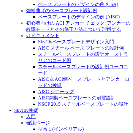
ベースプレートのデザインの例 (CSA)
強軸曲げのベースプレート設計例
ベースプレートのデザインの例 (AISC)
初心者向けの ACI アンカー チェック: アンカーの
故障モードとその修正方法について理解する
v1ドキュメント
SkyCivベースプレートデザイン入門
AISC スチール ベース プレートの設計例
スチールベースプレートの設計オーストラ
リアのコード例
スチールベースプレートの設計例ユーロコ
ード
AISC & ACI鋼ベースプレートとアンカーロ
ッドの検証
AISC シアーラグ
AISC鋼製ベースプレートの耐震設計
NSCP 2015 スチールベースプレートの設計
SkyCiv擁壁
入門
確認ページ
型番 1 (インペリアル)