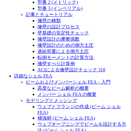
型番 2 (メトリック)
型番 3 (インペリアル)
記事とチュートリアル
擁壁の種類
擁壁の設計プロセス
壁基礎の安定性チェック
擁壁設計の摩擦係数
擁壁設計のための側方土圧
過給荷重による側方土圧
転倒モーメントの計算方法
擁壁すべり計算例
ACIによる擁壁設計チェック 318
詳細なシェル FEA
ビームおよびメンバーシェル FEA – 入門
高度なビーム解析の概要
メンバー シェル FEA の概要
モデリングとメッシング
ウェブとフランジの作成 (ビーム シェル
FEA)
補強材 (ビーム シェル FEA)
ウェブオープニングでビームを設計する方
法 (ビーム シェル FEA)