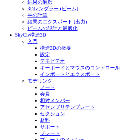
結果の解釈
3Dレンダラー (ビーム)
手の計算
結果のエクスポート (出力)
ビームの設計と最適化
SkyCiv構造3D
入門
構造3Dの概要
設定
デモビデオ
キーボードとマウスのコントロール
インポートとエクスポート
モデリング
ノード
会員
相対メンバー
アセンブリテンプレート
セクション
材料
サポート
プレート
プレートのメッシュ