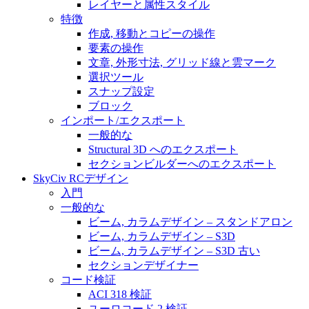
レイヤーと属性スタイル
特徴
作成, 移動とコピーの操作
要素の操作
文章, 外形寸法, グリッド線と雲マーク
選択ツール
スナップ設定
ブロック
インポート/エクスポート
一般的な
Structural 3D へのエクスポート
セクションビルダーへのエクスポート
SkyCiv RCデザイン
入門
一般的な
ビーム, カラムデザイン – スタンドアロン
ビーム, カラムデザイン – S3D
ビーム, カラムデザイン – S3D 古い
セクションデザイナー
コード検証
ACI 318 検証
ユーロコード 2 検証