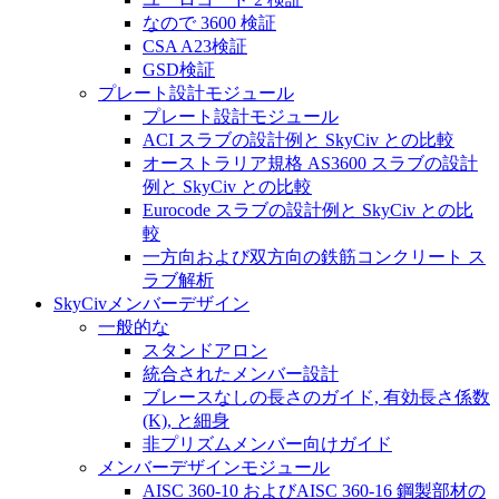
なので 3600 検証
CSA A23検証
GSD検証
プレート設計モジュール
プレート設計モジュール
ACI スラブの設計例と SkyCiv との比較
オーストラリア規格 AS3600 スラブの設計
例と SkyCiv との比較
Eurocode スラブの設計例と SkyCiv との比
較
一方向および双方向の鉄筋コンクリート ス
ラブ解析
SkyCivメンバーデザイン
一般的な
スタンドアロン
統合されたメンバー設計
ブレースなしの長さのガイド, 有効長さ係数
(K), と細身
非プリズムメンバー向けガイド
メンバーデザインモジュール
AISC 360-10 およびAISC 360-16 鋼製部材の