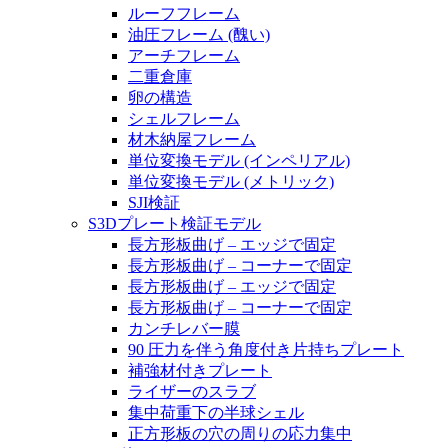
ルーフフレーム
油圧フレーム (醜い)
アーチフレーム
二重倉庫
卵の構造
シェルフレーム
材木納屋フレーム
単位変換モデル (インペリアル)
単位変換モデル (メトリック)
SJI検証
S3Dプレート検証モデル
長方形板曲げ – エッジで固定
長方形板曲げ – コーナーで固定
長方形板曲げ – エッジで固定
長方形板曲げ – コーナーで固定
カンチレバー膜
90 圧力を伴う角度付き片持ちプレート
補強材付きプレート
ライザーのスラブ
集中荷重下の半球シェル
正方形板の穴の周りの応力集中