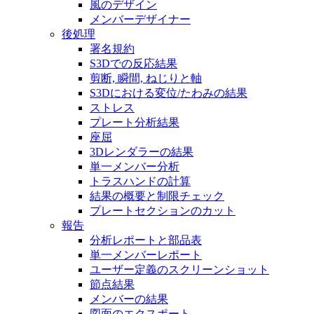
風のデザイン
メンバーデザイナー
後処理
署名規約
S3Dでの反応結果
剪断, 瞬間, ねじりと軸
S3Dにおける変位/たわみの結果
ストレス
プレート分析結果
座屈
3Dレンダラーの結果
単一メンバー分析
トラスハンドの計算
結果の概要と制限チェック
プレートセクションのカット
報告
分析レポートと部品表
単一メンバーレポート
ユーザー定義のスクリーンショット
節点結果
メンバーの結果
図面のエクスポート