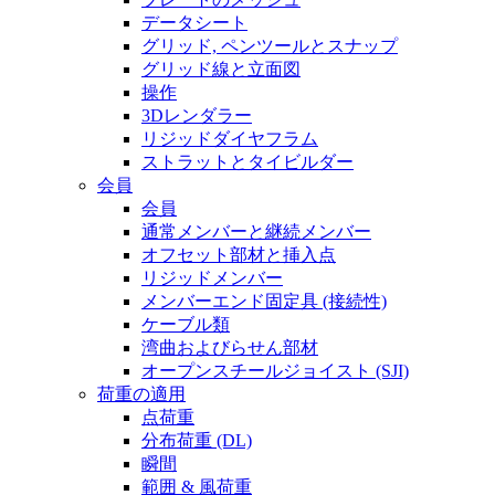
データシート
グリッド, ペンツールとスナップ
グリッド線と立面図
操作
3Dレンダラー
リジッドダイヤフラム
ストラットとタイビルダー
会員
会員
通常メンバーと継続メンバー
オフセット部材と挿入点
リジッドメンバー
メンバーエンド固定具 (接続性)
ケーブル類
湾曲およびらせん部材
オープンスチールジョイスト (SJI)
荷重の適用
点荷重
分布荷重 (DL)
瞬間
範囲 & 風荷重