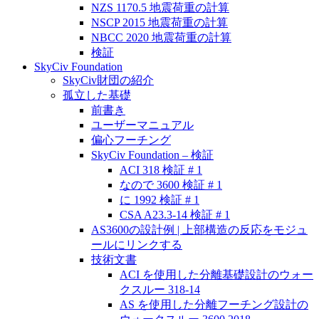
NZS 1170.5 地震荷重の計算
NSCP 2015 地震荷重の計算
NBCC 2020 地震荷重の計算
検証
SkyCiv Foundation
SkyCiv財団の紹介
孤立した基礎
前書き
ユーザーマニュアル
偏心フーチング
SkyCiv Foundation – 検証
ACI 318 検証 # 1
なので 3600 検証 # 1
に 1992 検証 # 1
CSA A23.3-14 検証 # 1
AS3600の設計例 | 上部構造の反応をモジュ
ールにリンクする
技術文書
ACI を使用した分離基礎設計のウォー
クスルー 318-14
AS を使用した分離フーチング設計の