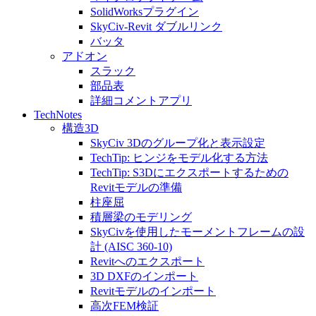
SolidWorksプラグイン
SkyCiv-Revit ダブルリンク
バッタ
アドオン
スラック
部品表
詳細コメントアプリ
TechNotes
構造3D
SkyCiv 3Dのグループ化と表示設定
TechTip: ヒンジをモデル化する方法
TechTip: S3Dにエクスポートするための
Revitモデルの準備
柱座屈
積層梁のモデリング
SkyCivを使用したモーメントフレームの設
計 (AISC 360-10)
Revitへのエクスポート
3D DXFのインポート
Revitモデルのインポート
高次FEM検証