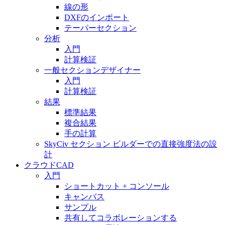
線の形
DXFのインポート
テーパーセクション
分析
入門
計算検証
一般セクションデザイナー
入門
計算検証
結果
標準結果
複合結果
手の計算
SkyCiv セクション ビルダーでの直接強度法の設
計
クラウドCAD
入門
ショートカット + コンソール
キャンバス
サンプル
共有してコラボレーションする