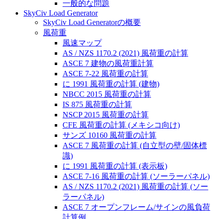
一般的な問題
SkyCiv Load Generator
SkyCiv Load Generatorの概要
風荷重
風速マップ
AS / NZS 1170.2 (2021) 風荷重の計算
ASCE 7 建物の風荷重計算
ASCE 7-22 風荷重の計算
に 1991 風荷重の計算 (建物)
NBCC 2015 風荷重の計算
IS 875 風荷重の計算
NSCP 2015 風荷重の計算
CFE 風荷重の計算 (メキシコ向け)
サンズ 10160 風荷重の計算
ASCE 7 風荷重の計算 (自立型の壁/固体標
識)
に 1991 風荷重の計算 (表示板)
ASCE 7-16 風荷重の計算 (ソーラーパネル)
AS / NZS 1170.2 (2021) 風荷重の計算 (ソー
ラーパネル)
ASCE 7 オープンフレーム/サインの風負荷
計算例