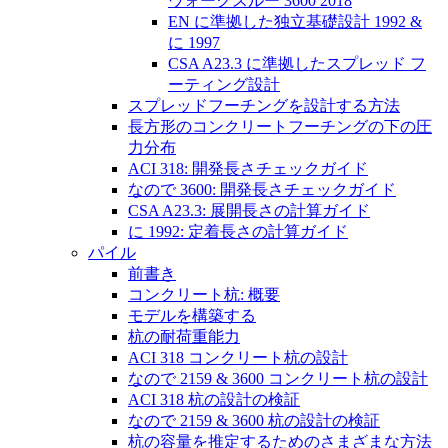
ウォークスルー 3600 2018
EN に準拠した独立基礎設計 1992 &
に 1997
CSA A23.3 に準拠したスプレッド フ
ーティング設計
スプレッドフーチングを設計する方法
長方形のコンクリートフーチングの下の圧
力分布
ACI 318: 開発長さチェックガイド
なので 3600: 開発長さチェックガイド
CSA A23.3: 展開長さの計算ガイド
に 1992: 定着長さの計算ガイド
パイル
前書き
コンクリート杭: 概要
モデルを構築する
杭の耐荷重能力
ACI 318 コンクリート杭の設計
なので 2159 & 3600 コンクリート杭の設計
ACI 318 杭の設計の検証
なので 2159 & 3600 杭の設計の検証
杭の容量を推定するためのさまざまな方法