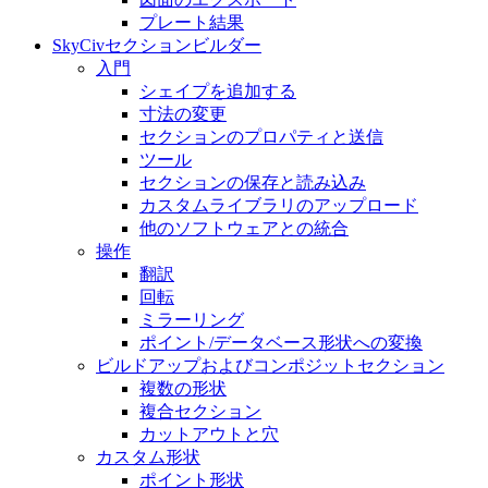
プレート結果
SkyCivセクションビルダー
入門
シェイプを追加する
寸法の変​​更
セクションのプロパティと送信
ツール
セクションの保存と読み込み
カスタムライブラリのアップロード
他のソフトウェアとの統合
操作
翻訳
回転
ミラーリング
ポイント/データベース形状への変換
ビルドアップおよびコンポジットセクション
複数の形状
複合セクション
カットアウトと穴
カスタム形状
ポイント形状