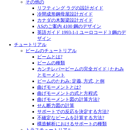
その他の
リフティング ラグの設計ガイド
冷間成形鋼母屋設計ガイド
カナダの木製梁設計ガイド
ASのご案内 4100 鋼のデザイン
英語ガイド 1993-1-1 ユーロコード 3 鋼のデ
ザイン
チュートリアル
ビームのチュートリアル
ビームとは?
ビームの種類
カンチレバービームの完全ガイド | たわみ
とモーメント
ビームのたわみ: 定義, 方式, と例
曲げモーメントとは?
曲げモーメントの式と方程式
曲げモーメント図の計算方法?
せん断力図の計算
サポートでの反応を決定する方法?
不確定なビームを計算する方法?
構造解析におけるサポートの種類
トラスチュートリアル