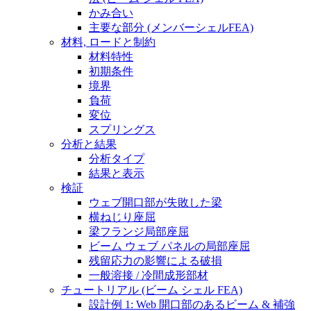
かみ合い
主要な部分 (メンバーシェルFEA)
材料, ロードと制約
材料特性
初期条件
境界
負荷
変位
スプリングス
分析と結果
分析タイプ
結果と表示
検証
ウェブ開口部が失敗した梁
横ねじり座屈
梁フランジ局部座屈
ビーム ウェブ パネルの局部座屈
残留応力の影響による破損
一般溶接 / 冷間成形部材
チュートリアル (ビーム シェル FEA)
設計例 1: Web 開口部のあるビーム & 補強