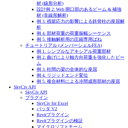
材 (線形分析)
設計例 2: Web 開口部のあるビーム & 補強
材 (非線形解析)
例 3. 残留応力の影響による鉄骨柱の座屈解
析
例 4. 部材荷重の荷重振幅シーケンス
例 5. 接触解析用の圧縮専用ばね
チュートリアル (メンバーシェルFEA)
例 1. シンプルなアキシアル荷重部材
例 2. 曲げにより軸方向荷重を強化したビー
ム
例 3. 柱間の梁の全体的な座屈
例 4. リジッドエンド変位
例 5. 複合材料による冷間成形部材の座屈
SkyCiv API
SkyCiv API
プラグイン
SkyCiv for Excel
バッタ V2
Revitプラグイン
Revitプラグインの検証
マイクロソフトチーム