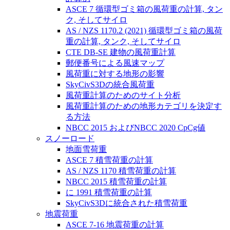
ASCE 7 循環型ゴミ箱の風荷重の計算, タン
ク, そしてサイロ
AS / NZS 1170.2 (2021) 循環型ゴミ箱の風荷
重の計算, タンク, そしてサイロ
CTE DB-SE 建物の風荷重計算
郵便番号による風速マップ
風荷重に対する地形の影響
SkyCivS3Dの統合風荷重
風荷重計算のためのサイト分析
風荷重計算のための地形カテゴリを決定す
る方法
NBCC 2015 およびNBCC 2020 CpCg値
スノーロード
地面雪荷重
ASCE 7 積雪荷重の計算
AS / NZS 1170 積雪荷重の計算
NBCC 2015 積雪荷重の計算
に 1991 積雪荷重の計算
SkyCivS3Dに統合された積雪荷重
地震荷重
ASCE 7-16 地震荷重の計算