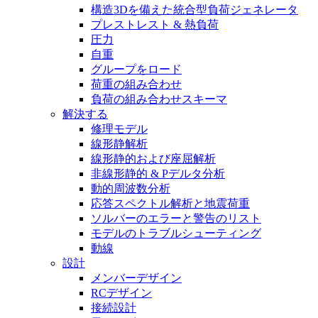
構造3Dを備えた統合型負荷ジェネレータ
プレストレスト & 熱負荷
圧力
自重
グループをロード
荷重の組み合わせ
負荷の組み合わせスキーマ
解決する
修理モデル
線形静解析
線形静的および座屈解析
非線形静的 & Pデルタ分析
動的周波数分析
応答スペクトル解析と地震荷重
ソルバーのエラーと警告のリスト
モデルのトラブルシューティング
動線
設計
メンバーデザイン
RCデザイン
接続設計