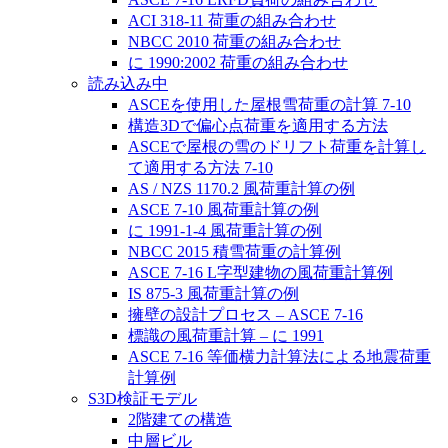
ACI 318-11 荷重の組み合わせ
NBCC 2010 荷重の組み合わせ
に 1990:2002 荷重の組み合わせ
読み込み中
ASCEを使用した屋根雪荷重の計算 7-10
構造3Dで偏心点荷重を適用する方法
ASCEで屋根の雪のドリフト荷重を計算し
て適用する方法 7-10
AS / NZS 1170.2 風荷重計算の例
ASCE 7-10 風荷重計算の例
に 1991-1-4 風荷重計算の例
NBCC 2015 積雪荷重の計算例
ASCE 7-16 L字型建物の風荷重計算例
IS 875-3 風荷重計算の例
擁壁の設計プロセス – ASCE 7-16
標識の風荷重計算 – に 1991
ASCE 7-16 等価横力計算法による地震荷重
計算例
S3D検証モデル
2階建ての構造
中層ビル