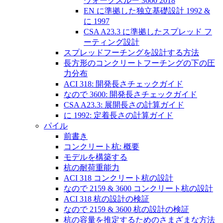
ウォークスルー 3600 2018
EN に準拠した独立基礎設計 1992 &
に 1997
CSA A23.3 に準拠したスプレッド フ
ーティング設計
スプレッドフーチングを設計する方法
長方形のコンクリートフーチングの下の圧
力分布
ACI 318: 開発長さチェックガイド
なので 3600: 開発長さチェックガイド
CSA A23.3: 展開長さの計算ガイド
に 1992: 定着長さの計算ガイド
パイル
前書き
コンクリート杭: 概要
モデルを構築する
杭の耐荷重能力
ACI 318 コンクリート杭の設計
なので 2159 & 3600 コンクリート杭の設計
ACI 318 杭の設計の検証
なので 2159 & 3600 杭の設計の検証
杭の容量を推定するためのさまざまな方法