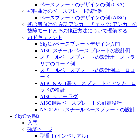
ベースプレートのデザインの例 (CSA)
強軸曲げのベースプレート設計例
ベースプレートのデザインの例 (AISC)
初心者向けの ACI アンカー チェック: アンカーの
故障モードとその修正方法について理解する
v1ドキュメント
SkyCivベースプレートデザイン入門
AISC スチール ベース プレートの設計例
スチールベースプレートの設計オーストラ
リアのコード例
スチールベースプレートの設計例ユーロコ
ード
AISC & ACI鋼ベースプレートとアンカーロ
ッドの検証
AISC シアーラグ
AISC鋼製ベースプレートの耐震設計
NSCP 2015 スチールベースプレートの設計
SkyCiv擁壁
入門
確認ページ
型番 1 (インペリアル)