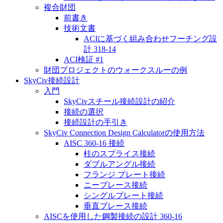
複合財団
前書き
技術文書
ACIに基づく組み合わせフーチング設
計 318-14
ACI検証 #1
財団プロジェクトのウォークスルーの例
SkyCiv接続設計
入門
SkyCivスチール接続設計の紹介
接続の選択
接続設計の手引き
SkyCiv Connection Design Calculatorの使用方法
AISC 360-16 接続
柱のスプライス接続
ダブルアングル接続
フランジ プレート接続
ニーブレース接続
シングルプレート接続
垂直ブレース接続
AISCを使用した鋼製接続の設計 360-16