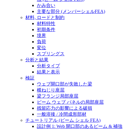
かみ合い
主要な部分 (メンバーシェルFEA)
材料, ロードと制約
材料特性
初期条件
境界
負荷
変位
スプリングス
分析と結果
分析タイプ
結果と表示
検証
ウェブ開口部が失敗した梁
横ねじり座屈
梁フランジ局部座屈
ビーム ウェブ パネルの局部座屈
残留応力の影響による破損
一般溶接 / 冷間成形部材
チュートリアル (ビーム シェル FEA)
設計例 1: Web 開口部のあるビーム & 補強