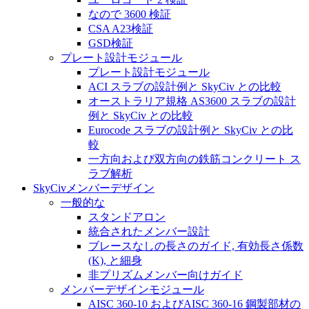
なので 3600 検証
CSA A23検証
GSD検証
プレート設計モジュール
プレート設計モジュール
ACI スラブの設計例と SkyCiv との比較
オーストラリア規格 AS3600 スラブの設計
例と SkyCiv との比較
Eurocode スラブの設計例と SkyCiv との比
較
一方向および双方向の鉄筋コンクリート ス
ラブ解析
SkyCivメンバーデザイン
一般的な
スタンドアロン
統合されたメンバー設計
ブレースなしの長さのガイド, 有効長さ係数
(K), と細身
非プリズムメンバー向けガイド
メンバーデザインモジュール
AISC 360-10 およびAISC 360-16 鋼製部材の