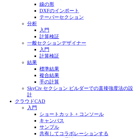
線の形
DXFのインポート
テーパーセクション
分析
入門
計算検証
一般セクションデザイナー
入門
計算検証
結果
標準結果
複合結果
手の計算
SkyCiv セクション ビルダーでの直接強度法の設
計
クラウドCAD
入門
ショートカット + コンソール
キャンバス
サンプル
共有してコラボレーションする