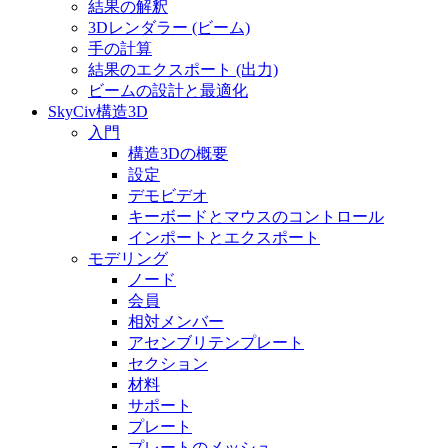
結果の解釈
3Dレンダラー (ビーム)
手の計算
結果のエクスポート (出力)
ビームの設計と最適化
SkyCiv構造3D
入門
構造3Dの概要
設定
デモビデオ
キーボードとマウスのコントロール
インポートとエクスポート
モデリング
ノード
会員
相対メンバー
アセンブリテンプレート
セクション
材料
サポート
プレート
プレートのメッシュ