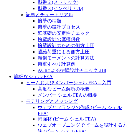
型番 2 (メトリック)
型番 3 (インペリアル)
記事とチュートリアル
擁壁の種類
擁壁の設計プロセス
壁基礎の安定性チェック
擁壁設計の摩擦係数
擁壁設計のための側方土圧
過給荷重による側方土圧
転倒モーメントの計算方法
擁壁すべり計算例
ACIによる擁壁設計チェック 318
詳細なシェル FEA
ビームおよびメンバーシェル FEA – 入門
高度なビーム解析の概要
メンバー シェル FEA の概要
モデリングとメッシング
ウェブとフランジの作成 (ビーム シェル
FEA)
補強材 (ビーム シェル FEA)
ウェブオープニングでビームを設計する方
法 (ビーム シェル FEA)