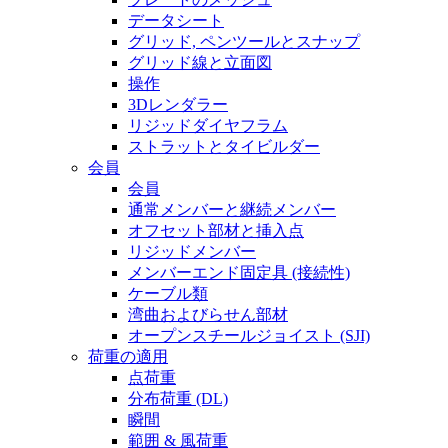
データシート
グリッド, ペンツールとスナップ
グリッド線と立面図
操作
3Dレンダラー
リジッドダイヤフラム
ストラットとタイビルダー
会員
会員
通常メンバーと継続メンバー
オフセット部材と挿入点
リジッドメンバー
メンバーエンド固定具 (接続性)
ケーブル類
湾曲およびらせん部材
オープンスチールジョイスト (SJI)
荷重の適用
点荷重
分布荷重 (DL)
瞬間
範囲 & 風荷重