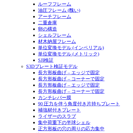
ルーフフレーム
油圧フレーム (醜い)
アーチフレーム
二重倉庫
卵の構造
シェルフレーム
材木納屋フレーム
単位変換モデル (インペリアル)
単位変換モデル (メトリック)
SJI検証
S3Dプレート検証モデル
長方形板曲げ – エッジで固定
長方形板曲げ – コーナーで固定
長方形板曲げ – エッジで固定
長方形板曲げ – コーナーで固定
カンチレバー膜
90 圧力を伴う角度付き片持ちプレート
補強材付きプレート
ライザーのスラブ
集中荷重下の半球シェル
正方形板の穴の周りの応力集中