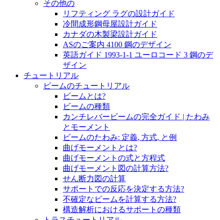
その他の
リフティング ラグの設計ガイド
冷間成形鋼母屋設計ガイド
カナダの木製梁設計ガイド
ASのご案内 4100 鋼のデザイン
英語ガイド 1993-1-1 ユーロコード 3 鋼のデ
ザイン
チュートリアル
ビームのチュートリアル
ビームとは?
ビームの種類
カンチレバービームの完全ガイド | たわみ
とモーメント
ビームのたわみ: 定義, 方式, と例
曲げモーメントとは?
曲げモーメントの式と方程式
曲げモーメント図の計算方法?
せん断力図の計算
サポートでの反応を決定する方法?
不確定なビームを計算する方法?
構造解析におけるサポートの種類
トラスチュートリアル