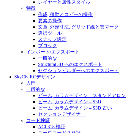
レイヤーと属性スタイル
特徴
作成, 移動とコピーの操作
要素の操作
文章, 外形寸法, グリッド線と雲マーク
選択ツール
スナップ設定
ブロック
インポート/エクスポート
一般的な
Structural 3D へのエクスポート
セクションビルダーへのエクスポート
SkyCiv RCデザイン
入門
一般的な
ビーム, カラムデザイン – スタンドアロン
ビーム, カラムデザイン – S3D
ビーム, カラムデザイン – S3D 古い
セクションデザイナー
コード検証
ACI 318 検証
ユーロコード 2 検証