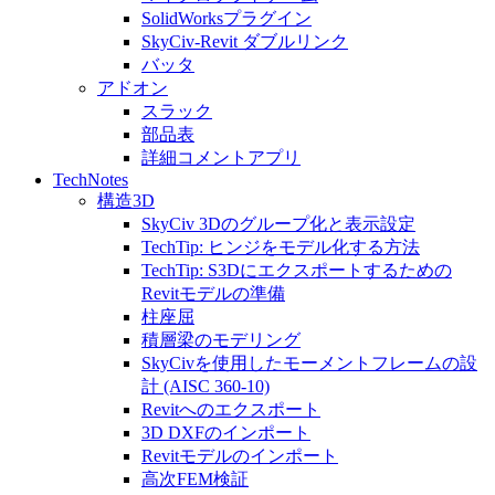
SolidWorksプラグイン
SkyCiv-Revit ダブルリンク
バッタ
アドオン
スラック
部品表
詳細コメントアプリ
TechNotes
構造3D
SkyCiv 3Dのグループ化と表示設定
TechTip: ヒンジをモデル化する方法
TechTip: S3Dにエクスポートするための
Revitモデルの準備
柱座屈
積層梁のモデリング
SkyCivを使用したモーメントフレームの設
計 (AISC 360-10)
Revitへのエクスポート
3D DXFのインポート
Revitモデルのインポート
高次FEM検証