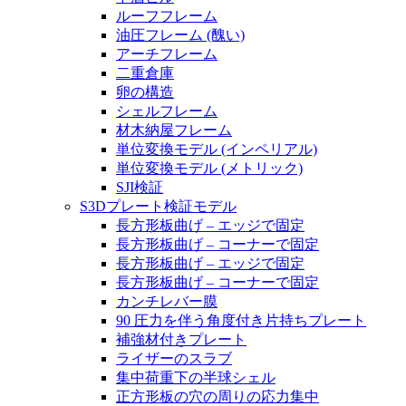
ルーフフレーム
油圧フレーム (醜い)
アーチフレーム
二重倉庫
卵の構造
シェルフレーム
材木納屋フレーム
単位変換モデル (インペリアル)
単位変換モデル (メトリック)
SJI検証
S3Dプレート検証モデル
長方形板曲げ – エッジで固定
長方形板曲げ – コーナーで固定
長方形板曲げ – エッジで固定
長方形板曲げ – コーナーで固定
カンチレバー膜
90 圧力を伴う角度付き片持ちプレート
補強材付きプレート
ライザーのスラブ
集中荷重下の半球シェル
正方形板の穴の周りの応力集中