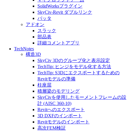
SolidWorksプラグイン
SkyCiv-Revit ダブルリンク
バッタ
アドオン
スラック
部品表
詳細コメントアプリ
TechNotes
構造3D
SkyCiv 3Dのグループ化と表示設定
TechTip: ヒンジをモデル化する方法
TechTip: S3Dにエクスポートするための
Revitモデルの準備
柱座屈
積層梁のモデリング
SkyCivを使用したモーメントフレームの設
計 (AISC 360-10)
Revitへのエクスポート
3D DXFのインポート
Revitモデルのインポート
高次FEM検証