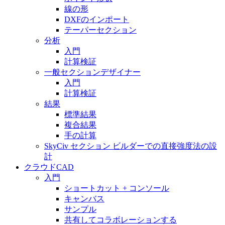
線の形
DXFのインポート
テーパーセクション
分析
入門
計算検証
一般セクションデザイナー
入門
計算検証
結果
標準結果
複合結果
手の計算
SkyCiv セクション ビルダーでの直接強度法の設
計
クラウドCAD
入門
ショートカット + コンソール
キャンバス
サンプル
共有してコラボレーションする