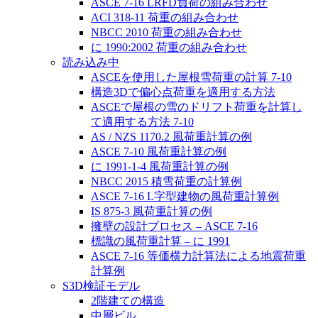
ASCE 7-16 LRFD負荷の組み合わせ
ACI 318-11 荷重の組み合わせ
NBCC 2010 荷重の組み合わせ
に 1990:2002 荷重の組み合わせ
読み込み中
ASCEを使用した屋根雪荷重の計算 7-10
構造3Dで偏心点荷重を適用する方法
ASCEで屋根の雪のドリフト荷重を計算し
て適用する方法 7-10
AS / NZS 1170.2 風荷重計算の例
ASCE 7-10 風荷重計算の例
に 1991-1-4 風荷重計算の例
NBCC 2015 積雪荷重の計算例
ASCE 7-16 L字型建物の風荷重計算例
IS 875-3 風荷重計算の例
擁壁の設計プロセス – ASCE 7-16
標識の風荷重計算 – に 1991
ASCE 7-16 等価横力計算法による地震荷重
計算例
S3D検証モデル
2階建ての構造
中層ビル