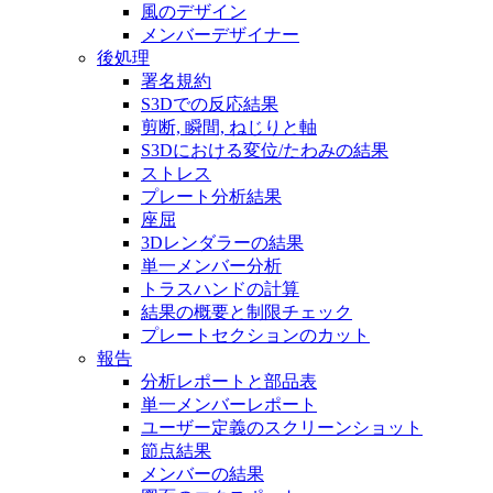
風のデザイン
メンバーデザイナー
後処理
署名規約
S3Dでの反応結果
剪断, 瞬間, ねじりと軸
S3Dにおける変位/たわみの結果
ストレス
プレート分析結果
座屈
3Dレンダラーの結果
単一メンバー分析
トラスハンドの計算
結果の概要と制限チェック
プレートセクションのカット
報告
分析レポートと部品表
単一メンバーレポート
ユーザー定義のスクリーンショット
節点結果
メンバーの結果