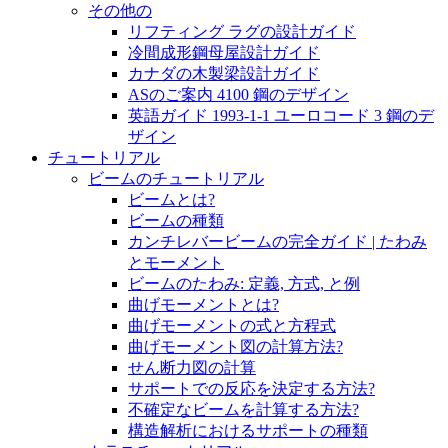
その他の
リフティング ラグの設計ガイド
冷間成形鋼母屋設計ガイド
カナダの木製梁設計ガイド
ASのご案内 4100 鋼のデザイン
英語ガイド 1993-1-1 ユーロコード 3 鋼のデ
ザイン
チュートリアル
ビームのチュートリアル
ビームとは?
ビームの種類
カンチレバービームの完全ガイド | たわみ
とモーメント
ビームのたわみ: 定義, 方式, と例
曲げモーメントとは?
曲げモーメントの式と方程式
曲げモーメント図の計算方法?
せん断力図の計算
サポートでの反応を決定する方法?
不確定なビームを計算する方法?
構造解析におけるサポートの種類