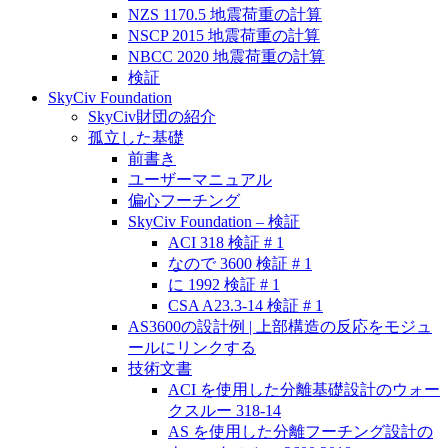
NZS 1170.5 地震荷重の計算
NSCP 2015 地震荷重の計算
NBCC 2020 地震荷重の計算
検証
SkyCiv Foundation
SkyCiv財団の紹介
孤立した基礎
前書き
ユーザーマニュアル
偏心フーチング
SkyCiv Foundation – 検証
ACI 318 検証 # 1
なので 3600 検証 # 1
に 1992 検証 # 1
CSA A23.3-14 検証 # 1
AS3600の設計例 | 上部構造の反応をモジュ
ールにリンクする
技術文書
ACI を使用した分離基礎設計のウォー
クスルー 318-14
AS を使用した分離フーチング設計の