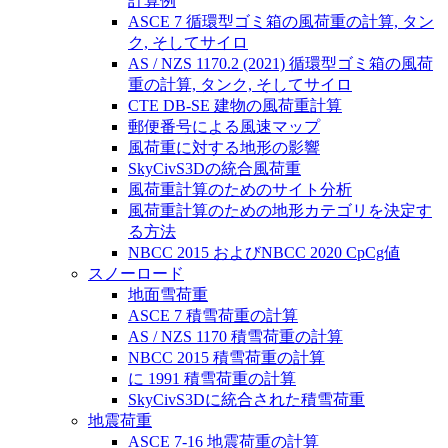
計算例
ASCE 7 循環型ゴミ箱の風荷重の計算, タン
ク, そしてサイロ
AS / NZS 1170.2 (2021) 循環型ゴミ箱の風荷
重の計算, タンク, そしてサイロ
CTE DB-SE 建物の風荷重計算
郵便番号による風速マップ
風荷重に対する地形の影響
SkyCivS3Dの統合風荷重
風荷重計算のためのサイト分析
風荷重計算のための地形カテゴリを決定す
る方法
NBCC 2015 およびNBCC 2020 CpCg値
スノーロード
地面雪荷重
ASCE 7 積雪荷重の計算
AS / NZS 1170 積雪荷重の計算
NBCC 2015 積雪荷重の計算
に 1991 積雪荷重の計算
SkyCivS3Dに統合された積雪荷重
地震荷重
ASCE 7-16 地震荷重の計算