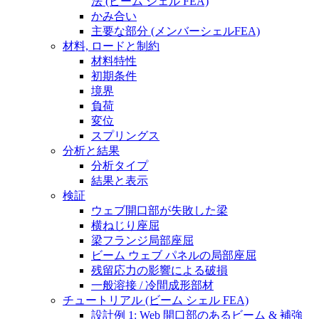
法 (ビーム シェル FEA)
かみ合い
主要な部分 (メンバーシェルFEA)
材料, ロードと制約
材料特性
初期条件
境界
負荷
変位
スプリングス
分析と結果
分析タイプ
結果と表示
検証
ウェブ開口部が失敗した梁
横ねじり座屈
梁フランジ局部座屈
ビーム ウェブ パネルの局部座屈
残留応力の影響による破損
一般溶接 / 冷間成形部材
チュートリアル (ビーム シェル FEA)
設計例 1: Web 開口部のあるビーム & 補強