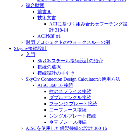
複合財団
前書き
技術文書
ACIに基づく組み合わせフーチング設
計 318-14
ACI検証 #1
財団プロジェクトのウォークスルーの例
SkyCiv接続設計
入門
SkyCivスチール接続設計の紹介
接続の選択
接続設計の手引き
SkyCiv Connection Design Calculatorの使用方法
AISC 360-16 接続
柱のスプライス接続
ダブルアングル接続
フランジ プレート接続
ニーブレース接続
シングルプレート接続
垂直ブレース接続
AISCを使用した鋼製接続の設計 360-16