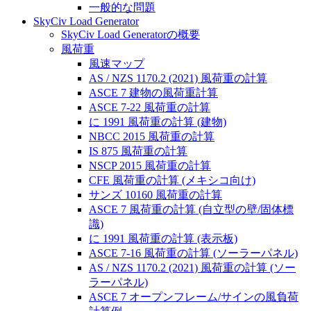
一般的な問題
SkyCiv Load Generator
SkyCiv Load Generatorの概要
風荷重
風速マップ
AS / NZS 1170.2 (2021) 風荷重の計算
ASCE 7 建物の風荷重計算
ASCE 7-22 風荷重の計算
に 1991 風荷重の計算 (建物)
NBCC 2015 風荷重の計算
IS 875 風荷重の計算
NSCP 2015 風荷重の計算
CFE 風荷重の計算 (メキシコ向け)
サンズ 10160 風荷重の計算
ASCE 7 風荷重の計算 (自立型の壁/固体標
識)
に 1991 風荷重の計算 (表示板)
ASCE 7-16 風荷重の計算 (ソーラーパネル)
AS / NZS 1170.2 (2021) 風荷重の計算 (ソー
ラーパネル)
ASCE 7 オープンフレーム/サインの風負荷