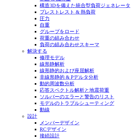
構造3Dを備えた統合型負荷ジェネレータ
プレストレスト & 熱負荷
圧力
自重
グループをロード
荷重の組み合わせ
負荷の組み合わせスキーマ
解決する
修理モデル
線形静解析
線形静的および座屈解析
非線形静的 & Pデルタ分析
動的周波数分析
応答スペクトル解析と地震荷重
ソルバーのエラーと警告のリスト
モデルのトラブルシューティング
動線
設計
メンバーデザイン
RCデザイン
接続設計