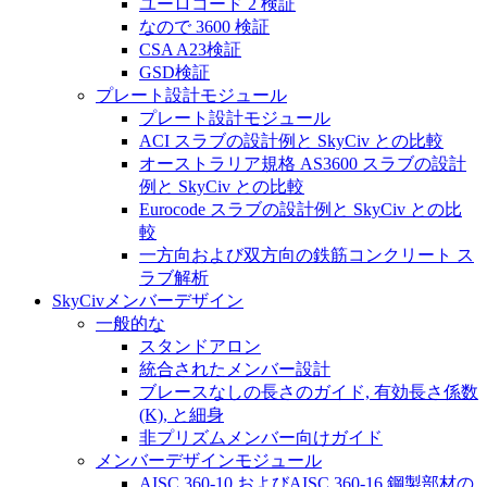
ユーロコード 2 検証
なので 3600 検証
CSA A23検証
GSD検証
プレート設計モジュール
プレート設計モジュール
ACI スラブの設計例と SkyCiv との比較
オーストラリア規格 AS3600 スラブの設計
例と SkyCiv との比較
Eurocode スラブの設計例と SkyCiv との比
較
一方向および双方向の鉄筋コンクリート ス
ラブ解析
SkyCivメンバーデザイン
一般的な
スタンドアロン
統合されたメンバー設計
ブレースなしの長さのガイド, 有効長さ係数
(K), と細身
非プリズムメンバー向けガイド
メンバーデザインモジュール
AISC 360-10 およびAISC 360-16 鋼製部材の