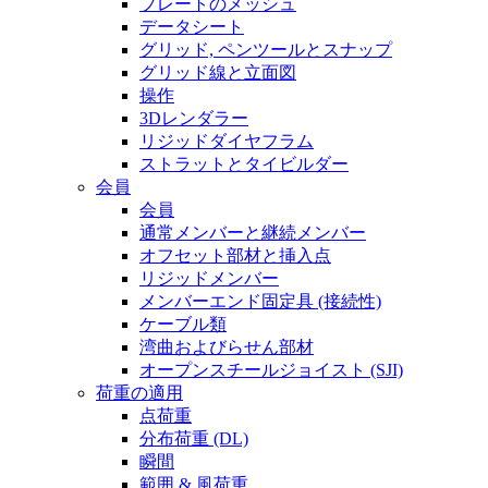
プレートのメッシュ
データシート
グリッド, ペンツールとスナップ
グリッド線と立面図
操作
3Dレンダラー
リジッドダイヤフラム
ストラットとタイビルダー
会員
会員
通常メンバーと継続メンバー
オフセット部材と挿入点
リジッドメンバー
メンバーエンド固定具 (接続性)
ケーブル類
湾曲およびらせん部材
オープンスチールジョイスト (SJI)
荷重の適用
点荷重
分布荷重 (DL)
瞬間
範囲 & 風荷重