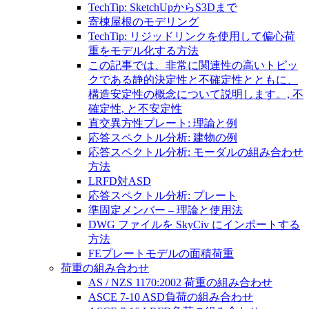
TechTip: SketchUpからS3Dまで
寄棟屋根のモデリング
TechTip: リジッドリンクを使用して偏心荷
重をモデル化する方法
この記事では、非常に関連性の高いトピッ
クである静的決定性と不確定性とともに、
構造安定性の概念について説明します。, 不
確定性, と不安定性
直交異方性プレート: 理論と例
応答スペクトル分析: 建物の例
応答スペクトル分析: モーダルの組み合わせ
方法
LRFD対ASD
応答スペクトル分析: プレート
準固定メンバー – 理論と使用法
DWG ファイルを SkyCiv にインポートする
方法
FEプレートモデルの面積荷重
荷重の組み合わせ
AS / NZS 1170:2002 荷重の組み合わせ
ASCE 7-10 ASD負荷の組み合わせ