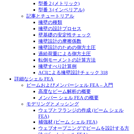
型番 2 (メトリック)
型番 3 (インペリアル)
記事とチュートリアル
擁壁の種類
擁壁の設計プロセス
壁基礎の安定性チェック
擁壁設計の摩擦係数
擁壁設計のための側方土圧
過給荷重による側方土圧
転倒モーメントの計算方法
擁壁すべり計算例
ACIによる擁壁設計チェック 318
詳細なシェル FEA
ビームおよびメンバーシェル FEA – 入門
高度なビーム解析の概要
メンバー シェル FEA の概要
モデリングとメッシング
ウェブとフランジの作成 (ビーム シェル
FEA)
補強材 (ビーム シェル FEA)
ウェブオープニングでビームを設計する方