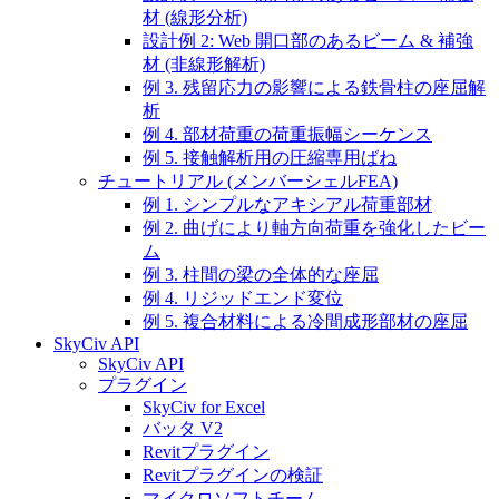
材 (線形分析)
設計例 2: Web 開口部のあるビーム & 補強
材 (非線形解析)
例 3. 残留応力の影響による鉄骨柱の座屈解
析
例 4. 部材荷重の荷重振幅シーケンス
例 5. 接触解析用の圧縮専用ばね
チュートリアル (メンバーシェルFEA)
例 1. シンプルなアキシアル荷重部材
例 2. 曲げにより軸方向荷重を強化したビー
ム
例 3. 柱間の梁の全体的な座屈
例 4. リジッドエンド変位
例 5. 複合材料による冷間成形部材の座屈
SkyCiv API
SkyCiv API
プラグイン
SkyCiv for Excel
バッタ V2
Revitプラグイン
Revitプラグインの検証
マイクロソフトチーム