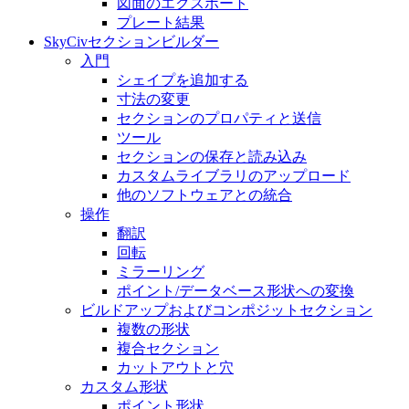
図面のエクスポート
プレート結果
SkyCivセクションビルダー
入門
シェイプを追加する
寸法の変​​更
セクションのプロパティと送信
ツール
セクションの保存と読み込み
カスタムライブラリのアップロード
他のソフトウェアとの統合
操作
翻訳
回転
ミラーリング
ポイント/データベース形状への変換
ビルドアップおよびコンポジットセクション
複数の形状
複合セクション
カットアウトと穴
カスタム形状
ポイント形状