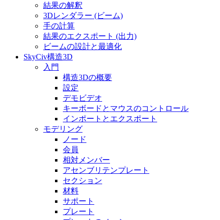
結果の解釈
3Dレンダラー (ビーム)
手の計算
結果のエクスポート (出力)
ビームの設計と最適化
SkyCiv構造3D
入門
構造3Dの概要
設定
デモビデオ
キーボードとマウスのコントロール
インポートとエクスポート
モデリング
ノード
会員
相対メンバー
アセンブリテンプレート
セクション
材料
サポート
プレート