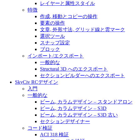
レイヤーと属性スタイル
特徴
作成, 移動とコピーの操作
要素の操作
文章, 外形寸法, グリッド線と雲マーク
選択ツール
スナップ設定
ブロック
インポート/エクスポート
一般的な
Structural 3D へのエクスポート
セクションビルダーへのエクスポート
SkyCiv RCデザイン
入門
一般的な
ビーム, カラムデザイン – スタンドアロン
ビーム, カラムデザイン – S3D
ビーム, カラムデザイン – S3D 古い
セクションデザイナー
コード検証
ACI 318 検証