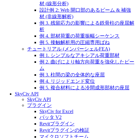
材 (線形分析)
設計例 2: Web 開口部のあるビーム & 補強
材 (非線形解析)
例 3. 残留応力の影響による鉄骨柱の座屈解
析
例 4. 部材荷重の荷重振幅シーケンス
例 5. 接触解析用の圧縮専用ばね
チュートリアル (メンバーシェルFEA)
例 1. シンプルなアキシアル荷重部材
例 2. 曲げにより軸方向荷重を強化したビー
ム
例 3. 柱間の梁の全体的な座屈
例 4. リジッドエンド変位
例 5. 複合材料による冷間成形部材の座屈
SkyCiv API
SkyCiv API
プラグイン
SkyCiv for Excel
バッタ V2
Revitプラグイン
Revitプラグインの検証
マイクロソフトチーム