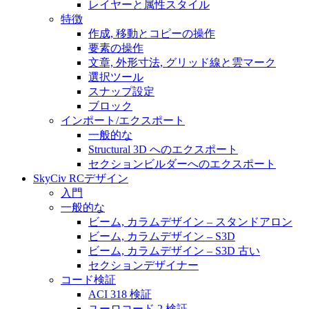
レイヤーと属性スタイル
特徴
作成, 移動とコピーの操作
要素の操作
文章, 外形寸法, グリッド線と雲マーク
選択ツール
スナップ設定
ブロック
インポート/エクスポート
一般的な
Structural 3D へのエクスポート
セクションビルダーへのエクスポート
SkyCiv RCデザイン
入門
一般的な
ビーム, カラムデザイン – スタンドアロン
ビーム, カラムデザイン – S3D
ビーム, カラムデザイン – S3D 古い
セクションデザイナー
コード検証
ACI 318 検証
ユーロコード 2 検証