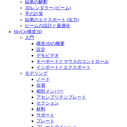
結果の解釈
3Dレンダラー (ビーム)
手の計算
結果のエクスポート (出力)
ビームの設計と最適化
SkyCiv構造3D
入門
構造3Dの概要
設定
デモビデオ
キーボードとマウスのコントロール
インポートとエクスポート
モデリング
ノード
会員
相対メンバー
アセンブリテンプレート
セクション
材料
サポート
プレート
プレートのメッシュ