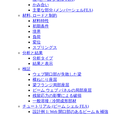
かみ合い
主要な部分 (メンバーシェルFEA)
材料, ロードと制約
材料特性
初期条件
境界
負荷
変位
スプリングス
分析と結果
分析タイプ
結果と表示
検証
ウェブ開口部が失敗した梁
横ねじり座屈
梁フランジ局部座屈
ビーム ウェブ パネルの局部座屈
残留応力の影響による破損
一般溶接 / 冷間成形部材
チュートリアル (ビーム シェル FEA)
設計例 1: Web 開口部のあるビーム & 補強