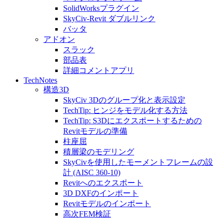
SolidWorksプラグイン
SkyCiv-Revit ダブルリンク
バッタ
アドオン
スラック
部品表
詳細コメントアプリ
TechNotes
構造3D
SkyCiv 3Dのグループ化と表示設定
TechTip: ヒンジをモデル化する方法
TechTip: S3Dにエクスポートするための
Revitモデルの準備
柱座屈
積層梁のモデリング
SkyCivを使用したモーメントフレームの設
計 (AISC 360-10)
Revitへのエクスポート
3D DXFのインポート
Revitモデルのインポート
高次FEM検証