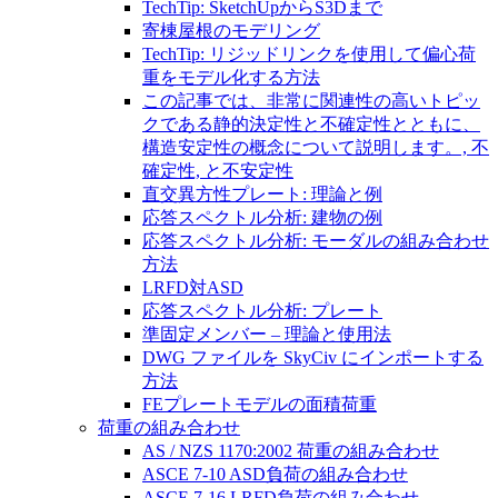
TechTip: SketchUpからS3Dまで
寄棟屋根のモデリング
TechTip: リジッドリンクを使用して偏心荷
重をモデル化する方法
この記事では、非常に関連性の高いトピッ
クである静的決定性と不確定性とともに、
構造安定性の概念について説明します。, 不
確定性, と不安定性
直交異方性プレート: 理論と例
応答スペクトル分析: 建物の例
応答スペクトル分析: モーダルの組み合わせ
方法
LRFD対ASD
応答スペクトル分析: プレート
準固定メンバー – 理論と使用法
DWG ファイルを SkyCiv にインポートする
方法
FEプレートモデルの面積荷重
荷重の組み合わせ
AS / NZS 1170:2002 荷重の組み合わせ
ASCE 7-10 ASD負荷の組み合わせ
ASCE 7-16 LRFD負荷の組み合わせ