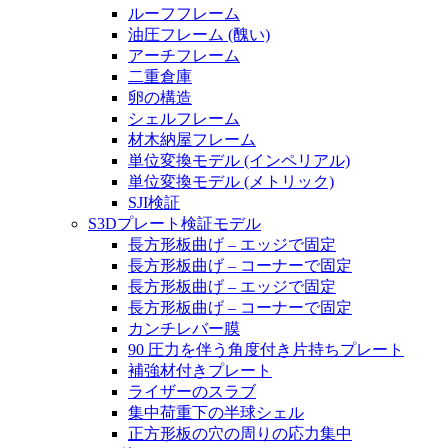
ルーフフレーム
油圧フレーム (醜い)
アーチフレーム
二重倉庫
卵の構造
シェルフレーム
材木納屋フレーム
単位変換モデル (インペリアル)
単位変換モデル (メトリック)
SJI検証
S3Dプレート検証モデル
長方形板曲げ – エッジで固定
長方形板曲げ – コーナーで固定
長方形板曲げ – エッジで固定
長方形板曲げ – コーナーで固定
カンチレバー膜
90 圧力を伴う角度付き片持ちプレート
補強材付きプレート
ライザーのスラブ
集中荷重下の半球シェル
正方形板の穴の周りの応力集中