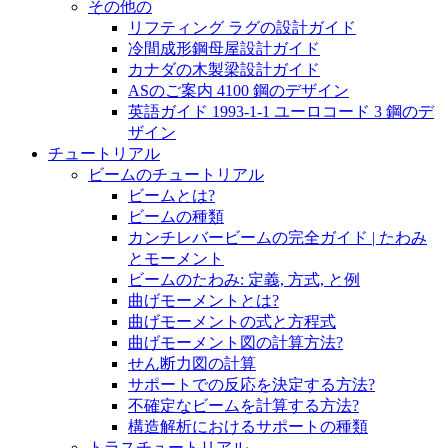
その他の
リフティング ラグの設計ガイド
冷間成形鋼母屋設計ガイド
カナダの木製梁設計ガイド
ASのご案内 4100 鋼のデザイン
英語ガイド 1993-1-1 ユーロコード 3 鋼のデ
ザイン
チュートリアル
ビームのチュートリアル
ビームとは?
ビームの種類
カンチレバービームの完全ガイド | たわみ
とモーメント
ビームのたわみ: 定義, 方式, と例
曲げモーメントとは?
曲げモーメントの式と方程式
曲げモーメント図の計算方法?
せん断力図の計算
サポートでの反応を決定する方法?
不確定なビームを計算する方法?
構造解析におけるサポートの種類
トラスチュートリアル