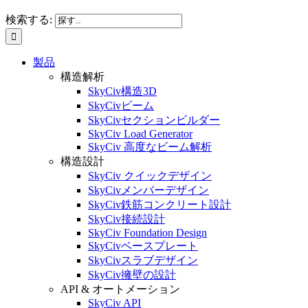
検索する:
製品
構造解析
SkyCiv構造3D
SkyCivビーム
SkyCivセクションビルダー
SkyCiv Load Generator
SkyCiv 高度なビーム解析
構造設計
SkyCiv クイックデザイン
SkyCivメンバーデザイン
SkyCiv鉄筋コンクリート設計
SkyCiv接続設計
SkyCiv Foundation Design
SkyCivベースプレート
SkyCivスラブデザイン
SkyCiv擁壁の設計
API & オートメーション
SkyCiv API