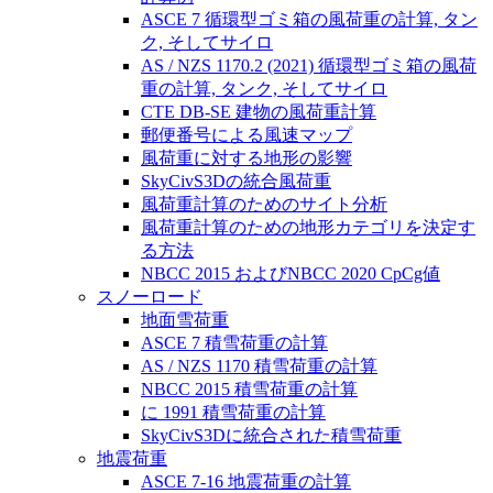
ASCE 7 循環型ゴミ箱の風荷重の計算, タン
ク, そしてサイロ
AS / NZS 1170.2 (2021) 循環型ゴミ箱の風荷
重の計算, タンク, そしてサイロ
CTE DB-SE 建物の風荷重計算
郵便番号による風速マップ
風荷重に対する地形の影響
SkyCivS3Dの統合風荷重
風荷重計算のためのサイト分析
風荷重計算のための地形カテゴリを決定す
る方法
NBCC 2015 およびNBCC 2020 CpCg値
スノーロード
地面雪荷重
ASCE 7 積雪荷重の計算
AS / NZS 1170 積雪荷重の計算
NBCC 2015 積雪荷重の計算
に 1991 積雪荷重の計算
SkyCivS3Dに統合された積雪荷重
地震荷重
ASCE 7-16 地震荷重の計算