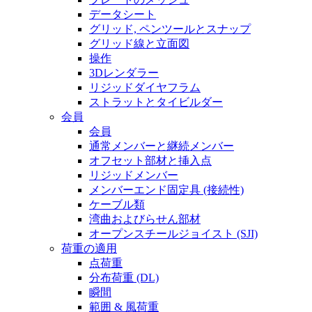
データシート
グリッド, ペンツールとスナップ
グリッド線と立面図
操作
3Dレンダラー
リジッドダイヤフラム
ストラットとタイビルダー
会員
会員
通常メンバーと継続メンバー
オフセット部材と挿入点
リジッドメンバー
メンバーエンド固定具 (接続性)
ケーブル類
湾曲およびらせん部材
オープンスチールジョイスト (SJI)
荷重の適用
点荷重
分布荷重 (DL)
瞬間
範囲 & 風荷重