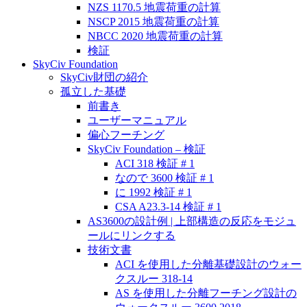
NZS 1170.5 地震荷重の計算
NSCP 2015 地震荷重の計算
NBCC 2020 地震荷重の計算
検証
SkyCiv Foundation
SkyCiv財団の紹介
孤立した基礎
前書き
ユーザーマニュアル
偏心フーチング
SkyCiv Foundation – 検証
ACI 318 検証 # 1
なので 3600 検証 # 1
に 1992 検証 # 1
CSA A23.3-14 検証 # 1
AS3600の設計例 | 上部構造の反応をモジュ
ールにリンクする
技術文書
ACI を使用した分離基礎設計のウォー
クスルー 318-14
AS を使用した分離フーチング設計の