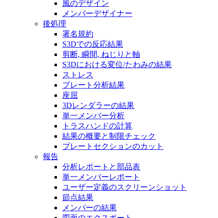
風のデザイン
メンバーデザイナー
後処理
署名規約
S3Dでの反応結果
剪断, 瞬間, ねじりと軸
S3Dにおける変位/たわみの結果
ストレス
プレート分析結果
座屈
3Dレンダラーの結果
単一メンバー分析
トラスハンドの計算
結果の概要と制限チェック
プレートセクションのカット
報告
分析レポートと部品表
単一メンバーレポート
ユーザー定義のスクリーンショット
節点結果
メンバーの結果
図面のエクスポート