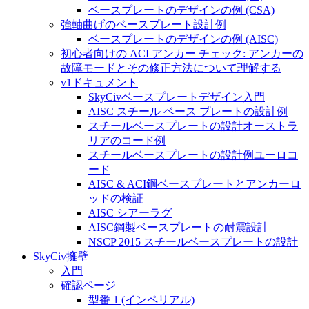
ベースプレートのデザインの例 (CSA)
強軸曲げのベースプレート設計例
ベースプレートのデザインの例 (AISC)
初心者向けの ACI アンカー チェック: アンカーの
故障モードとその修正方法について理解する
v1ドキュメント
SkyCivベースプレートデザイン入門
AISC スチール ベース プレートの設計例
スチールベースプレートの設計オーストラ
リアのコード例
スチールベースプレートの設計例ユーロコ
ード
AISC & ACI鋼ベースプレートとアンカーロ
ッドの検証
AISC シアーラグ
AISC鋼製ベースプレートの耐震設計
NSCP 2015 スチールベースプレートの設計
SkyCiv擁壁
入門
確認ページ
型番 1 (インペリアル)