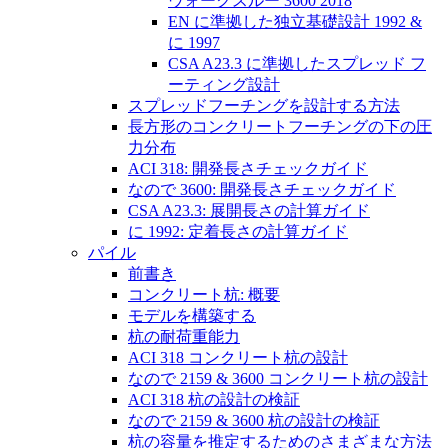
ウォークスルー 3600 2018
EN に準拠した独立基礎設計 1992 &
に 1997
CSA A23.3 に準拠したスプレッド フ
ーティング設計
スプレッドフーチングを設計する方法
長方形のコンクリートフーチングの下の圧
力分布
ACI 318: 開発長さチェックガイド
なので 3600: 開発長さチェックガイド
CSA A23.3: 展開長さの計算ガイド
に 1992: 定着長さの計算ガイド
パイル
前書き
コンクリート杭: 概要
モデルを構築する
杭の耐荷重能力
ACI 318 コンクリート杭の設計
なので 2159 & 3600 コンクリート杭の設計
ACI 318 杭の設計の検証
なので 2159 & 3600 杭の設計の検証
杭の容量を推定するためのさまざまな方法