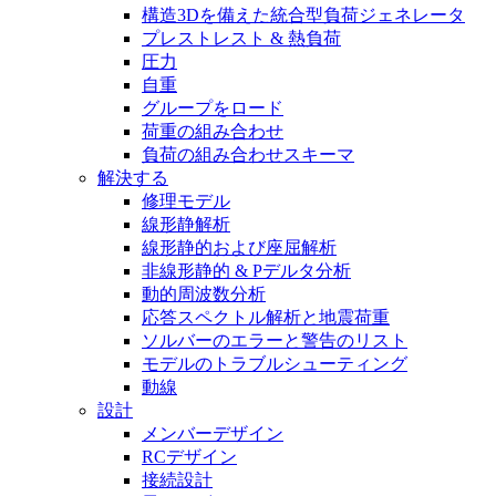
構造3Dを備えた統合型負荷ジェネレータ
プレストレスト & 熱負荷
圧力
自重
グループをロード
荷重の組み合わせ
負荷の組み合わせスキーマ
解決する
修理モデル
線形静解析
線形静的および座屈解析
非線形静的 & Pデルタ分析
動的周波数分析
応答スペクトル解析と地震荷重
ソルバーのエラーと警告のリスト
モデルのトラブルシューティング
動線
設計
メンバーデザイン
RCデザイン
接続設計