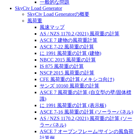
一般的な問題
SkyCiv Load Generator
SkyCiv Load Generatorの概要
風荷重
風速マップ
AS / NZS 1170.2 (2021) 風荷重の計算
ASCE 7 建物の風荷重計算
ASCE 7-22 風荷重の計算
に 1991 風荷重の計算 (建物)
NBCC 2015 風荷重の計算
IS 875 風荷重の計算
NSCP 2015 風荷重の計算
CFE 風荷重の計算 (メキシコ向け)
サンズ 10160 風荷重の計算
ASCE 7 風荷重の計算 (自立型の壁/固体標
識)
に 1991 風荷重の計算 (表示板)
ASCE 7-16 風荷重の計算 (ソーラーパネル)
AS / NZS 1170.2 (2021) 風荷重の計算 (ソー
ラーパネル)
ASCE 7 オープンフレーム/サインの風負荷
計算例