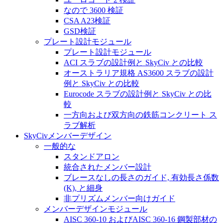
なので 3600 検証
CSA A23検証
GSD検証
プレート設計モジュール
プレート設計モジュール
ACI スラブの設計例と SkyCiv との比較
オーストラリア規格 AS3600 スラブの設計
例と SkyCiv との比較
Eurocode スラブの設計例と SkyCiv との比
較
一方向および双方向の鉄筋コンクリート ス
ラブ解析
SkyCivメンバーデザイン
一般的な
スタンドアロン
統合されたメンバー設計
ブレースなしの長さのガイド, 有効長さ係数
(K), と細身
非プリズムメンバー向けガイド
メンバーデザインモジュール
AISC 360-10 およびAISC 360-16 鋼製部材の