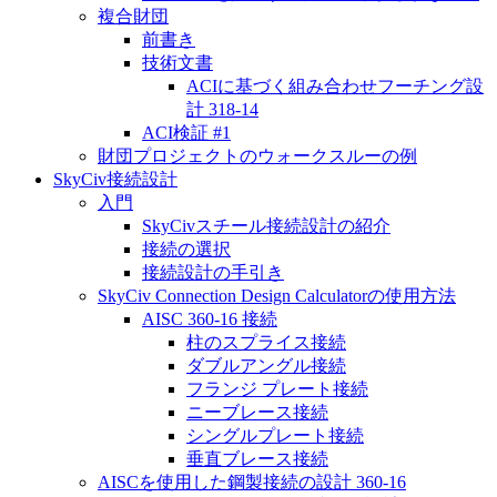
複合財団
前書き
技術文書
ACIに基づく組み合わせフーチング設
計 318-14
ACI検証 #1
財団プロジェクトのウォークスルーの例
SkyCiv接続設計
入門
SkyCivスチール接続設計の紹介
接続の選択
接続設計の手引き
SkyCiv Connection Design Calculatorの使用方法
AISC 360-16 接続
柱のスプライス接続
ダブルアングル接続
フランジ プレート接続
ニーブレース接続
シングルプレート接続
垂直ブレース接続
AISCを使用した鋼製接続の設計 360-16