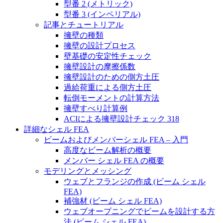
型番 2 (メトリック)
型番 3 (インペリアル)
記事とチュートリアル
擁壁の種類
擁壁の設計プロセス
壁基礎の安定性チェック
擁壁設計の摩擦係数
擁壁設計のための側方土圧
過給荷重による側方土圧
転倒モーメントの計算方法
擁壁すべり計算例
ACIによる擁壁設計チェック 318
詳細なシェル FEA
ビームおよびメンバーシェル FEA – 入門
高度なビーム解析の概要
メンバー シェル FEA の概要
モデリングとメッシング
ウェブとフランジの作成 (ビーム シェル
FEA)
補強材 (ビーム シェル FEA)
ウェブオープニングでビームを設計する方
法 (ビーム シェル FEA)