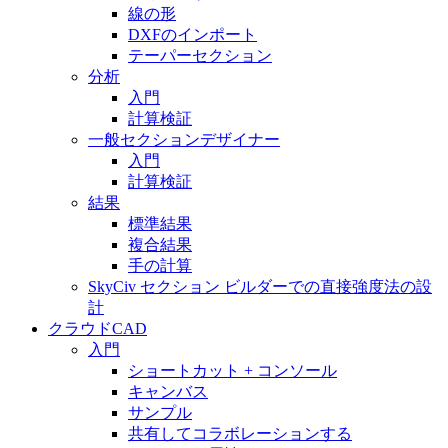
線の形
DXFのインポート
テーパーセクション
分析
入門
計算検証
一般セクションデザイナー
入門
計算検証
結果
標準結果
複合結果
手の計算
SkyCiv セクション ビルダーでの直接強度法の設
計
クラウドCAD
入門
ショートカット + コンソール
キャンバス
サンプル
共有してコラボレーションする