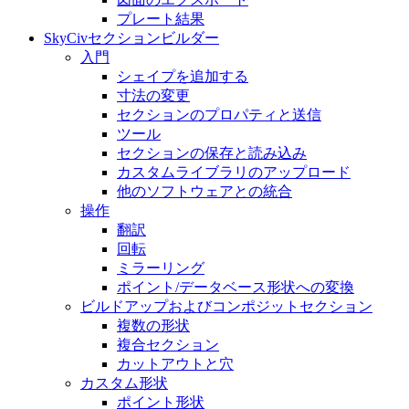
プレート結果
SkyCivセクションビルダー
入門
シェイプを追加する
寸法の変​​更
セクションのプロパティと送信
ツール
セクションの保存と読み込み
カスタムライブラリのアップロード
他のソフトウェアとの統合
操作
翻訳
回転
ミラーリング
ポイント/データベース形状への変換
ビルドアップおよびコンポジットセクション
複数の形状
複合セクション
カットアウトと穴
カスタム形状
ポイント形状