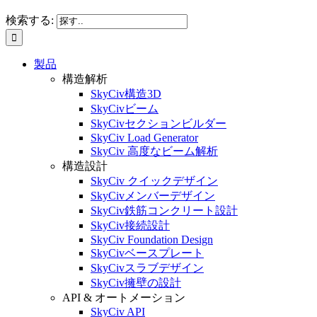
検索する:
製品
構造解析
SkyCiv構造3D
SkyCivビーム
SkyCivセクションビルダー
SkyCiv Load Generator
SkyCiv 高度なビーム解析
構造設計
SkyCiv クイックデザイン
SkyCivメンバーデザイン
SkyCiv鉄筋コンクリート設計
SkyCiv接続設計
SkyCiv Foundation Design
SkyCivベースプレート
SkyCivスラブデザイン
SkyCiv擁壁の設計
API & オートメーション
SkyCiv API