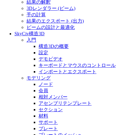
結果の解釈
3Dレンダラー (ビーム)
手の計算
結果のエクスポート (出力)
ビームの設計と最適化
SkyCiv構造3D
入門
構造3Dの概要
設定
デモビデオ
キーボードとマウスのコントロール
インポートとエクスポート
モデリング
ノード
会員
相対メンバー
アセンブリテンプレート
セクション
材料
サポート
プレート
プレートのメッシュ