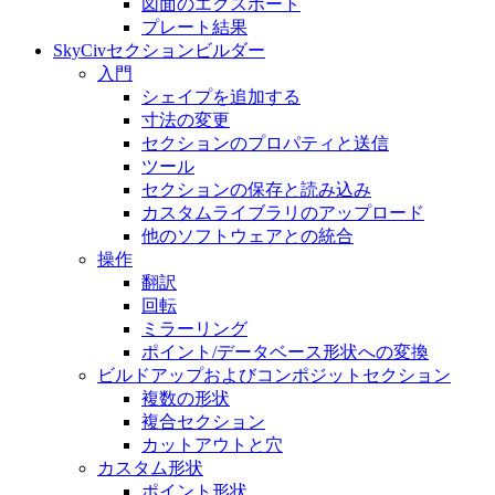
図面のエクスポート
プレート結果
SkyCivセクションビルダー
入門
シェイプを追加する
寸法の変​​更
セクションのプロパティと送信
ツール
セクションの保存と読み込み
カスタムライブラリのアップロード
他のソフトウェアとの統合
操作
翻訳
回転
ミラーリング
ポイント/データベース形状への変換
ビルドアップおよびコンポジットセクション
複数の形状
複合セクション
カットアウトと穴
カスタム形状
ポイント形状