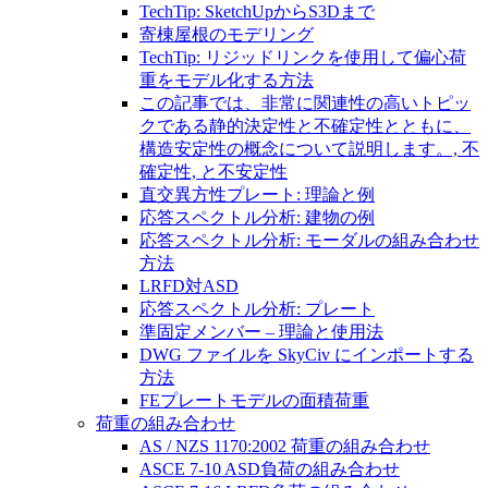
TechTip: SketchUpからS3Dまで
寄棟屋根のモデリング
TechTip: リジッドリンクを使用して偏心荷
重をモデル化する方法
この記事では、非常に関連性の高いトピッ
クである静的決定性と不確定性とともに、
構造安定性の概念について説明します。, 不
確定性, と不安定性
直交異方性プレート: 理論と例
応答スペクトル分析: 建物の例
応答スペクトル分析: モーダルの組み合わせ
方法
LRFD対ASD
応答スペクトル分析: プレート
準固定メンバー – 理論と使用法
DWG ファイルを SkyCiv にインポートする
方法
FEプレートモデルの面積荷重
荷重の組み合わせ
AS / NZS 1170:2002 荷重の組み合わせ
ASCE 7-10 ASD負荷の組み合わせ