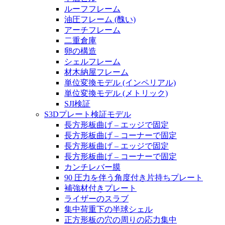
ルーフフレーム
油圧フレーム (醜い)
アーチフレーム
二重倉庫
卵の構造
シェルフレーム
材木納屋フレーム
単位変換モデル (インペリアル)
単位変換モデル (メトリック)
SJI検証
S3Dプレート検証モデル
長方形板曲げ – エッジで固定
長方形板曲げ – コーナーで固定
長方形板曲げ – エッジで固定
長方形板曲げ – コーナーで固定
カンチレバー膜
90 圧力を伴う角度付き片持ちプレート
補強材付きプレート
ライザーのスラブ
集中荷重下の半球シェル
正方形板の穴の周りの応力集中