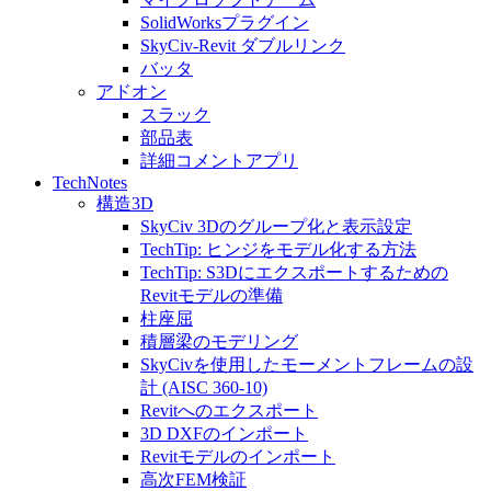
SolidWorksプラグイン
SkyCiv-Revit ダブルリンク
バッタ
アドオン
スラック
部品表
詳細コメントアプリ
TechNotes
構造3D
SkyCiv 3Dのグループ化と表示設定
TechTip: ヒンジをモデル化する方法
TechTip: S3Dにエクスポートするための
Revitモデルの準備
柱座屈
積層梁のモデリング
SkyCivを使用したモーメントフレームの設
計 (AISC 360-10)
Revitへのエクスポート
3D DXFのインポート
Revitモデルのインポート
高次FEM検証