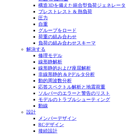
構造3Dを備えた統合型負荷ジェネレータ
プレストレスト & 熱負荷
圧力
自重
グループをロード
荷重の組み合わせ
負荷の組み合わせスキーマ
解決する
修理モデル
線形静解析
線形静的および座屈解析
非線形静的 & Pデルタ分析
動的周波数分析
応答スペクトル解析と地震荷重
ソルバーのエラーと警告のリスト
モデルのトラブルシューティング
動線
設計
メンバーデザイン
RCデザイン
接続設計