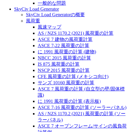
一般的な問題
SkyCiv Load Generator
SkyCiv Load Generatorの概要
風荷重
風速マップ
AS / NZS 1170.2 (2021) 風荷重の計算
ASCE 7 建物の風荷重計算
ASCE 7-22 風荷重の計算
に 1991 風荷重の計算 (建物)
NBCC 2015 風荷重の計算
IS 875 風荷重の計算
NSCP 2015 風荷重の計算
CFE 風荷重の計算 (メキシコ向け)
サンズ 10160 風荷重の計算
ASCE 7 風荷重の計算 (自立型の壁/固体標
識)
に 1991 風荷重の計算 (表示板)
ASCE 7-16 風荷重の計算 (ソーラーパネル)
AS / NZS 1170.2 (2021) 風荷重の計算 (ソー
ラーパネル)
ASCE 7 オープンフレーム/サインの風負荷