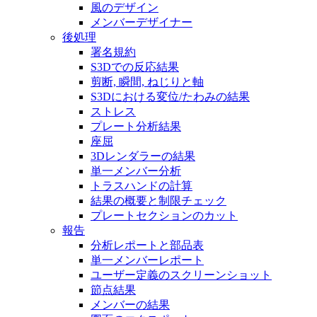
風のデザイン
メンバーデザイナー
後処理
署名規約
S3Dでの反応結果
剪断, 瞬間, ねじりと軸
S3Dにおける変位/たわみの結果
ストレス
プレート分析結果
座屈
3Dレンダラーの結果
単一メンバー分析
トラスハンドの計算
結果の概要と制限チェック
プレートセクションのカット
報告
分析レポートと部品表
単一メンバーレポート
ユーザー定義のスクリーンショット
節点結果
メンバーの結果