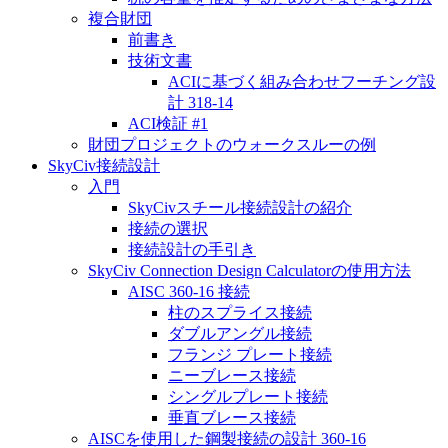
複合財団
前書き
技術文書
ACIに基づく組み合わせフーチング設
計 318-14
ACI検証 #1
財団プロジェクトのウォークスルーの例
SkyCiv接続設計
入門
SkyCivスチール接続設計の紹介
接続の選択
接続設計の手引き
SkyCiv Connection Design Calculatorの使用方法
AISC 360-16 接続
柱のスプライス接続
ダブルアングル接続
フランジ プレート接続
ニーブレース接続
シングルプレート接続
垂直ブレース接続
AISCを使用した鋼製接続の設計 360-16