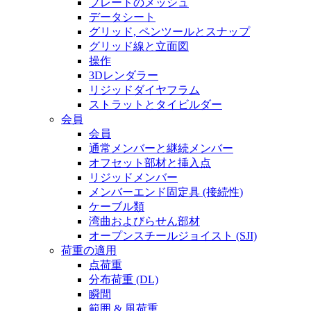
プレートのメッシュ
データシート
グリッド, ペンツールとスナップ
グリッド線と立面図
操作
3Dレンダラー
リジッドダイヤフラム
ストラットとタイビルダー
会員
会員
通常メンバーと継続メンバー
オフセット部材と挿入点
リジッドメンバー
メンバーエンド固定具 (接続性)
ケーブル類
湾曲およびらせん部材
オープンスチールジョイスト (SJI)
荷重の適用
点荷重
分布荷重 (DL)
瞬間
範囲 & 風荷重