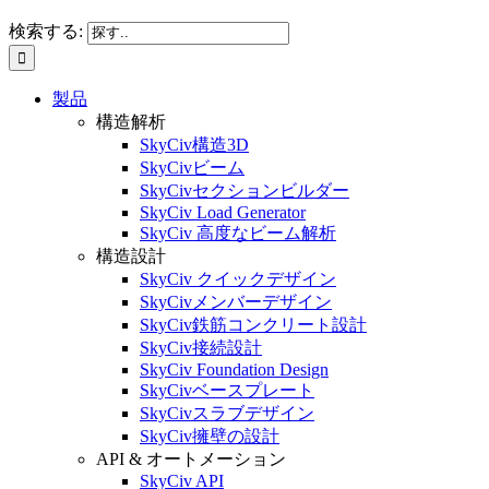
検索する:
製品
構造解析
SkyCiv構造3D
SkyCivビーム
SkyCivセクションビルダー
SkyCiv Load Generator
SkyCiv 高度なビーム解析
構造設計
SkyCiv クイックデザイン
SkyCivメンバーデザイン
SkyCiv鉄筋コンクリート設計
SkyCiv接続設計
SkyCiv Foundation Design
SkyCivベースプレート
SkyCivスラブデザイン
SkyCiv擁壁の設計
API & オートメーション
SkyCiv API