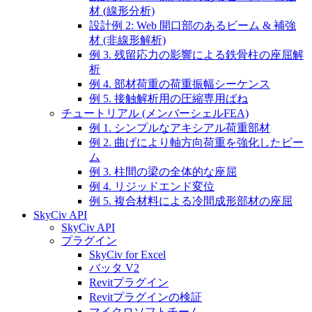
材 (線形分析)
設計例 2: Web 開口部のあるビーム & 補強
材 (非線形解析)
例 3. 残留応力の影響による鉄骨柱の座屈解
析
例 4. 部材荷重の荷重振幅シーケンス
例 5. 接触解析用の圧縮専用ばね
チュートリアル (メンバーシェルFEA)
例 1. シンプルなアキシアル荷重部材
例 2. 曲げにより軸方向荷重を強化したビー
ム
例 3. 柱間の梁の全体的な座屈
例 4. リジッドエンド変位
例 5. 複合材料による冷間成形部材の座屈
SkyCiv API
SkyCiv API
プラグイン
SkyCiv for Excel
バッタ V2
Revitプラグイン
Revitプラグインの検証
マイクロソフトチーム