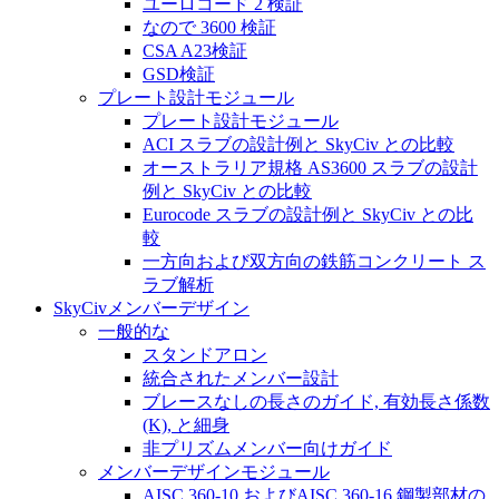
ユーロコード 2 検証
なので 3600 検証
CSA A23検証
GSD検証
プレート設計モジュール
プレート設計モジュール
ACI スラブの設計例と SkyCiv との比較
オーストラリア規格 AS3600 スラブの設計
例と SkyCiv との比較
Eurocode スラブの設計例と SkyCiv との比
較
一方向および双方向の鉄筋コンクリート ス
ラブ解析
SkyCivメンバーデザイン
一般的な
スタンドアロン
統合されたメンバー設計
ブレースなしの長さのガイド, 有効長さ係数
(K), と細身
非プリズムメンバー向けガイド
メンバーデザインモジュール
AISC 360-10 およびAISC 360-16 鋼製部材の