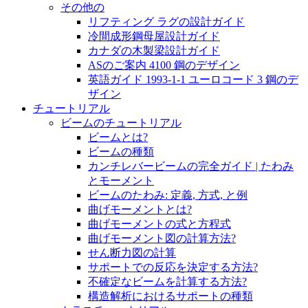
その他の
リフティング ラグの設計ガイド
冷間成形鋼母屋設計ガイド
カナダの木製梁設計ガイド
ASのご案内 4100 鋼のデザイン
英語ガイド 1993-1-1 ユーロコード 3 鋼のデ
ザイン
チュートリアル
ビームのチュートリアル
ビームとは?
ビームの種類
カンチレバービームの完全ガイド | たわみ
とモーメント
ビームのたわみ: 定義, 方式, と例
曲げモーメントとは?
曲げモーメントの式と方程式
曲げモーメント図の計算方法?
せん断力図の計算
サポートでの反応を決定する方法?
不確定なビームを計算する方法?
構造解析におけるサポートの種類