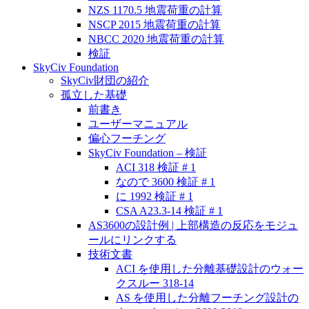
NZS 1170.5 地震荷重の計算
NSCP 2015 地震荷重の計算
NBCC 2020 地震荷重の計算
検証
SkyCiv Foundation
SkyCiv財団の紹介
孤立した基礎
前書き
ユーザーマニュアル
偏心フーチング
SkyCiv Foundation – 検証
ACI 318 検証 # 1
なので 3600 検証 # 1
に 1992 検証 # 1
CSA A23.3-14 検証 # 1
AS3600の設計例 | 上部構造の反応をモジュ
ールにリンクする
技術文書
ACI を使用した分離基礎設計のウォー
クスルー 318-14
AS を使用した分離フーチング設計の