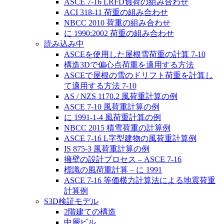
ASCE 7-16 LRFD負荷の組み合わせ
ACI 318-11 荷重の組み合わせ
NBCC 2010 荷重の組み合わせ
に 1990:2002 荷重の組み合わせ
読み込み中
ASCEを使用した屋根雪荷重の計算 7-10
構造3Dで偏心点荷重を適用する方法
ASCEで屋根の雪のドリフト荷重を計算し
て適用する方法 7-10
AS / NZS 1170.2 風荷重計算の例
ASCE 7-10 風荷重計算の例
に 1991-1-4 風荷重計算の例
NBCC 2015 積雪荷重の計算例
ASCE 7-16 L字型建物の風荷重計算例
IS 875-3 風荷重計算の例
擁壁の設計プロセス – ASCE 7-16
標識の風荷重計算 – に 1991
ASCE 7-16 等価横力計算法による地震荷重
計算例
S3D検証モデル
2階建ての構造
中層ビル