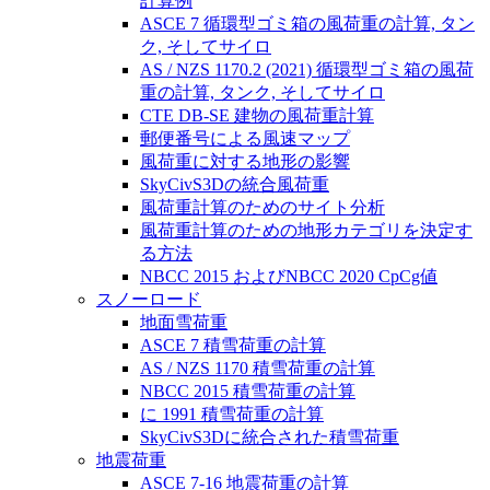
計算例
ASCE 7 循環型ゴミ箱の風荷重の計算, タン
ク, そしてサイロ
AS / NZS 1170.2 (2021) 循環型ゴミ箱の風荷
重の計算, タンク, そしてサイロ
CTE DB-SE 建物の風荷重計算
郵便番号による風速マップ
風荷重に対する地形の影響
SkyCivS3Dの統合風荷重
風荷重計算のためのサイト分析
風荷重計算のための地形カテゴリを決定す
る方法
NBCC 2015 およびNBCC 2020 CpCg値
スノーロード
地面雪荷重
ASCE 7 積雪荷重の計算
AS / NZS 1170 積雪荷重の計算
NBCC 2015 積雪荷重の計算
に 1991 積雪荷重の計算
SkyCivS3Dに統合された積雪荷重
地震荷重
ASCE 7-16 地震荷重の計算