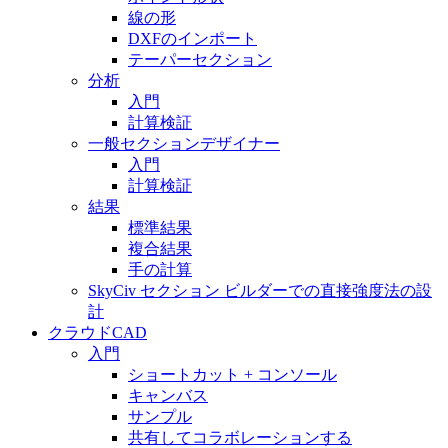
線の形
DXFのインポート
テーパーセクション
分析
入門
計算検証
一般セクションデザイナー
入門
計算検証
結果
標準結果
複合結果
手の計算
SkyCiv セクション ビルダーでの直接強度法の設
計
クラウドCAD
入門
ショートカット + コンソール
キャンバス
サンプル
共有してコラボレーションする