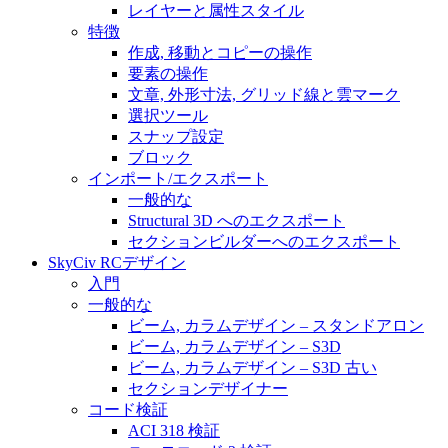
レイヤーと属性スタイル
特徴
作成, 移動とコピーの操作
要素の操作
文章, 外形寸法, グリッド線と雲マーク
選択ツール
スナップ設定
ブロック
インポート/エクスポート
一般的な
Structural 3D へのエクスポート
セクションビルダーへのエクスポート
SkyCiv RCデザイン
入門
一般的な
ビーム, カラムデザイン – スタンドアロン
ビーム, カラムデザイン – S3D
ビーム, カラムデザイン – S3D 古い
セクションデザイナー
コード検証
ACI 318 検証