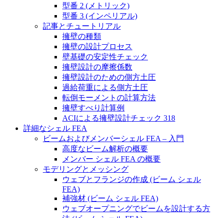
型番 2 (メトリック)
型番 3 (インペリアル)
記事とチュートリアル
擁壁の種類
擁壁の設計プロセス
壁基礎の安定性チェック
擁壁設計の摩擦係数
擁壁設計のための側方土圧
過給荷重による側方土圧
転倒モーメントの計算方法
擁壁すべり計算例
ACIによる擁壁設計チェック 318
詳細なシェル FEA
ビームおよびメンバーシェル FEA – 入門
高度なビーム解析の概要
メンバー シェル FEA の概要
モデリングとメッシング
ウェブとフランジの作成 (ビーム シェル
FEA)
補強材 (ビーム シェル FEA)
ウェブオープニングでビームを設計する方