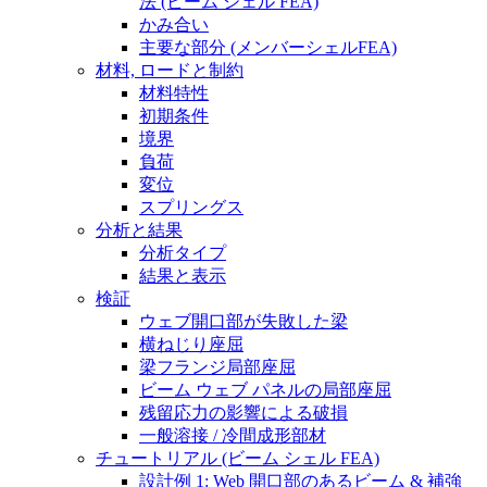
法 (ビーム シェル FEA)
かみ合い
主要な部分 (メンバーシェルFEA)
材料, ロードと制約
材料特性
初期条件
境界
負荷
変位
スプリングス
分析と結果
分析タイプ
結果と表示
検証
ウェブ開口部が失敗した梁
横ねじり座屈
梁フランジ局部座屈
ビーム ウェブ パネルの局部座屈
残留応力の影響による破損
一般溶接 / 冷間成形部材
チュートリアル (ビーム シェル FEA)
設計例 1: Web 開口部のあるビーム & 補強