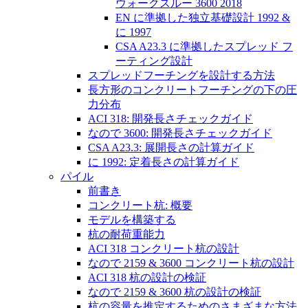
ウォークスルー 3600 2018
EN に準拠した独立基礎設計 1992 &
に 1997
CSA A23.3 に準拠したスプレッド フ
ーティング設計
スプレッドフーチングを設計する方法
長方形のコンクリートフーチングの下の圧
力分布
ACI 318: 開発長さチェックガイド
なので 3600: 開発長さチェックガイド
CSA A23.3: 展開長さの計算ガイド
に 1992: 定着長さの計算ガイド
パイル
前書き
コンクリート杭: 概要
モデルを構築する
杭の耐荷重能力
ACI 318 コンクリート杭の設計
なので 2159 & 3600 コンクリート杭の設計
ACI 318 杭の設計の検証
なので 2159 & 3600 杭の設計の検証
杭の容量を推定するためのさまざまな方法