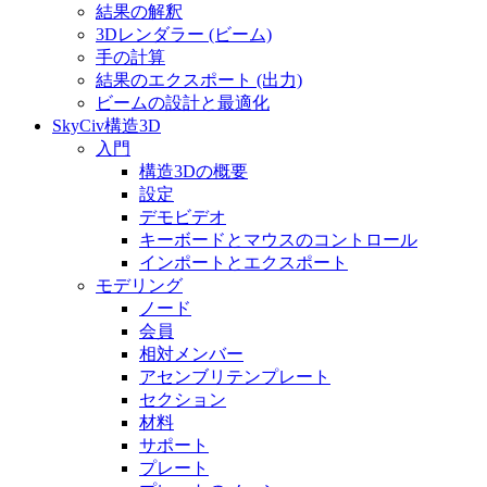
結果の解釈
3Dレンダラー (ビーム)
手の計算
結果のエクスポート (出力)
ビームの設計と最適化
SkyCiv構造3D
入門
構造3Dの概要
設定
デモビデオ
キーボードとマウスのコントロール
インポートとエクスポート
モデリング
ノード
会員
相対メンバー
アセンブリテンプレート
セクション
材料
サポート
プレート