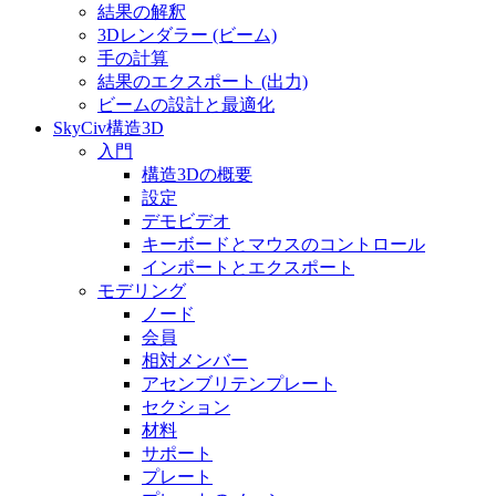
結果の解釈
3Dレンダラー (ビーム)
手の計算
結果のエクスポート (出力)
ビームの設計と最適化
SkyCiv構造3D
入門
構造3Dの概要
設定
デモビデオ
キーボードとマウスのコントロール
インポートとエクスポート
モデリング
ノード
会員
相対メンバー
アセンブリテンプレート
セクション
材料
サポート
プレート