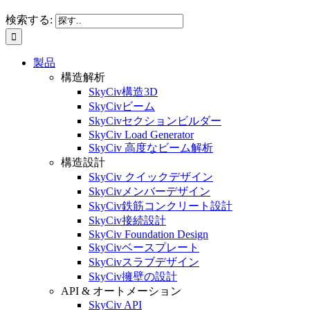
検索する:
製品
構造解析
SkyCiv構造3D
SkyCivビーム
SkyCivセクションビルダー
SkyCiv Load Generator
SkyCiv 高度なビーム解析
構造設計
SkyCiv クイックデザイン
SkyCivメンバーデザイン
SkyCiv鉄筋コンクリート設計
SkyCiv接続設計
SkyCiv Foundation Design
SkyCivベースプレート
SkyCivスラブデザイン
SkyCiv擁壁の設計
API & オートメーション
SkyCiv API