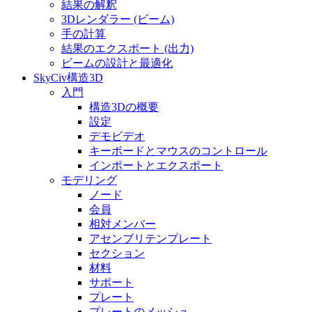
結果の解釈
3Dレンダラー (ビーム)
手の計算
結果のエクスポート (出力)
ビームの設計と最適化
SkyCiv構造3D
入門
構造3Dの概要
設定
デモビデオ
キーボードとマウスのコントロール
インポートとエクスポート
モデリング
ノード
会員
相対メンバー
アセンブリテンプレート
セクション
材料
サポート
プレート
プレートのメッシュ