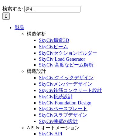
検索する:
製品
構造解析
SkyCiv構造3D
SkyCivビーム
SkyCivセクションビルダー
SkyCiv Load Generator
SkyCiv 高度なビーム解析
構造設計
SkyCiv クイックデザイン
SkyCivメンバーデザイン
SkyCiv鉄筋コンクリート設計
SkyCiv接続設計
SkyCiv Foundation Design
SkyCivベースプレート
SkyCivスラブデザイン
SkyCiv擁壁の設計
API & オートメーション
SkyCiv API