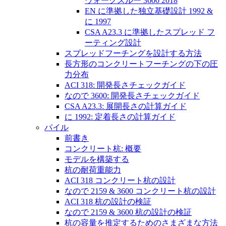
ウォークスルー 3600 2018
EN に準拠した独立基礎設計 1992 &
に 1997
CSA A23.3 に準拠したスプレッド フ
ーティング設計
スプレッドフーチングを設計する方法
長方形のコンクリートフーチングの下の圧
力分布
ACI 318: 開発長さチェックガイド
なので 3600: 開発長さチェックガイド
CSA A23.3: 展開長さの計算ガイド
に 1992: 定着長さの計算ガイド
パイル
前書き
コンクリート杭: 概要
モデルを構築する
杭の耐荷重能力
ACI 318 コンクリート杭の設計
なので 2159 & 3600 コンクリート杭の設計
ACI 318 杭の設計の検証
なので 2159 & 3600 杭の設計の検証
杭の容量を推定するためのさまざまな方法