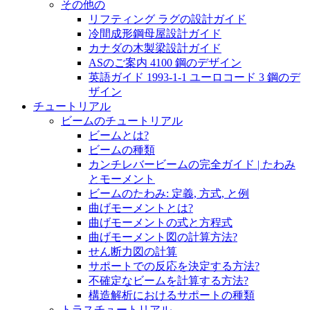
その他の
リフティング ラグの設計ガイド
冷間成形鋼母屋設計ガイド
カナダの木製梁設計ガイド
ASのご案内 4100 鋼のデザイン
英語ガイド 1993-1-1 ユーロコード 3 鋼のデ
ザイン
チュートリアル
ビームのチュートリアル
ビームとは?
ビームの種類
カンチレバービームの完全ガイド | たわみ
とモーメント
ビームのたわみ: 定義, 方式, と例
曲げモーメントとは?
曲げモーメントの式と方程式
曲げモーメント図の計算方法?
せん断力図の計算
サポートでの反応を決定する方法?
不確定なビームを計算する方法?
構造解析におけるサポートの種類
トラスチュートリアル