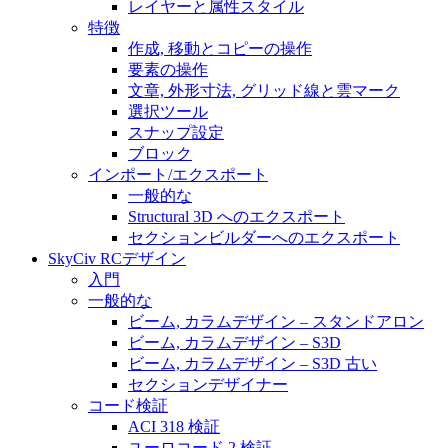
レイヤーと属性スタイル
特徴
作成, 移動とコピーの操作
要素の操作
文章, 外形寸法, グリッド線と雲マーク
選択ツール
スナップ設定
ブロック
インポート/エクスポート
一般的な
Structural 3D へのエクスポート
セクションビルダーへのエクスポート
SkyCiv RCデザイン
入門
一般的な
ビーム, カラムデザイン – スタンドアロン
ビーム, カラムデザイン – S3D
ビーム, カラムデザイン – S3D 古い
セクションデザイナー
コード検証
ACI 318 検証
ユーロコード 2 検証