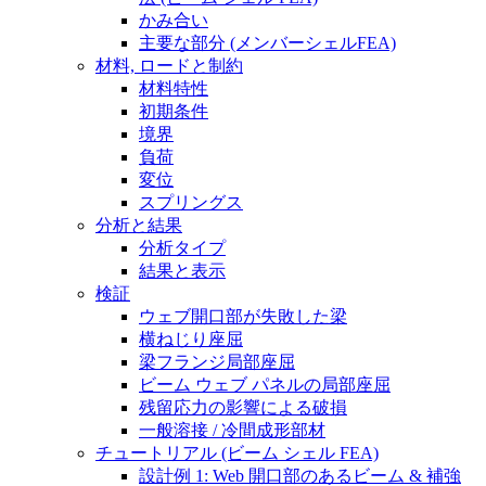
かみ合い
主要な部分 (メンバーシェルFEA)
材料, ロードと制約
材料特性
初期条件
境界
負荷
変位
スプリングス
分析と結果
分析タイプ
結果と表示
検証
ウェブ開口部が失敗した梁
横ねじり座屈
梁フランジ局部座屈
ビーム ウェブ パネルの局部座屈
残留応力の影響による破損
一般溶接 / 冷間成形部材
チュートリアル (ビーム シェル FEA)
設計例 1: Web 開口部のあるビーム & 補強