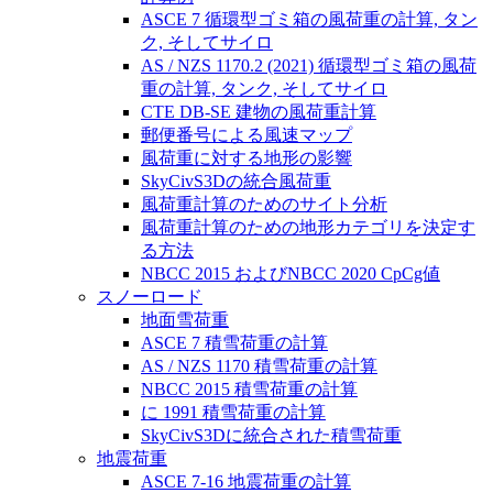
ASCE 7 循環型ゴミ箱の風荷重の計算, タン
ク, そしてサイロ
AS / NZS 1170.2 (2021) 循環型ゴミ箱の風荷
重の計算, タンク, そしてサイロ
CTE DB-SE 建物の風荷重計算
郵便番号による風速マップ
風荷重に対する地形の影響
SkyCivS3Dの統合風荷重
風荷重計算のためのサイト分析
風荷重計算のための地形カテゴリを決定す
る方法
NBCC 2015 およびNBCC 2020 CpCg値
スノーロード
地面雪荷重
ASCE 7 積雪荷重の計算
AS / NZS 1170 積雪荷重の計算
NBCC 2015 積雪荷重の計算
に 1991 積雪荷重の計算
SkyCivS3Dに統合された積雪荷重
地震荷重
ASCE 7-16 地震荷重の計算