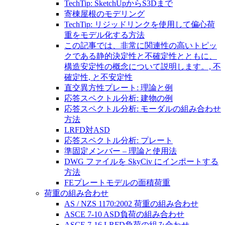
TechTip: SketchUpからS3Dまで
寄棟屋根のモデリング
TechTip: リジッドリンクを使用して偏心荷
重をモデル化する方法
この記事では、非常に関連性の高いトピッ
クである静的決定性と不確定性とともに、
構造安定性の概念について説明します。, 不
確定性, と不安定性
直交異方性プレート: 理論と例
応答スペクトル分析: 建物の例
応答スペクトル分析: モーダルの組み合わせ
方法
LRFD対ASD
応答スペクトル分析: プレート
準固定メンバー – 理論と使用法
DWG ファイルを SkyCiv にインポートする
方法
FEプレートモデルの面積荷重
荷重の組み合わせ
AS / NZS 1170:2002 荷重の組み合わせ
ASCE 7-10 ASD負荷の組み合わせ
ASCE 7-16 LRFD負荷の組み合わせ