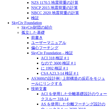
NZS 1170.5 地震荷重の計算
NSCP 2015 地震荷重の計算
NBCC 2020 地震荷重の計算
検証
SkyCiv Foundation
SkyCiv財団の紹介
孤立した基礎
前書き
ユーザーマニュアル
偏心フーチング
SkyCiv Foundation – 検証
ACI 318 検証 # 1
なので 3600 検証 # 1
に 1992 検証 # 1
CSA A23.3-14 検証 # 1
AS3600の設計例 | 上部構造の反応をモジュ
ールにリンクする
技術文書
ACI を使用した分離基礎設計のウォー
クスルー 318-14
AS を使用した分離フーチング設計の