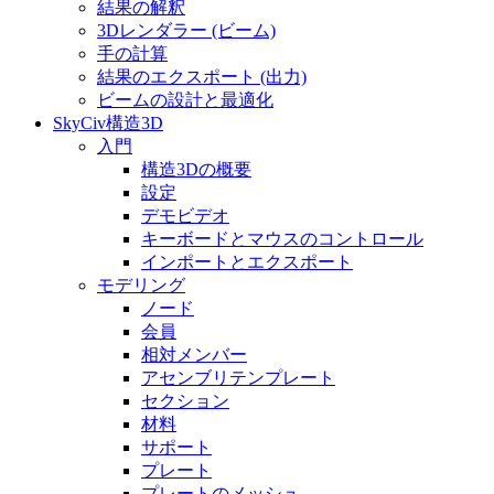
結果の解釈
3Dレンダラー (ビーム)
手の計算
結果のエクスポート (出力)
ビームの設計と最適化
SkyCiv構造3D
入門
構造3Dの概要
設定
デモビデオ
キーボードとマウスのコントロール
インポートとエクスポート
モデリング
ノード
会員
相対メンバー
アセンブリテンプレート
セクション
材料
サポート
プレート
プレートのメッシュ