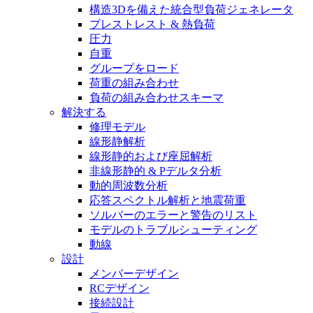
構造3Dを備えた統合型負荷ジェネレータ
プレストレスト & 熱負荷
圧力
自重
グループをロード
荷重の組み合わせ
負荷の組み合わせスキーマ
解決する
修理モデル
線形静解析
線形静的および座屈解析
非線形静的 & Pデルタ分析
動的周波数分析
応答スペクトル解析と地震荷重
ソルバーのエラーと警告のリスト
モデルのトラブルシューティング
動線
設計
メンバーデザイン
RCデザイン
接続設計