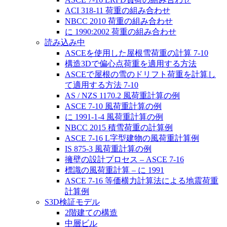
ACI 318-11 荷重の組み合わせ
NBCC 2010 荷重の組み合わせ
に 1990:2002 荷重の組み合わせ
読み込み中
ASCEを使用した屋根雪荷重の計算 7-10
構造3Dで偏心点荷重を適用する方法
ASCEで屋根の雪のドリフト荷重を計算し
て適用する方法 7-10
AS / NZS 1170.2 風荷重計算の例
ASCE 7-10 風荷重計算の例
に 1991-1-4 風荷重計算の例
NBCC 2015 積雪荷重の計算例
ASCE 7-16 L字型建物の風荷重計算例
IS 875-3 風荷重計算の例
擁壁の設計プロセス – ASCE 7-16
標識の風荷重計算 – に 1991
ASCE 7-16 等価横力計算法による地震荷重
計算例
S3D検証モデル
2階建ての構造
中層ビル