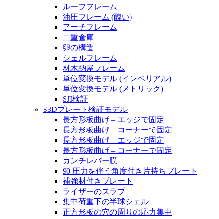
ルーフフレーム
油圧フレーム (醜い)
アーチフレーム
二重倉庫
卵の構造
シェルフレーム
材木納屋フレーム
単位変換モデル (インペリアル)
単位変換モデル (メトリック)
SJI検証
S3Dプレート検証モデル
長方形板曲げ – エッジで固定
長方形板曲げ – コーナーで固定
長方形板曲げ – エッジで固定
長方形板曲げ – コーナーで固定
カンチレバー膜
90 圧力を伴う角度付き片持ちプレート
補強材付きプレート
ライザーのスラブ
集中荷重下の半球シェル
正方形板の穴の周りの応力集中