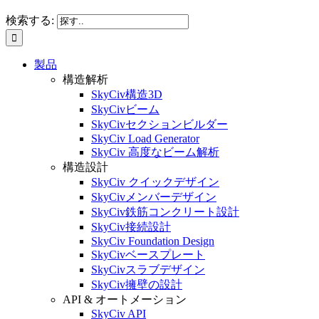
検索する:
製品
構造解析
SkyCiv構造3D
SkyCivビーム
SkyCivセクションビルダー
SkyCiv Load Generator
SkyCiv 高度なビーム解析
構造設計
SkyCiv クイックデザイン
SkyCivメンバーデザイン
SkyCiv鉄筋コンクリート設計
SkyCiv接続設計
SkyCiv Foundation Design
SkyCivベースプレート
SkyCivスラブデザイン
SkyCiv擁壁の設計
API & オートメーション
SkyCiv API