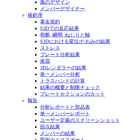
風のデザイン
メンバーデザイナー
後処理
署名規約
S3Dでの反応結果
剪断, 瞬間, ねじりと軸
S3Dにおける変位/たわみの結果
ストレス
プレート分析結果
座屈
3Dレンダラーの結果
単一メンバー分析
トラスハンドの計算
結果の概要と制限チェック
プレートセクションのカット
報告
分析レポートと部品表
単一メンバーレポート
ユーザー定義のスクリーンショット
節点結果
メンバーの結果
図面のエクスポート