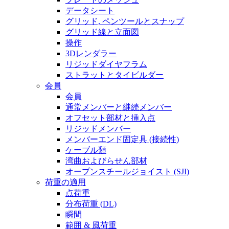
データシート
グリッド, ペンツールとスナップ
グリッド線と立面図
操作
3Dレンダラー
リジッドダイヤフラム
ストラットとタイビルダー
会員
会員
通常メンバーと継続メンバー
オフセット部材と挿入点
リジッドメンバー
メンバーエンド固定具 (接続性)
ケーブル類
湾曲およびらせん部材
オープンスチールジョイスト (SJI)
荷重の適用
点荷重
分布荷重 (DL)
瞬間
範囲 & 風荷重