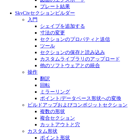
プレート結果
SkyCivセクションビルダー
入門
シェイプを追加する
寸法の変​​更
セクションのプロパティと送信
ツール
セクションの保存と読み込み
カスタムライブラリのアップロード
他のソフトウェアとの統合
操作
翻訳
回転
ミラーリング
ポイント/データベース形状への変換
ビルドアップおよびコンポジットセクション
複数の形状
複合セクション
カットアウトと穴
カスタム形状
ポイント形状