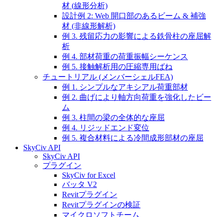
材 (線形分析)
設計例 2: Web 開口部のあるビーム & 補強
材 (非線形解析)
例 3. 残留応力の影響による鉄骨柱の座屈解
析
例 4. 部材荷重の荷重振幅シーケンス
例 5. 接触解析用の圧縮専用ばね
チュートリアル (メンバーシェルFEA)
例 1. シンプルなアキシアル荷重部材
例 2. 曲げにより軸方向荷重を強化したビー
ム
例 3. 柱間の梁の全体的な座屈
例 4. リジッドエンド変位
例 5. 複合材料による冷間成形部材の座屈
SkyCiv API
SkyCiv API
プラグイン
SkyCiv for Excel
バッタ V2
Revitプラグイン
Revitプラグインの検証
マイクロソフトチーム