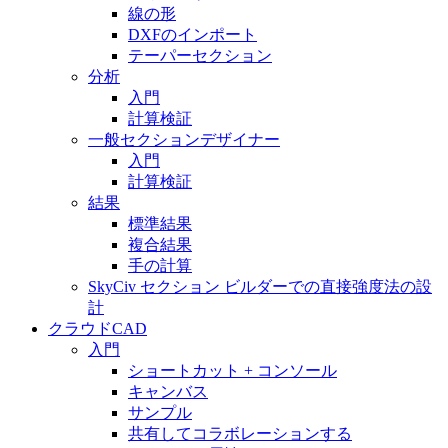
線の形
DXFのインポート
テーパーセクション
分析
入門
計算検証
一般セクションデザイナー
入門
計算検証
結果
標準結果
複合結果
手の計算
SkyCiv セクション ビルダーでの直接強度法の設
計
クラウドCAD
入門
ショートカット + コンソール
キャンバス
サンプル
共有してコラボレーションする