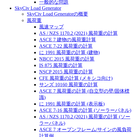
一般的な問題
SkyCiv Load Generator
SkyCiv Load Generatorの概要
風荷重
風速マップ
AS / NZS 1170.2 (2021) 風荷重の計算
ASCE 7 建物の風荷重計算
ASCE 7-22 風荷重の計算
に 1991 風荷重の計算 (建物)
NBCC 2015 風荷重の計算
IS 875 風荷重の計算
NSCP 2015 風荷重の計算
CFE 風荷重の計算 (メキシコ向け)
サンズ 10160 風荷重の計算
ASCE 7 風荷重の計算 (自立型の壁/固体標
識)
に 1991 風荷重の計算 (表示板)
ASCE 7-16 風荷重の計算 (ソーラーパネル)
AS / NZS 1170.2 (2021) 風荷重の計算 (ソー
ラーパネル)
ASCE 7 オープンフレーム/サインの風負荷
計算例