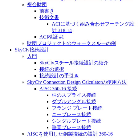
複合財団
前書き
技術文書
ACIに基づく組み合わせフーチング設
計 318-14
ACI検証 #1
財団プロジェクトのウォークスルーの例
SkyCiv接続設計
入門
SkyCivスチール接続設計の紹介
接続の選択
接続設計の手引き
SkyCiv Connection Design Calculatorの使用方法
AISC 360-16 接続
柱のスプライス接続
ダブルアングル接続
フランジ プレート接続
ニーブレース接続
シングルプレート接続
垂直ブレース接続
AISCを使用した鋼製接続の設計 360-16