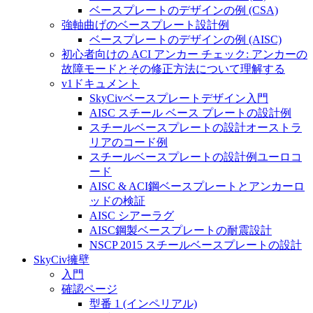
ベースプレートのデザインの例 (CSA)
強軸曲げのベースプレート設計例
ベースプレートのデザインの例 (AISC)
初心者向けの ACI アンカー チェック: アンカーの
故障モードとその修正方法について理解する
v1ドキュメント
SkyCivベースプレートデザイン入門
AISC スチール ベース プレートの設計例
スチールベースプレートの設計オーストラ
リアのコード例
スチールベースプレートの設計例ユーロコ
ード
AISC & ACI鋼ベースプレートとアンカーロ
ッドの検証
AISC シアーラグ
AISC鋼製ベースプレートの耐震設計
NSCP 2015 スチールベースプレートの設計
SkyCiv擁壁
入門
確認ページ
型番 1 (インペリアル)