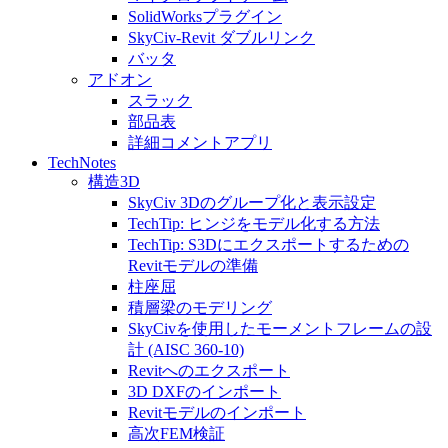
SolidWorksプラグイン
SkyCiv-Revit ダブルリンク
バッタ
アドオン
スラック
部品表
詳細コメントアプリ
TechNotes
構造3D
SkyCiv 3Dのグループ化と表示設定
TechTip: ヒンジをモデル化する方法
TechTip: S3Dにエクスポートするための
Revitモデルの準備
柱座屈
積層梁のモデリング
SkyCivを使用したモーメントフレームの設
計 (AISC 360-10)
Revitへのエクスポート
3D DXFのインポート
Revitモデルのインポート
高次FEM検証