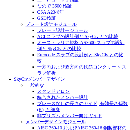
なので 3600 検証
CSA A23検証
GSD検証
プレート設計モジュール
プレート設計モジュール
ACI スラブの設計例と SkyCiv との比較
オーストラリア規格 AS3600 スラブの設計
例と SkyCiv との比較
Eurocode スラブの設計例と SkyCiv との比
較
一方向および双方向の鉄筋コンクリート ス
ラブ解析
SkyCivメンバーデザイン
一般的な
スタンドアロン
統合されたメンバー設計
ブレースなしの長さのガイド, 有効長さ係数
(K), と細身
非プリズムメンバー向けガイド
メンバーデザインモジュール
AISC 360-10 およびAISC 360-16 鋼製部材の