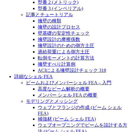
型番 2 (メトリック)
型番 3 (インペリアル)
記事とチュートリアル
擁壁の種類
擁壁の設計プロセス
壁基礎の安定性チェック
擁壁設計の摩擦係数
擁壁設計のための側方土圧
過給荷重による側方土圧
転倒モーメントの計算方法
擁壁すべり計算例
ACIによる擁壁設計チェック 318
詳細なシェル FEA
ビームおよびメンバーシェル FEA – 入門
高度なビーム解析の概要
メンバー シェル FEA の概要
モデリングとメッシング
ウェブとフランジの作成 (ビーム シェル
FEA)
補強材 (ビーム シェル FEA)
ウェブオープニングでビームを設計する方
法 (ビーム シェル FEA)