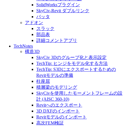
SolidWorksプラグイン
SkyCiv-Revit ダブルリンク
バッタ
アドオン
スラック
部品表
詳細コメントアプリ
TechNotes
構造3D
SkyCiv 3Dのグループ化と表示設定
TechTip: ヒンジをモデル化する方法
TechTip: S3Dにエクスポートするための
Revitモデルの準備
柱座屈
積層梁のモデリング
SkyCivを使用したモーメントフレームの設
計 (AISC 360-10)
Revitへのエクスポート
3D DXFのインポート
Revitモデルのインポート
高次FEM検証