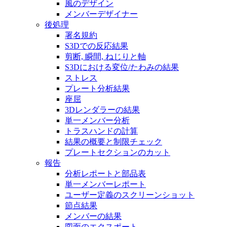
風のデザイン
メンバーデザイナー
後処理
署名規約
S3Dでの反応結果
剪断, 瞬間, ねじりと軸
S3Dにおける変位/たわみの結果
ストレス
プレート分析結果
座屈
3Dレンダラーの結果
単一メンバー分析
トラスハンドの計算
結果の概要と制限チェック
プレートセクションのカット
報告
分析レポートと部品表
単一メンバーレポート
ユーザー定義のスクリーンショット
節点結果
メンバーの結果
図面のエクスポート