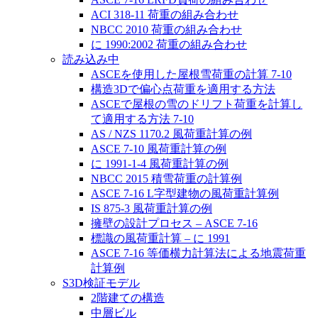
ACI 318-11 荷重の組み合わせ
NBCC 2010 荷重の組み合わせ
に 1990:2002 荷重の組み合わせ
読み込み中
ASCEを使用した屋根雪荷重の計算 7-10
構造3Dで偏心点荷重を適用する方法
ASCEで屋根の雪のドリフト荷重を計算し
て適用する方法 7-10
AS / NZS 1170.2 風荷重計算の例
ASCE 7-10 風荷重計算の例
に 1991-1-4 風荷重計算の例
NBCC 2015 積雪荷重の計算例
ASCE 7-16 L字型建物の風荷重計算例
IS 875-3 風荷重計算の例
擁壁の設計プロセス – ASCE 7-16
標識の風荷重計算 – に 1991
ASCE 7-16 等価横力計算法による地震荷重
計算例
S3D検証モデル
2階建ての構造
中層ビル