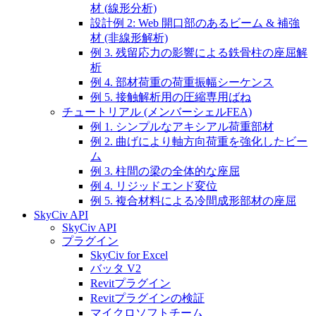
材 (線形分析)
設計例 2: Web 開口部のあるビーム & 補強
材 (非線形解析)
例 3. 残留応力の影響による鉄骨柱の座屈解
析
例 4. 部材荷重の荷重振幅シーケンス
例 5. 接触解析用の圧縮専用ばね
チュートリアル (メンバーシェルFEA)
例 1. シンプルなアキシアル荷重部材
例 2. 曲げにより軸方向荷重を強化したビー
ム
例 3. 柱間の梁の全体的な座屈
例 4. リジッドエンド変位
例 5. 複合材料による冷間成形部材の座屈
SkyCiv API
SkyCiv API
プラグイン
SkyCiv for Excel
バッタ V2
Revitプラグイン
Revitプラグインの検証
マイクロソフトチーム