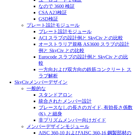
なので 3600 検証
CSA A23検証
GSD検証
プレート設計モジュール
プレート設計モジュール
ACI スラブの設計例と SkyCiv との比較
オーストラリア規格 AS3600 スラブの設計
例と SkyCiv との比較
Eurocode スラブの設計例と SkyCiv との比
較
一方向および双方向の鉄筋コンクリート ス
ラブ解析
SkyCivメンバーデザイン
一般的な
スタンドアロン
統合されたメンバー設計
ブレースなしの長さのガイド, 有効長さ係数
(K), と細身
非プリズムメンバー向けガイド
メンバーデザインモジュール
AISC 360-10 およびAISC 360-16 鋼製部材の