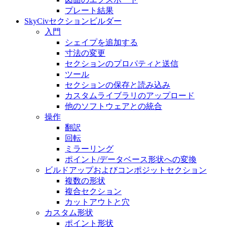
プレート結果
SkyCivセクションビルダー
入門
シェイプを追加する
寸法の変​​更
セクションのプロパティと送信
ツール
セクションの保存と読み込み
カスタムライブラリのアップロード
他のソフトウェアとの統合
操作
翻訳
回転
ミラーリング
ポイント/データベース形状への変換
ビルドアップおよびコンポジットセクション
複数の形状
複合セクション
カットアウトと穴
カスタム形状
ポイント形状