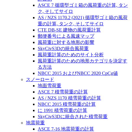
ASCE 7 循環型ゴミ箱の風荷重の計算, タン
ク, そしてサイロ
AS / NZS 1170.2 (2021) 循環型ゴミ箱の風荷
重の計算, タンク, そしてサイロ
CTE DB-SE 建物の風荷重計算
郵便番号による風速マップ
風荷重に対する地形の影響
SkyCivS3Dの統合風荷重
風荷重計算のためのサイト分析
風荷重計算のための地形カテゴリを決定す
る方法
NBCC 2015 およびNBCC 2020 CpCg値
スノーロード
地面雪荷重
ASCE 7 積雪荷重の計算
AS / NZS 1170 積雪荷重の計算
NBCC 2015 積雪荷重の計算
に 1991 積雪荷重の計算
SkyCivS3Dに統合された積雪荷重
地震荷重
ASCE 7-16 地震荷重の計算