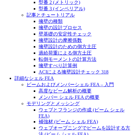
型番 2 (メトリック)
型番 3 (インペリアル)
記事とチュートリアル
擁壁の種類
擁壁の設計プロセス
壁基礎の安定性チェック
擁壁設計の摩擦係数
擁壁設計のための側方土圧
過給荷重による側方土圧
転倒モーメントの計算方法
擁壁すべり計算例
ACIによる擁壁設計チェック 318
詳細なシェル FEA
ビームおよびメンバーシェル FEA – 入門
高度なビーム解析の概要
メンバー シェル FEA の概要
モデリングとメッシング
ウェブとフランジの作成 (ビーム シェル
FEA)
補強材 (ビーム シェル FEA)
ウェブオープニングでビームを設計する方
法 (ビーム シェル FEA)