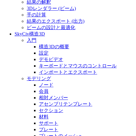
結果の解釈
3Dレンダラー (ビーム)
手の計算
結果のエクスポート (出力)
ビームの設計と最適化
SkyCiv構造3D
入門
構造3Dの概要
設定
デモビデオ
キーボードとマウスのコントロール
インポートとエクスポート
モデリング
ノード
会員
相対メンバー
アセンブリテンプレート
セクション
材料
サポート
プレート
プレートのメッシュ