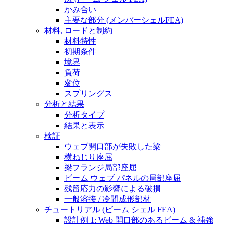
かみ合い
主要な部分 (メンバーシェルFEA)
材料, ロードと制約
材料特性
初期条件
境界
負荷
変位
スプリングス
分析と結果
分析タイプ
結果と表示
検証
ウェブ開口部が失敗した梁
横ねじり座屈
梁フランジ局部座屈
ビーム ウェブ パネルの局部座屈
残留応力の影響による破損
一般溶接 / 冷間成形部材
チュートリアル (ビーム シェル FEA)
設計例 1: Web 開口部のあるビーム & 補強