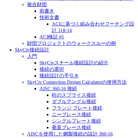
複合財団
前書き
技術文書
ACIに基づく組み合わせフーチング設
計 318-14
ACI検証 #1
財団プロジェクトのウォークスルーの例
SkyCiv接続設計
入門
SkyCivスチール接続設計の紹介
接続の選択
接続設計の手引き
SkyCiv Connection Design Calculatorの使用方法
AISC 360-16 接続
柱のスプライス接続
ダブルアングル接続
フランジ プレート接続
ニーブレース接続
シングルプレート接続
垂直ブレース接続
AISCを使用した鋼製接続の設計 360-16