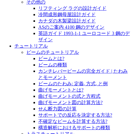
その他の
リフティング ラグの設計ガイド
冷間成形鋼母屋設計ガイド
カナダの木製梁設計ガイド
ASのご案内 4100 鋼のデザイン
英語ガイド 1993-1-1 ユーロコード 3 鋼のデ
ザイン
チュートリアル
ビームのチュートリアル
ビームとは?
ビームの種類
カンチレバービームの完全ガイド | たわみ
とモーメント
ビームのたわみ: 定義, 方式, と例
曲げモーメントとは?
曲げモーメントの式と方程式
曲げモーメント図の計算方法?
せん断力図の計算
サポートでの反応を決定する方法?
不確定なビームを計算する方法?
構造解析におけるサポートの種類
トラスチュートリアル