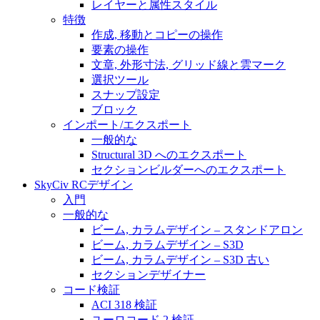
レイヤーと属性スタイル
特徴
作成, 移動とコピーの操作
要素の操作
文章, 外形寸法, グリッド線と雲マーク
選択ツール
スナップ設定
ブロック
インポート/エクスポート
一般的な
Structural 3D へのエクスポート
セクションビルダーへのエクスポート
SkyCiv RCデザイン
入門
一般的な
ビーム, カラムデザイン – スタンドアロン
ビーム, カラムデザイン – S3D
ビーム, カラムデザイン – S3D 古い
セクションデザイナー
コード検証
ACI 318 検証
ユーロコード 2 検証