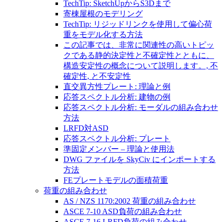
TechTip: SketchUpからS3Dまで
寄棟屋根のモデリング
TechTip: リジッドリンクを使用して偏心荷
重をモデル化する方法
この記事では、非常に関連性の高いトピッ
クである静的決定性と不確定性とともに、
構造安定性の概念について説明します。, 不
確定性, と不安定性
直交異方性プレート: 理論と例
応答スペクトル分析: 建物の例
応答スペクトル分析: モーダルの組み合わせ
方法
LRFD対ASD
応答スペクトル分析: プレート
準固定メンバー – 理論と使用法
DWG ファイルを SkyCiv にインポートする
方法
FEプレートモデルの面積荷重
荷重の組み合わせ
AS / NZS 1170:2002 荷重の組み合わせ
ASCE 7-10 ASD負荷の組み合わせ
ASCE 7-16 LRFD負荷の組み合わせ