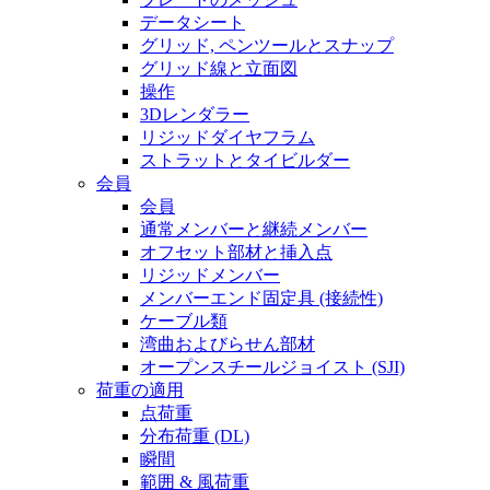
データシート
グリッド, ペンツールとスナップ
グリッド線と立面図
操作
3Dレンダラー
リジッドダイヤフラム
ストラットとタイビルダー
会員
会員
通常メンバーと継続メンバー
オフセット部材と挿入点
リジッドメンバー
メンバーエンド固定具 (接続性)
ケーブル類
湾曲およびらせん部材
オープンスチールジョイスト (SJI)
荷重の適用
点荷重
分布荷重 (DL)
瞬間
範囲 & 風荷重