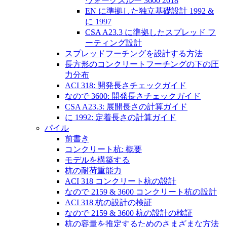
ウォークスルー 3600 2018
EN に準拠した独立基礎設計 1992 &
に 1997
CSA A23.3 に準拠したスプレッド フ
ーティング設計
スプレッドフーチングを設計する方法
長方形のコンクリートフーチングの下の圧
力分布
ACI 318: 開発長さチェックガイド
なので 3600: 開発長さチェックガイド
CSA A23.3: 展開長さの計算ガイド
に 1992: 定着長さの計算ガイド
パイル
前書き
コンクリート杭: 概要
モデルを構築する
杭の耐荷重能力
ACI 318 コンクリート杭の設計
なので 2159 & 3600 コンクリート杭の設計
ACI 318 杭の設計の検証
なので 2159 & 3600 杭の設計の検証
杭の容量を推定するためのさまざまな方法