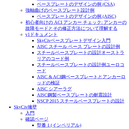
ベースプレートのデザインの例 (CSA)
強軸曲げのベースプレート設計例
ベースプレートのデザインの例 (AISC)
初心者向けの ACI アンカー チェック: アンカーの
故障モードとその修正方法について理解する
v1ドキュメント
SkyCivベースプレートデザイン入門
AISC スチール ベース プレートの設計例
スチールベースプレートの設計オーストラ
リアのコード例
スチールベースプレートの設計例ユーロコ
ード
AISC & ACI鋼ベースプレートとアンカーロ
ッドの検証
AISC シアーラグ
AISC鋼製ベースプレートの耐震設計
NSCP 2015 スチールベースプレートの設計
SkyCiv擁壁
入門
確認ページ
型番 1 (インペリアル)