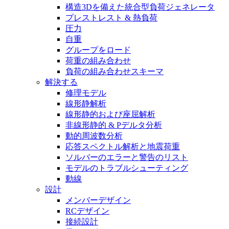
構造3Dを備えた統合型負荷ジェネレータ
プレストレスト & 熱負荷
圧力
自重
グループをロード
荷重の組み合わせ
負荷の組み合わせスキーマ
解決する
修理モデル
線形静解析
線形静的および座屈解析
非線形静的 & Pデルタ分析
動的周波数分析
応答スペクトル解析と地震荷重
ソルバーのエラーと警告のリスト
モデルのトラブルシューティング
動線
設計
メンバーデザイン
RCデザイン
接続設計