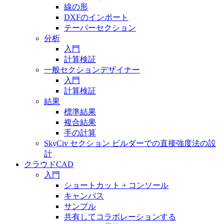
線の形
DXFのインポート
テーパーセクション
分析
入門
計算検証
一般セクションデザイナー
入門
計算検証
結果
標準結果
複合結果
手の計算
SkyCiv セクション ビルダーでの直接強度法の設
計
クラウドCAD
入門
ショートカット + コンソール
キャンバス
サンプル
共有してコラボレーションする