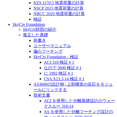
NZS 1170.5 地震荷重の計算
NSCP 2015 地震荷重の計算
NBCC 2020 地震荷重の計算
検証
SkyCiv Foundation
SkyCiv財団の紹介
孤立した基礎
前書き
ユーザーマニュアル
偏心フーチング
SkyCiv Foundation – 検証
ACI 318 検証 # 1
なので 3600 検証 # 1
に 1992 検証 # 1
CSA A23.3-14 検証 # 1
AS3600の設計例 | 上部構造の反応をモジュ
ールにリンクする
技術文書
ACI を使用した分離基礎設計のウォー
クスルー 318-14
AS を使用した分離フーチング設計の