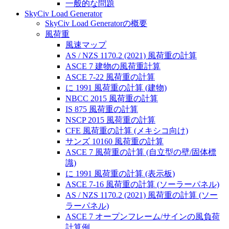
一般的な問題
SkyCiv Load Generator
SkyCiv Load Generatorの概要
風荷重
風速マップ
AS / NZS 1170.2 (2021) 風荷重の計算
ASCE 7 建物の風荷重計算
ASCE 7-22 風荷重の計算
に 1991 風荷重の計算 (建物)
NBCC 2015 風荷重の計算
IS 875 風荷重の計算
NSCP 2015 風荷重の計算
CFE 風荷重の計算 (メキシコ向け)
サンズ 10160 風荷重の計算
ASCE 7 風荷重の計算 (自立型の壁/固体標
識)
に 1991 風荷重の計算 (表示板)
ASCE 7-16 風荷重の計算 (ソーラーパネル)
AS / NZS 1170.2 (2021) 風荷重の計算 (ソー
ラーパネル)
ASCE 7 オープンフレーム/サインの風負荷
計算例