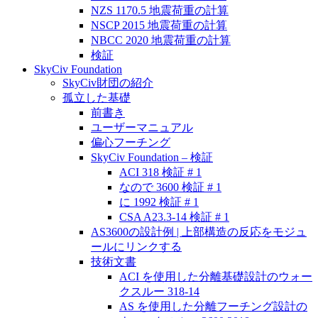
NZS 1170.5 地震荷重の計算
NSCP 2015 地震荷重の計算
NBCC 2020 地震荷重の計算
検証
SkyCiv Foundation
SkyCiv財団の紹介
孤立した基礎
前書き
ユーザーマニュアル
偏心フーチング
SkyCiv Foundation – 検証
ACI 318 検証 # 1
なので 3600 検証 # 1
に 1992 検証 # 1
CSA A23.3-14 検証 # 1
AS3600の設計例 | 上部構造の反応をモジュ
ールにリンクする
技術文書
ACI を使用した分離基礎設計のウォー
クスルー 318-14
AS を使用した分離フーチング設計の