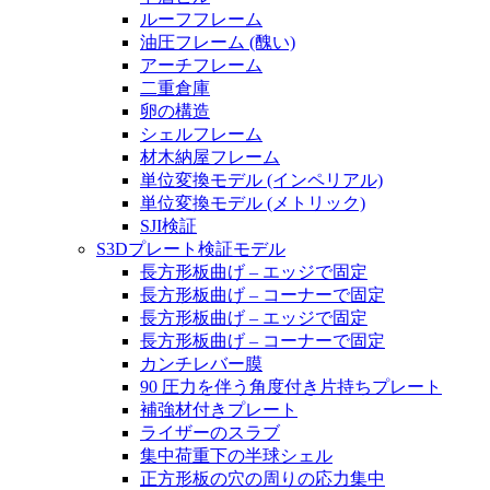
ルーフフレーム
油圧フレーム (醜い)
アーチフレーム
二重倉庫
卵の構造
シェルフレーム
材木納屋フレーム
単位変換モデル (インペリアル)
単位変換モデル (メトリック)
SJI検証
S3Dプレート検証モデル
長方形板曲げ – エッジで固定
長方形板曲げ – コーナーで固定
長方形板曲げ – エッジで固定
長方形板曲げ – コーナーで固定
カンチレバー膜
90 圧力を伴う角度付き片持ちプレート
補強材付きプレート
ライザーのスラブ
集中荷重下の半球シェル
正方形板の穴の周りの応力集中