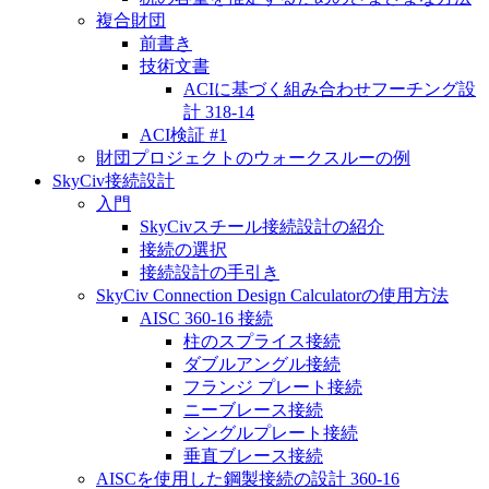
複合財団
前書き
技術文書
ACIに基づく組み合わせフーチング設
計 318-14
ACI検証 #1
財団プロジェクトのウォークスルーの例
SkyCiv接続設計
入門
SkyCivスチール接続設計の紹介
接続の選択
接続設計の手引き
SkyCiv Connection Design Calculatorの使用方法
AISC 360-16 接続
柱のスプライス接続
ダブルアングル接続
フランジ プレート接続
ニーブレース接続
シングルプレート接続
垂直ブレース接続
AISCを使用した鋼製接続の設計 360-16