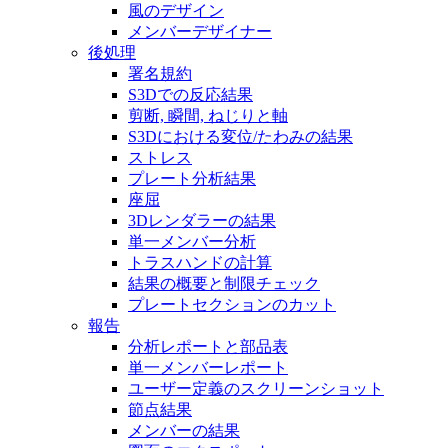
風のデザイン
メンバーデザイナー
後処理
署名規約
S3Dでの反応結果
剪断, 瞬間, ねじりと軸
S3Dにおける変位/たわみの結果
ストレス
プレート分析結果
座屈
3Dレンダラーの結果
単一メンバー分析
トラスハンドの計算
結果の概要と制限チェック
プレートセクションのカット
報告
分析レポートと部品表
単一メンバーレポート
ユーザー定義のスクリーンショット
節点結果
メンバーの結果