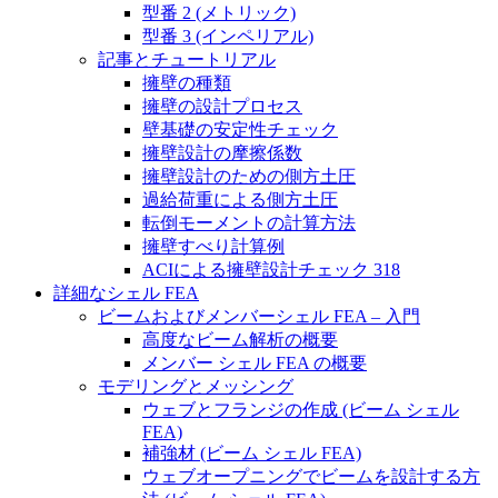
型番 2 (メトリック)
型番 3 (インペリアル)
記事とチュートリアル
擁壁の種類
擁壁の設計プロセス
壁基礎の安定性チェック
擁壁設計の摩擦係数
擁壁設計のための側方土圧
過給荷重による側方土圧
転倒モーメントの計算方法
擁壁すべり計算例
ACIによる擁壁設計チェック 318
詳細なシェル FEA
ビームおよびメンバーシェル FEA – 入門
高度なビーム解析の概要
メンバー シェル FEA の概要
モデリングとメッシング
ウェブとフランジの作成 (ビーム シェル
FEA)
補強材 (ビーム シェル FEA)
ウェブオープニングでビームを設計する方