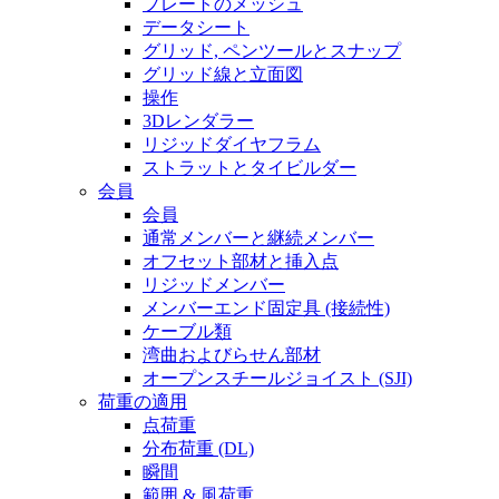
プレートのメッシュ
データシート
グリッド, ペンツールとスナップ
グリッド線と立面図
操作
3Dレンダラー
リジッドダイヤフラム
ストラットとタイビルダー
会員
会員
通常メンバーと継続メンバー
オフセット部材と挿入点
リジッドメンバー
メンバーエンド固定具 (接続性)
ケーブル類
湾曲およびらせん部材
オープンスチールジョイスト (SJI)
荷重の適用
点荷重
分布荷重 (DL)
瞬間
範囲 & 風荷重