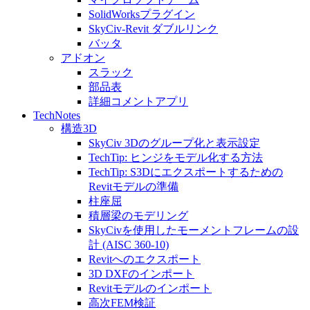
SolidWorksプラグイン
SkyCiv-Revit ダブルリンク
バッタ
アドオン
スラック
部品表
詳細コメントアプリ
TechNotes
構造3D
SkyCiv 3Dのグループ化と表示設定
TechTip: ヒンジをモデル化する方法
TechTip: S3Dにエクスポートするための
Revitモデルの準備
柱座屈
積層梁のモデリング
SkyCivを使用したモーメントフレームの設
計 (AISC 360-10)
Revitへのエクスポート
3D DXFのインポート
Revitモデルのインポート
高次FEM検証