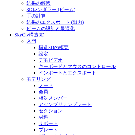
結果の解釈
3Dレンダラー (ビーム)
手の計算
結果のエクスポート (出力)
ビームの設計と最適化
SkyCiv構造3D
入門
構造3Dの概要
設定
デモビデオ
キーボードとマウスのコントロール
インポートとエクスポート
モデリング
ノード
会員
相対メンバー
アセンブリテンプレート
セクション
材料
サポート
プレート