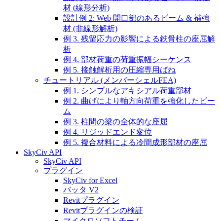
材 (線形分析)
設計例 2: Web 開口部のあるビーム & 補強
材 (非線形解析)
例 3. 残留応力の影響による鉄骨柱の座屈解
析
例 4. 部材荷重の荷重振幅シーケンス
例 5. 接触解析用の圧縮専用ばね
チュートリアル (メンバーシェルFEA)
例 1. シンプルなアキシアル荷重部材
例 2. 曲げにより軸方向荷重を強化したビー
ム
例 3. 柱間の梁の全体的な座屈
例 4. リジッドエンド変位
例 5. 複合材料による冷間成形部材の座屈
SkyCiv API
SkyCiv API
プラグイン
SkyCiv for Excel
バッタ V2
Revitプラグイン
Revitプラグインの検証
マイクロソフトチーム