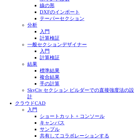
線の形
DXFのインポート
テーパーセクション
分析
入門
計算検証
一般セクションデザイナー
入門
計算検証
結果
標準結果
複合結果
手の計算
SkyCiv セクション ビルダーでの直接強度法の設
計
クラウドCAD
入門
ショートカット + コンソール
キャンバス
サンプル
共有してコラボレーションする