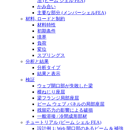
法 (ビーム シェル FEA)
かみ合い
主要な部分 (メンバーシェルFEA)
材料, ロードと制約
材料特性
初期条件
境界
負荷
変位
スプリングス
分析と結果
分析タイプ
結果と表示
検証
ウェブ開口部が失敗した梁
横ねじり座屈
梁フランジ局部座屈
ビーム ウェブ パネルの局部座屈
残留応力の影響による破損
一般溶接 / 冷間成形部材
チュートリアル (ビーム シェル FEA)
設計例 1: Web 開口部のあるビーム & 補強