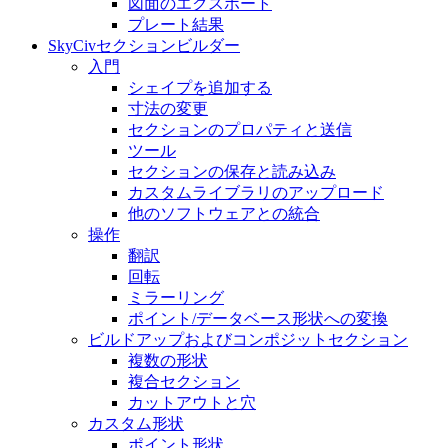
図面のエクスポート
プレート結果
SkyCivセクションビルダー
入門
シェイプを追加する
寸法の変​​更
セクションのプロパティと送信
ツール
セクションの保存と読み込み
カスタムライブラリのアップロード
他のソフトウェアとの統合
操作
翻訳
回転
ミラーリング
ポイント/データベース形状への変換
ビルドアップおよびコンポジットセクション
複数の形状
複合セクション
カットアウトと穴
カスタム形状
ポイント形状