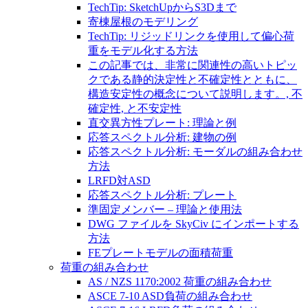
TechTip: SketchUpからS3Dまで
寄棟屋根のモデリング
TechTip: リジッドリンクを使用して偏心荷
重をモデル化する方法
この記事では、非常に関連性の高いトピッ
クである静的決定性と不確定性とともに、
構造安定性の概念について説明します。, 不
確定性, と不安定性
直交異方性プレート: 理論と例
応答スペクトル分析: 建物の例
応答スペクトル分析: モーダルの組み合わせ
方法
LRFD対ASD
応答スペクトル分析: プレート
準固定メンバー – 理論と使用法
DWG ファイルを SkyCiv にインポートする
方法
FEプレートモデルの面積荷重
荷重の組み合わせ
AS / NZS 1170:2002 荷重の組み合わせ
ASCE 7-10 ASD負荷の組み合わせ