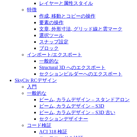
レイヤーと属性スタイル
特徴
作成, 移動とコピーの操作
要素の操作
文章, 外形寸法, グリッド線と雲マーク
選択ツール
スナップ設定
ブロック
インポート/エクスポート
一般的な
Structural 3D へのエクスポート
セクションビルダーへのエクスポート
SkyCiv RCデザイン
入門
一般的な
ビーム, カラムデザイン – スタンドアロン
ビーム, カラムデザイン – S3D
ビーム, カラムデザイン – S3D 古い
セクションデザイナー
コード検証
ACI 318 検証