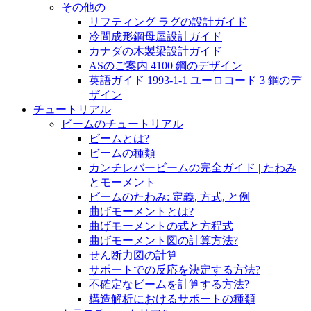
その他の
リフティング ラグの設計ガイド
冷間成形鋼母屋設計ガイド
カナダの木製梁設計ガイド
ASのご案内 4100 鋼のデザイン
英語ガイド 1993-1-1 ユーロコード 3 鋼のデ
ザイン
チュートリアル
ビームのチュートリアル
ビームとは?
ビームの種類
カンチレバービームの完全ガイド | たわみ
とモーメント
ビームのたわみ: 定義, 方式, と例
曲げモーメントとは?
曲げモーメントの式と方程式
曲げモーメント図の計算方法?
せん断力図の計算
サポートでの反応を決定する方法?
不確定なビームを計算する方法?
構造解析におけるサポートの種類