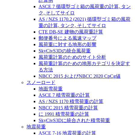
計算例
ASCE 7 循環型ゴミ箱の風荷重の計算, タン
ク, そしてサイロ
AS / NZS 1170.2 (2021) 循環型ゴミ箱の風荷
重の計算, タンク, そしてサイロ
CTE DB-SE 建物の風荷重計算
郵便番号による風速マップ
風荷重に対する地形の影響
SkyCivS3Dの統合風荷重
風荷重計算のためのサイト分析
風荷重計算のための地形カテゴリを決定す
る方法
NBCC 2015 およびNBCC 2020 CpCg値
スノーロード
地面雪荷重
ASCE 7 積雪荷重の計算
AS / NZS 1170 積雪荷重の計算
NBCC 2015 積雪荷重の計算
に 1991 積雪荷重の計算
SkyCivS3Dに統合された積雪荷重
地震荷重
ASCE 7-16 地震荷重の計算