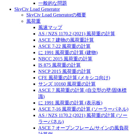
一般的な問題
SkyCiv Load Generator
SkyCiv Load Generatorの概要
風荷重
風速マップ
AS / NZS 1170.2 (2021) 風荷重の計算
ASCE 7 建物の風荷重計算
ASCE 7-22 風荷重の計算
に 1991 風荷重の計算 (建物)
NBCC 2015 風荷重の計算
IS 875 風荷重の計算
NSCP 2015 風荷重の計算
CFE 風荷重の計算 (メキシコ向け)
サンズ 10160 風荷重の計算
ASCE 7 風荷重の計算 (自立型の壁/固体標
識)
に 1991 風荷重の計算 (表示板)
ASCE 7-16 風荷重の計算 (ソーラーパネル)
AS / NZS 1170.2 (2021) 風荷重の計算 (ソー
ラーパネル)
ASCE 7 オープンフレーム/サインの風負荷