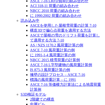
ASCE 7-16 LRFD負荷の組み合わせ
ACI 318-11 荷重の組み合わせ
NBCC 2010 荷重の組み合わせ
に 1990:2002 荷重の組み合わせ
読み込み中
ASCEを使用した屋根雪荷重の計算 7-10
構造3Dで偏心点荷重を適用する方法
ASCEで屋根の雪のドリフト荷重を計算し
て適用する方法 7-10
AS / NZS 1170.2 風荷重計算の例
ASCE 7-10 風荷重計算の例
に 1991-1-4 風荷重計算の例
NBCC 2015 積雪荷重の計算例
ASCE 7-16 L字型建物の風荷重計算例
IS 875-3 風荷重計算の例
擁壁の設計プロセス – ASCE 7-16
標識の風荷重計算 – に 1991
ASCE 7-16 等価横力計算法による地震荷重
計算例
S3D検証モデル
2階建ての構造
中層ビル