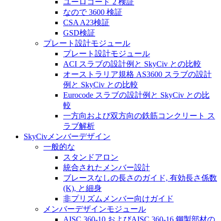
ユーロコード 2 検証
なので 3600 検証
CSA A23検証
GSD検証
プレート設計モジュール
プレート設計モジュール
ACI スラブの設計例と SkyCiv との比較
オーストラリア規格 AS3600 スラブの設計
例と SkyCiv との比較
Eurocode スラブの設計例と SkyCiv との比
較
一方向および双方向の鉄筋コンクリート ス
ラブ解析
SkyCivメンバーデザイン
一般的な
スタンドアロン
統合されたメンバー設計
ブレースなしの長さのガイド, 有効長さ係数
(K), と細身
非プリズムメンバー向けガイド
メンバーデザインモジュール
AISC 360-10 およびAISC 360-16 鋼製部材の