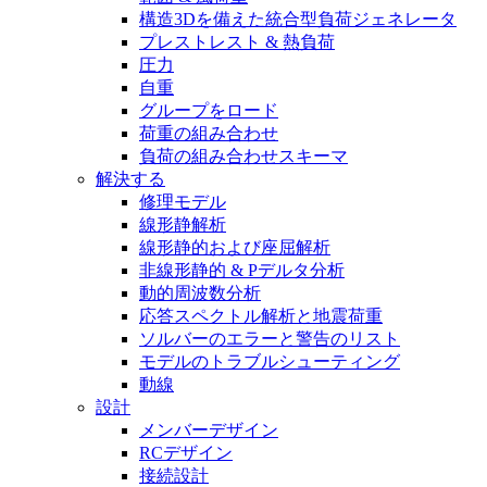
構造3Dを備えた統合型負荷ジェネレータ
プレストレスト & 熱負荷
圧力
自重
グループをロード
荷重の組み合わせ
負荷の組み合わせスキーマ
解決する
修理モデル
線形静解析
線形静的および座屈解析
非線形静的 & Pデルタ分析
動的周波数分析
応答スペクトル解析と地震荷重
ソルバーのエラーと警告のリスト
モデルのトラブルシューティング
動線
設計
メンバーデザイン
RCデザイン
接続設計