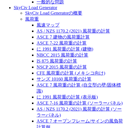
一般的な問題
SkyCiv Load Generator
SkyCiv Load Generatorの概要
風荷重
風速マップ
AS / NZS 1170.2 (2021) 風荷重の計算
ASCE 7 建物の風荷重計算
ASCE 7-22 風荷重の計算
に 1991 風荷重の計算 (建物)
NBCC 2015 風荷重の計算
IS 875 風荷重の計算
NSCP 2015 風荷重の計算
CFE 風荷重の計算 (メキシコ向け)
サンズ 10160 風荷重の計算
ASCE 7 風荷重の計算 (自立型の壁/固体標
識)
に 1991 風荷重の計算 (表示板)
ASCE 7-16 風荷重の計算 (ソーラーパネル)
AS / NZS 1170.2 (2021) 風荷重の計算 (ソー
ラーパネル)
ASCE 7 オープンフレーム/サインの風負荷
計算例