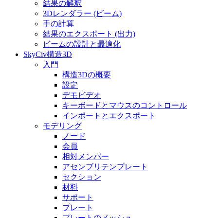
結果の解釈
3Dレンダラー (ビーム)
手の計算
結果のエクスポート (出力)
ビームの設計と最適化
SkyCiv構造3D
入門
構造3Dの概要
設定
デモビデオ
キーボードとマウスのコントロール
インポートとエクスポート
モデリング
ノード
会員
相対メンバー
アセンブリテンプレート
セクション
材料
サポート
プレート
プレートのメッシュ