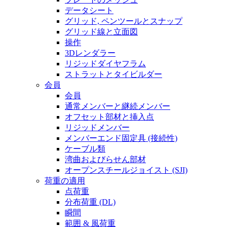
データシート
グリッド, ペンツールとスナップ
グリッド線と立面図
操作
3Dレンダラー
リジッドダイヤフラム
ストラットとタイビルダー
会員
会員
通常メンバーと継続メンバー
オフセット部材と挿入点
リジッドメンバー
メンバーエンド固定具 (接続性)
ケーブル類
湾曲およびらせん部材
オープンスチールジョイスト (SJI)
荷重の適用
点荷重
分布荷重 (DL)
瞬間
範囲 & 風荷重