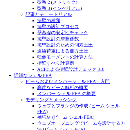
型番 2 (メトリック)
型番 3 (インペリアル)
記事とチュートリアル
擁壁の種類
擁壁の設計プロセス
壁基礎の安定性チェック
擁壁設計の摩擦係数
擁壁設計のための側方土圧
過給荷重による側方土圧
転倒モーメントの計算方法
擁壁すべり計算例
ACIによる擁壁設計チェック 318
詳細なシェル FEA
ビームおよびメンバーシェル FEA – 入門
高度なビーム解析の概要
メンバー シェル FEA の概要
モデリングとメッシング
ウェブとフランジの作成 (ビーム シェル
FEA)
補強材 (ビーム シェル FEA)
ウェブオープニングでビームを設計する方
法 (ビーム シェル FEA)