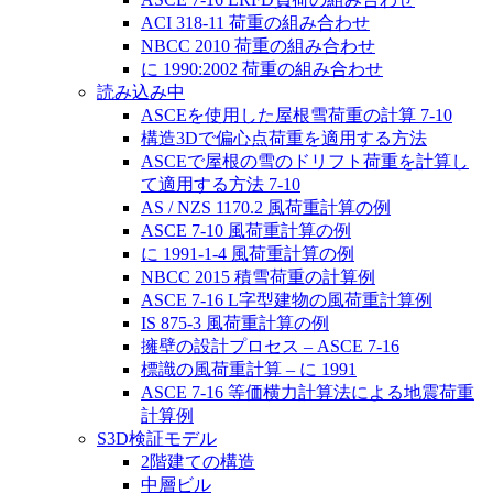
ACI 318-11 荷重の組み合わせ
NBCC 2010 荷重の組み合わせ
に 1990:2002 荷重の組み合わせ
読み込み中
ASCEを使用した屋根雪荷重の計算 7-10
構造3Dで偏心点荷重を適用する方法
ASCEで屋根の雪のドリフト荷重を計算し
て適用する方法 7-10
AS / NZS 1170.2 風荷重計算の例
ASCE 7-10 風荷重計算の例
に 1991-1-4 風荷重計算の例
NBCC 2015 積雪荷重の計算例
ASCE 7-16 L字型建物の風荷重計算例
IS 875-3 風荷重計算の例
擁壁の設計プロセス – ASCE 7-16
標識の風荷重計算 – に 1991
ASCE 7-16 等価横力計算法による地震荷重
計算例
S3D検証モデル
2階建ての構造
中層ビル