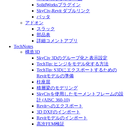
SolidWorksプラグイン
SkyCiv-Revit ダブルリンク
バッタ
アドオン
スラック
部品表
詳細コメントアプリ
TechNotes
構造3D
SkyCiv 3Dのグループ化と表示設定
TechTip: ヒンジをモデル化する方法
TechTip: S3Dにエクスポートするための
Revitモデルの準備
柱座屈
積層梁のモデリング
SkyCivを使用したモーメントフレームの設
計 (AISC 360-10)
Revitへのエクスポート
3D DXFのインポート
Revitモデルのインポート
高次FEM検証