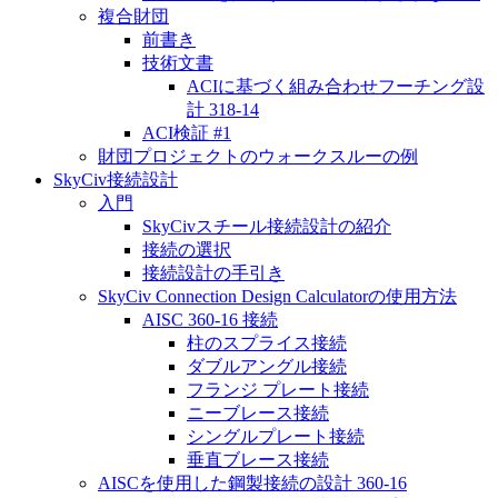
複合財団
前書き
技術文書
ACIに基づく組み合わせフーチング設
計 318-14
ACI検証 #1
財団プロジェクトのウォークスルーの例
SkyCiv接続設計
入門
SkyCivスチール接続設計の紹介
接続の選択
接続設計の手引き
SkyCiv Connection Design Calculatorの使用方法
AISC 360-16 接続
柱のスプライス接続
ダブルアングル接続
フランジ プレート接続
ニーブレース接続
シングルプレート接続
垂直ブレース接続
AISCを使用した鋼製接続の設計 360-16