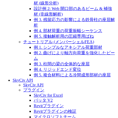
材 (線形分析)
設計例 2: Web 開口部のあるビーム & 補強
材 (非線形解析)
例 3. 残留応力の影響による鉄骨柱の座屈解
析
例 4. 部材荷重の荷重振幅シーケンス
例 5. 接触解析用の圧縮専用ばね
チュートリアル (メンバーシェルFEA)
例 1. シンプルなアキシアル荷重部材
例 2. 曲げにより軸方向荷重を強化したビー
ム
例 3. 柱間の梁の全体的な座屈
例 4. リジッドエンド変位
例 5. 複合材料による冷間成形部材の座屈
SkyCiv API
SkyCiv API
プラグイン
SkyCiv for Excel
バッタ V2
Revitプラグイン
Revitプラグインの検証
マイクロソフトチーム