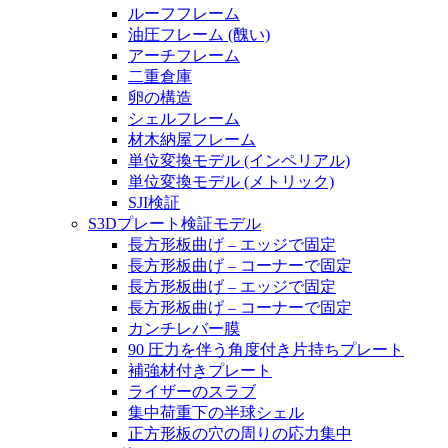
ルーフフレーム
油圧フレーム (醜い)
アーチフレーム
二重倉庫
卵の構造
シェルフレーム
材木納屋フレーム
単位変換モデル (インペリアル)
単位変換モデル (メトリック)
SJI検証
S3Dプレート検証モデル
長方形板曲げ – エッジで固定
長方形板曲げ – コーナーで固定
長方形板曲げ – エッジで固定
長方形板曲げ – コーナーで固定
カンチレバー膜
90 圧力を伴う角度付き片持ちプレート
補強材付きプレート
ライザーのスラブ
集中荷重下の半球シェル
正方形板の穴の周りの応力集中