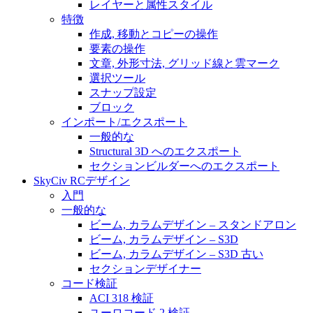
レイヤーと属性スタイル
特徴
作成, 移動とコピーの操作
要素の操作
文章, 外形寸法, グリッド線と雲マーク
選択ツール
スナップ設定
ブロック
インポート/エクスポート
一般的な
Structural 3D へのエクスポート
セクションビルダーへのエクスポート
SkyCiv RCデザイン
入門
一般的な
ビーム, カラムデザイン – スタンドアロン
ビーム, カラムデザイン – S3D
ビーム, カラムデザイン – S3D 古い
セクションデザイナー
コード検証
ACI 318 検証
ユーロコード 2 検証