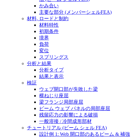
かみ合い
主要な部分 (メンバーシェルFEA)
材料, ロードと制約
材料特性
初期条件
境界
負荷
変位
スプリングス
分析と結果
分析タイプ
結果と表示
検証
ウェブ開口部が失敗した梁
横ねじり座屈
梁フランジ局部座屈
ビーム ウェブ パネルの局部座屈
残留応力の影響による破損
一般溶接 / 冷間成形部材
チュートリアル (ビーム シェル FEA)
設計例 1: Web 開口部のあるビーム & 補強