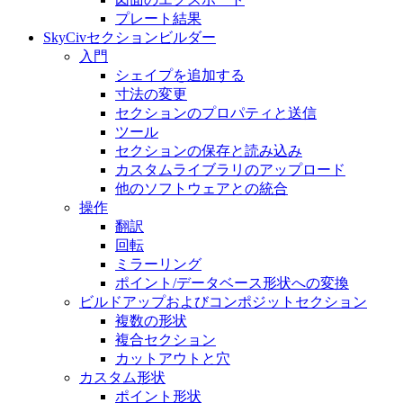
プレート結果
SkyCivセクションビルダー
入門
シェイプを追加する
寸法の変​​更
セクションのプロパティと送信
ツール
セクションの保存と読み込み
カスタムライブラリのアップロード
他のソフトウェアとの統合
操作
翻訳
回転
ミラーリング
ポイント/データベース形状への変換
ビルドアップおよびコンポジットセクション
複数の形状
複合セクション
カットアウトと穴
カスタム形状
ポイント形状