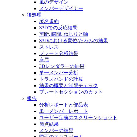
風のデザイン
メンバーデザイナー
後処理
署名規約
S3Dでの反応結果
剪断, 瞬間, ねじりと軸
S3Dにおける変位/たわみの結果
ストレス
プレート分析結果
座屈
3Dレンダラーの結果
単一メンバー分析
トラスハンドの計算
結果の概要と制限チェック
プレートセクションのカット
報告
分析レポートと部品表
単一メンバーレポート
ユーザー定義のスクリーンショット
節点結果
メンバーの結果
図面のエクスポート