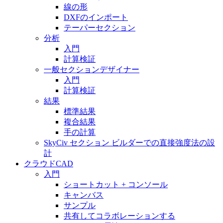
線の形
DXFのインポート
テーパーセクション
分析
入門
計算検証
一般セクションデザイナー
入門
計算検証
結果
標準結果
複合結果
手の計算
SkyCiv セクション ビルダーでの直接強度法の設
計
クラウドCAD
入門
ショートカット + コンソール
キャンバス
サンプル
共有してコラボレーションする