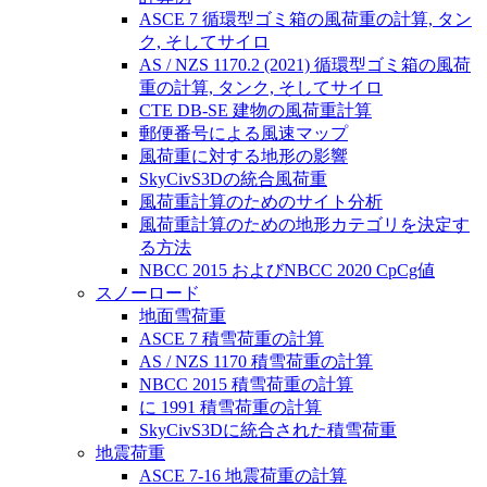
ASCE 7 循環型ゴミ箱の風荷重の計算, タン
ク, そしてサイロ
AS / NZS 1170.2 (2021) 循環型ゴミ箱の風荷
重の計算, タンク, そしてサイロ
CTE DB-SE 建物の風荷重計算
郵便番号による風速マップ
風荷重に対する地形の影響
SkyCivS3Dの統合風荷重
風荷重計算のためのサイト分析
風荷重計算のための地形カテゴリを決定す
る方法
NBCC 2015 およびNBCC 2020 CpCg値
スノーロード
地面雪荷重
ASCE 7 積雪荷重の計算
AS / NZS 1170 積雪荷重の計算
NBCC 2015 積雪荷重の計算
に 1991 積雪荷重の計算
SkyCivS3Dに統合された積雪荷重
地震荷重
ASCE 7-16 地震荷重の計算