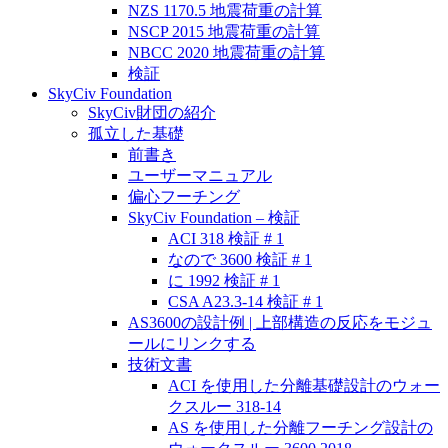
NZS 1170.5 地震荷重の計算
NSCP 2015 地震荷重の計算
NBCC 2020 地震荷重の計算
検証
SkyCiv Foundation
SkyCiv財団の紹介
孤立した基礎
前書き
ユーザーマニュアル
偏心フーチング
SkyCiv Foundation – 検証
ACI 318 検証 # 1
なので 3600 検証 # 1
に 1992 検証 # 1
CSA A23.3-14 検証 # 1
AS3600の設計例 | 上部構造の反応をモジュ
ールにリンクする
技術文書
ACI を使用した分離基礎設計のウォー
クスルー 318-14
AS を使用した分離フーチング設計の