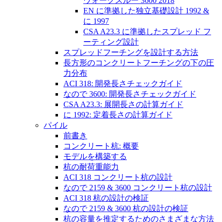
ウォークスルー 3600 2018
EN に準拠した独立基礎設計 1992 &
に 1997
CSA A23.3 に準拠したスプレッド フ
ーティング設計
スプレッドフーチングを設計する方法
長方形のコンクリートフーチングの下の圧
力分布
ACI 318: 開発長さチェックガイド
なので 3600: 開発長さチェックガイド
CSA A23.3: 展開長さの計算ガイド
に 1992: 定着長さの計算ガイド
パイル
前書き
コンクリート杭: 概要
モデルを構築する
杭の耐荷重能力
ACI 318 コンクリート杭の設計
なので 2159 & 3600 コンクリート杭の設計
ACI 318 杭の設計の検証
なので 2159 & 3600 杭の設計の検証
杭の容量を推定するためのさまざまな方法