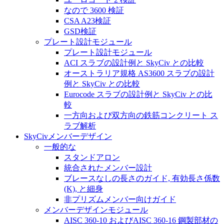
なので 3600 検証
CSA A23検証
GSD検証
プレート設計モジュール
プレート設計モジュール
ACI スラブの設計例と SkyCiv との比較
オーストラリア規格 AS3600 スラブの設計
例と SkyCiv との比較
Eurocode スラブの設計例と SkyCiv との比
較
一方向および双方向の鉄筋コンクリート ス
ラブ解析
SkyCivメンバーデザイン
一般的な
スタンドアロン
統合されたメンバー設計
ブレースなしの長さのガイド, 有効長さ係数
(K), と細身
非プリズムメンバー向けガイド
メンバーデザインモジュール
AISC 360-10 およびAISC 360-16 鋼製部材の