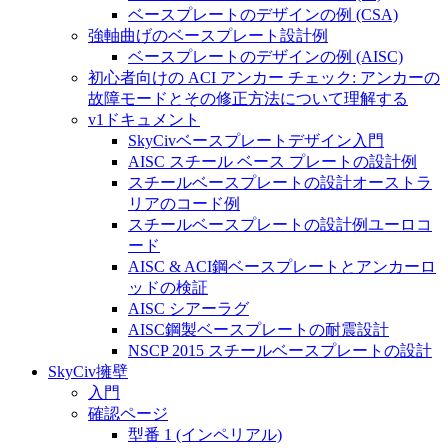
ベースプレートのデザインの例 (CSA)
強軸曲げのベースプレート設計例
ベースプレートのデザインの例 (AISC)
初心者向けの ACI アンカー チェック: アンカーの
故障モードとその修正方法について理解する
v1ドキュメント
SkyCivベースプレートデザイン入門
AISC スチール ベース プレートの設計例
スチールベースプレートの設計オーストラ
リアのコード例
スチールベースプレートの設計例ユーロコ
ード
AISC & ACI鋼ベースプレートとアンカーロ
ッドの検証
AISC シアーラグ
AISC鋼製ベースプレートの耐震設計
NSCP 2015 スチールベースプレートの設計
SkyCiv擁壁
入門
確認ページ
型番 1 (インペリアル)