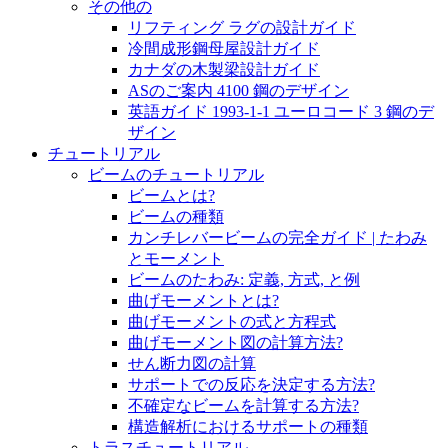
その他の
リフティング ラグの設計ガイド
冷間成形鋼母屋設計ガイド
カナダの木製梁設計ガイド
ASのご案内 4100 鋼のデザイン
英語ガイド 1993-1-1 ユーロコード 3 鋼のデ
ザイン
チュートリアル
ビームのチュートリアル
ビームとは?
ビームの種類
カンチレバービームの完全ガイド | たわみ
とモーメント
ビームのたわみ: 定義, 方式, と例
曲げモーメントとは?
曲げモーメントの式と方程式
曲げモーメント図の計算方法?
せん断力図の計算
サポートでの反応を決定する方法?
不確定なビームを計算する方法?
構造解析におけるサポートの種類
トラスチュートリアル