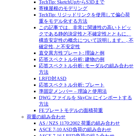
TechTip: SketchUpからS3Dまで
寄棟屋根のモデリング
TechTip: リジッドリンクを使用して偏心荷
重をモデル化する方法
この記事では、非常に関連性の高いトピッ
クである静的決定性と不確定性とともに、
構造安定性の概念について説明します。, 不
確定性, と不安定性
直交異方性プレート: 理論と例
応答スペクトル分析: 建物の例
応答スペクトル分析: モーダルの組み合わせ
方法
LRFD対ASD
応答スペクトル分析: プレート
準固定メンバー – 理論と使用法
DWG ファイルを SkyCiv にインポートする
方法
FEプレートモデルの面積荷重
荷重の組み合わせ
AS / NZS 1170:2002 荷重の組み合わせ
ASCE 7-10 ASD負荷の組み合わせ
ASCE 7-16 LRFD負荷の組み合わせ