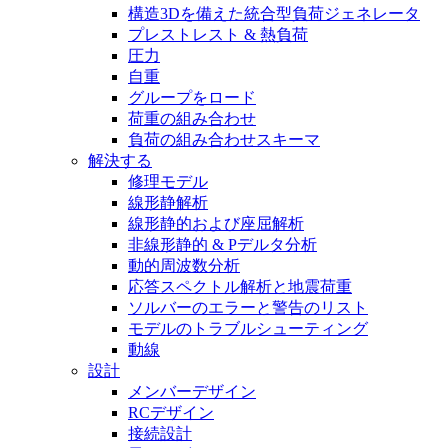
構造3Dを備えた統合型負荷ジェネレータ
プレストレスト & 熱負荷
圧力
自重
グループをロード
荷重の組み合わせ
負荷の組み合わせスキーマ
解決する
修理モデル
線形静解析
線形静的および座屈解析
非線形静的 & Pデルタ分析
動的周波数分析
応答スペクトル解析と地震荷重
ソルバーのエラーと警告のリスト
モデルのトラブルシューティング
動線
設計
メンバーデザイン
RCデザイン
接続設計