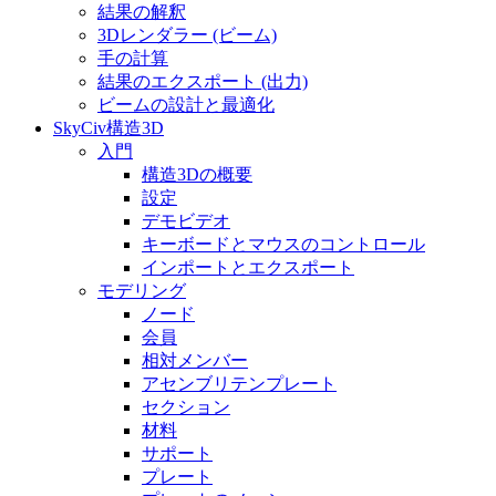
結果の解釈
3Dレンダラー (ビーム)
手の計算
結果のエクスポート (出力)
ビームの設計と最適化
SkyCiv構造3D
入門
構造3Dの概要
設定
デモビデオ
キーボードとマウスのコントロール
インポートとエクスポート
モデリング
ノード
会員
相対メンバー
アセンブリテンプレート
セクション
材料
サポート
プレート