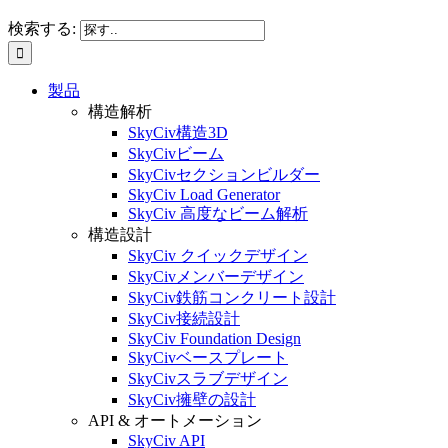
検索する:
製品
構造解析
SkyCiv構造3D
SkyCivビーム
SkyCivセクションビルダー
SkyCiv Load Generator
SkyCiv 高度なビーム解析
構造設計
SkyCiv クイックデザイン
SkyCivメンバーデザイン
SkyCiv鉄筋コンクリート設計
SkyCiv接続設計
SkyCiv Foundation Design
SkyCivベースプレート
SkyCivスラブデザイン
SkyCiv擁壁の設計
API & オートメーション
SkyCiv API