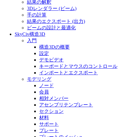
結果の解釈
3Dレンダラー (ビーム)
手の計算
結果のエクスポート (出力)
ビームの設計と最適化
SkyCiv構造3D
入門
構造3Dの概要
設定
デモビデオ
キーボードとマウスのコントロール
インポートとエクスポート
モデリング
ノード
会員
相対メンバー
アセンブリテンプレート
セクション
材料
サポート
プレート
プレートのメッシュ