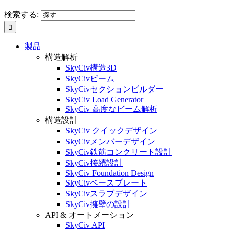
検索する:
製品
構造解析
SkyCiv構造3D
SkyCivビーム
SkyCivセクションビルダー
SkyCiv Load Generator
SkyCiv 高度なビーム解析
構造設計
SkyCiv クイックデザイン
SkyCivメンバーデザイン
SkyCiv鉄筋コンクリート設計
SkyCiv接続設計
SkyCiv Foundation Design
SkyCivベースプレート
SkyCivスラブデザイン
SkyCiv擁壁の設計
API & オートメーション
SkyCiv API