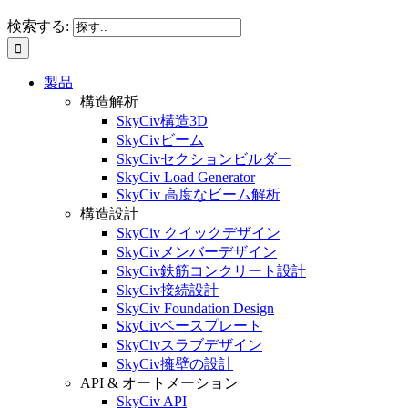
検索する:
製品
構造解析
SkyCiv構造3D
SkyCivビーム
SkyCivセクションビルダー
SkyCiv Load Generator
SkyCiv 高度なビーム解析
構造設計
SkyCiv クイックデザイン
SkyCivメンバーデザイン
SkyCiv鉄筋コンクリート設計
SkyCiv接続設計
SkyCiv Foundation Design
SkyCivベースプレート
SkyCivスラブデザイン
SkyCiv擁壁の設計
API & オートメーション
SkyCiv API