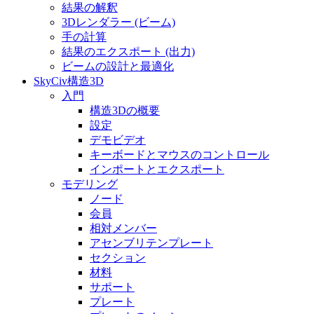
結果の解釈
3Dレンダラー (ビーム)
手の計算
結果のエクスポート (出力)
ビームの設計と最適化
SkyCiv構造3D
入門
構造3Dの概要
設定
デモビデオ
キーボードとマウスのコントロール
インポートとエクスポート
モデリング
ノード
会員
相対メンバー
アセンブリテンプレート
セクション
材料
サポート
プレート