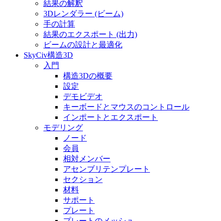
結果の解釈
3Dレンダラー (ビーム)
手の計算
結果のエクスポート (出力)
ビームの設計と最適化
SkyCiv構造3D
入門
構造3Dの概要
設定
デモビデオ
キーボードとマウスのコントロール
インポートとエクスポート
モデリング
ノード
会員
相対メンバー
アセンブリテンプレート
セクション
材料
サポート
プレート
プレートのメッシュ