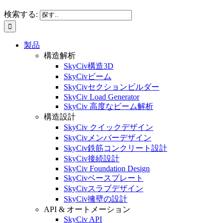
検索する:
製品
構造解析
SkyCiv構造3D
SkyCivビーム
SkyCivセクションビルダー
SkyCiv Load Generator
SkyCiv 高度なビーム解析
構造設計
SkyCiv クイックデザイン
SkyCivメンバーデザイン
SkyCiv鉄筋コンクリート設計
SkyCiv接続設計
SkyCiv Foundation Design
SkyCivベースプレート
SkyCivスラブデザイン
SkyCiv擁壁の設計
API & オートメーション
SkyCiv API