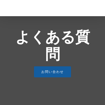
コ
ン
テ
ン
ツ
よくある質
に
ス
問
キ
ッ
プ
お問い合わせ