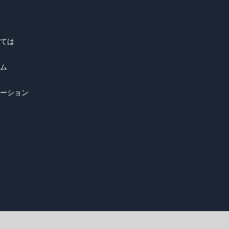
ては
ム
ーション