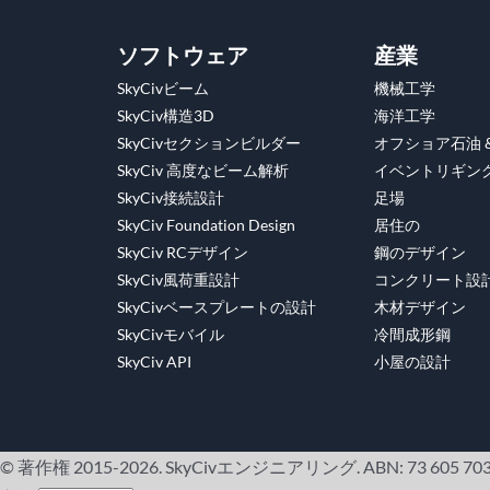
ソフトウェア
産業
SkyCivビーム
機械工学
SkyCiv構造3D
海洋工学
SkyCivセクションビルダー
オフショア石油 
SkyCiv 高度なビーム解析
イベントリギン
SkyCiv接続設計
足場
SkyCiv Foundation Design
居住の
SkyCiv RCデザイン
鋼のデザイン
SkyCiv風荷重設計
コンクリート設
SkyCivベースプレートの設計
木材デザイン
SkyCivモバイル
冷間成形鋼
SkyCiv API
小屋の設計
© 著作権 2015-2026. SkyCivエンジニアリング. ABN: 73 605 703