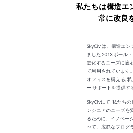
私たちは構造エ
常に改良
SkyCiv は、構造
ました 2013 ポー
進化するニーズに適応
て利用されています。 
オフィスを構える, 
ー サポートを提供す
SkyCivにて, 私
ンジニアのニーズを満
るために、イノベーシ
べて、広範なプログ