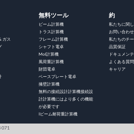
無料ツール
約
ビーム計算機
私たちに関し
トラス計算機
お問い合わせ
& ガス
フレーム計算機
私たちのチー
グ
シャフト電卓
品質保証
MoI計算機
ドキュメンテ
風荷重計算機
よくある質問
財団電卓
キャリア
計
ベースプレート電卓
擁壁計算機
無料の接続設計計算機接続設
計計算機にはより多くの機能
が必要です
Iビーム耐荷重計算機
 071