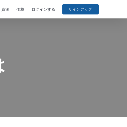
資源
価格
ログインする
サインアップ
は