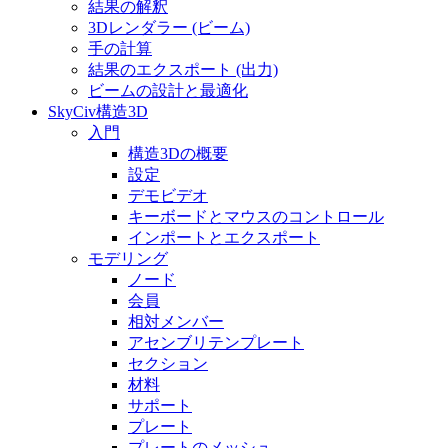
結果の解釈
3Dレンダラー (ビーム)
手の計算
結果のエクスポート (出力)
ビームの設計と最適化
SkyCiv構造3D
入門
構造3Dの概要
設定
デモビデオ
キーボードとマウスのコントロール
インポートとエクスポート
モデリング
ノード
会員
相対メンバー
アセンブリテンプレート
セクション
材料
サポート
プレート
プレートのメッシュ