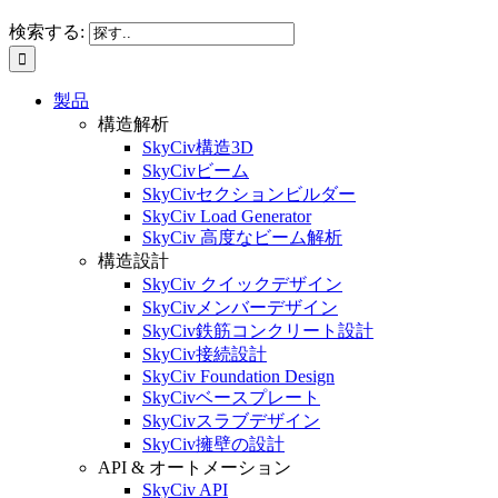
検索する:
製品
構造解析
SkyCiv構造3D
SkyCivビーム
SkyCivセクションビルダー
SkyCiv Load Generator
SkyCiv 高度なビーム解析
構造設計
SkyCiv クイックデザイン
SkyCivメンバーデザイン
SkyCiv鉄筋コンクリート設計
SkyCiv接続設計
SkyCiv Foundation Design
SkyCivベースプレート
SkyCivスラブデザイン
SkyCiv擁壁の設計
API & オートメーション
SkyCiv API