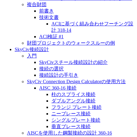
複合財団
前書き
技術文書
ACIに基づく組み合わせフーチング設
計 318-14
ACI検証 #1
財団プロジェクトのウォークスルーの例
SkyCiv接続設計
入門
SkyCivスチール接続設計の紹介
接続の選択
接続設計の手引き
SkyCiv Connection Design Calculatorの使用方法
AISC 360-16 接続
柱のスプライス接続
ダブルアングル接続
フランジ プレート接続
ニーブレース接続
シングルプレート接続
垂直ブレース接続
AISCを使用した鋼製接続の設計 360-16