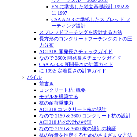
ウォークスルー 3600 2018
EN に準拠した独立基礎設計 1992 &
に 1997
CSA A23.3 に準拠したスプレッド フ
ーティング設計
スプレッドフーチングを設計する方法
長方形のコンクリートフーチングの下の圧
力分布
ACI 318: 開発長さチェックガイド
なので 3600: 開発長さチェックガイド
CSA A23.3: 展開長さの計算ガイド
に 1992: 定着長さの計算ガイド
パイル
前書き
コンクリート杭: 概要
モデルを構築する
杭の耐荷重能力
ACI 318 コンクリート杭の設計
なので 2159 & 3600 コンクリート杭の設計
ACI 318 杭の設計の検証
なので 2159 & 3600 杭の設計の検証
杭の容量を推定するためのさまざまな方法