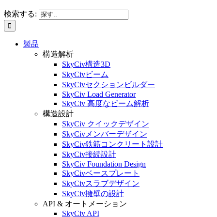
検索する:
製品
構造解析
SkyCiv構造3D
SkyCivビーム
SkyCivセクションビルダー
SkyCiv Load Generator
SkyCiv 高度なビーム解析
構造設計
SkyCiv クイックデザイン
SkyCivメンバーデザイン
SkyCiv鉄筋コンクリート設計
SkyCiv接続設計
SkyCiv Foundation Design
SkyCivベースプレート
SkyCivスラブデザイン
SkyCiv擁壁の設計
API & オートメーション
SkyCiv API