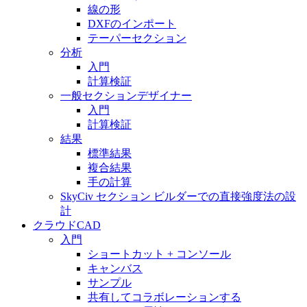
線の形
DXFのインポート
テーパーセクション
分析
入門
計算検証
一般セクションデザイナー
入門
計算検証
結果
標準結果
複合結果
手の計算
SkyCiv セクション ビルダーでの直接強度法の設
計
クラウドCAD
入門
ショートカット + コンソール
キャンバス
サンプル
共有してコラボレーションする