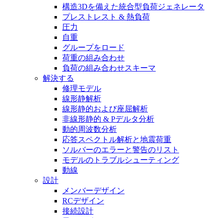
構造3Dを備えた統合型負荷ジェネレータ
プレストレスト & 熱負荷
圧力
自重
グループをロード
荷重の組み合わせ
負荷の組み合わせスキーマ
解決する
修理モデル
線形静解析
線形静的および座屈解析
非線形静的 & Pデルタ分析
動的周波数分析
応答スペクトル解析と地震荷重
ソルバーのエラーと警告のリスト
モデルのトラブルシューティング
動線
設計
メンバーデザイン
RCデザイン
接続設計