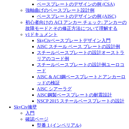
ベースプレートのデザインの例 (CSA)
強軸曲げのベースプレート設計例
ベースプレートのデザインの例 (AISC)
初心者向けの ACI アンカー チェック: アンカーの
故障モードとその修正方法について理解する
v1ドキュメント
SkyCivベースプレートデザイン入門
AISC スチール ベース プレートの設計例
スチールベースプレートの設計オーストラ
リアのコード例
スチールベースプレートの設計例ユーロコ
ード
AISC & ACI鋼ベースプレートとアンカーロ
ッドの検証
AISC シアーラグ
AISC鋼製ベースプレートの耐震設計
NSCP 2015 スチールベースプレートの設計
SkyCiv擁壁
入門
確認ページ
型番 1 (インペリアル)