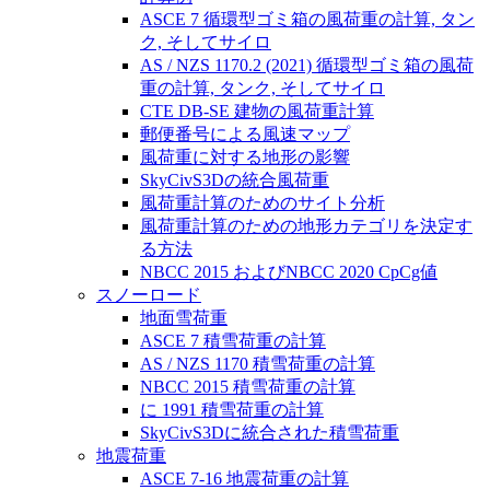
ASCE 7 循環型ゴミ箱の風荷重の計算, タン
ク, そしてサイロ
AS / NZS 1170.2 (2021) 循環型ゴミ箱の風荷
重の計算, タンク, そしてサイロ
CTE DB-SE 建物の風荷重計算
郵便番号による風速マップ
風荷重に対する地形の影響
SkyCivS3Dの統合風荷重
風荷重計算のためのサイト分析
風荷重計算のための地形カテゴリを決定す
る方法
NBCC 2015 およびNBCC 2020 CpCg値
スノーロード
地面雪荷重
ASCE 7 積雪荷重の計算
AS / NZS 1170 積雪荷重の計算
NBCC 2015 積雪荷重の計算
に 1991 積雪荷重の計算
SkyCivS3Dに統合された積雪荷重
地震荷重
ASCE 7-16 地震荷重の計算