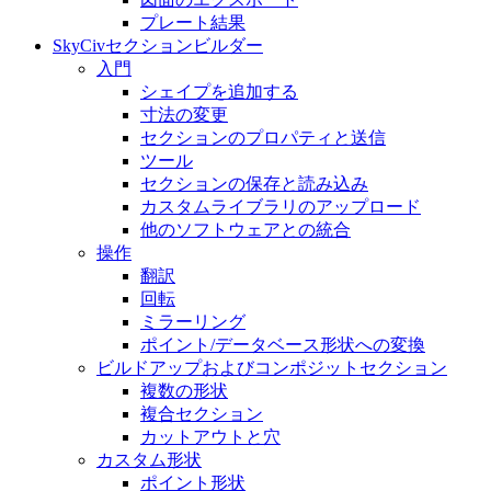
プレート結果
SkyCivセクションビルダー
入門
シェイプを追加する
寸法の変​​更
セクションのプロパティと送信
ツール
セクションの保存と読み込み
カスタムライブラリのアップロード
他のソフトウェアとの統合
操作
翻訳
回転
ミラーリング
ポイント/データベース形状への変換
ビルドアップおよびコンポジットセクション
複数の形状
複合セクション
カットアウトと穴
カスタム形状
ポイント形状