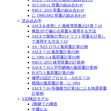
ACI 318-11 荷重の組み合わせ
NBCC 2010 荷重の組み合わせ
に 1990:2002 荷重の組み合わせ
読み込み中
ASCEを使用した屋根雪荷重の計算 7-10
構造3Dで偏心点荷重を適用する方法
ASCEで屋根の雪のドリフト荷重を計算し
て適用する方法 7-10
AS / NZS 1170.2 風荷重計算の例
ASCE 7-10 風荷重計算の例
に 1991-1-4 風荷重計算の例
NBCC 2015 積雪荷重の計算例
ASCE 7-16 L字型建物の風荷重計算例
IS 875-3 風荷重計算の例
擁壁の設計プロセス – ASCE 7-16
標識の風荷重計算 – に 1991
ASCE 7-16 等価横力計算法による地震荷重
計算例
S3D検証モデル
2階建ての構造
中層ビル