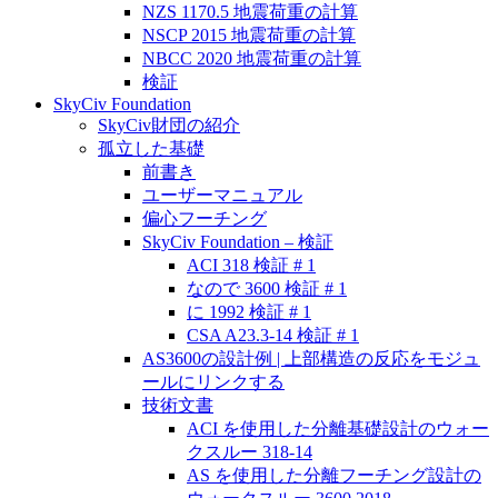
NZS 1170.5 地震荷重の計算
NSCP 2015 地震荷重の計算
NBCC 2020 地震荷重の計算
検証
SkyCiv Foundation
SkyCiv財団の紹介
孤立した基礎
前書き
ユーザーマニュアル
偏心フーチング
SkyCiv Foundation – 検証
ACI 318 検証 # 1
なので 3600 検証 # 1
に 1992 検証 # 1
CSA A23.3-14 検証 # 1
AS3600の設計例 | 上部構造の反応をモジュ
ールにリンクする
技術文書
ACI を使用した分離基礎設計のウォー
クスルー 318-14
AS を使用した分離フーチング設計の