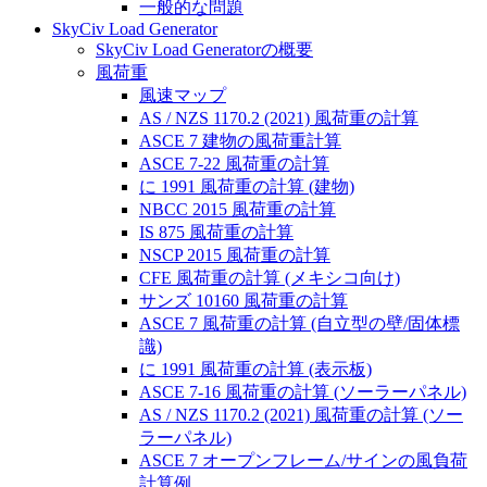
一般的な問題
SkyCiv Load Generator
SkyCiv Load Generatorの概要
風荷重
風速マップ
AS / NZS 1170.2 (2021) 風荷重の計算
ASCE 7 建物の風荷重計算
ASCE 7-22 風荷重の計算
に 1991 風荷重の計算 (建物)
NBCC 2015 風荷重の計算
IS 875 風荷重の計算
NSCP 2015 風荷重の計算
CFE 風荷重の計算 (メキシコ向け)
サンズ 10160 風荷重の計算
ASCE 7 風荷重の計算 (自立型の壁/固体標
識)
に 1991 風荷重の計算 (表示板)
ASCE 7-16 風荷重の計算 (ソーラーパネル)
AS / NZS 1170.2 (2021) 風荷重の計算 (ソー
ラーパネル)
ASCE 7 オープンフレーム/サインの風負荷
計算例