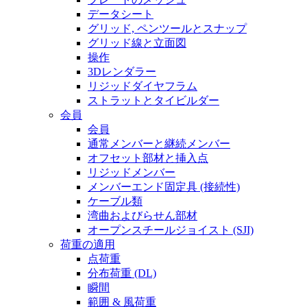
データシート
グリッド, ペンツールとスナップ
グリッド線と立面図
操作
3Dレンダラー
リジッドダイヤフラム
ストラットとタイビルダー
会員
会員
通常メンバーと継続メンバー
オフセット部材と挿入点
リジッドメンバー
メンバーエンド固定具 (接続性)
ケーブル類
湾曲およびらせん部材
オープンスチールジョイスト (SJI)
荷重の適用
点荷重
分布荷重 (DL)
瞬間
範囲 & 風荷重