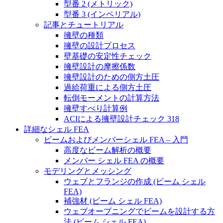
型番 2 (メトリック)
型番 3 (インペリアル)
記事とチュートリアル
擁壁の種類
擁壁の設計プロセス
壁基礎の安定性チェック
擁壁設計の摩擦係数
擁壁設計のための側方土圧
過給荷重による側方土圧
転倒モーメントの計算方法
擁壁すべり計算例
ACIによる擁壁設計チェック 318
詳細なシェル FEA
ビームおよびメンバーシェル FEA – 入門
高度なビーム解析の概要
メンバー シェル FEA の概要
モデリングとメッシング
ウェブとフランジの作成 (ビーム シェル
FEA)
補強材 (ビーム シェル FEA)
ウェブオープニングでビームを設計する方
法 (ビーム シェル FEA)