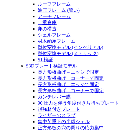
ルーフフレーム
油圧フレーム (醜い)
アーチフレーム
二重倉庫
卵の構造
シェルフレーム
材木納屋フレーム
単位変換モデル (インペリアル)
単位変換モデル (メトリック)
SJI検証
S3Dプレート検証モデル
長方形板曲げ – エッジで固定
長方形板曲げ – コーナーで固定
長方形板曲げ – エッジで固定
長方形板曲げ – コーナーで固定
カンチレバー膜
90 圧力を伴う角度付き片持ちプレート
補強材付きプレート
ライザーのスラブ
集中荷重下の半球シェル
正方形板の穴の周りの応力集中