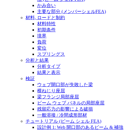
かみ合い
主要な部分 (メンバーシェルFEA)
材料, ロードと制約
材料特性
初期条件
境界
負荷
変位
スプリングス
分析と結果
分析タイプ
結果と表示
検証
ウェブ開口部が失敗した梁
横ねじり座屈
梁フランジ局部座屈
ビーム ウェブ パネルの局部座屈
残留応力の影響による破損
一般溶接 / 冷間成形部材
チュートリアル (ビーム シェル FEA)
設計例 1: Web 開口部のあるビーム & 補強