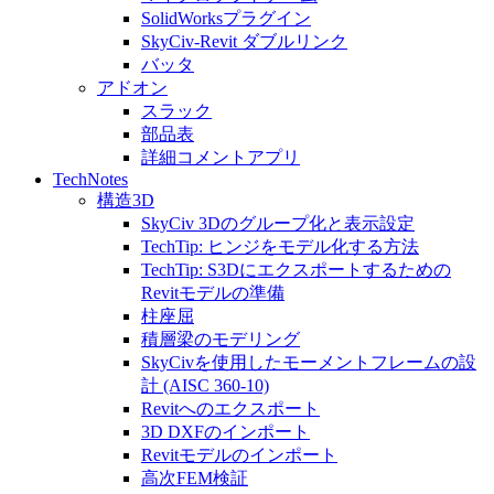
SolidWorksプラグイン
SkyCiv-Revit ダブルリンク
バッタ
アドオン
スラック
部品表
詳細コメントアプリ
TechNotes
構造3D
SkyCiv 3Dのグループ化と表示設定
TechTip: ヒンジをモデル化する方法
TechTip: S3Dにエクスポートするための
Revitモデルの準備
柱座屈
積層梁のモデリング
SkyCivを使用したモーメントフレームの設
計 (AISC 360-10)
Revitへのエクスポート
3D DXFのインポート
Revitモデルのインポート
高次FEM検証