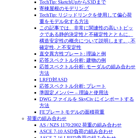
TechTip: SketchUpからS3Dまで
寄棟屋根のモデリング
TechTip: リジッドリンクを使用して偏心荷
重をモデル化する方法
この記事では、非常に関連性の高いトピッ
クである静的決定性と不確定性とともに、
構造安定性の概念について説明します。, 不
確定性, と不安定性
直交異方性プレート: 理論と例
応答スペクトル分析: 建物の例
応答スペクトル分析: モーダルの組み合わせ
方法
LRFD対ASD
応答スペクトル分析: プレート
準固定メンバー – 理論と使用法
DWG ファイルを SkyCiv にインポートする
方法
FEプレートモデルの面積荷重
荷重の組み合わせ
AS / NZS 1170:2002 荷重の組み合わせ
ASCE 7-10 ASD負荷の組み合わせ
ASCE 7-16 LRFD負荷の組み合わせ