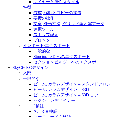
レイヤーと属性スタイル
特徴
作成, 移動とコピーの操作
要素の操作
文章, 外形寸法, グリッド線と雲マーク
選択ツール
スナップ設定
ブロック
インポート/エクスポート
一般的な
Structural 3D へのエクスポート
セクションビルダーへのエクスポート
SkyCiv RCデザイン
入門
一般的な
ビーム, カラムデザイン – スタンドアロン
ビーム, カラムデザイン – S3D
ビーム, カラムデザイン – S3D 古い
セクションデザイナー
コード検証
ACI 318 検証
ユーロコード 2 検証