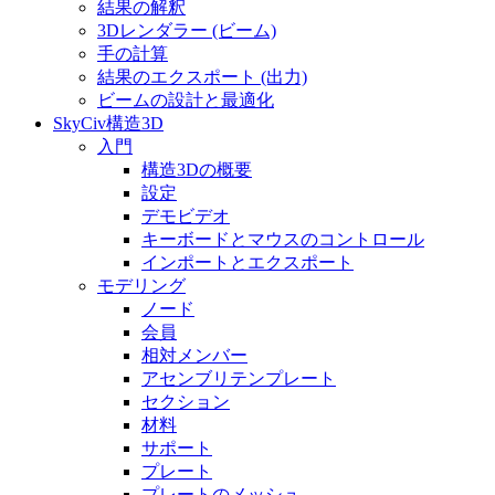
結果の解釈
3Dレンダラー (ビーム)
手の計算
結果のエクスポート (出力)
ビームの設計と最適化
SkyCiv構造3D
入門
構造3Dの概要
設定
デモビデオ
キーボードとマウスのコントロール
インポートとエクスポート
モデリング
ノード
会員
相対メンバー
アセンブリテンプレート
セクション
材料
サポート
プレート
プレートのメッシュ