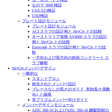
なので 3600 検証
CSA A23検証
GSD検証
プレート設計モジュール
プレート設計モジュール
ACI スラブの設計例と SkyCiv との比較
オーストラリア規格 AS3600 スラブの設計
例と SkyCiv との比較
Eurocode スラブの設計例と SkyCiv との比
較
一方向および双方向の鉄筋コンクリート ス
ラブ解析
SkyCivメンバーデザイン
一般的な
スタンドアロン
統合されたメンバー設計
ブレースなしの長さのガイド, 有効長さ係数
(K), と細身
非プリズムメンバー向けガイド
メンバーデザインモジュール
AISC 360-10 およびAISC 360-16 鋼製部材の