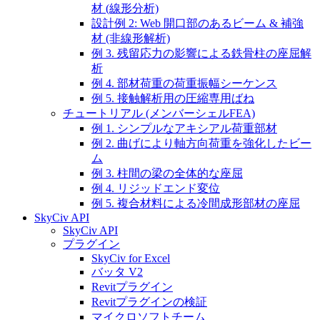
材 (線形分析)
設計例 2: Web 開口部のあるビーム & 補強
材 (非線形解析)
例 3. 残留応力の影響による鉄骨柱の座屈解
析
例 4. 部材荷重の荷重振幅シーケンス
例 5. 接触解析用の圧縮専用ばね
チュートリアル (メンバーシェルFEA)
例 1. シンプルなアキシアル荷重部材
例 2. 曲げにより軸方向荷重を強化したビー
ム
例 3. 柱間の梁の全体的な座屈
例 4. リジッドエンド変位
例 5. 複合材料による冷間成形部材の座屈
SkyCiv API
SkyCiv API
プラグイン
SkyCiv for Excel
バッタ V2
Revitプラグイン
Revitプラグインの検証
マイクロソフトチーム