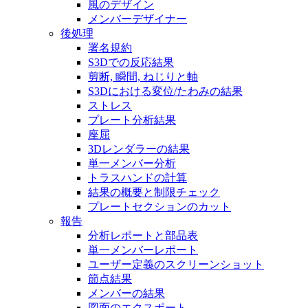
風のデザイン
メンバーデザイナー
後処理
署名規約
S3Dでの反応結果
剪断, 瞬間, ねじりと軸
S3Dにおける変位/たわみの結果
ストレス
プレート分析結果
座屈
3Dレンダラーの結果
単一メンバー分析
トラスハンドの計算
結果の概要と制限チェック
プレートセクションのカット
報告
分析レポートと部品表
単一メンバーレポート
ユーザー定義のスクリーンショット
節点結果
メンバーの結果
図面のエクスポート