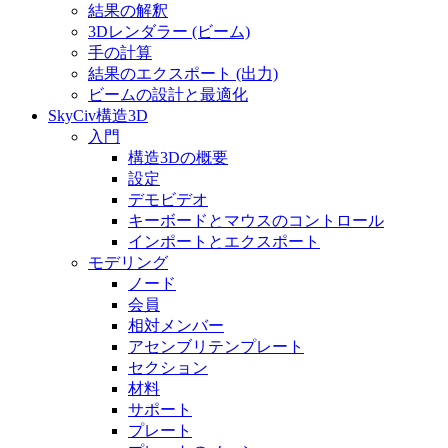
結果の解釈
3Dレンダラー (ビーム)
手の計算
結果のエクスポート (出力)
ビームの設計と最適化
SkyCiv構造3D
入門
構造3Dの概要
設定
デモビデオ
キーボードとマウスのコントロール
インポートとエクスポート
モデリング
ノード
会員
相対メンバー
アセンブリテンプレート
セクション
材料
サポート
プレート