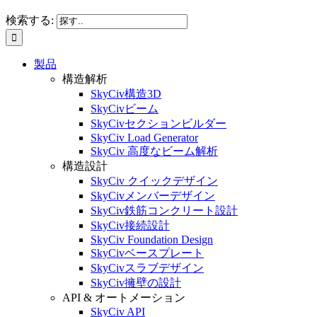
検索する:
製品
構造解析
SkyCiv構造3D
SkyCivビーム
SkyCivセクションビルダー
SkyCiv Load Generator
SkyCiv 高度なビーム解析
構造設計
SkyCiv クイックデザイン
SkyCivメンバーデザイン
SkyCiv鉄筋コンクリート設計
SkyCiv接続設計
SkyCiv Foundation Design
SkyCivベースプレート
SkyCivスラブデザイン
SkyCiv擁壁の設計
API & オートメーション
SkyCiv API