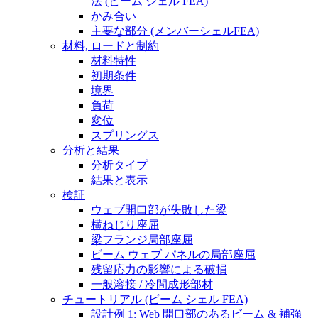
法 (ビーム シェル FEA)
かみ合い
主要な部分 (メンバーシェルFEA)
材料, ロードと制約
材料特性
初期条件
境界
負荷
変位
スプリングス
分析と結果
分析タイプ
結果と表示
検証
ウェブ開口部が失敗した梁
横ねじり座屈
梁フランジ局部座屈
ビーム ウェブ パネルの局部座屈
残留応力の影響による破損
一般溶接 / 冷間成形部材
チュートリアル (ビーム シェル FEA)
設計例 1: Web 開口部のあるビーム & 補強