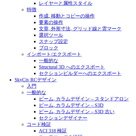
レイヤーと属性スタイル
特徴
作成, 移動とコピーの操作
要素の操作
文章, 外形寸法, グリッド線と雲マーク
選択ツール
スナップ設定
ブロック
インポート/エクスポート
一般的な
Structural 3D へのエクスポート
セクションビルダーへのエクスポート
SkyCiv RCデザイン
入門
一般的な
ビーム, カラムデザイン – スタンドアロン
ビーム, カラムデザイン – S3D
ビーム, カラムデザイン – S3D 古い
セクションデザイナー
コード検証
ACI 318 検証