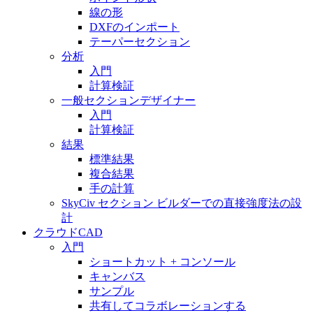
線の形
DXFのインポート
テーパーセクション
分析
入門
計算検証
一般セクションデザイナー
入門
計算検証
結果
標準結果
複合結果
手の計算
SkyCiv セクション ビルダーでの直接強度法の設
計
クラウドCAD
入門
ショートカット + コンソール
キャンバス
サンプル
共有してコラボレーションする