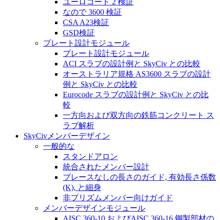
ユーロコード 2 検証
なので 3600 検証
CSA A23検証
GSD検証
プレート設計モジュール
プレート設計モジュール
ACI スラブの設計例と SkyCiv との比較
オーストラリア規格 AS3600 スラブの設計
例と SkyCiv との比較
Eurocode スラブの設計例と SkyCiv との比
較
一方向および双方向の鉄筋コンクリート ス
ラブ解析
SkyCivメンバーデザイン
一般的な
スタンドアロン
統合されたメンバー設計
ブレースなしの長さのガイド, 有効長さ係数
(K), と細身
非プリズムメンバー向けガイド
メンバーデザインモジュール
AISC 360-10 およびAISC 360-16 鋼製部材の