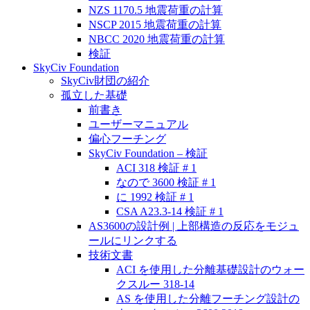
NZS 1170.5 地震荷重の計算
NSCP 2015 地震荷重の計算
NBCC 2020 地震荷重の計算
検証
SkyCiv Foundation
SkyCiv財団の紹介
孤立した基礎
前書き
ユーザーマニュアル
偏心フーチング
SkyCiv Foundation – 検証
ACI 318 検証 # 1
なので 3600 検証 # 1
に 1992 検証 # 1
CSA A23.3-14 検証 # 1
AS3600の設計例 | 上部構造の反応をモジュ
ールにリンクする
技術文書
ACI を使用した分離基礎設計のウォー
クスルー 318-14
AS を使用した分離フーチング設計の