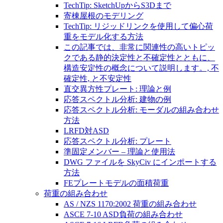
TechTip: SketchUpからS3Dまで
寄棟屋根のモデリング
TechTip: リジッドリンクを使用して偏心荷
重をモデル化する方法
この記事では、非常に関連性の高いトピッ
クである静的決定性と不確定性とともに、
構造安定性の概念について説明します。, 不
確定性, と不安定性
直交異方性プレート: 理論と例
応答スペクトル分析: 建物の例
応答スペクトル分析: モーダルの組み合わせ
方法
LRFD対ASD
応答スペクトル分析: プレート
準固定メンバー – 理論と使用法
DWG ファイルを SkyCiv にインポートする
方法
FEプレートモデルの面積荷重
荷重の組み合わせ
AS / NZS 1170:2002 荷重の組み合わせ
ASCE 7-10 ASD負荷の組み合わせ