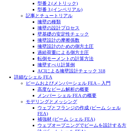
型番 2 (メトリック)
型番 3 (インペリアル)
記事とチュートリアル
擁壁の種類
擁壁の設計プロセス
壁基礎の安定性チェック
擁壁設計の摩擦係数
擁壁設計のための側方土圧
過給荷重による側方土圧
転倒モーメントの計算方法
擁壁すべり計算例
ACIによる擁壁設計チェック 318
詳細なシェル FEA
ビームおよびメンバーシェル FEA – 入門
高度なビーム解析の概要
メンバー シェル FEA の概要
モデリングとメッシング
ウェブとフランジの作成 (ビーム シェル
FEA)
補強材 (ビーム シェル FEA)
ウェブオープニングでビームを設計する方