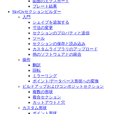
図面のエクスポート
プレート結果
SkyCivセクションビルダー
入門
シェイプを追加する
寸法の変​​更
セクションのプロパティと送信
ツール
セクションの保存と読み込み
カスタムライブラリのアップロード
他のソフトウェアとの統合
操作
翻訳
回転
ミラーリング
ポイント/データベース形状への変換
ビルドアップおよびコンポジットセクション
複数の形状
複合セクション
カットアウトと穴
カスタム形状
ポイント形状