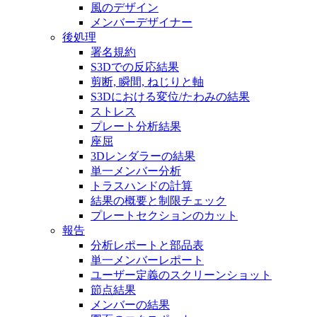
風のデザイン
メンバーデザイナー
後処理
署名規約
S3Dでの反応結果
剪断, 瞬間, ねじりと軸
S3Dにおける変位/たわみの結果
ストレス
プレート分析結果
座屈
3Dレンダラーの結果
単一メンバー分析
トラスハンドの計算
結果の概要と制限チェック
プレートセクションのカット
報告
分析レポートと部品表
単一メンバーレポート
ユーザー定義のスクリーンショット
節点結果
メンバーの結果