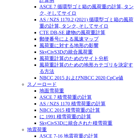
計算例
ASCE 7 循環型ゴミ箱の風荷重の計算, タン
ク, そしてサイロ
AS / NZS 1170.2 (2021) 循環型ゴミ箱の風荷
重の計算, タンク, そしてサイロ
CTE DB-SE 建物の風荷重計算
郵便番号による風速マップ
風荷重に対する地形の影響
SkyCivS3Dの統合風荷重
風荷重計算のためのサイト分析
風荷重計算のための地形カテゴリを決定す
る方法
NBCC 2015 およびNBCC 2020 CpCg値
スノーロード
地面雪荷重
ASCE 7 積雪荷重の計算
AS / NZS 1170 積雪荷重の計算
NBCC 2015 積雪荷重の計算
に 1991 積雪荷重の計算
SkyCivS3Dに統合された積雪荷重
地震荷重
ASCE 7-16 地震荷重の計算