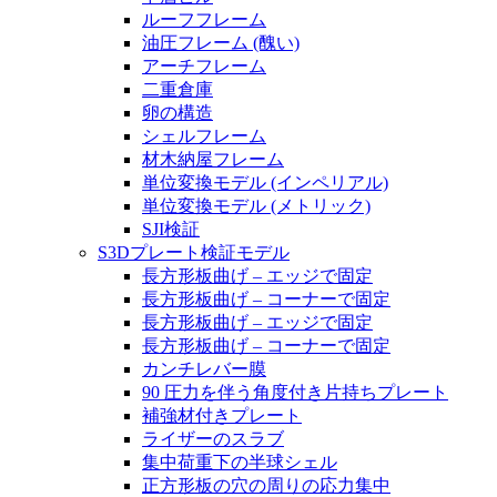
ルーフフレーム
油圧フレーム (醜い)
アーチフレーム
二重倉庫
卵の構造
シェルフレーム
材木納屋フレーム
単位変換モデル (インペリアル)
単位変換モデル (メトリック)
SJI検証
S3Dプレート検証モデル
長方形板曲げ – エッジで固定
長方形板曲げ – コーナーで固定
長方形板曲げ – エッジで固定
長方形板曲げ – コーナーで固定
カンチレバー膜
90 圧力を伴う角度付き片持ちプレート
補強材付きプレート
ライザーのスラブ
集中荷重下の半球シェル
正方形板の穴の周りの応力集中