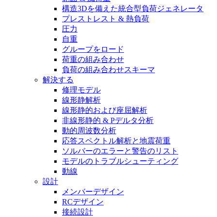
構造3Dを備えた統合型負荷ジェネレータ
プレストレスト & 熱負荷
圧力
自重
グループをロード
荷重の組み合わせ
負荷の組み合わせスキーマ
解決する
修理モデル
線形静解析
線形静的および座屈解析
非線形静的 & Pデルタ分析
動的周波数分析
応答スペクトル解析と地震荷重
ソルバーのエラーと警告のリスト
モデルのトラブルシューティング
動線
設計
メンバーデザイン
RCデザイン
接続設計