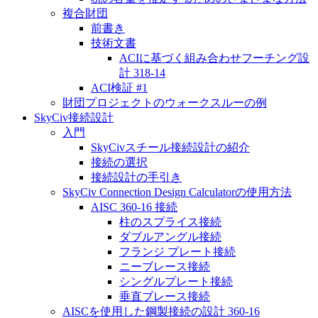
複合財団
前書き
技術文書
ACIに基づく組み合わせフーチング設
計 318-14
ACI検証 #1
財団プロジェクトのウォークスルーの例
SkyCiv接続設計
入門
SkyCivスチール接続設計の紹介
接続の選択
接続設計の手引き
SkyCiv Connection Design Calculatorの使用方法
AISC 360-16 接続
柱のスプライス接続
ダブルアングル接続
フランジ プレート接続
ニーブレース接続
シングルプレート接続
垂直ブレース接続
AISCを使用した鋼製接続の設計 360-16