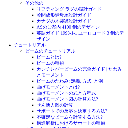
その他の
リフティング ラグの設計ガイド
冷間成形鋼母屋設計ガイド
カナダの木製梁設計ガイド
ASのご案内 4100 鋼のデザイン
英語ガイド 1993-1-1 ユーロコード 3 鋼のデ
ザイン
チュートリアル
ビームのチュートリアル
ビームとは?
ビームの種類
カンチレバービームの完全ガイド | たわみ
とモーメント
ビームのたわみ: 定義, 方式, と例
曲げモーメントとは?
曲げモーメントの式と方程式
曲げモーメント図の計算方法?
せん断力図の計算
サポートでの反応を決定する方法?
不確定なビームを計算する方法?
構造解析におけるサポートの種類