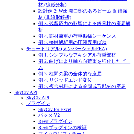
材 (線形分析)
設計例 2: Web 開口部のあるビーム & 補強
材 (非線形解析)
例 3. 残留応力の影響による鉄骨柱の座屈解
析
例 4. 部材荷重の荷重振幅シーケンス
例 5. 接触解析用の圧縮専用ばね
チュートリアル (メンバーシェルFEA)
例 1. シンプルなアキシアル荷重部材
例 2. 曲げにより軸方向荷重を強化したビー
ム
例 3. 柱間の梁の全体的な座屈
例 4. リジッドエンド変位
例 5. 複合材料による冷間成形部材の座屈
SkyCiv API
SkyCiv API
プラグイン
SkyCiv for Excel
バッタ V2
Revitプラグイン
Revitプラグインの検証
マイクロソフトチーム