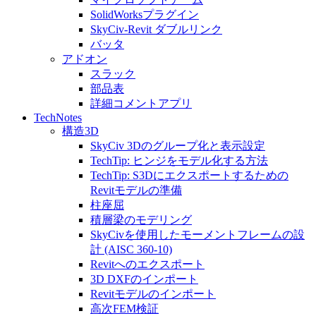
SolidWorksプラグイン
SkyCiv-Revit ダブルリンク
バッタ
アドオン
スラック
部品表
詳細コメントアプリ
TechNotes
構造3D
SkyCiv 3Dのグループ化と表示設定
TechTip: ヒンジをモデル化する方法
TechTip: S3Dにエクスポートするための
Revitモデルの準備
柱座屈
積層梁のモデリング
SkyCivを使用したモーメントフレームの設
計 (AISC 360-10)
Revitへのエクスポート
3D DXFのインポート
Revitモデルのインポート
高次FEM検証