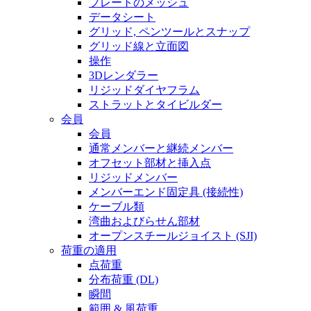
プレートのメッシュ
データシート
グリッド, ペンツールとスナップ
グリッド線と立面図
操作
3Dレンダラー
リジッドダイヤフラム
ストラットとタイビルダー
会員
会員
通常メンバーと継続メンバー
オフセット部材と挿入点
リジッドメンバー
メンバーエンド固定具 (接続性)
ケーブル類
湾曲およびらせん部材
オープンスチールジョイスト (SJI)
荷重の適用
点荷重
分布荷重 (DL)
瞬間
範囲 & 風荷重