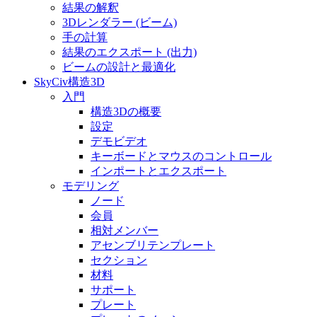
結果の解釈
3Dレンダラー (ビーム)
手の計算
結果のエクスポート (出力)
ビームの設計と最適化
SkyCiv構造3D
入門
構造3Dの概要
設定
デモビデオ
キーボードとマウスのコントロール
インポートとエクスポート
モデリング
ノード
会員
相対メンバー
アセンブリテンプレート
セクション
材料
サポート
プレート