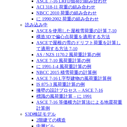
ASCE 7-16 LRFD負荷の組み合わせ
ACI 318-11 荷重の組み合わせ
NBCC 2010 荷重の組み合わせ
に 1990:2002 荷重の組み合わせ
読み込み中
ASCEを使用した屋根雪荷重の計算 7-10
構造3Dで偏心点荷重を適用する方法
ASCEで屋根の雪のドリフト荷重を計算し
て適用する方法 7-10
AS / NZS 1170.2 風荷重計算の例
ASCE 7-10 風荷重計算の例
に 1991-1-4 風荷重計算の例
NBCC 2015 積雪荷重の計算例
ASCE 7-16 L字型建物の風荷重計算例
IS 875-3 風荷重計算の例
擁壁の設計プロセス – ASCE 7-16
標識の風荷重計算 – に 1991
ASCE 7-16 等価横力計算法による地震荷重
計算例
S3D検証モデル
2階建ての構造
中層ビル