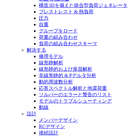
構造3Dを備えた統合型負荷ジェネレータ
プレストレスト & 熱負荷
圧力
自重
グループをロード
荷重の組み合わせ
負荷の組み合わせスキーマ
解決する
修理モデル
線形静解析
線形静的および座屈解析
非線形静的 & Pデルタ分析
動的周波数分析
応答スペクトル解析と地震荷重
ソルバーのエラーと警告のリスト
モデルのトラブルシューティング
動線
設計
メンバーデザイン
RCデザイン
接続設計