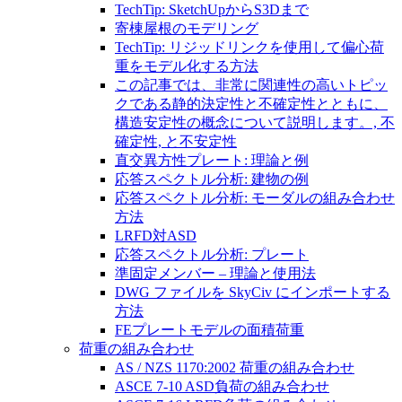
TechTip: SketchUpからS3Dまで
寄棟屋根のモデリング
TechTip: リジッドリンクを使用して偏心荷
重をモデル化する方法
この記事では、非常に関連性の高いトピッ
クである静的決定性と不確定性とともに、
構造安定性の概念について説明します。, 不
確定性, と不安定性
直交異方性プレート: 理論と例
応答スペクトル分析: 建物の例
応答スペクトル分析: モーダルの組み合わせ
方法
LRFD対ASD
応答スペクトル分析: プレート
準固定メンバー – 理論と使用法
DWG ファイルを SkyCiv にインポートする
方法
FEプレートモデルの面積荷重
荷重の組み合わせ
AS / NZS 1170:2002 荷重の組み合わせ
ASCE 7-10 ASD負荷の組み合わせ