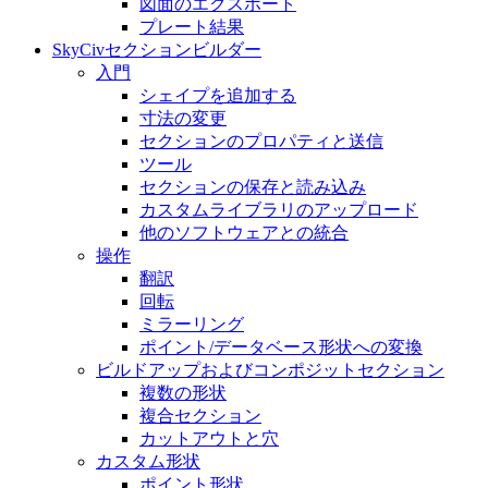
図面のエクスポート
プレート結果
SkyCivセクションビルダー
入門
シェイプを追加する
寸法の変​​更
セクションのプロパティと送信
ツール
セクションの保存と読み込み
カスタムライブラリのアップロード
他のソフトウェアとの統合
操作
翻訳
回転
ミラーリング
ポイント/データベース形状への変換
ビルドアップおよびコンポジットセクション
複数の形状
複合セクション
カットアウトと穴
カスタム形状
ポイント形状