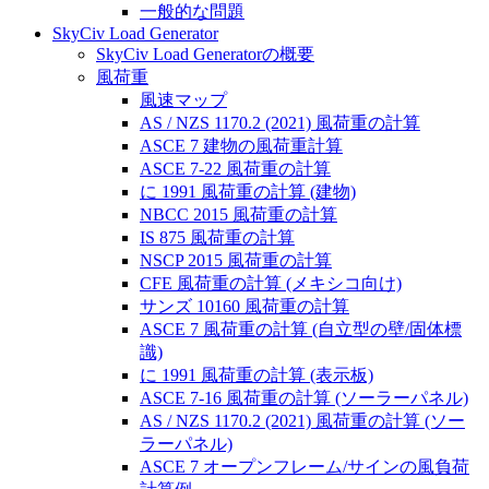
一般的な問題
SkyCiv Load Generator
SkyCiv Load Generatorの概要
風荷重
風速マップ
AS / NZS 1170.2 (2021) 風荷重の計算
ASCE 7 建物の風荷重計算
ASCE 7-22 風荷重の計算
に 1991 風荷重の計算 (建物)
NBCC 2015 風荷重の計算
IS 875 風荷重の計算
NSCP 2015 風荷重の計算
CFE 風荷重の計算 (メキシコ向け)
サンズ 10160 風荷重の計算
ASCE 7 風荷重の計算 (自立型の壁/固体標
識)
に 1991 風荷重の計算 (表示板)
ASCE 7-16 風荷重の計算 (ソーラーパネル)
AS / NZS 1170.2 (2021) 風荷重の計算 (ソー
ラーパネル)
ASCE 7 オープンフレーム/サインの風負荷