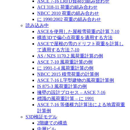
ASCE 7-16 LRFD負荷の組み合わせ
ACI 318-11 荷重の組み合わせ
NBCC 2010 荷重の組み合わせ
に 1990:2002 荷重の組み合わせ
読み込み中
ASCEを使用した屋根雪荷重の計算 7-10
構造3Dで偏心点荷重を適用する方法
ASCEで屋根の雪のドリフト荷重を計算し
て適用する方法 7-10
AS / NZS 1170.2 風荷重計算の例
ASCE 7-10 風荷重計算の例
に 1991-1-4 風荷重計算の例
NBCC 2015 積雪荷重の計算例
ASCE 7-16 L字型建物の風荷重計算例
IS 875-3 風荷重計算の例
擁壁の設計プロセス – ASCE 7-16
標識の風荷重計算 – に 1991
ASCE 7-16 等価横力計算法による地震荷重
計算例
S3D検証モデル
2階建ての構造
中層ビル