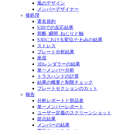
風のデザイン
メンバーデザイナー
後処理
署名規約
S3Dでの反応結果
剪断, 瞬間, ねじりと軸
S3Dにおける変位/たわみの結果
ストレス
プレート分析結果
座屈
3Dレンダラーの結果
単一メンバー分析
トラスハンドの計算
結果の概要と制限チェック
プレートセクションのカット
報告
分析レポートと部品表
単一メンバーレポート
ユーザー定義のスクリーンショット
節点結果
メンバーの結果