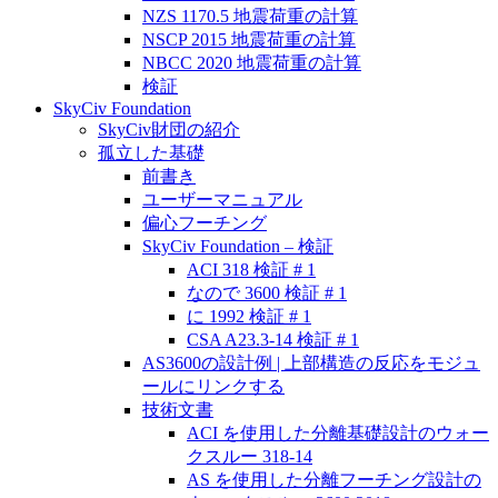
NZS 1170.5 地震荷重の計算
NSCP 2015 地震荷重の計算
NBCC 2020 地震荷重の計算
検証
SkyCiv Foundation
SkyCiv財団の紹介
孤立した基礎
前書き
ユーザーマニュアル
偏心フーチング
SkyCiv Foundation – 検証
ACI 318 検証 # 1
なので 3600 検証 # 1
に 1992 検証 # 1
CSA A23.3-14 検証 # 1
AS3600の設計例 | 上部構造の反応をモジュ
ールにリンクする
技術文書
ACI を使用した分離基礎設計のウォー
クスルー 318-14
AS を使用した分離フーチング設計の