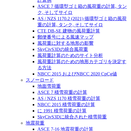
計算例
ASCE 7 循環型ゴミ箱の風荷重の計算, タン
ク, そしてサイロ
AS / NZS 1170.2 (2021) 循環型ゴミ箱の風荷
重の計算, タンク, そしてサイロ
CTE DB-SE 建物の風荷重計算
郵便番号による風速マップ
風荷重に対する地形の影響
SkyCivS3Dの統合風荷重
風荷重計算のためのサイト分析
風荷重計算のための地形カテゴリを決定す
る方法
NBCC 2015 およびNBCC 2020 CpCg値
スノーロード
地面雪荷重
ASCE 7 積雪荷重の計算
AS / NZS 1170 積雪荷重の計算
NBCC 2015 積雪荷重の計算
に 1991 積雪荷重の計算
SkyCivS3Dに統合された積雪荷重
地震荷重
ASCE 7-16 地震荷重の計算