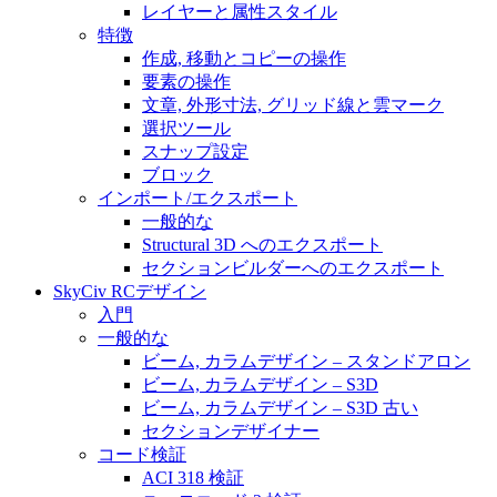
レイヤーと属性スタイル
特徴
作成, 移動とコピーの操作
要素の操作
文章, 外形寸法, グリッド線と雲マーク
選択ツール
スナップ設定
ブロック
インポート/エクスポート
一般的な
Structural 3D へのエクスポート
セクションビルダーへのエクスポート
SkyCiv RCデザイン
入門
一般的な
ビーム, カラムデザイン – スタンドアロン
ビーム, カラムデザイン – S3D
ビーム, カラムデザイン – S3D 古い
セクションデザイナー
コード検証
ACI 318 検証