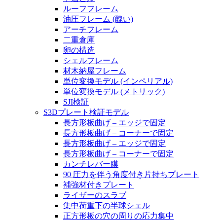
ルーフフレーム
油圧フレーム (醜い)
アーチフレーム
二重倉庫
卵の構造
シェルフレーム
材木納屋フレーム
単位変換モデル (インペリアル)
単位変換モデル (メトリック)
SJI検証
S3Dプレート検証モデル
長方形板曲げ – エッジで固定
長方形板曲げ – コーナーで固定
長方形板曲げ – エッジで固定
長方形板曲げ – コーナーで固定
カンチレバー膜
90 圧力を伴う角度付き片持ちプレート
補強材付きプレート
ライザーのスラブ
集中荷重下の半球シェル
正方形板の穴の周りの応力集中