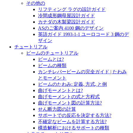
その他の
リフティング ラグの設計ガイド
冷間成形鋼母屋設計ガイド
カナダの木製梁設計ガイド
ASのご案内 4100 鋼のデザイン
英語ガイド 1993-1-1 ユーロコード 3 鋼のデ
ザイン
チュートリアル
ビームのチュートリアル
ビームとは?
ビームの種類
カンチレバービームの完全ガイド | たわみ
とモーメント
ビームのたわみ: 定義, 方式, と例
曲げモーメントとは?
曲げモーメントの式と方程式
曲げモーメント図の計算方法?
せん断力図の計算
サポートでの反応を決定する方法?
不確定なビームを計算する方法?
構造解析におけるサポートの種類