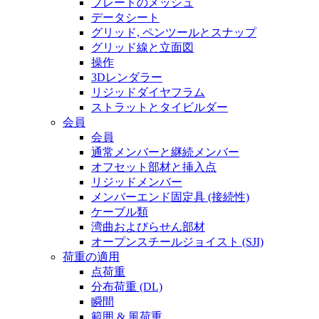
プレートのメッシュ
データシート
グリッド, ペンツールとスナップ
グリッド線と立面図
操作
3Dレンダラー
リジッドダイヤフラム
ストラットとタイビルダー
会員
会員
通常メンバーと継続メンバー
オフセット部材と挿入点
リジッドメンバー
メンバーエンド固定具 (接続性)
ケーブル類
湾曲およびらせん部材
オープンスチールジョイスト (SJI)
荷重の適用
点荷重
分布荷重 (DL)
瞬間
範囲 & 風荷重