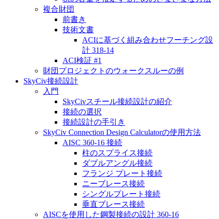
複合財団
前書き
技術文書
ACIに基づく組み合わせフーチング設
計 318-14
ACI検証 #1
財団プロジェクトのウォークスルーの例
SkyCiv接続設計
入門
SkyCivスチール接続設計の紹介
接続の選択
接続設計の手引き
SkyCiv Connection Design Calculatorの使用方法
AISC 360-16 接続
柱のスプライス接続
ダブルアングル接続
フランジ プレート接続
ニーブレース接続
シングルプレート接続
垂直ブレース接続
AISCを使用した鋼製接続の設計 360-16