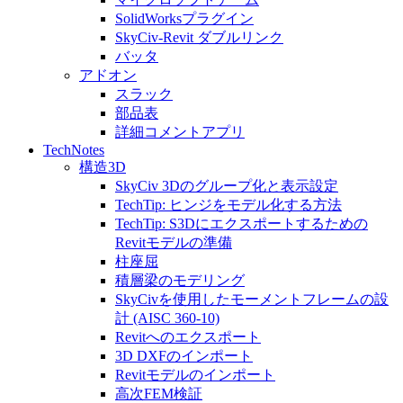
SolidWorksプラグイン
SkyCiv-Revit ダブルリンク
バッタ
アドオン
スラック
部品表
詳細コメントアプリ
TechNotes
構造3D
SkyCiv 3Dのグループ化と表示設定
TechTip: ヒンジをモデル化する方法
TechTip: S3Dにエクスポートするための
Revitモデルの準備
柱座屈
積層梁のモデリング
SkyCivを使用したモーメントフレームの設
計 (AISC 360-10)
Revitへのエクスポート
3D DXFのインポート
Revitモデルのインポート
高次FEM検証