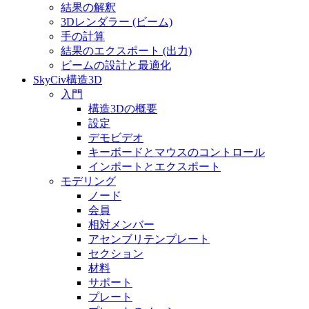
結果の解釈
3Dレンダラー (ビーム)
手の計算
結果のエクスポート (出力)
ビームの設計と最適化
SkyCiv構造3D
入門
構造3Dの概要
設定
デモビデオ
キーボードとマウスのコントロール
インポートとエクスポート
モデリング
ノード
会員
相対メンバー
アセンブリテンプレート
セクション
材料
サポート
プレート