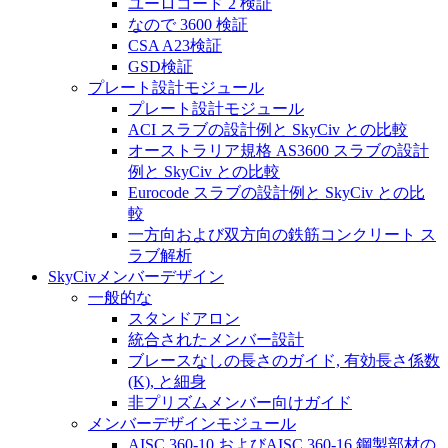
ユーロコード 2 検証
なので 3600 検証
CSA A23検証
GSD検証
プレート設計モジュール
プレート設計モジュール
ACI スラブの設計例と SkyCiv との比較
オーストラリア規格 AS3600 スラブの設計
例と SkyCiv との比較
Eurocode スラブの設計例と SkyCiv との比
較
一方向および双方向の鉄筋コンクリート ス
ラブ解析
SkyCivメンバーデザイン
一般的な
スタンドアロン
統合されたメンバー設計
ブレースなしの長さのガイド, 有効長さ係数
(K), と細身
非プリズムメンバー向けガイド
メンバーデザインモジュール
AISC 360-10 およびAISC 360-16 鋼製部材の