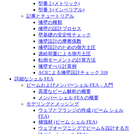
型番 2 (メトリック)
型番 3 (インペリアル)
記事とチュートリアル
擁壁の種類
擁壁の設計プロセス
壁基礎の安定性チェック
擁壁設計の摩擦係数
擁壁設計のための側方土圧
過給荷重による側方土圧
転倒モーメントの計算方法
擁壁すべり計算例
ACIによる擁壁設計チェック 318
詳細なシェル FEA
ビームおよびメンバーシェル FEA – 入門
高度なビーム解析の概要
メンバー シェル FEA の概要
モデリングとメッシング
ウェブとフランジの作成 (ビーム シェル
FEA)
補強材 (ビーム シェル FEA)
ウェブオープニングでビームを設計する方