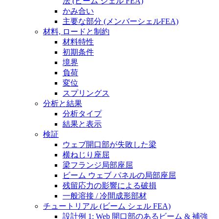
法 (ビーム シェル FEA)
かみ合い
主要な部分 (メンバーシェルFEA)
材料, ロードと制約
材料特性
初期条件
境界
負荷
変位
スプリングス
分析と結果
分析タイプ
結果と表示
検証
ウェブ開口部が失敗した梁
横ねじり座屈
梁フランジ局部座屈
ビーム ウェブ パネルの局部座屈
残留応力の影響による破損
一般溶接 / 冷間成形部材
チュートリアル (ビーム シェル FEA)
設計例 1: Web 開口部のあるビーム & 補強