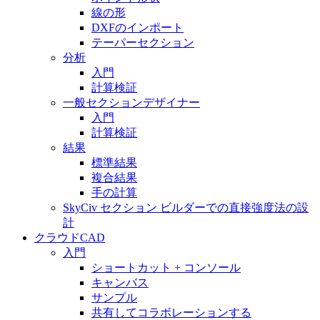
線の形
DXFのインポート
テーパーセクション
分析
入門
計算検証
一般セクションデザイナー
入門
計算検証
結果
標準結果
複合結果
手の計算
SkyCiv セクション ビルダーでの直接強度法の設
計
クラウドCAD
入門
ショートカット + コンソール
キャンバス
サンプル
共有してコラボレーションする