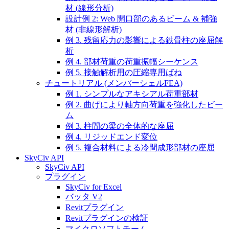
材 (線形分析)
設計例 2: Web 開口部のあるビーム & 補強
材 (非線形解析)
例 3. 残留応力の影響による鉄骨柱の座屈解
析
例 4. 部材荷重の荷重振幅シーケンス
例 5. 接触解析用の圧縮専用ばね
チュートリアル (メンバーシェルFEA)
例 1. シンプルなアキシアル荷重部材
例 2. 曲げにより軸方向荷重を強化したビー
ム
例 3. 柱間の梁の全体的な座屈
例 4. リジッドエンド変位
例 5. 複合材料による冷間成形部材の座屈
SkyCiv API
SkyCiv API
プラグイン
SkyCiv for Excel
バッタ V2
Revitプラグイン
Revitプラグインの検証
マイクロソフトチーム