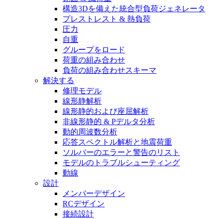
構造3Dを備えた統合型負荷ジェネレータ
プレストレスト & 熱負荷
圧力
自重
グループをロード
荷重の組み合わせ
負荷の組み合わせスキーマ
解決する
修理モデル
線形静解析
線形静的および座屈解析
非線形静的 & Pデルタ分析
動的周波数分析
応答スペクトル解析と地震荷重
ソルバーのエラーと警告のリスト
モデルのトラブルシューティング
動線
設計
メンバーデザイン
RCデザイン
接続設計