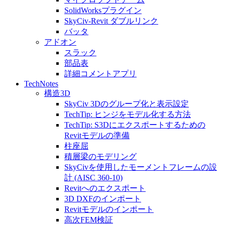
SolidWorksプラグイン
SkyCiv-Revit ダブルリンク
バッタ
アドオン
スラック
部品表
詳細コメントアプリ
TechNotes
構造3D
SkyCiv 3Dのグループ化と表示設定
TechTip: ヒンジをモデル化する方法
TechTip: S3Dにエクスポートするための
Revitモデルの準備
柱座屈
積層梁のモデリング
SkyCivを使用したモーメントフレームの設
計 (AISC 360-10)
Revitへのエクスポート
3D DXFのインポート
Revitモデルのインポート
高次FEM検証