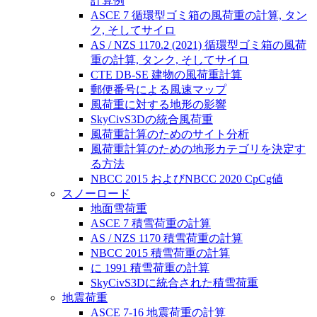
計算例
ASCE 7 循環型ゴミ箱の風荷重の計算, タン
ク, そしてサイロ
AS / NZS 1170.2 (2021) 循環型ゴミ箱の風荷
重の計算, タンク, そしてサイロ
CTE DB-SE 建物の風荷重計算
郵便番号による風速マップ
風荷重に対する地形の影響
SkyCivS3Dの統合風荷重
風荷重計算のためのサイト分析
風荷重計算のための地形カテゴリを決定す
る方法
NBCC 2015 およびNBCC 2020 CpCg値
スノーロード
地面雪荷重
ASCE 7 積雪荷重の計算
AS / NZS 1170 積雪荷重の計算
NBCC 2015 積雪荷重の計算
に 1991 積雪荷重の計算
SkyCivS3Dに統合された積雪荷重
地震荷重
ASCE 7-16 地震荷重の計算