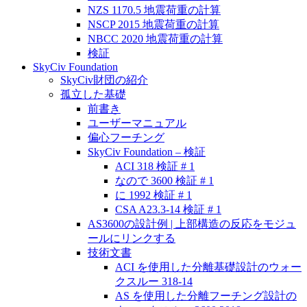
NZS 1170.5 地震荷重の計算
NSCP 2015 地震荷重の計算
NBCC 2020 地震荷重の計算
検証
SkyCiv Foundation
SkyCiv財団の紹介
孤立した基礎
前書き
ユーザーマニュアル
偏心フーチング
SkyCiv Foundation – 検証
ACI 318 検証 # 1
なので 3600 検証 # 1
に 1992 検証 # 1
CSA A23.3-14 検証 # 1
AS3600の設計例 | 上部構造の反応をモジュ
ールにリンクする
技術文書
ACI を使用した分離基礎設計のウォー
クスルー 318-14
AS を使用した分離フーチング設計の