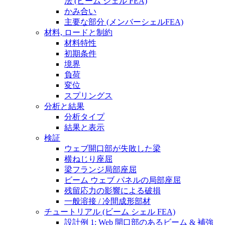
法 (ビーム シェル FEA)
かみ合い
主要な部分 (メンバーシェルFEA)
材料, ロードと制約
材料特性
初期条件
境界
負荷
変位
スプリングス
分析と結果
分析タイプ
結果と表示
検証
ウェブ開口部が失敗した梁
横ねじり座屈
梁フランジ局部座屈
ビーム ウェブ パネルの局部座屈
残留応力の影響による破損
一般溶接 / 冷間成形部材
チュートリアル (ビーム シェル FEA)
設計例 1: Web 開口部のあるビーム & 補強