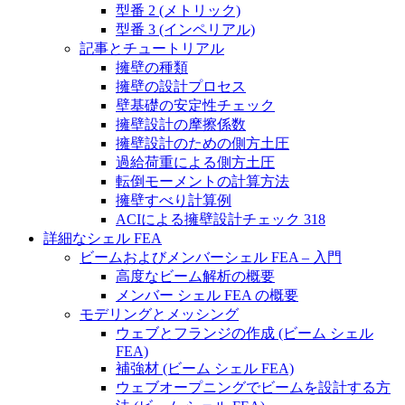
型番 2 (メトリック)
型番 3 (インペリアル)
記事とチュートリアル
擁壁の種類
擁壁の設計プロセス
壁基礎の安定性チェック
擁壁設計の摩擦係数
擁壁設計のための側方土圧
過給荷重による側方土圧
転倒モーメントの計算方法
擁壁すべり計算例
ACIによる擁壁設計チェック 318
詳細なシェル FEA
ビームおよびメンバーシェル FEA – 入門
高度なビーム解析の概要
メンバー シェル FEA の概要
モデリングとメッシング
ウェブとフランジの作成 (ビーム シェル
FEA)
補強材 (ビーム シェル FEA)
ウェブオープニングでビームを設計する方