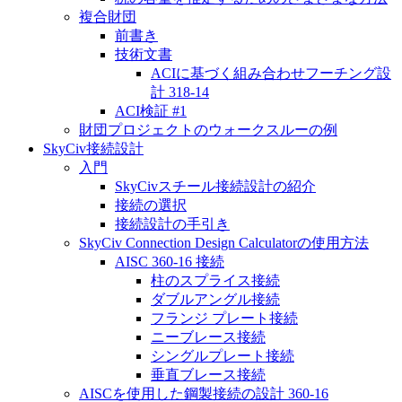
複合財団
前書き
技術文書
ACIに基づく組み合わせフーチング設
計 318-14
ACI検証 #1
財団プロジェクトのウォークスルーの例
SkyCiv接続設計
入門
SkyCivスチール接続設計の紹介
接続の選択
接続設計の手引き
SkyCiv Connection Design Calculatorの使用方法
AISC 360-16 接続
柱のスプライス接続
ダブルアングル接続
フランジ プレート接続
ニーブレース接続
シングルプレート接続
垂直ブレース接続
AISCを使用した鋼製接続の設計 360-16