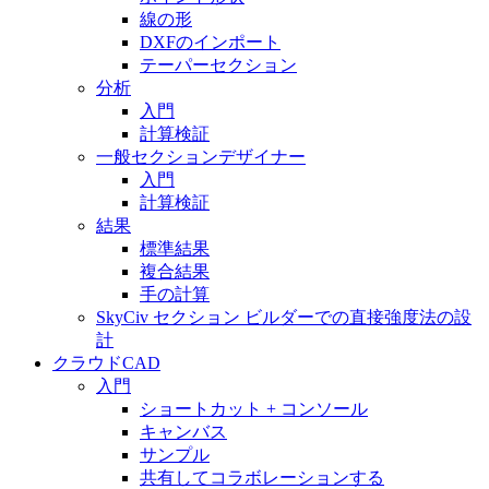
線の形
DXFのインポート
テーパーセクション
分析
入門
計算検証
一般セクションデザイナー
入門
計算検証
結果
標準結果
複合結果
手の計算
SkyCiv セクション ビルダーでの直接強度法の設
計
クラウドCAD
入門
ショートカット + コンソール
キャンバス
サンプル
共有してコラボレーションする