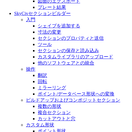
図面のエクスポート
プレート結果
SkyCivセクションビルダー
入門
シェイプを追加する
寸法の変​​更
セクションのプロパティと送信
ツール
セクションの保存と読み込み
カスタムライブラリのアップロード
他のソフトウェアとの統合
操作
翻訳
回転
ミラーリング
ポイント/データベース形状への変換
ビルドアップおよびコンポジットセクション
複数の形状
複合セクション
カットアウトと穴
カスタム形状
ポイント形状