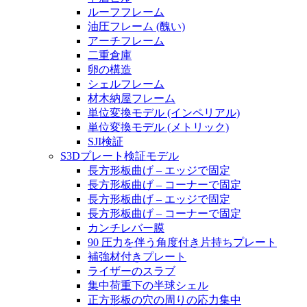
ルーフフレーム
油圧フレーム (醜い)
アーチフレーム
二重倉庫
卵の構造
シェルフレーム
材木納屋フレーム
単位変換モデル (インペリアル)
単位変換モデル (メトリック)
SJI検証
S3Dプレート検証モデル
長方形板曲げ – エッジで固定
長方形板曲げ – コーナーで固定
長方形板曲げ – エッジで固定
長方形板曲げ – コーナーで固定
カンチレバー膜
90 圧力を伴う角度付き片持ちプレート
補強材付きプレート
ライザーのスラブ
集中荷重下の半球シェル
正方形板の穴の周りの応力集中