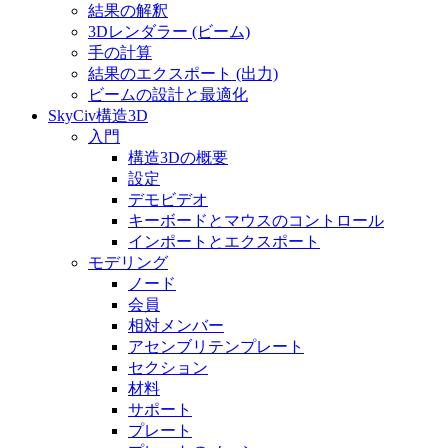
結果の解釈
3Dレンダラー (ビーム)
手の計算
結果のエクスポート (出力)
ビームの設計と最適化
SkyCiv構造3D
入門
構造3Dの概要
設定
デモビデオ
キーボードとマウスのコントロール
インポートとエクスポート
モデリング
ノード
会員
相対メンバー
アセンブリテンプレート
セクション
材料
サポート
プレート