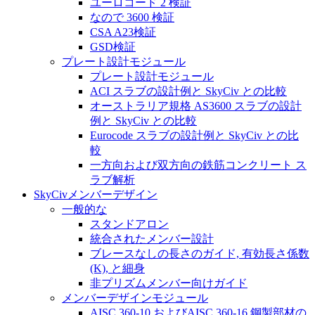
ユーロコード 2 検証
なので 3600 検証
CSA A23検証
GSD検証
プレート設計モジュール
プレート設計モジュール
ACI スラブの設計例と SkyCiv との比較
オーストラリア規格 AS3600 スラブの設計
例と SkyCiv との比較
Eurocode スラブの設計例と SkyCiv との比
較
一方向および双方向の鉄筋コンクリート ス
ラブ解析
SkyCivメンバーデザイン
一般的な
スタンドアロン
統合されたメンバー設計
ブレースなしの長さのガイド, 有効長さ係数
(K), と細身
非プリズムメンバー向けガイド
メンバーデザインモジュール
AISC 360-10 およびAISC 360-16 鋼製部材の