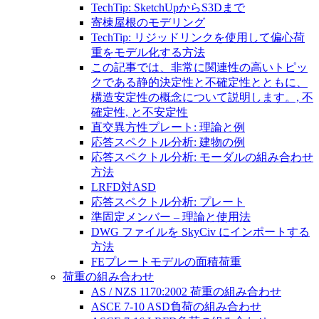
TechTip: SketchUpからS3Dまで
寄棟屋根のモデリング
TechTip: リジッドリンクを使用して偏心荷
重をモデル化する方法
この記事では、非常に関連性の高いトピッ
クである静的決定性と不確定性とともに、
構造安定性の概念について説明します。, 不
確定性, と不安定性
直交異方性プレート: 理論と例
応答スペクトル分析: 建物の例
応答スペクトル分析: モーダルの組み合わせ
方法
LRFD対ASD
応答スペクトル分析: プレート
準固定メンバー – 理論と使用法
DWG ファイルを SkyCiv にインポートする
方法
FEプレートモデルの面積荷重
荷重の組み合わせ
AS / NZS 1170:2002 荷重の組み合わせ
ASCE 7-10 ASD負荷の組み合わせ