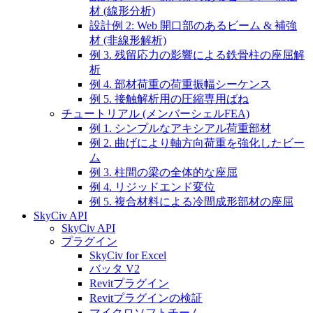
材 (線形分析)
設計例 2: Web 開口部のあるビーム & 補強
材 (非線形解析)
例 3. 残留応力の影響による鉄骨柱の座屈解
析
例 4. 部材荷重の荷重振幅シーケンス
例 5. 接触解析用の圧縮専用ばね
チュートリアル (メンバーシェルFEA)
例 1. シンプルなアキシアル荷重部材
例 2. 曲げにより軸方向荷重を強化したビー
ム
例 3. 柱間の梁の全体的な座屈
例 4. リジッドエンド変位
例 5. 複合材料による冷間成形部材の座屈
SkyCiv API
SkyCiv API
プラグイン
SkyCiv for Excel
バッタ V2
Revitプラグイン
Revitプラグインの検証
マイクロソフトチーム