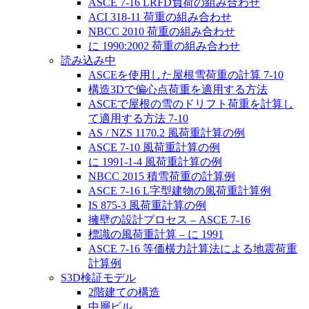
ASCE 7-16 LRFD負荷の組み合わせ
ACI 318-11 荷重の組み合わせ
NBCC 2010 荷重の組み合わせ
に 1990:2002 荷重の組み合わせ
読み込み中
ASCEを使用した屋根雪荷重の計算 7-10
構造3Dで偏心点荷重を適用する方法
ASCEで屋根の雪のドリフト荷重を計算し
て適用する方法 7-10
AS / NZS 1170.2 風荷重計算の例
ASCE 7-10 風荷重計算の例
に 1991-1-4 風荷重計算の例
NBCC 2015 積雪荷重の計算例
ASCE 7-16 L字型建物の風荷重計算例
IS 875-3 風荷重計算の例
擁壁の設計プロセス – ASCE 7-16
標識の風荷重計算 – に 1991
ASCE 7-16 等価横力計算法による地震荷重
計算例
S3D検証モデル
2階建ての構造
中層ビル