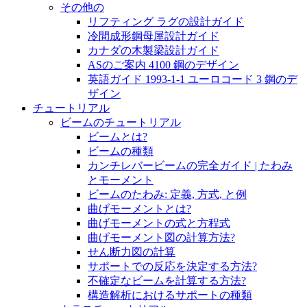
その他の
リフティング ラグの設計ガイド
冷間成形鋼母屋設計ガイド
カナダの木製梁設計ガイド
ASのご案内 4100 鋼のデザイン
英語ガイド 1993-1-1 ユーロコード 3 鋼のデ
ザイン
チュートリアル
ビームのチュートリアル
ビームとは?
ビームの種類
カンチレバービームの完全ガイド | たわみ
とモーメント
ビームのたわみ: 定義, 方式, と例
曲げモーメントとは?
曲げモーメントの式と方程式
曲げモーメント図の計算方法?
せん断力図の計算
サポートでの反応を決定する方法?
不確定なビームを計算する方法?
構造解析におけるサポートの種類