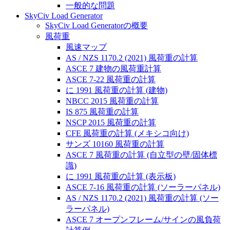
一般的な問題
SkyCiv Load Generator
SkyCiv Load Generatorの概要
風荷重
風速マップ
AS / NZS 1170.2 (2021) 風荷重の計算
ASCE 7 建物の風荷重計算
ASCE 7-22 風荷重の計算
に 1991 風荷重の計算 (建物)
NBCC 2015 風荷重の計算
IS 875 風荷重の計算
NSCP 2015 風荷重の計算
CFE 風荷重の計算 (メキシコ向け)
サンズ 10160 風荷重の計算
ASCE 7 風荷重の計算 (自立型の壁/固体標
識)
に 1991 風荷重の計算 (表示板)
ASCE 7-16 風荷重の計算 (ソーラーパネル)
AS / NZS 1170.2 (2021) 風荷重の計算 (ソー
ラーパネル)
ASCE 7 オープンフレーム/サインの風負荷