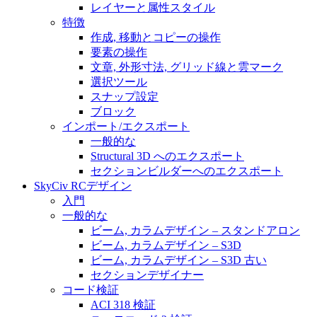
レイヤーと属性スタイル
特徴
作成, 移動とコピーの操作
要素の操作
文章, 外形寸法, グリッド線と雲マーク
選択ツール
スナップ設定
ブロック
インポート/エクスポート
一般的な
Structural 3D へのエクスポート
セクションビルダーへのエクスポート
SkyCiv RCデザイン
入門
一般的な
ビーム, カラムデザイン – スタンドアロン
ビーム, カラムデザイン – S3D
ビーム, カラムデザイン – S3D 古い
セクションデザイナー
コード検証
ACI 318 検証