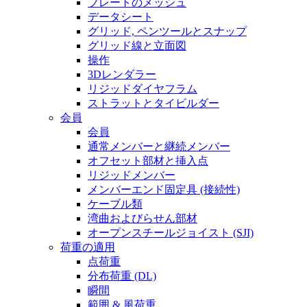
プレートのメッシュ
データシート
グリッド, ペンツールとスナップ
グリッド線と立面図
操作
3Dレンダラー
リジッドダイヤフラム
ストラットとタイビルダー
会員
会員
通常メンバーと継続メンバー
オフセット部材と挿入点
リジッドメンバー
メンバーエンド固定具 (接続性)
ケーブル類
湾曲およびらせん部材
オープンスチールジョイスト (SJI)
荷重の適用
点荷重
分布荷重 (DL)
瞬間
範囲 & 風荷重