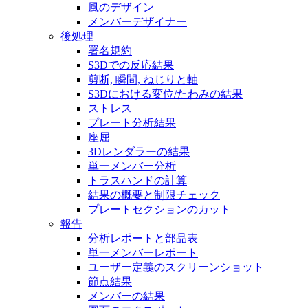
風のデザイン
メンバーデザイナー
後処理
署名規約
S3Dでの反応結果
剪断, 瞬間, ねじりと軸
S3Dにおける変位/たわみの結果
ストレス
プレート分析結果
座屈
3Dレンダラーの結果
単一メンバー分析
トラスハンドの計算
結果の概要と制限チェック
プレートセクションのカット
報告
分析レポートと部品表
単一メンバーレポート
ユーザー定義のスクリーンショット
節点結果
メンバーの結果