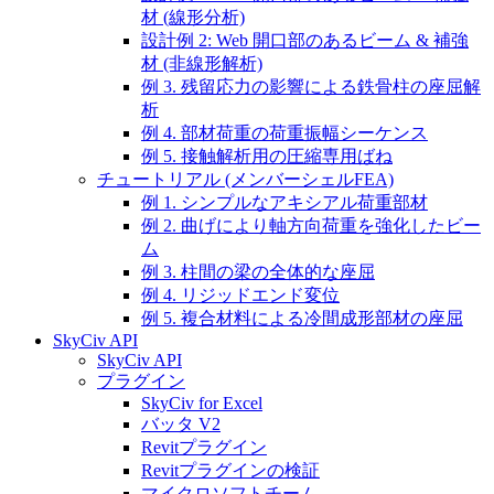
材 (線形分析)
設計例 2: Web 開口部のあるビーム & 補強
材 (非線形解析)
例 3. 残留応力の影響による鉄骨柱の座屈解
析
例 4. 部材荷重の荷重振幅シーケンス
例 5. 接触解析用の圧縮専用ばね
チュートリアル (メンバーシェルFEA)
例 1. シンプルなアキシアル荷重部材
例 2. 曲げにより軸方向荷重を強化したビー
ム
例 3. 柱間の梁の全体的な座屈
例 4. リジッドエンド変位
例 5. 複合材料による冷間成形部材の座屈
SkyCiv API
SkyCiv API
プラグイン
SkyCiv for Excel
バッタ V2
Revitプラグイン
Revitプラグインの検証
マイクロソフトチーム