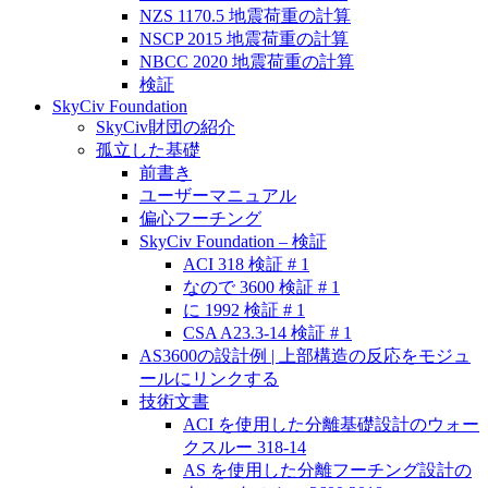
NZS 1170.5 地震荷重の計算
NSCP 2015 地震荷重の計算
NBCC 2020 地震荷重の計算
検証
SkyCiv Foundation
SkyCiv財団の紹介
孤立した基礎
前書き
ユーザーマニュアル
偏心フーチング
SkyCiv Foundation – 検証
ACI 318 検証 # 1
なので 3600 検証 # 1
に 1992 検証 # 1
CSA A23.3-14 検証 # 1
AS3600の設計例 | 上部構造の反応をモジュ
ールにリンクする
技術文書
ACI を使用した分離基礎設計のウォー
クスルー 318-14
AS を使用した分離フーチング設計の