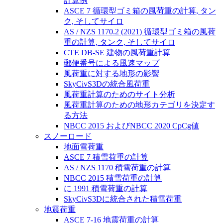
計算例
ASCE 7 循環型ゴミ箱の風荷重の計算, タン
ク, そしてサイロ
AS / NZS 1170.2 (2021) 循環型ゴミ箱の風荷
重の計算, タンク, そしてサイロ
CTE DB-SE 建物の風荷重計算
郵便番号による風速マップ
風荷重に対する地形の影響
SkyCivS3Dの統合風荷重
風荷重計算のためのサイト分析
風荷重計算のための地形カテゴリを決定す
る方法
NBCC 2015 およびNBCC 2020 CpCg値
スノーロード
地面雪荷重
ASCE 7 積雪荷重の計算
AS / NZS 1170 積雪荷重の計算
NBCC 2015 積雪荷重の計算
に 1991 積雪荷重の計算
SkyCivS3Dに統合された積雪荷重
地震荷重
ASCE 7-16 地震荷重の計算