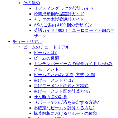
その他の
リフティング ラグの設計ガイド
冷間成形鋼母屋設計ガイド
カナダの木製梁設計ガイド
ASのご案内 4100 鋼のデザイン
英語ガイド 1993-1-1 ユーロコード 3 鋼のデ
ザイン
チュートリアル
ビームのチュートリアル
ビームとは?
ビームの種類
カンチレバービームの完全ガイド | たわみ
とモーメント
ビームのたわみ: 定義, 方式, と例
曲げモーメントとは?
曲げモーメントの式と方程式
曲げモーメント図の計算方法?
せん断力図の計算
サポートでの反応を決定する方法?
不確定なビームを計算する方法?
構造解析におけるサポートの種類