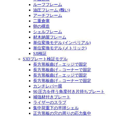
ルーフフレーム
油圧フレーム (醜い)
アーチフレーム
二重倉庫
卵の構造
シェルフレーム
材木納屋フレーム
単位変換モデル (インペリアル)
単位変換モデル (メトリック)
SJI検証
S3Dプレート検証モデル
長方形板曲げ – エッジで固定
長方形板曲げ – コーナーで固定
長方形板曲げ – エッジで固定
長方形板曲げ – コーナーで固定
カンチレバー膜
90 圧力を伴う角度付き片持ちプレート
補強材付きプレート
ライザーのスラブ
集中荷重下の半球シェル
正方形板の穴の周りの応力集中