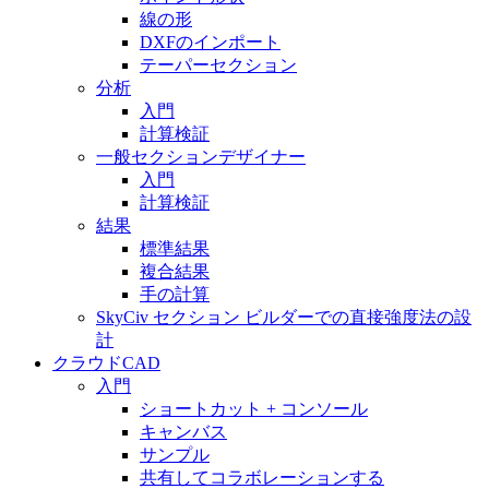
線の形
DXFのインポート
テーパーセクション
分析
入門
計算検証
一般セクションデザイナー
入門
計算検証
結果
標準結果
複合結果
手の計算
SkyCiv セクション ビルダーでの直接強度法の設
計
クラウドCAD
入門
ショートカット + コンソール
キャンバス
サンプル
共有してコラボレーションする