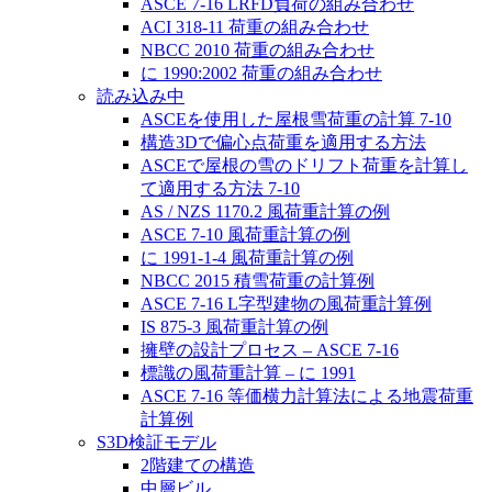
ASCE 7-16 LRFD負荷の組み合わせ
ACI 318-11 荷重の組み合わせ
NBCC 2010 荷重の組み合わせ
に 1990:2002 荷重の組み合わせ
読み込み中
ASCEを使用した屋根雪荷重の計算 7-10
構造3Dで偏心点荷重を適用する方法
ASCEで屋根の雪のドリフト荷重を計算し
て適用する方法 7-10
AS / NZS 1170.2 風荷重計算の例
ASCE 7-10 風荷重計算の例
に 1991-1-4 風荷重計算の例
NBCC 2015 積雪荷重の計算例
ASCE 7-16 L字型建物の風荷重計算例
IS 875-3 風荷重計算の例
擁壁の設計プロセス – ASCE 7-16
標識の風荷重計算 – に 1991
ASCE 7-16 等価横力計算法による地震荷重
計算例
S3D検証モデル
2階建ての構造
中層ビル