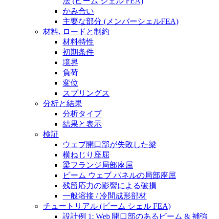
法 (ビーム シェル FEA)
かみ合い
主要な部分 (メンバーシェルFEA)
材料, ロードと制約
材料特性
初期条件
境界
負荷
変位
スプリングス
分析と結果
分析タイプ
結果と表示
検証
ウェブ開口部が失敗した梁
横ねじり座屈
梁フランジ局部座屈
ビーム ウェブ パネルの局部座屈
残留応力の影響による破損
一般溶接 / 冷間成形部材
チュートリアル (ビーム シェル FEA)
設計例 1: Web 開口部のあるビーム & 補強