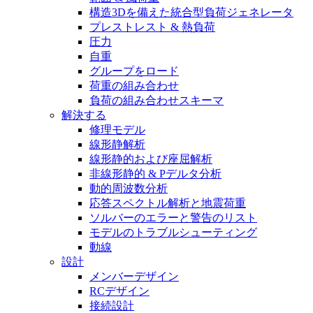
構造3Dを備えた統合型負荷ジェネレータ
プレストレスト & 熱負荷
圧力
自重
グループをロード
荷重の組み合わせ
負荷の組み合わせスキーマ
解決する
修理モデル
線形静解析
線形静的および座屈解析
非線形静的 & Pデルタ分析
動的周波数分析
応答スペクトル解析と地震荷重
ソルバーのエラーと警告のリスト
モデルのトラブルシューティング
動線
設計
メンバーデザイン
RCデザイン
接続設計