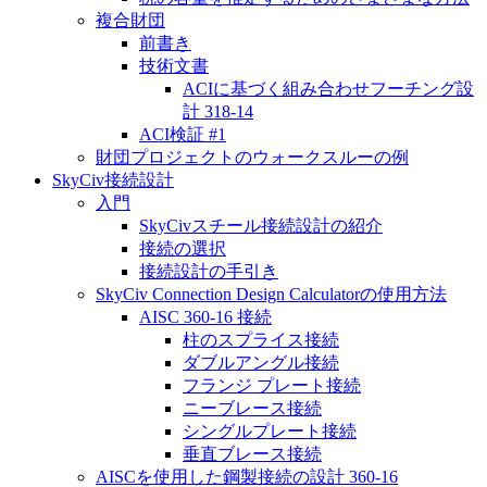
複合財団
前書き
技術文書
ACIに基づく組み合わせフーチング設
計 318-14
ACI検証 #1
財団プロジェクトのウォークスルーの例
SkyCiv接続設計
入門
SkyCivスチール接続設計の紹介
接続の選択
接続設計の手引き
SkyCiv Connection Design Calculatorの使用方法
AISC 360-16 接続
柱のスプライス接続
ダブルアングル接続
フランジ プレート接続
ニーブレース接続
シングルプレート接続
垂直ブレース接続
AISCを使用した鋼製接続の設計 360-16