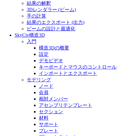
結果の解釈
3Dレンダラー (ビーム)
手の計算
結果のエクスポート (出力)
ビームの設計と最適化
SkyCiv構造3D
入門
構造3Dの概要
設定
デモビデオ
キーボードとマウスのコントロール
インポートとエクスポート
モデリング
ノード
会員
相対メンバー
アセンブリテンプレート
セクション
材料
サポート
プレート