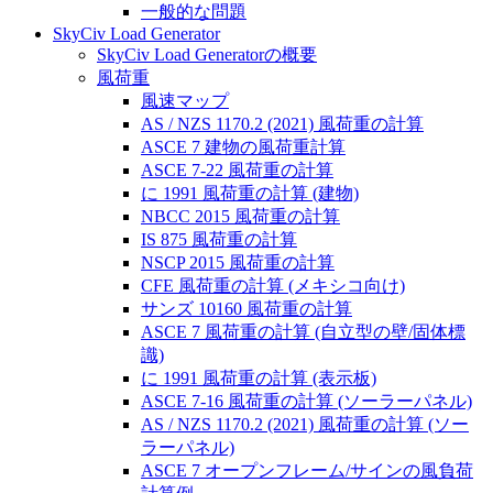
一般的な問題
SkyCiv Load Generator
SkyCiv Load Generatorの概要
風荷重
風速マップ
AS / NZS 1170.2 (2021) 風荷重の計算
ASCE 7 建物の風荷重計算
ASCE 7-22 風荷重の計算
に 1991 風荷重の計算 (建物)
NBCC 2015 風荷重の計算
IS 875 風荷重の計算
NSCP 2015 風荷重の計算
CFE 風荷重の計算 (メキシコ向け)
サンズ 10160 風荷重の計算
ASCE 7 風荷重の計算 (自立型の壁/固体標
識)
に 1991 風荷重の計算 (表示板)
ASCE 7-16 風荷重の計算 (ソーラーパネル)
AS / NZS 1170.2 (2021) 風荷重の計算 (ソー
ラーパネル)
ASCE 7 オープンフレーム/サインの風負荷