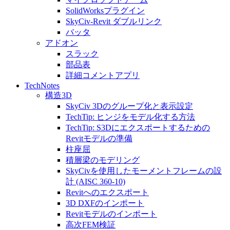
SolidWorksプラグイン
SkyCiv-Revit ダブルリンク
バッタ
アドオン
スラック
部品表
詳細コメントアプリ
TechNotes
構造3D
SkyCiv 3Dのグループ化と表示設定
TechTip: ヒンジをモデル化する方法
TechTip: S3Dにエクスポートするための
Revitモデルの準備
柱座屈
積層梁のモデリング
SkyCivを使用したモーメントフレームの設
計 (AISC 360-10)
Revitへのエクスポート
3D DXFのインポート
Revitモデルのインポート
高次FEM検証