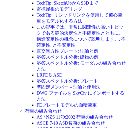
TechTip: SketchUpからS3Dまで
寄棟屋根のモデリング
TechTip: リジッドリンクを使用して偏心荷
重をモデル化する方法
この記事では、非常に関連性の高いトピッ
クである静的決定性と不確定性とともに、
構造安定性の概念について説明します。, 不
確定性, と不安定性
直交異方性プレート: 理論と例
応答スペクトル分析: 建物の例
応答スペクトル分析: モーダルの組み合わせ
方法
LRFD対ASD
応答スペクトル分析: プレート
準固定メンバー – 理論と使用法
DWG ファイルを SkyCiv にインポートする
方法
FEプレートモデルの面積荷重
荷重の組み合わせ
AS / NZS 1170:2002 荷重の組み合わせ
ASCE 7-10 ASD負荷の組み合わせ