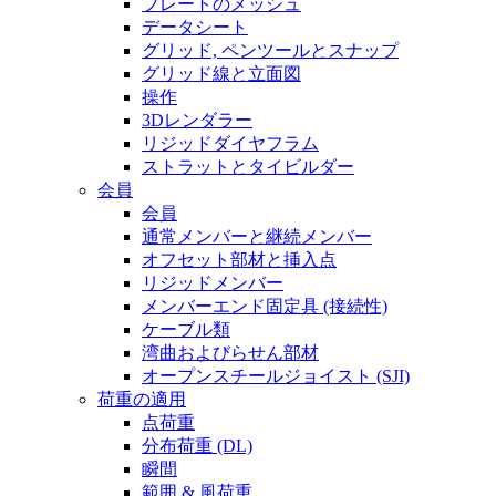
プレートのメッシュ
データシート
グリッド, ペンツールとスナップ
グリッド線と立面図
操作
3Dレンダラー
リジッドダイヤフラム
ストラットとタイビルダー
会員
会員
通常メンバーと継続メンバー
オフセット部材と挿入点
リジッドメンバー
メンバーエンド固定具 (接続性)
ケーブル類
湾曲およびらせん部材
オープンスチールジョイスト (SJI)
荷重の適用
点荷重
分布荷重 (DL)
瞬間
範囲 & 風荷重