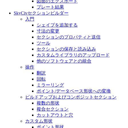
図面のエクスポート
プレート結果
SkyCivセクションビルダー
入門
シェイプを追加する
寸法の変​​更
セクションのプロパティと送信
ツール
セクションの保存と読み込み
カスタムライブラリのアップロード
他のソフトウェアとの統合
操作
翻訳
回転
ミラーリング
ポイント/データベース形状への変換
ビルドアップおよびコンポジットセクション
複数の形状
複合セクション
カットアウトと穴
カスタム形状
ポイント形状