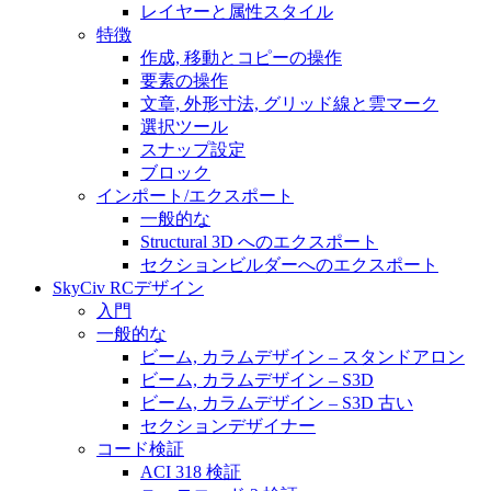
レイヤーと属性スタイル
特徴
作成, 移動とコピーの操作
要素の操作
文章, 外形寸法, グリッド線と雲マーク
選択ツール
スナップ設定
ブロック
インポート/エクスポート
一般的な
Structural 3D へのエクスポート
セクションビルダーへのエクスポート
SkyCiv RCデザイン
入門
一般的な
ビーム, カラムデザイン – スタンドアロン
ビーム, カラムデザイン – S3D
ビーム, カラムデザイン – S3D 古い
セクションデザイナー
コード検証
ACI 318 検証