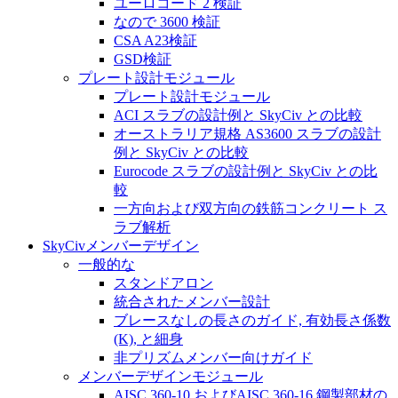
ユーロコード 2 検証
なので 3600 検証
CSA A23検証
GSD検証
プレート設計モジュール
プレート設計モジュール
ACI スラブの設計例と SkyCiv との比較
オーストラリア規格 AS3600 スラブの設計
例と SkyCiv との比較
Eurocode スラブの設計例と SkyCiv との比
較
一方向および双方向の鉄筋コンクリート ス
ラブ解析
SkyCivメンバーデザイン
一般的な
スタンドアロン
統合されたメンバー設計
ブレースなしの長さのガイド, 有効長さ係数
(K), と細身
非プリズムメンバー向けガイド
メンバーデザインモジュール
AISC 360-10 およびAISC 360-16 鋼製部材の