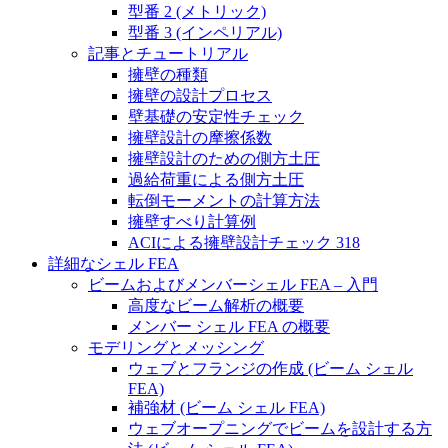
型番 2 (メトリック)
型番 3 (インペリアル)
記事とチュートリアル
擁壁の種類
擁壁の設計プロセス
壁基礎の安定性チェック
擁壁設計の摩擦係数
擁壁設計のための側方土圧
過給荷重による側方土圧
転倒モーメントの計算方法
擁壁すべり計算例
ACIによる擁壁設計チェック 318
詳細なシェル FEA
ビームおよびメンバーシェル FEA – 入門
高度なビーム解析の概要
メンバー シェル FEA の概要
モデリングとメッシング
ウェブとフランジの作成 (ビーム シェル
FEA)
補強材 (ビーム シェル FEA)
ウェブオープニングでビームを設計する方