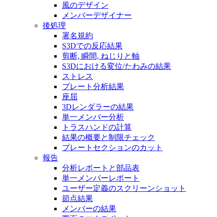
風のデザイン
メンバーデザイナー
後処理
署名規約
S3Dでの反応結果
剪断, 瞬間, ねじりと軸
S3Dにおける変位/たわみの結果
ストレス
プレート分析結果
座屈
3Dレンダラーの結果
単一メンバー分析
トラスハンドの計算
結果の概要と制限チェック
プレートセクションのカット
報告
分析レポートと部品表
単一メンバーレポート
ユーザー定義のスクリーンショット
節点結果
メンバーの結果