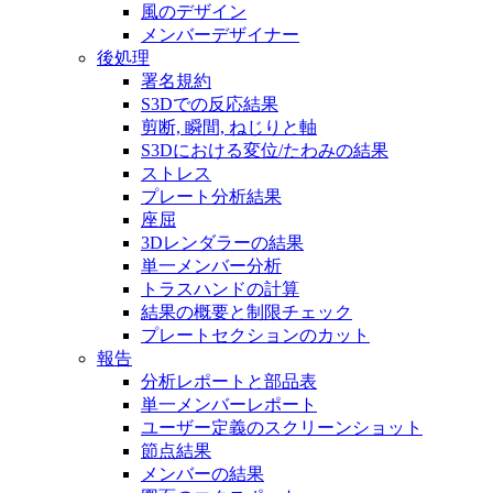
風のデザイン
メンバーデザイナー
後処理
署名規約
S3Dでの反応結果
剪断, 瞬間, ねじりと軸
S3Dにおける変位/たわみの結果
ストレス
プレート分析結果
座屈
3Dレンダラーの結果
単一メンバー分析
トラスハンドの計算
結果の概要と制限チェック
プレートセクションのカット
報告
分析レポートと部品表
単一メンバーレポート
ユーザー定義のスクリーンショット
節点結果
メンバーの結果