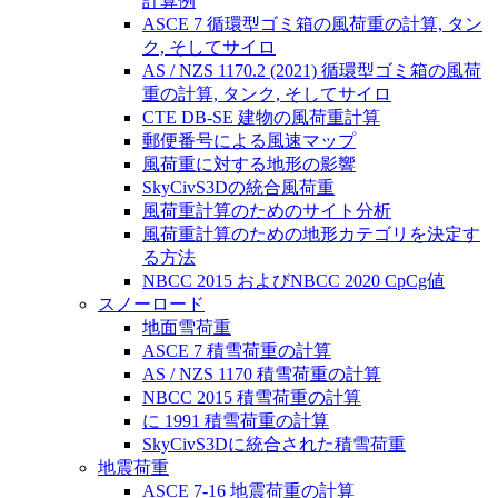
計算例
ASCE 7 循環型ゴミ箱の風荷重の計算, タン
ク, そしてサイロ
AS / NZS 1170.2 (2021) 循環型ゴミ箱の風荷
重の計算, タンク, そしてサイロ
CTE DB-SE 建物の風荷重計算
郵便番号による風速マップ
風荷重に対する地形の影響
SkyCivS3Dの統合風荷重
風荷重計算のためのサイト分析
風荷重計算のための地形カテゴリを決定す
る方法
NBCC 2015 およびNBCC 2020 CpCg値
スノーロード
地面雪荷重
ASCE 7 積雪荷重の計算
AS / NZS 1170 積雪荷重の計算
NBCC 2015 積雪荷重の計算
に 1991 積雪荷重の計算
SkyCivS3Dに統合された積雪荷重
地震荷重
ASCE 7-16 地震荷重の計算