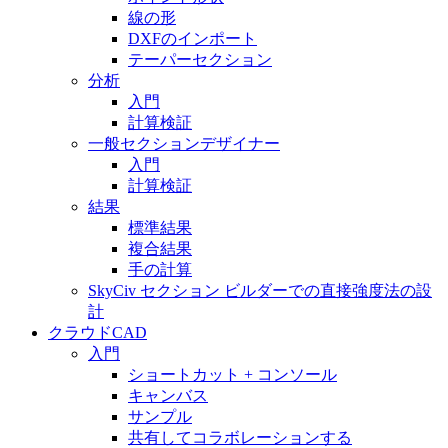
線の形
DXFのインポート
テーパーセクション
分析
入門
計算検証
一般セクションデザイナー
入門
計算検証
結果
標準結果
複合結果
手の計算
SkyCiv セクション ビルダーでの直接強度法の設
計
クラウドCAD
入門
ショートカット + コンソール
キャンバス
サンプル
共有してコラボレーションする