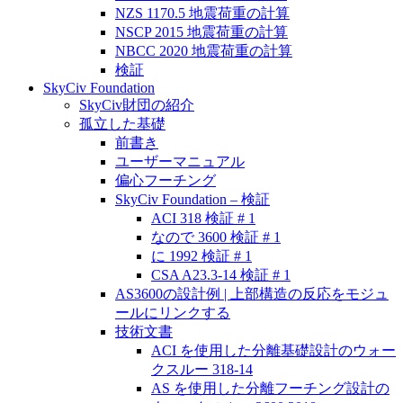
NZS 1170.5 地震荷重の計算
NSCP 2015 地震荷重の計算
NBCC 2020 地震荷重の計算
検証
SkyCiv Foundation
SkyCiv財団の紹介
孤立した基礎
前書き
ユーザーマニュアル
偏心フーチング
SkyCiv Foundation – 検証
ACI 318 検証 # 1
なので 3600 検証 # 1
に 1992 検証 # 1
CSA A23.3-14 検証 # 1
AS3600の設計例 | 上部構造の反応をモジュ
ールにリンクする
技術文書
ACI を使用した分離基礎設計のウォー
クスルー 318-14
AS を使用した分離フーチング設計の