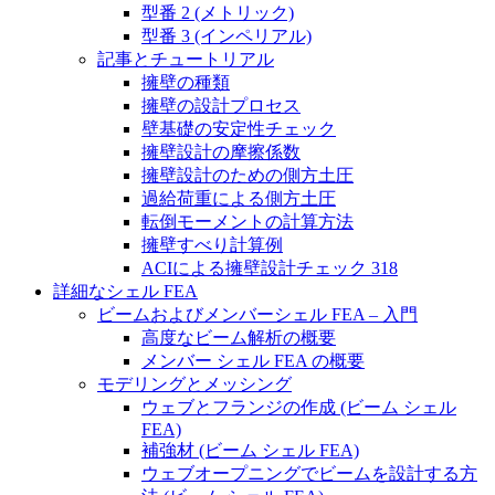
型番 2 (メトリック)
型番 3 (インペリアル)
記事とチュートリアル
擁壁の種類
擁壁の設計プロセス
壁基礎の安定性チェック
擁壁設計の摩擦係数
擁壁設計のための側方土圧
過給荷重による側方土圧
転倒モーメントの計算方法
擁壁すべり計算例
ACIによる擁壁設計チェック 318
詳細なシェル FEA
ビームおよびメンバーシェル FEA – 入門
高度なビーム解析の概要
メンバー シェル FEA の概要
モデリングとメッシング
ウェブとフランジの作成 (ビーム シェル
FEA)
補強材 (ビーム シェル FEA)
ウェブオープニングでビームを設計する方