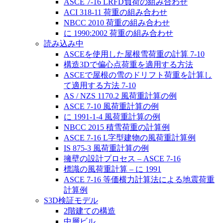
ASCE 7-16 LRFD負荷の組み合わせ
ACI 318-11 荷重の組み合わせ
NBCC 2010 荷重の組み合わせ
に 1990:2002 荷重の組み合わせ
読み込み中
ASCEを使用した屋根雪荷重の計算 7-10
構造3Dで偏心点荷重を適用する方法
ASCEで屋根の雪のドリフト荷重を計算し
て適用する方法 7-10
AS / NZS 1170.2 風荷重計算の例
ASCE 7-10 風荷重計算の例
に 1991-1-4 風荷重計算の例
NBCC 2015 積雪荷重の計算例
ASCE 7-16 L字型建物の風荷重計算例
IS 875-3 風荷重計算の例
擁壁の設計プロセス – ASCE 7-16
標識の風荷重計算 – に 1991
ASCE 7-16 等価横力計算法による地震荷重
計算例
S3D検証モデル
2階建ての構造
中層ビル