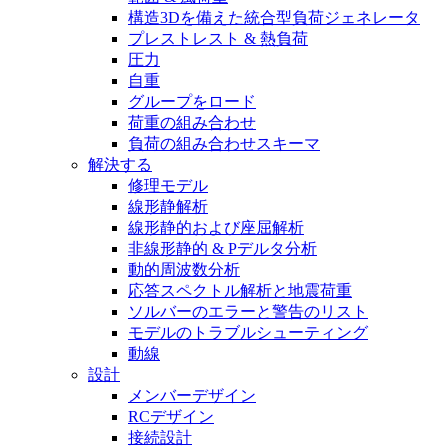
構造3Dを備えた統合型負荷ジェネレータ
プレストレスト & 熱負荷
圧力
自重
グループをロード
荷重の組み合わせ
負荷の組み合わせスキーマ
解決する
修理モデル
線形静解析
線形静的および座屈解析
非線形静的 & Pデルタ分析
動的周波数分析
応答スペクトル解析と地震荷重
ソルバーのエラーと警告のリスト
モデルのトラブルシューティング
動線
設計
メンバーデザイン
RCデザイン
接続設計