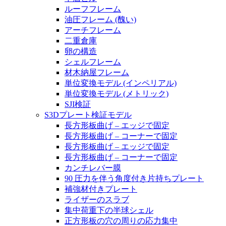
ルーフフレーム
油圧フレーム (醜い)
アーチフレーム
二重倉庫
卵の構造
シェルフレーム
材木納屋フレーム
単位変換モデル (インペリアル)
単位変換モデル (メトリック)
SJI検証
S3Dプレート検証モデル
長方形板曲げ – エッジで固定
長方形板曲げ – コーナーで固定
長方形板曲げ – エッジで固定
長方形板曲げ – コーナーで固定
カンチレバー膜
90 圧力を伴う角度付き片持ちプレート
補強材付きプレート
ライザーのスラブ
集中荷重下の半球シェル
正方形板の穴の周りの応力集中