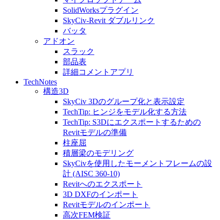
SolidWorksプラグイン
SkyCiv-Revit ダブルリンク
バッタ
アドオン
スラック
部品表
詳細コメントアプリ
TechNotes
構造3D
SkyCiv 3Dのグループ化と表示設定
TechTip: ヒンジをモデル化する方法
TechTip: S3Dにエクスポートするための
Revitモデルの準備
柱座屈
積層梁のモデリング
SkyCivを使用したモーメントフレームの設
計 (AISC 360-10)
Revitへのエクスポート
3D DXFのインポート
Revitモデルのインポート
高次FEM検証