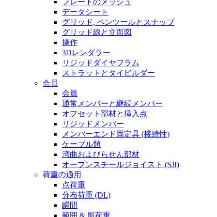
プレートのメッシュ
データシート
グリッド, ペンツールとスナップ
グリッド線と立面図
操作
3Dレンダラー
リジッドダイヤフラム
ストラットとタイビルダー
会員
会員
通常メンバーと継続メンバー
オフセット部材と挿入点
リジッドメンバー
メンバーエンド固定具 (接続性)
ケーブル類
湾曲およびらせん部材
オープンスチールジョイスト (SJI)
荷重の適用
点荷重
分布荷重 (DL)
瞬間
範囲 & 風荷重