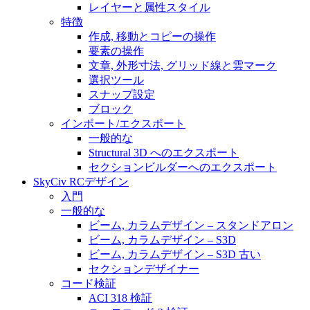
レイヤーと属性スタイル
特徴
作成, 移動とコピーの操作
要素の操作
文章, 外形寸法, グリッド線と雲マーク
選択ツール
スナップ設定
ブロック
インポート/エクスポート
一般的な
Structural 3D へのエクスポート
セクションビルダーへのエクスポート
SkyCiv RCデザイン
入門
一般的な
ビーム, カラムデザイン – スタンドアロン
ビーム, カラムデザイン – S3D
ビーム, カラムデザイン – S3D 古い
セクションデザイナー
コード検証
ACI 318 検証