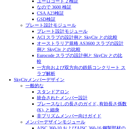
ユーロコード 2 検証
なので 3600 検証
CSA A23検証
GSD検証
プレート設計モジュール
プレート設計モジュール
ACI スラブの設計例と SkyCiv との比較
オーストラリア規格 AS3600 スラブの設計
例と SkyCiv との比較
Eurocode スラブの設計例と SkyCiv との比
較
一方向および双方向の鉄筋コンクリート ス
ラブ解析
SkyCivメンバーデザイン
一般的な
スタンドアロン
統合されたメンバー設計
ブレースなしの長さのガイド, 有効長さ係数
(K), と細身
非プリズムメンバー向けガイド
メンバーデザインモジュール
AISC 360-10 およびAISC 360-16 鋼製部材の