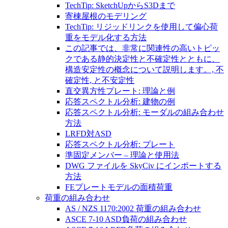
TechTip: SketchUpからS3Dまで
寄棟屋根のモデリング
TechTip: リジッドリンクを使用して偏心荷
重をモデル化する方法
この記事では、非常に関連性の高いトピッ
クである静的決定性と不確定性とともに、
構造安定性の概念について説明します。, 不
確定性, と不安定性
直交異方性プレート: 理論と例
応答スペクトル分析: 建物の例
応答スペクトル分析: モーダルの組み合わせ
方法
LRFD対ASD
応答スペクトル分析: プレート
準固定メンバー – 理論と使用法
DWG ファイルを SkyCiv にインポートする
方法
FEプレートモデルの面積荷重
荷重の組み合わせ
AS / NZS 1170:2002 荷重の組み合わせ
ASCE 7-10 ASD負荷の組み合わせ