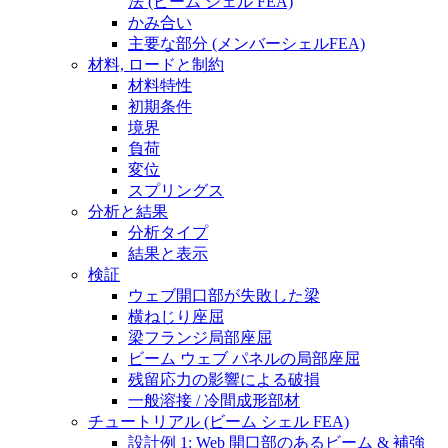
法 (ビーム シェル FEA)
かみ合い
主要な部分 (メンバーシェルFEA)
材料, ロードと制約
材料特性
初期条件
境界
負荷
変位
スプリングス
分析と結果
分析タイプ
結果と表示
検証
ウェブ開口部が失敗した梁
横ねじり座屈
梁フランジ局部座屈
ビーム ウェブ パネルの局部座屈
残留応力の影響による破損
一般溶接 / 冷間成形部材
チュートリアル (ビーム シェル FEA)
設計例 1: Web 開口部のあるビーム & 補強