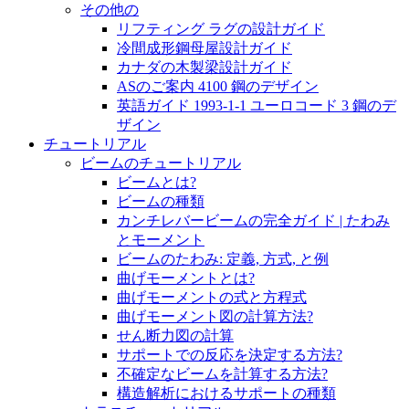
その他の
リフティング ラグの設計ガイド
冷間成形鋼母屋設計ガイド
カナダの木製梁設計ガイド
ASのご案内 4100 鋼のデザイン
英語ガイド 1993-1-1 ユーロコード 3 鋼のデ
ザイン
チュートリアル
ビームのチュートリアル
ビームとは?
ビームの種類
カンチレバービームの完全ガイド | たわみ
とモーメント
ビームのたわみ: 定義, 方式, と例
曲げモーメントとは?
曲げモーメントの式と方程式
曲げモーメント図の計算方法?
せん断力図の計算
サポートでの反応を決定する方法?
不確定なビームを計算する方法?
構造解析におけるサポートの種類