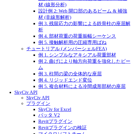
材 (線形分析)
設計例 2: Web 開口部のあるビーム & 補強
材 (非線形解析)
例 3. 残留応力の影響による鉄骨柱の座屈解
析
例 4. 部材荷重の荷重振幅シーケンス
例 5. 接触解析用の圧縮専用ばね
チュートリアル (メンバーシェルFEA)
例 1. シンプルなアキシアル荷重部材
例 2. 曲げにより軸方向荷重を強化したビー
ム
例 3. 柱間の梁の全体的な座屈
例 4. リジッドエンド変位
例 5. 複合材料による冷間成形部材の座屈
SkyCiv API
SkyCiv API
プラグイン
SkyCiv for Excel
バッタ V2
Revitプラグイン
Revitプラグインの検証
マイクロソフトチーム