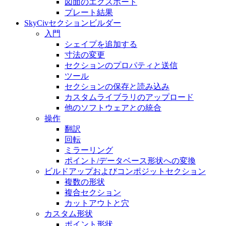
図面のエクスポート
プレート結果
SkyCivセクションビルダー
入門
シェイプを追加する
寸法の変​​更
セクションのプロパティと送信
ツール
セクションの保存と読み込み
カスタムライブラリのアップロード
他のソフトウェアとの統合
操作
翻訳
回転
ミラーリング
ポイント/データベース形状への変換
ビルドアップおよびコンポジットセクション
複数の形状
複合セクション
カットアウトと穴
カスタム形状
ポイント形状