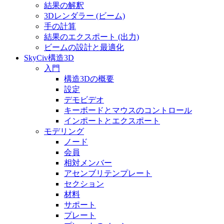
結果の解釈
3Dレンダラー (ビーム)
手の計算
結果のエクスポート (出力)
ビームの設計と最適化
SkyCiv構造3D
入門
構造3Dの概要
設定
デモビデオ
キーボードとマウスのコントロール
インポートとエクスポート
モデリング
ノード
会員
相対メンバー
アセンブリテンプレート
セクション
材料
サポート
プレート