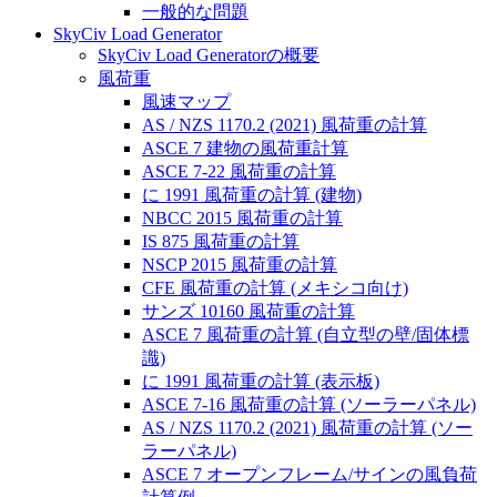
一般的な問題
SkyCiv Load Generator
SkyCiv Load Generatorの概要
風荷重
風速マップ
AS / NZS 1170.2 (2021) 風荷重の計算
ASCE 7 建物の風荷重計算
ASCE 7-22 風荷重の計算
に 1991 風荷重の計算 (建物)
NBCC 2015 風荷重の計算
IS 875 風荷重の計算
NSCP 2015 風荷重の計算
CFE 風荷重の計算 (メキシコ向け)
サンズ 10160 風荷重の計算
ASCE 7 風荷重の計算 (自立型の壁/固体標
識)
に 1991 風荷重の計算 (表示板)
ASCE 7-16 風荷重の計算 (ソーラーパネル)
AS / NZS 1170.2 (2021) 風荷重の計算 (ソー
ラーパネル)
ASCE 7 オープンフレーム/サインの風負荷