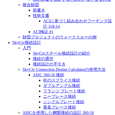
複合財団
前書き
技術文書
ACIに基づく組み合わせフーチング設
計 318-14
ACI検証 #1
財団プロジェクトのウォークスルーの例
SkyCiv接続設計
入門
SkyCivスチール接続設計の紹介
接続の選択
接続設計の手引き
SkyCiv Connection Design Calculatorの使用方法
AISC 360-16 接続
柱のスプライス接続
ダブルアングル接続
フランジ プレート接続
ニーブレース接続
シングルプレート接続
垂直ブレース接続
AISCを使用した鋼製接続の設計 360-16