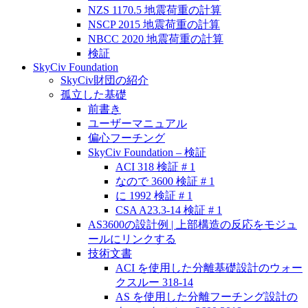
NZS 1170.5 地震荷重の計算
NSCP 2015 地震荷重の計算
NBCC 2020 地震荷重の計算
検証
SkyCiv Foundation
SkyCiv財団の紹介
孤立した基礎
前書き
ユーザーマニュアル
偏心フーチング
SkyCiv Foundation – 検証
ACI 318 検証 # 1
なので 3600 検証 # 1
に 1992 検証 # 1
CSA A23.3-14 検証 # 1
AS3600の設計例 | 上部構造の反応をモジュ
ールにリンクする
技術文書
ACI を使用した分離基礎設計のウォー
クスルー 318-14
AS を使用した分離フーチング設計の