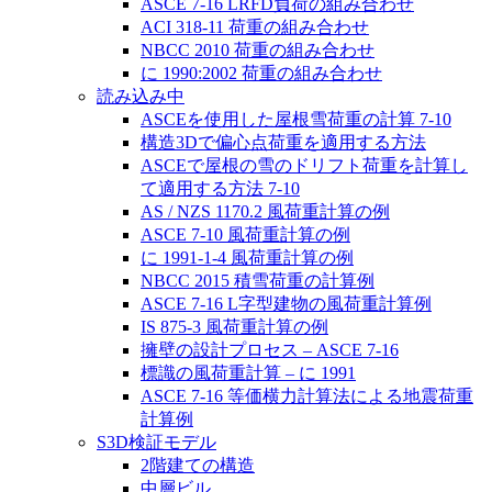
ASCE 7-16 LRFD負荷の組み合わせ
ACI 318-11 荷重の組み合わせ
NBCC 2010 荷重の組み合わせ
に 1990:2002 荷重の組み合わせ
読み込み中
ASCEを使用した屋根雪荷重の計算 7-10
構造3Dで偏心点荷重を適用する方法
ASCEで屋根の雪のドリフト荷重を計算し
て適用する方法 7-10
AS / NZS 1170.2 風荷重計算の例
ASCE 7-10 風荷重計算の例
に 1991-1-4 風荷重計算の例
NBCC 2015 積雪荷重の計算例
ASCE 7-16 L字型建物の風荷重計算例
IS 875-3 風荷重計算の例
擁壁の設計プロセス – ASCE 7-16
標識の風荷重計算 – に 1991
ASCE 7-16 等価横力計算法による地震荷重
計算例
S3D検証モデル
2階建ての構造
中層ビル