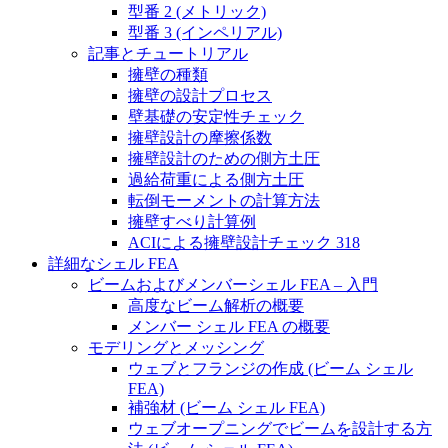
型番 2 (メトリック)
型番 3 (インペリアル)
記事とチュートリアル
擁壁の種類
擁壁の設計プロセス
壁基礎の安定性チェック
擁壁設計の摩擦係数
擁壁設計のための側方土圧
過給荷重による側方土圧
転倒モーメントの計算方法
擁壁すべり計算例
ACIによる擁壁設計チェック 318
詳細なシェル FEA
ビームおよびメンバーシェル FEA – 入門
高度なビーム解析の概要
メンバー シェル FEA の概要
モデリングとメッシング
ウェブとフランジの作成 (ビーム シェル
FEA)
補強材 (ビーム シェル FEA)
ウェブオープニングでビームを設計する方