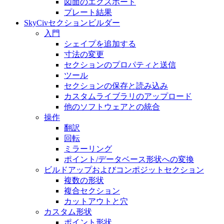
図面のエクスポート
プレート結果
SkyCivセクションビルダー
入門
シェイプを追加する
寸法の変​​更
セクションのプロパティと送信
ツール
セクションの保存と読み込み
カスタムライブラリのアップロード
他のソフトウェアとの統合
操作
翻訳
回転
ミラーリング
ポイント/データベース形状への変換
ビルドアップおよびコンポジットセクション
複数の形状
複合セクション
カットアウトと穴
カスタム形状
ポイント形状