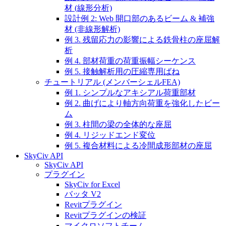
材 (線形分析)
設計例 2: Web 開口部のあるビーム & 補強
材 (非線形解析)
例 3. 残留応力の影響による鉄骨柱の座屈解
析
例 4. 部材荷重の荷重振幅シーケンス
例 5. 接触解析用の圧縮専用ばね
チュートリアル (メンバーシェルFEA)
例 1. シンプルなアキシアル荷重部材
例 2. 曲げにより軸方向荷重を強化したビー
ム
例 3. 柱間の梁の全体的な座屈
例 4. リジッドエンド変位
例 5. 複合材料による冷間成形部材の座屈
SkyCiv API
SkyCiv API
プラグイン
SkyCiv for Excel
バッタ V2
Revitプラグイン
Revitプラグインの検証
マイクロソフトチーム