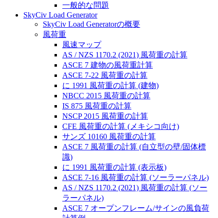
一般的な問題
SkyCiv Load Generator
SkyCiv Load Generatorの概要
風荷重
風速マップ
AS / NZS 1170.2 (2021) 風荷重の計算
ASCE 7 建物の風荷重計算
ASCE 7-22 風荷重の計算
に 1991 風荷重の計算 (建物)
NBCC 2015 風荷重の計算
IS 875 風荷重の計算
NSCP 2015 風荷重の計算
CFE 風荷重の計算 (メキシコ向け)
サンズ 10160 風荷重の計算
ASCE 7 風荷重の計算 (自立型の壁/固体標
識)
に 1991 風荷重の計算 (表示板)
ASCE 7-16 風荷重の計算 (ソーラーパネル)
AS / NZS 1170.2 (2021) 風荷重の計算 (ソー
ラーパネル)
ASCE 7 オープンフレーム/サインの風負荷