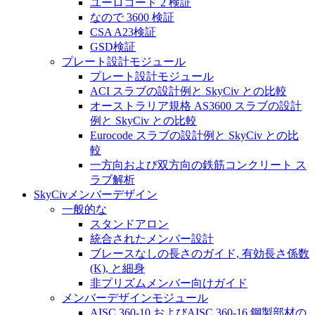
ユーロコード 2 検証
なので 3600 検証
CSA A23検証
GSD検証
プレート設計モジュール
プレート設計モジュール
ACI スラブの設計例と SkyCiv との比較
オーストラリア規格 AS3600 スラブの設計
例と SkyCiv との比較
Eurocode スラブの設計例と SkyCiv との比
較
一方向および双方向の鉄筋コンクリート ス
ラブ解析
SkyCivメンバーデザイン
一般的な
スタンドアロン
統合されたメンバー設計
ブレースなしの長さのガイド, 有効長さ係数
(K), と細身
非プリズムメンバー向けガイド
メンバーデザインモジュール
AISC 360-10 およびAISC 360-16 鋼製部材の