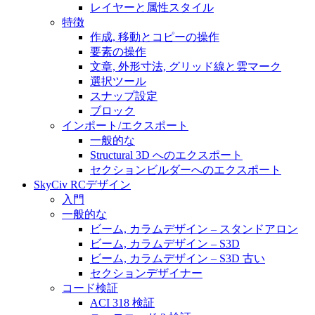
レイヤーと属性スタイル
特徴
作成, 移動とコピーの操作
要素の操作
文章, 外形寸法, グリッド線と雲マーク
選択ツール
スナップ設定
ブロック
インポート/エクスポート
一般的な
Structural 3D へのエクスポート
セクションビルダーへのエクスポート
SkyCiv RCデザイン
入門
一般的な
ビーム, カラムデザイン – スタンドアロン
ビーム, カラムデザイン – S3D
ビーム, カラムデザイン – S3D 古い
セクションデザイナー
コード検証
ACI 318 検証