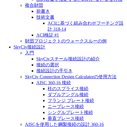
複合財団
前書き
技術文書
ACIに基づく組み合わせフーチング設
計 318-14
ACI検証 #1
財団プロジェクトのウォークスルーの例
SkyCiv接続設計
入門
SkyCivスチール接続設計の紹介
接続の選択
接続設計の手引き
SkyCiv Connection Design Calculatorの使用方法
AISC 360-16 接続
柱のスプライス接続
ダブルアングル接続
フランジ プレート接続
ニーブレース接続
シングルプレート接続
垂直ブレース接続
AISCを使用した鋼製接続の設計 360-16