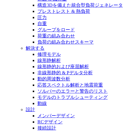
構造3Dを備えた統合型負荷ジェネレータ
プレストレスト & 熱負荷
圧力
自重
グループをロード
荷重の組み合わせ
負荷の組み合わせスキーマ
解決する
修理モデル
線形静解析
線形静的および座屈解析
非線形静的 & Pデルタ分析
動的周波数分析
応答スペクトル解析と地震荷重
ソルバーのエラーと警告のリスト
モデルのトラブルシューティング
動線
設計
メンバーデザイン
RCデザイン
接続設計