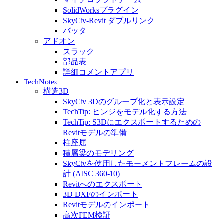
SolidWorksプラグイン
SkyCiv-Revit ダブルリンク
バッタ
アドオン
スラック
部品表
詳細コメントアプリ
TechNotes
構造3D
SkyCiv 3Dのグループ化と表示設定
TechTip: ヒンジをモデル化する方法
TechTip: S3Dにエクスポートするための
Revitモデルの準備
柱座屈
積層梁のモデリング
SkyCivを使用したモーメントフレームの設
計 (AISC 360-10)
Revitへのエクスポート
3D DXFのインポート
Revitモデルのインポート
高次FEM検証