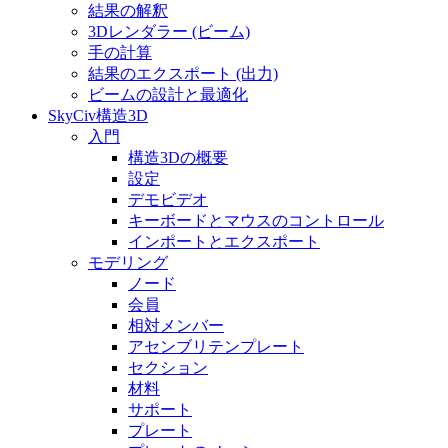
結果の解釈
3Dレンダラー (ビーム)
手の計算
結果のエクスポート (出力)
ビームの設計と最適化
SkyCiv構造3D
入門
構造3Dの概要
設定
デモビデオ
キーボードとマウスのコントロール
インポートとエクスポート
モデリング
ノード
会員
相対メンバー
アセンブリテンプレート
セクション
材料
サポート
プレート