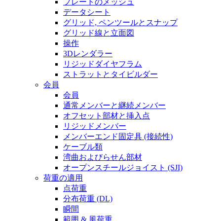
プレートのメッシュ
データシート
グリッド, ペンツールとスナップ
グリッド線と立面図
操作
3Dレンダラー
リジッドダイヤフラム
ストラットとタイビルダー
会員
会員
通常メンバーと継続メンバー
オフセット部材と挿入点
リジッドメンバー
メンバーエンド固定具 (接続性)
ケーブル類
湾曲およびらせん部材
オープンスチールジョイスト (SJI)
荷重の適用
点荷重
分布荷重 (DL)
瞬間
範囲 & 風荷重