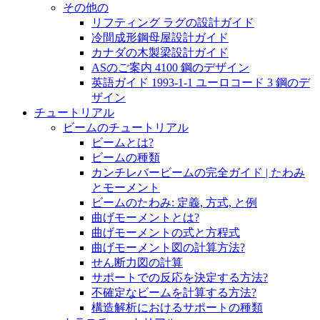
その他の
リフティング ラグの設計ガイド
冷間成形鋼母屋設計ガイド
カナダの木製梁設計ガイド
ASのご案内 4100 鋼のデザイン
英語ガイド 1993-1-1 ユーロコード 3 鋼のデ
ザイン
チュートリアル
ビームのチュートリアル
ビームとは?
ビームの種類
カンチレバービームの完全ガイド | たわみ
とモーメント
ビームのたわみ: 定義, 方式, と例
曲げモーメントとは?
曲げモーメントの式と方程式
曲げモーメント図の計算方法?
せん断力図の計算
サポートでの反応を決定する方法?
不確定なビームを計算する方法?
構造解析におけるサポートの種類