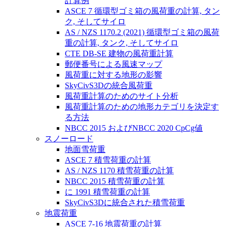
計算例
ASCE 7 循環型ゴミ箱の風荷重の計算, タン
ク, そしてサイロ
AS / NZS 1170.2 (2021) 循環型ゴミ箱の風荷
重の計算, タンク, そしてサイロ
CTE DB-SE 建物の風荷重計算
郵便番号による風速マップ
風荷重に対する地形の影響
SkyCivS3Dの統合風荷重
風荷重計算のためのサイト分析
風荷重計算のための地形カテゴリを決定す
る方法
NBCC 2015 およびNBCC 2020 CpCg値
スノーロード
地面雪荷重
ASCE 7 積雪荷重の計算
AS / NZS 1170 積雪荷重の計算
NBCC 2015 積雪荷重の計算
に 1991 積雪荷重の計算
SkyCivS3Dに統合された積雪荷重
地震荷重
ASCE 7-16 地震荷重の計算