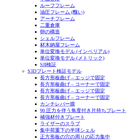
ルーフフレーム
油圧フレーム (醜い)
アーチフレーム
二重倉庫
卵の構造
シェルフレーム
材木納屋フレーム
単位変換モデル (インペリアル)
単位変換モデル (メトリック)
SJI検証
S3Dプレート検証モデル
長方形板曲げ – エッジで固定
長方形板曲げ – コーナーで固定
長方形板曲げ – エッジで固定
長方形板曲げ – コーナーで固定
カンチレバー膜
90 圧力を伴う角度付き片持ちプレート
補強材付きプレート
ライザーのスラブ
集中荷重下の半球シェル
正方形板の穴の周りの応力集中