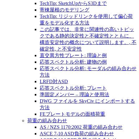
TechTip: SketchUpからS3Dまで
寄棟屋根のモデリング
TechTip: リジッドリンクを使用して偏心荷
重をモデル化する方法
この記事では、非常に関連性の高いトピッ
クである静的決定性と不確定性とともに、
構造安定性の概念について説明します。, 不
確定性, と不安定性
直交異方性プレート: 理論と例
応答スペクトル分析: 建物の例
応答スペクトル分析: モーダルの組み合わせ
方法
LRFD対ASD
応答スペクトル分析: プレート
準固定メンバー – 理論と使用法
DWG ファイルを SkyCiv にインポートする
方法
FEプレートモデルの面積荷重
荷重の組み合わせ
AS / NZS 1170:2002 荷重の組み合わせ
ASCE 7-10 ASD負荷の組み合わせ