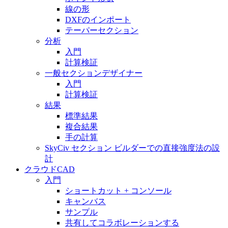
線の形
DXFのインポート
テーパーセクション
分析
入門
計算検証
一般セクションデザイナー
入門
計算検証
結果
標準結果
複合結果
手の計算
SkyCiv セクション ビルダーでの直接強度法の設
計
クラウドCAD
入門
ショートカット + コンソール
キャンバス
サンプル
共有してコラボレーションする