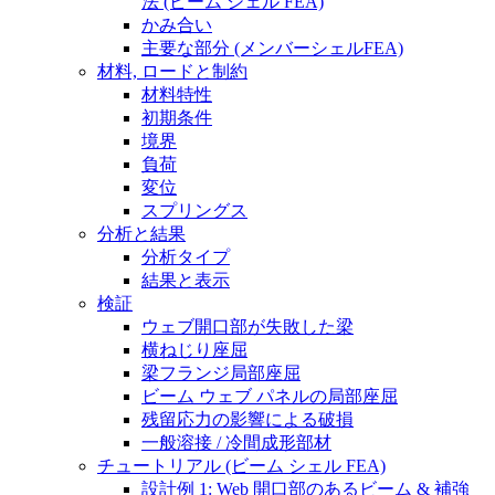
法 (ビーム シェル FEA)
かみ合い
主要な部分 (メンバーシェルFEA)
材料, ロードと制約
材料特性
初期条件
境界
負荷
変位
スプリングス
分析と結果
分析タイプ
結果と表示
検証
ウェブ開口部が失敗した梁
横ねじり座屈
梁フランジ局部座屈
ビーム ウェブ パネルの局部座屈
残留応力の影響による破損
一般溶接 / 冷間成形部材
チュートリアル (ビーム シェル FEA)
設計例 1: Web 開口部のあるビーム & 補強