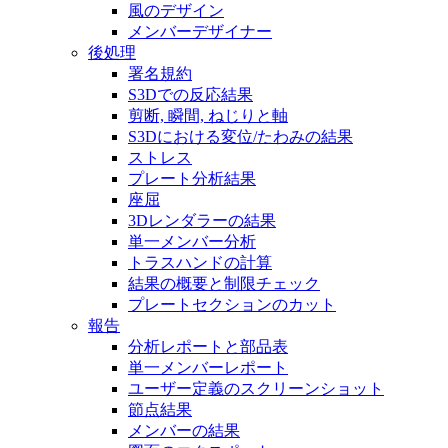
風のデザイン
メンバーデザイナー
後処理
署名規約
S3Dでの反応結果
剪断, 瞬間, ねじりと軸
S3Dにおける変位/たわみの結果
ストレス
プレート分析結果
座屈
3Dレンダラーの結果
単一メンバー分析
トラスハンドの計算
結果の概要と制限チェック
プレートセクションのカット
報告
分析レポートと部品表
単一メンバーレポート
ユーザー定義のスクリーンショット
節点結果
メンバーの結果