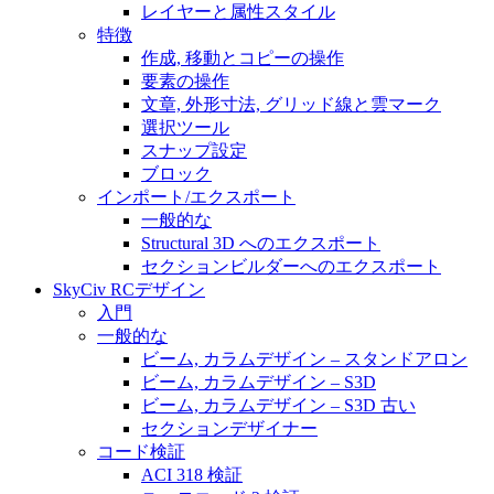
レイヤーと属性スタイル
特徴
作成, 移動とコピーの操作
要素の操作
文章, 外形寸法, グリッド線と雲マーク
選択ツール
スナップ設定
ブロック
インポート/エクスポート
一般的な
Structural 3D へのエクスポート
セクションビルダーへのエクスポート
SkyCiv RCデザイン
入門
一般的な
ビーム, カラムデザイン – スタンドアロン
ビーム, カラムデザイン – S3D
ビーム, カラムデザイン – S3D 古い
セクションデザイナー
コード検証
ACI 318 検証