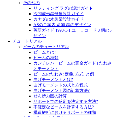
その他の
リフティング ラグの設計ガイド
冷間成形鋼母屋設計ガイド
カナダの木製梁設計ガイド
ASのご案内 4100 鋼のデザイン
英語ガイド 1993-1-1 ユーロコード 3 鋼のデ
ザイン
チュートリアル
ビームのチュートリアル
ビームとは?
ビームの種類
カンチレバービームの完全ガイド | たわみ
とモーメント
ビームのたわみ: 定義, 方式, と例
曲げモーメントとは?
曲げモーメントの式と方程式
曲げモーメント図の計算方法?
せん断力図の計算
サポートでの反応を決定する方法?
不確定なビームを計算する方法?
構造解析におけるサポートの種類