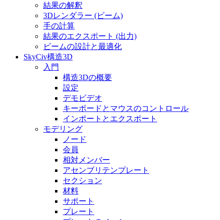
結果の解釈
3Dレンダラー (ビーム)
手の計算
結果のエクスポート (出力)
ビームの設計と最適化
SkyCiv構造3D
入門
構造3Dの概要
設定
デモビデオ
キーボードとマウスのコントロール
インポートとエクスポート
モデリング
ノード
会員
相対メンバー
アセンブリテンプレート
セクション
材料
サポート
プレート