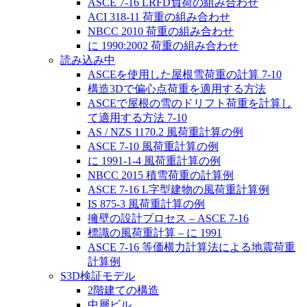
ASCE 7-16 LRFD負荷の組み合わせ
ACI 318-11 荷重の組み合わせ
NBCC 2010 荷重の組み合わせ
に 1990:2002 荷重の組み合わせ
読み込み中
ASCEを使用した屋根雪荷重の計算 7-10
構造3Dで偏心点荷重を適用する方法
ASCEで屋根の雪のドリフト荷重を計算し
て適用する方法 7-10
AS / NZS 1170.2 風荷重計算の例
ASCE 7-10 風荷重計算の例
に 1991-1-4 風荷重計算の例
NBCC 2015 積雪荷重の計算例
ASCE 7-16 L字型建物の風荷重計算例
IS 875-3 風荷重計算の例
擁壁の設計プロセス – ASCE 7-16
標識の風荷重計算 – に 1991
ASCE 7-16 等価横力計算法による地震荷重
計算例
S3D検証モデル
2階建ての構造
中層ビル