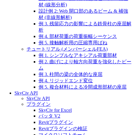
材 (線形分析)
設計例 2: Web 開口部のあるビーム & 補強
材 (非線形解析)
例 3. 残留応力の影響による鉄骨柱の座屈解
析
例 4. 部材荷重の荷重振幅シーケンス
例 5. 接触解析用の圧縮専用ばね
チュートリアル (メンバーシェルFEA)
例 1. シンプルなアキシアル荷重部材
例 2. 曲げにより軸方向荷重を強化したビー
ム
例 3. 柱間の梁の全体的な座屈
例 4. リジッドエンド変位
例 5. 複合材料による冷間成形部材の座屈
SkyCiv API
SkyCiv API
プラグイン
SkyCiv for Excel
バッタ V2
Revitプラグイン
Revitプラグインの検証
マイクロソフトチーム