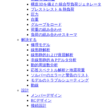
構造3Dを備えた統合型負荷ジェネレータ
プレストレスト & 熱負荷
圧力
自重
グループをロード
荷重の組み合わせ
負荷の組み合わせスキーマ
解決する
修理モデル
線形静解析
線形静的および座屈解析
非線形静的 & Pデルタ分析
動的周波数分析
応答スペクトル解析と地震荷重
ソルバーのエラーと警告のリスト
モデルのトラブルシューティング
動線
設計
メンバーデザイン
RCデザイン
接続設計