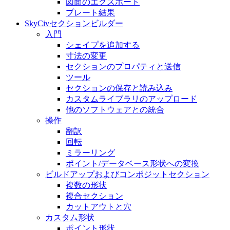
図面のエクスポート
プレート結果
SkyCivセクションビルダー
入門
シェイプを追加する
寸法の変​​更
セクションのプロパティと送信
ツール
セクションの保存と読み込み
カスタムライブラリのアップロード
他のソフトウェアとの統合
操作
翻訳
回転
ミラーリング
ポイント/データベース形状への変換
ビルドアップおよびコンポジットセクション
複数の形状
複合セクション
カットアウトと穴
カスタム形状
ポイント形状