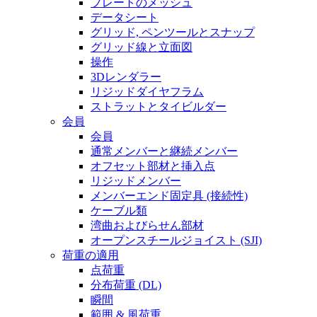
プレートのメッシュ
データシート
グリッド, ペンツールとスナップ
グリッド線と立面図
操作
3Dレンダラー
リジッドダイヤフラム
ストラットとタイビルダー
会員
会員
通常メンバーと継続メンバー
オフセット部材と挿入点
リジッドメンバー
メンバーエンド固定具 (接続性)
ケーブル類
湾曲およびらせん部材
オープンスチールジョイスト (SJI)
荷重の適用
点荷重
分布荷重 (DL)
瞬間
範囲 & 風荷重