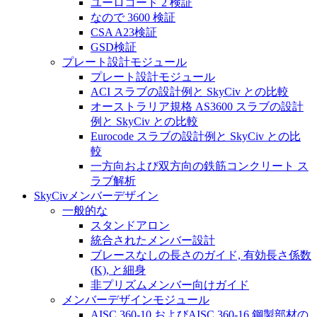
ユーロコード 2 検証
なので 3600 検証
CSA A23検証
GSD検証
プレート設計モジュール
プレート設計モジュール
ACI スラブの設計例と SkyCiv との比較
オーストラリア規格 AS3600 スラブの設計
例と SkyCiv との比較
Eurocode スラブの設計例と SkyCiv との比
較
一方向および双方向の鉄筋コンクリート ス
ラブ解析
SkyCivメンバーデザイン
一般的な
スタンドアロン
統合されたメンバー設計
ブレースなしの長さのガイド, 有効長さ係数
(K), と細身
非プリズムメンバー向けガイド
メンバーデザインモジュール
AISC 360-10 およびAISC 360-16 鋼製部材の