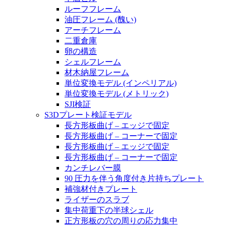
ルーフフレーム
油圧フレーム (醜い)
アーチフレーム
二重倉庫
卵の構造
シェルフレーム
材木納屋フレーム
単位変換モデル (インペリアル)
単位変換モデル (メトリック)
SJI検証
S3Dプレート検証モデル
長方形板曲げ – エッジで固定
長方形板曲げ – コーナーで固定
長方形板曲げ – エッジで固定
長方形板曲げ – コーナーで固定
カンチレバー膜
90 圧力を伴う角度付き片持ちプレート
補強材付きプレート
ライザーのスラブ
集中荷重下の半球シェル
正方形板の穴の周りの応力集中