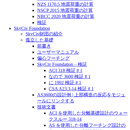
NZS 1170.5 地震荷重の計算
NSCP 2015 地震荷重の計算
NBCC 2020 地震荷重の計算
検証
SkyCiv Foundation
SkyCiv財団の紹介
孤立した基礎
前書き
ユーザーマニュアル
偏心フーチング
SkyCiv Foundation – 検証
ACI 318 検証 # 1
なので 3600 検証 # 1
に 1992 検証 # 1
CSA A23.3-14 検証 # 1
AS3600の設計例 | 上部構造の反応をモジュ
ールにリンクする
技術文書
ACI を使用した分離基礎設計のウォー
クスルー 318-14
AS を使用した分離フーチング設計の