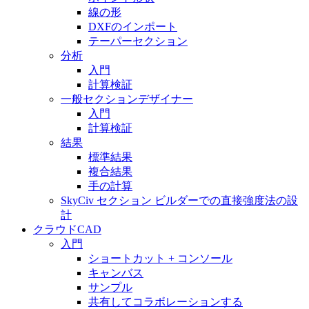
線の形
DXFのインポート
テーパーセクション
分析
入門
計算検証
一般セクションデザイナー
入門
計算検証
結果
標準結果
複合結果
手の計算
SkyCiv セクション ビルダーでの直接強度法の設
計
クラウドCAD
入門
ショートカット + コンソール
キャンバス
サンプル
共有してコラボレーションする