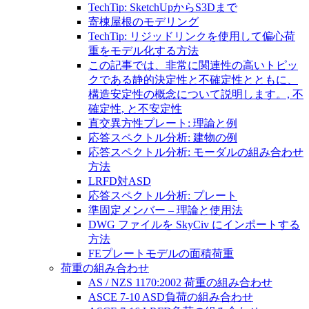
TechTip: SketchUpからS3Dまで
寄棟屋根のモデリング
TechTip: リジッドリンクを使用して偏心荷
重をモデル化する方法
この記事では、非常に関連性の高いトピッ
クである静的決定性と不確定性とともに、
構造安定性の概念について説明します。, 不
確定性, と不安定性
直交異方性プレート: 理論と例
応答スペクトル分析: 建物の例
応答スペクトル分析: モーダルの組み合わせ
方法
LRFD対ASD
応答スペクトル分析: プレート
準固定メンバー – 理論と使用法
DWG ファイルを SkyCiv にインポートする
方法
FEプレートモデルの面積荷重
荷重の組み合わせ
AS / NZS 1170:2002 荷重の組み合わせ
ASCE 7-10 ASD負荷の組み合わせ