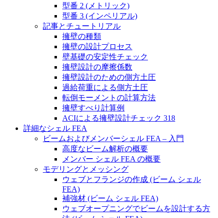
型番 2 (メトリック)
型番 3 (インペリアル)
記事とチュートリアル
擁壁の種類
擁壁の設計プロセス
壁基礎の安定性チェック
擁壁設計の摩擦係数
擁壁設計のための側方土圧
過給荷重による側方土圧
転倒モーメントの計算方法
擁壁すべり計算例
ACIによる擁壁設計チェック 318
詳細なシェル FEA
ビームおよびメンバーシェル FEA – 入門
高度なビーム解析の概要
メンバー シェル FEA の概要
モデリングとメッシング
ウェブとフランジの作成 (ビーム シェル
FEA)
補強材 (ビーム シェル FEA)
ウェブオープニングでビームを設計する方