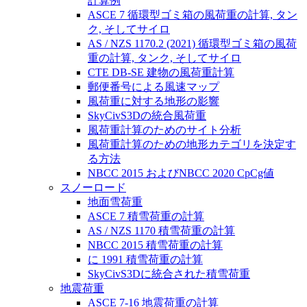
計算例
ASCE 7 循環型ゴミ箱の風荷重の計算, タン
ク, そしてサイロ
AS / NZS 1170.2 (2021) 循環型ゴミ箱の風荷
重の計算, タンク, そしてサイロ
CTE DB-SE 建物の風荷重計算
郵便番号による風速マップ
風荷重に対する地形の影響
SkyCivS3Dの統合風荷重
風荷重計算のためのサイト分析
風荷重計算のための地形カテゴリを決定す
る方法
NBCC 2015 およびNBCC 2020 CpCg値
スノーロード
地面雪荷重
ASCE 7 積雪荷重の計算
AS / NZS 1170 積雪荷重の計算
NBCC 2015 積雪荷重の計算
に 1991 積雪荷重の計算
SkyCivS3Dに統合された積雪荷重
地震荷重
ASCE 7-16 地震荷重の計算