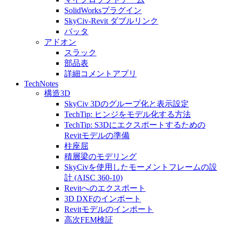
SolidWorksプラグイン
SkyCiv-Revit ダブルリンク
バッタ
アドオン
スラック
部品表
詳細コメントアプリ
TechNotes
構造3D
SkyCiv 3Dのグループ化と表示設定
TechTip: ヒンジをモデル化する方法
TechTip: S3Dにエクスポートするための
Revitモデルの準備
柱座屈
積層梁のモデリング
SkyCivを使用したモーメントフレームの設
計 (AISC 360-10)
Revitへのエクスポート
3D DXFのインポート
Revitモデルのインポート
高次FEM検証