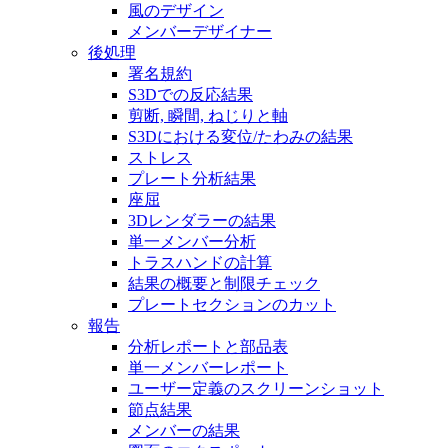
風のデザイン
メンバーデザイナー
後処理
署名規約
S3Dでの反応結果
剪断, 瞬間, ねじりと軸
S3Dにおける変位/たわみの結果
ストレス
プレート分析結果
座屈
3Dレンダラーの結果
単一メンバー分析
トラスハンドの計算
結果の概要と制限チェック
プレートセクションのカット
報告
分析レポートと部品表
単一メンバーレポート
ユーザー定義のスクリーンショット
節点結果
メンバーの結果