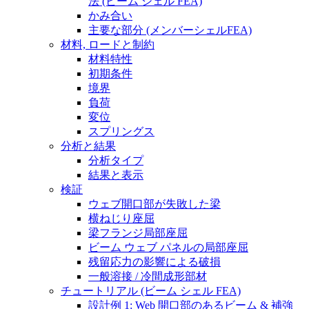
法 (ビーム シェル FEA)
かみ合い
主要な部分 (メンバーシェルFEA)
材料, ロードと制約
材料特性
初期条件
境界
負荷
変位
スプリングス
分析と結果
分析タイプ
結果と表示
検証
ウェブ開口部が失敗した梁
横ねじり座屈
梁フランジ局部座屈
ビーム ウェブ パネルの局部座屈
残留応力の影響による破損
一般溶接 / 冷間成形部材
チュートリアル (ビーム シェル FEA)
設計例 1: Web 開口部のあるビーム & 補強