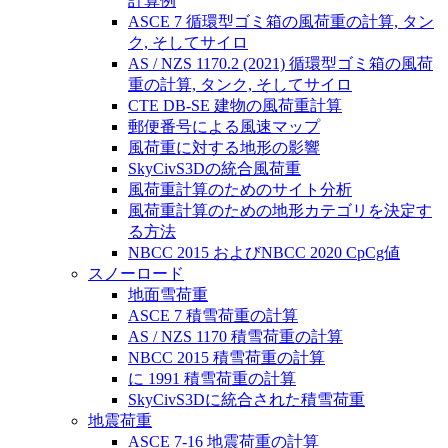
計算例
ASCE 7 循環型ゴミ箱の風荷重の計算, タン
ク, そしてサイロ
AS / NZS 1170.2 (2021) 循環型ゴミ箱の風荷
重の計算, タンク, そしてサイロ
CTE DB-SE 建物の風荷重計算
郵便番号による風速マップ
風荷重に対する地形の影響
SkyCivS3Dの統合風荷重
風荷重計算のためのサイト分析
風荷重計算のための地形カテゴリを決定す
る方法
NBCC 2015 およびNBCC 2020 CpCg値
スノーロード
地面雪荷重
ASCE 7 積雪荷重の計算
AS / NZS 1170 積雪荷重の計算
NBCC 2015 積雪荷重の計算
に 1991 積雪荷重の計算
SkyCivS3Dに統合された積雪荷重
地震荷重
ASCE 7-16 地震荷重の計算