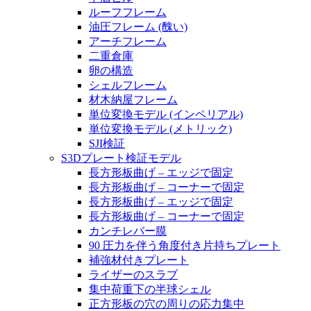
ルーフフレーム
油圧フレーム (醜い)
アーチフレーム
二重倉庫
卵の構造
シェルフレーム
材木納屋フレーム
単位変換モデル (インペリアル)
単位変換モデル (メトリック)
SJI検証
S3Dプレート検証モデル
長方形板曲げ – エッジで固定
長方形板曲げ – コーナーで固定
長方形板曲げ – エッジで固定
長方形板曲げ – コーナーで固定
カンチレバー膜
90 圧力を伴う角度付き片持ちプレート
補強材付きプレート
ライザーのスラブ
集中荷重下の半球シェル
正方形板の穴の周りの応力集中