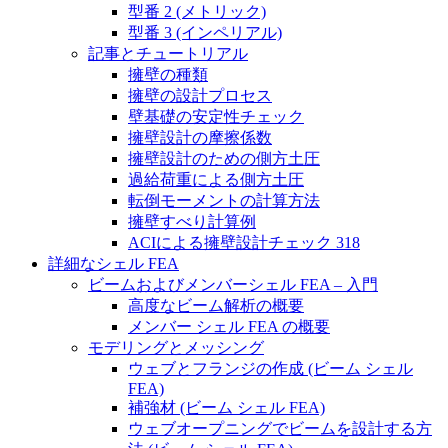
型番 2 (メトリック)
型番 3 (インペリアル)
記事とチュートリアル
擁壁の種類
擁壁の設計プロセス
壁基礎の安定性チェック
擁壁設計の摩擦係数
擁壁設計のための側方土圧
過給荷重による側方土圧
転倒モーメントの計算方法
擁壁すべり計算例
ACIによる擁壁設計チェック 318
詳細なシェル FEA
ビームおよびメンバーシェル FEA – 入門
高度なビーム解析の概要
メンバー シェル FEA の概要
モデリングとメッシング
ウェブとフランジの作成 (ビーム シェル
FEA)
補強材 (ビーム シェル FEA)
ウェブオープニングでビームを設計する方