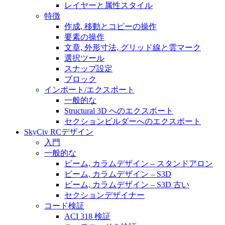
レイヤーと属性スタイル
特徴
作成, 移動とコピーの操作
要素の操作
文章, 外形寸法, グリッド線と雲マーク
選択ツール
スナップ設定
ブロック
インポート/エクスポート
一般的な
Structural 3D へのエクスポート
セクションビルダーへのエクスポート
SkyCiv RCデザイン
入門
一般的な
ビーム, カラムデザイン – スタンドアロン
ビーム, カラムデザイン – S3D
ビーム, カラムデザイン – S3D 古い
セクションデザイナー
コード検証
ACI 318 検証