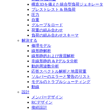
構造3Dを備えた統合型負荷ジェネレータ
プレストレスト & 熱負荷
圧力
自重
グループをロード
荷重の組み合わせ
負荷の組み合わせスキーマ
解決する
修理モデル
線形静解析
線形静的および座屈解析
非線形静的 & Pデルタ分析
動的周波数分析
応答スペクトル解析と地震荷重
ソルバーのエラーと警告のリスト
モデルのトラブルシューティング
動線
設計
メンバーデザイン
RCデザイン
接続設計