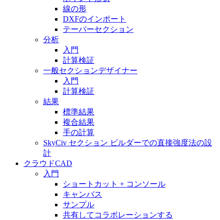
線の形
DXFのインポート
テーパーセクション
分析
入門
計算検証
一般セクションデザイナー
入門
計算検証
結果
標準結果
複合結果
手の計算
SkyCiv セクション ビルダーでの直接強度法の設
計
クラウドCAD
入門
ショートカット + コンソール
キャンバス
サンプル
共有してコラボレーションする