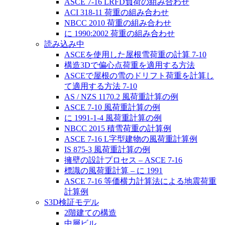
ASCE 7-16 LRFD負荷の組み合わせ
ACI 318-11 荷重の組み合わせ
NBCC 2010 荷重の組み合わせ
に 1990:2002 荷重の組み合わせ
読み込み中
ASCEを使用した屋根雪荷重の計算 7-10
構造3Dで偏心点荷重を適用する方法
ASCEで屋根の雪のドリフト荷重を計算し
て適用する方法 7-10
AS / NZS 1170.2 風荷重計算の例
ASCE 7-10 風荷重計算の例
に 1991-1-4 風荷重計算の例
NBCC 2015 積雪荷重の計算例
ASCE 7-16 L字型建物の風荷重計算例
IS 875-3 風荷重計算の例
擁壁の設計プロセス – ASCE 7-16
標識の風荷重計算 – に 1991
ASCE 7-16 等価横力計算法による地震荷重
計算例
S3D検証モデル
2階建ての構造
中層ビル