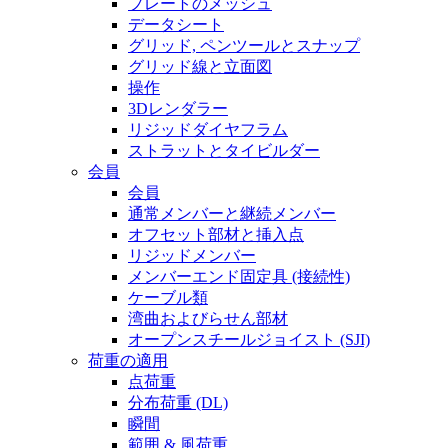
プレートのメッシュ
データシート
グリッド, ペンツールとスナップ
グリッド線と立面図
操作
3Dレンダラー
リジッドダイヤフラム
ストラットとタイビルダー
会員
会員
通常メンバーと継続メンバー
オフセット部材と挿入点
リジッドメンバー
メンバーエンド固定具 (接続性)
ケーブル類
湾曲およびらせん部材
オープンスチールジョイスト (SJI)
荷重の適用
点荷重
分布荷重 (DL)
瞬間
範囲 & 風荷重