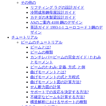
その他の
リフティング ラグの設計ガイド
冷間成形鋼母屋設計ガイド
カナダの木製梁設計ガイド
ASのご案内 4100 鋼のデザイン
英語ガイド 1993-1-1 ユーロコード 3 鋼のデ
ザイン
チュートリアル
ビームのチュートリアル
ビームとは?
ビームの種類
カンチレバービームの完全ガイド | たわみ
とモーメント
ビームのたわみ: 定義, 方式, と例
曲げモーメントとは?
曲げモーメントの式と方程式
曲げモーメント図の計算方法?
せん断力図の計算
サポートでの反応を決定する方法?
不確定なビームを計算する方法?
構造解析におけるサポートの種類