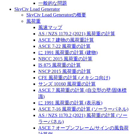
一般的な問題
SkyCiv Load Generator
SkyCiv Load Generatorの概要
風荷重
風速マップ
AS / NZS 1170.2 (2021) 風荷重の計算
ASCE 7 建物の風荷重計算
ASCE 7-22 風荷重の計算
に 1991 風荷重の計算 (建物)
NBCC 2015 風荷重の計算
IS 875 風荷重の計算
NSCP 2015 風荷重の計算
CFE 風荷重の計算 (メキシコ向け)
サンズ 10160 風荷重の計算
ASCE 7 風荷重の計算 (自立型の壁/固体標
識)
に 1991 風荷重の計算 (表示板)
ASCE 7-16 風荷重の計算 (ソーラーパネル)
AS / NZS 1170.2 (2021) 風荷重の計算 (ソー
ラーパネル)
ASCE 7 オープンフレーム/サインの風負荷