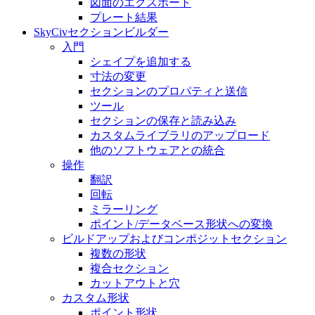
図面のエクスポート
プレート結果
SkyCivセクションビルダー
入門
シェイプを追加する
寸法の変​​更
セクションのプロパティと送信
ツール
セクションの保存と読み込み
カスタムライブラリのアップロード
他のソフトウェアとの統合
操作
翻訳
回転
ミラーリング
ポイント/データベース形状への変換
ビルドアップおよびコンポジットセクション
複数の形状
複合セクション
カットアウトと穴
カスタム形状
ポイント形状