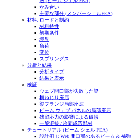
法 (ビーム シェル FEA)
かみ合い
主要な部分 (メンバーシェルFEA)
材料, ロードと制約
材料特性
初期条件
境界
負荷
変位
スプリングス
分析と結果
分析タイプ
結果と表示
検証
ウェブ開口部が失敗した梁
横ねじり座屈
梁フランジ局部座屈
ビーム ウェブ パネルの局部座屈
残留応力の影響による破損
一般溶接 / 冷間成形部材
チュートリアル (ビーム シェル FEA)
設計例 1: Web 開口部のあるビーム & 補強