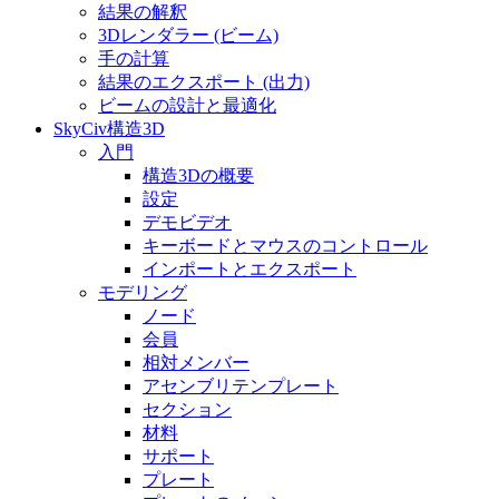
結果の解釈
3Dレンダラー (ビーム)
手の計算
結果のエクスポート (出力)
ビームの設計と最適化
SkyCiv構造3D
入門
構造3Dの概要
設定
デモビデオ
キーボードとマウスのコントロール
インポートとエクスポート
モデリング
ノード
会員
相対メンバー
アセンブリテンプレート
セクション
材料
サポート
プレート