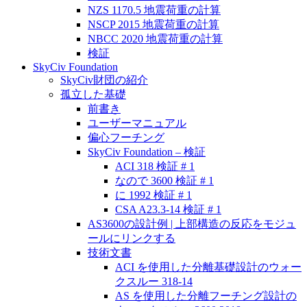
NZS 1170.5 地震荷重の計算
NSCP 2015 地震荷重の計算
NBCC 2020 地震荷重の計算
検証
SkyCiv Foundation
SkyCiv財団の紹介
孤立した基礎
前書き
ユーザーマニュアル
偏心フーチング
SkyCiv Foundation – 検証
ACI 318 検証 # 1
なので 3600 検証 # 1
に 1992 検証 # 1
CSA A23.3-14 検証 # 1
AS3600の設計例 | 上部構造の反応をモジュ
ールにリンクする
技術文書
ACI を使用した分離基礎設計のウォー
クスルー 318-14
AS を使用した分離フーチング設計の