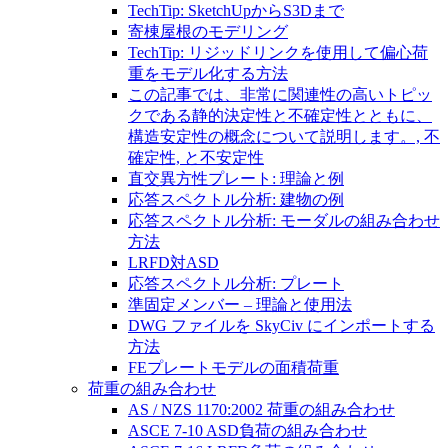
TechTip: SketchUpからS3Dまで
寄棟屋根のモデリング
TechTip: リジッドリンクを使用して偏心荷
重をモデル化する方法
この記事では、非常に関連性の高いトピッ
クである静的決定性と不確定性とともに、
構造安定性の概念について説明します。, 不
確定性, と不安定性
直交異方性プレート: 理論と例
応答スペクトル分析: 建物の例
応答スペクトル分析: モーダルの組み合わせ
方法
LRFD対ASD
応答スペクトル分析: プレート
準固定メンバー – 理論と使用法
DWG ファイルを SkyCiv にインポートする
方法
FEプレートモデルの面積荷重
荷重の組み合わせ
AS / NZS 1170:2002 荷重の組み合わせ
ASCE 7-10 ASD負荷の組み合わせ