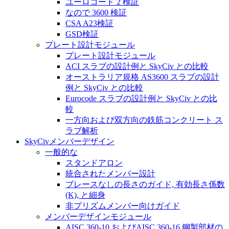
ユーロコード 2 検証
なので 3600 検証
CSA A23検証
GSD検証
プレート設計モジュール
プレート設計モジュール
ACI スラブの設計例と SkyCiv との比較
オーストラリア規格 AS3600 スラブの設計
例と SkyCiv との比較
Eurocode スラブの設計例と SkyCiv との比
較
一方向および双方向の鉄筋コンクリート ス
ラブ解析
SkyCivメンバーデザイン
一般的な
スタンドアロン
統合されたメンバー設計
ブレースなしの長さのガイド, 有効長さ係数
(K), と細身
非プリズムメンバー向けガイド
メンバーデザインモジュール
AISC 360-10 およびAISC 360-16 鋼製部材の