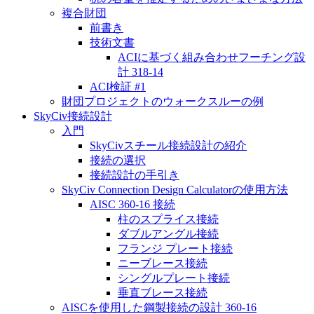
複合財団
前書き
技術文書
ACIに基づく組み合わせフーチング設
計 318-14
ACI検証 #1
財団プロジェクトのウォークスルーの例
SkyCiv接続設計
入門
SkyCivスチール接続設計の紹介
接続の選択
接続設計の手引き
SkyCiv Connection Design Calculatorの使用方法
AISC 360-16 接続
柱のスプライス接続
ダブルアングル接続
フランジ プレート接続
ニーブレース接続
シングルプレート接続
垂直ブレース接続
AISCを使用した鋼製接続の設計 360-16