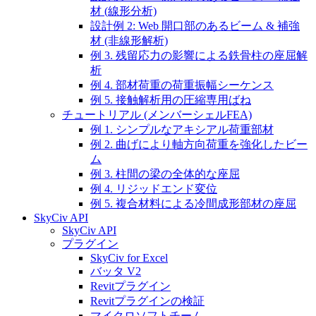
材 (線形分析)
設計例 2: Web 開口部のあるビーム & 補強
材 (非線形解析)
例 3. 残留応力の影響による鉄骨柱の座屈解
析
例 4. 部材荷重の荷重振幅シーケンス
例 5. 接触解析用の圧縮専用ばね
チュートリアル (メンバーシェルFEA)
例 1. シンプルなアキシアル荷重部材
例 2. 曲げにより軸方向荷重を強化したビー
ム
例 3. 柱間の梁の全体的な座屈
例 4. リジッドエンド変位
例 5. 複合材料による冷間成形部材の座屈
SkyCiv API
SkyCiv API
プラグイン
SkyCiv for Excel
バッタ V2
Revitプラグイン
Revitプラグインの検証
マイクロソフトチーム