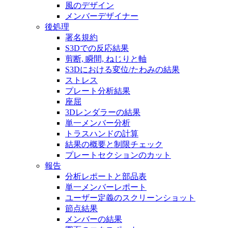
風のデザイン
メンバーデザイナー
後処理
署名規約
S3Dでの反応結果
剪断, 瞬間, ねじりと軸
S3Dにおける変位/たわみの結果
ストレス
プレート分析結果
座屈
3Dレンダラーの結果
単一メンバー分析
トラスハンドの計算
結果の概要と制限チェック
プレートセクションのカット
報告
分析レポートと部品表
単一メンバーレポート
ユーザー定義のスクリーンショット
節点結果
メンバーの結果