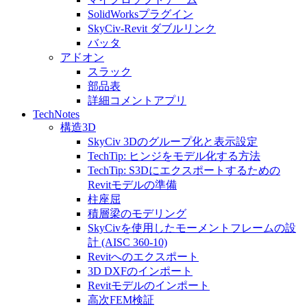
SolidWorksプラグイン
SkyCiv-Revit ダブルリンク
バッタ
アドオン
スラック
部品表
詳細コメントアプリ
TechNotes
構造3D
SkyCiv 3Dのグループ化と表示設定
TechTip: ヒンジをモデル化する方法
TechTip: S3Dにエクスポートするための
Revitモデルの準備
柱座屈
積層梁のモデリング
SkyCivを使用したモーメントフレームの設
計 (AISC 360-10)
Revitへのエクスポート
3D DXFのインポート
Revitモデルのインポート
高次FEM検証