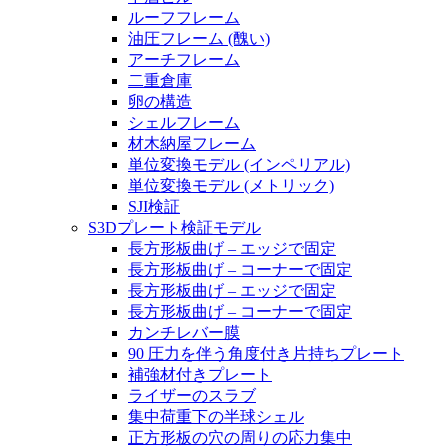
ルーフフレーム
油圧フレーム (醜い)
アーチフレーム
二重倉庫
卵の構造
シェルフレーム
材木納屋フレーム
単位変換モデル (インペリアル)
単位変換モデル (メトリック)
SJI検証
S3Dプレート検証モデル
長方形板曲げ – エッジで固定
長方形板曲げ – コーナーで固定
長方形板曲げ – エッジで固定
長方形板曲げ – コーナーで固定
カンチレバー膜
90 圧力を伴う角度付き片持ちプレート
補強材付きプレート
ライザーのスラブ
集中荷重下の半球シェル
正方形板の穴の周りの応力集中