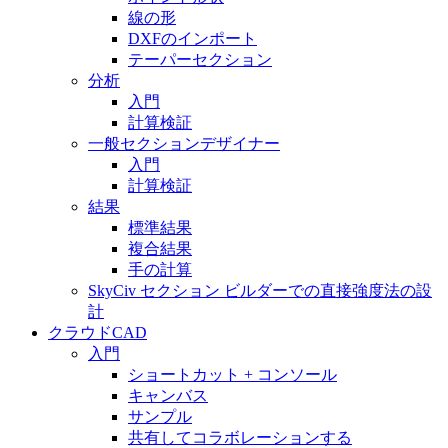
線の形
DXFのインポート
テーパーセクション
分析
入門
計算検証
一般セクションデザイナー
入門
計算検証
結果
標準結果
複合結果
手の計算
SkyCiv セクション ビルダーでの直接強度法の設
計
クラウドCAD
入門
ショートカット + コンソール
キャンバス
サンプル
共有してコラボレーションする