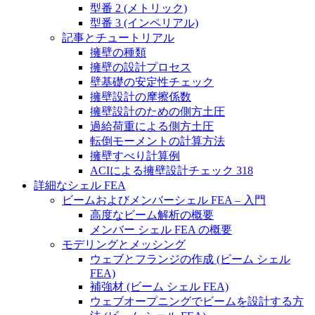
型番 2 (メトリック)
型番 3 (インペリアル)
記事とチュートリアル
擁壁の種類
擁壁の設計プロセス
壁基礎の安定性チェック
擁壁設計の摩擦係数
擁壁設計のための側方土圧
過給荷重による側方土圧
転倒モーメントの計算方法
擁壁すべり計算例
ACIによる擁壁設計チェック 318
詳細なシェル FEA
ビームおよびメンバーシェル FEA – 入門
高度なビーム解析の概要
メンバー シェル FEA の概要
モデリングとメッシング
ウェブとフランジの作成 (ビーム シェル
FEA)
補強材 (ビーム シェル FEA)
ウェブオープニングでビームを設計する方