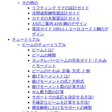
その他の
リフティング ラグの設計ガイド
冷間成形鋼母屋設計ガイド
カナダの木製梁設計ガイド
ASのご案内 4100 鋼のデザイン
英語ガイド 1993-1-1 ユーロコード 3 鋼のデ
ザイン
チュートリアル
ビームのチュートリアル
ビームとは?
ビームの種類
カンチレバービームの完全ガイド | たわみ
とモーメント
ビームのたわみ: 定義, 方式, と例
曲げモーメントとは?
曲げモーメントの式と方程式
曲げモーメント図の計算方法?
せん断力図の計算
サポートでの反応を決定する方法?
不確定なビームを計算する方法?
構造解析におけるサポートの種類