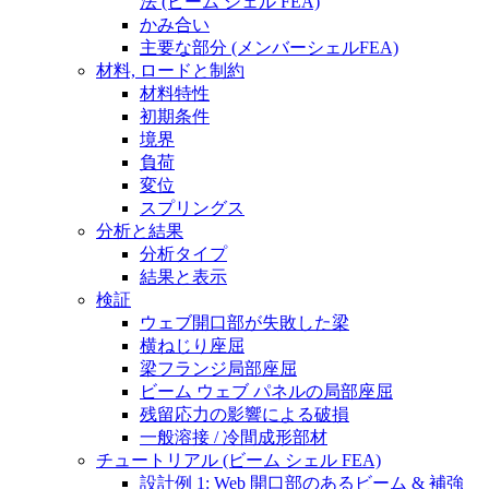
法 (ビーム シェル FEA)
かみ合い
主要な部分 (メンバーシェルFEA)
材料, ロードと制約
材料特性
初期条件
境界
負荷
変位
スプリングス
分析と結果
分析タイプ
結果と表示
検証
ウェブ開口部が失敗した梁
横ねじり座屈
梁フランジ局部座屈
ビーム ウェブ パネルの局部座屈
残留応力の影響による破損
一般溶接 / 冷間成形部材
チュートリアル (ビーム シェル FEA)
設計例 1: Web 開口部のあるビーム & 補強