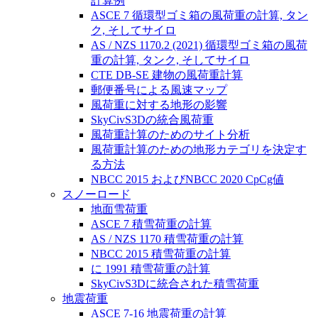
計算例
ASCE 7 循環型ゴミ箱の風荷重の計算, タン
ク, そしてサイロ
AS / NZS 1170.2 (2021) 循環型ゴミ箱の風荷
重の計算, タンク, そしてサイロ
CTE DB-SE 建物の風荷重計算
郵便番号による風速マップ
風荷重に対する地形の影響
SkyCivS3Dの統合風荷重
風荷重計算のためのサイト分析
風荷重計算のための地形カテゴリを決定す
る方法
NBCC 2015 およびNBCC 2020 CpCg値
スノーロード
地面雪荷重
ASCE 7 積雪荷重の計算
AS / NZS 1170 積雪荷重の計算
NBCC 2015 積雪荷重の計算
に 1991 積雪荷重の計算
SkyCivS3Dに統合された積雪荷重
地震荷重
ASCE 7-16 地震荷重の計算