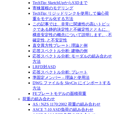
TechTip: SketchUpからS3Dまで
寄棟屋根のモデリング
TechTip: リジッドリンクを使用して偏心荷
重をモデル化する方法
この記事では、非常に関連性の高いトピッ
クである静的決定性と不確定性とともに、
構造安定性の概念について説明します。, 不
確定性, と不安定性
直交異方性プレート: 理論と例
応答スペクトル分析: 建物の例
応答スペクトル分析: モーダルの組み合わせ
方法
LRFD対ASD
応答スペクトル分析: プレート
準固定メンバー – 理論と使用法
DWG ファイルを SkyCiv にインポートする
方法
FEプレートモデルの面積荷重
荷重の組み合わせ
AS / NZS 1170:2002 荷重の組み合わせ
ASCE 7-10 ASD負荷の組み合わせ