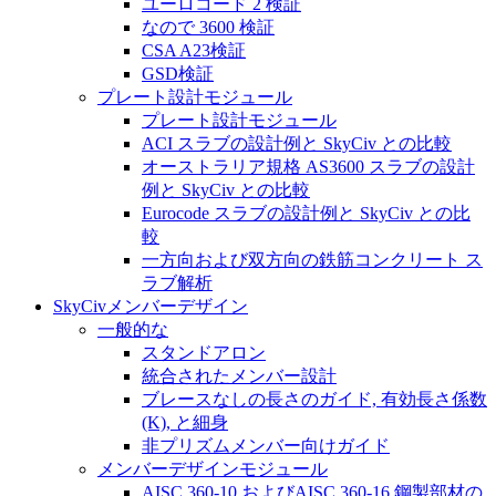
ユーロコード 2 検証
なので 3600 検証
CSA A23検証
GSD検証
プレート設計モジュール
プレート設計モジュール
ACI スラブの設計例と SkyCiv との比較
オーストラリア規格 AS3600 スラブの設計
例と SkyCiv との比較
Eurocode スラブの設計例と SkyCiv との比
較
一方向および双方向の鉄筋コンクリート ス
ラブ解析
SkyCivメンバーデザイン
一般的な
スタンドアロン
統合されたメンバー設計
ブレースなしの長さのガイド, 有効長さ係数
(K), と細身
非プリズムメンバー向けガイド
メンバーデザインモジュール
AISC 360-10 およびAISC 360-16 鋼製部材の