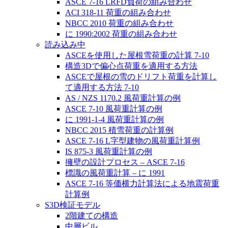
ASCE 7-16 LRFD負荷の組み合わせ
ACI 318-11 荷重の組み合わせ
NBCC 2010 荷重の組み合わせ
に 1990:2002 荷重の組み合わせ
読み込み中
ASCEを使用した屋根雪荷重の計算 7-10
構造3Dで偏心点荷重を適用する方法
ASCEで屋根の雪のドリフト荷重を計算し
て適用する方法 7-10
AS / NZS 1170.2 風荷重計算の例
ASCE 7-10 風荷重計算の例
に 1991-1-4 風荷重計算の例
NBCC 2015 積雪荷重の計算例
ASCE 7-16 L字型建物の風荷重計算例
IS 875-3 風荷重計算の例
擁壁の設計プロセス – ASCE 7-16
標識の風荷重計算 – に 1991
ASCE 7-16 等価横力計算法による地震荷重
計算例
S3D検証モデル
2階建ての構造
中層ビル