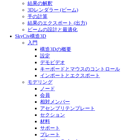
結果の解釈
3Dレンダラー (ビーム)
手の計算
結果のエクスポート (出力)
ビームの設計と最適化
SkyCiv構造3D
入門
構造3Dの概要
設定
デモビデオ
キーボードとマウスのコントロール
インポートとエクスポート
モデリング
ノード
会員
相対メンバー
アセンブリテンプレート
セクション
材料
サポート
プレート