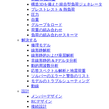
構造3Dを備えた統合型負荷ジェネレータ
プレストレスト & 熱負荷
圧力
自重
グループをロード
荷重の組み合わせ
負荷の組み合わせスキーマ
解決する
修理モデル
線形静解析
線形静的および座屈解析
非線形静的 & Pデルタ分析
動的周波数分析
応答スペクトル解析と地震荷重
ソルバーのエラーと警告のリスト
モデルのトラブルシューティング
動線
設計
メンバーデザイン
RCデザイン
接続設計