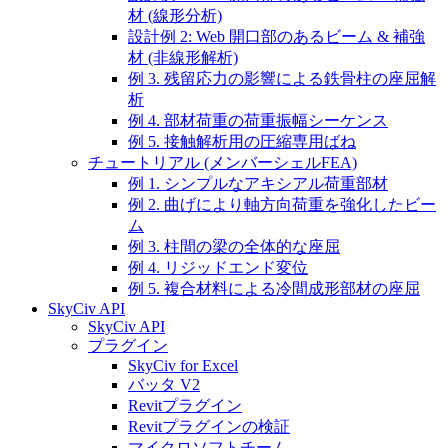
材 (線形分析)
設計例 2: Web 開口部のあるビーム & 補強
材 (非線形解析)
例 3. 残留応力の影響による鉄骨柱の座屈解
析
例 4. 部材荷重の荷重振幅シーケンス
例 5. 接触解析用の圧縮専用ばね
チュートリアル (メンバーシェルFEA)
例 1. シンプルなアキシアル荷重部材
例 2. 曲げにより軸方向荷重を強化したビー
ム
例 3. 柱間の梁の全体的な座屈
例 4. リジッドエンド変位
例 5. 複合材料による冷間成形部材の座屈
SkyCiv API
SkyCiv API
プラグイン
SkyCiv for Excel
バッタ V2
Revitプラグイン
Revitプラグインの検証
マイクロソフトチーム