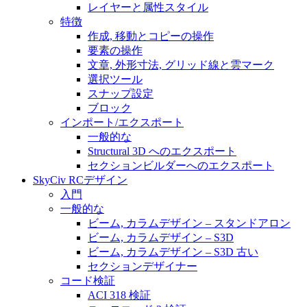
レイヤーと属性スタイル
特徴
作成, 移動とコピーの操作
要素の操作
文章, 外形寸法, グリッド線と雲マーク
選択ツール
スナップ設定
ブロック
インポート/エクスポート
一般的な
Structural 3D へのエクスポート
セクションビルダーへのエクスポート
SkyCiv RCデザイン
入門
一般的な
ビーム, カラムデザイン – スタンドアロン
ビーム, カラムデザイン – S3D
ビーム, カラムデザイン – S3D 古い
セクションデザイナー
コード検証
ACI 318 検証