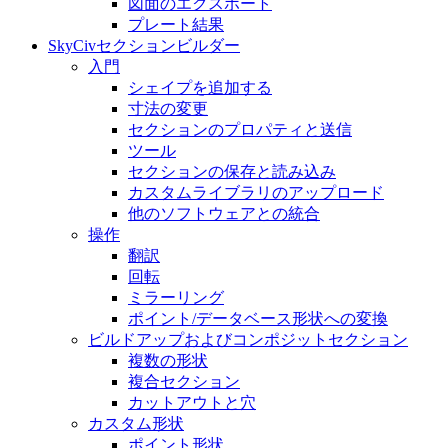
図面のエクスポート
プレート結果
SkyCivセクションビルダー
入門
シェイプを追加する
寸法の変​​更
セクションのプロパティと送信
ツール
セクションの保存と読み込み
カスタムライブラリのアップロード
他のソフトウェアとの統合
操作
翻訳
回転
ミラーリング
ポイント/データベース形状への変換
ビルドアップおよびコンポジットセクション
複数の形状
複合セクション
カットアウトと穴
カスタム形状
ポイント形状