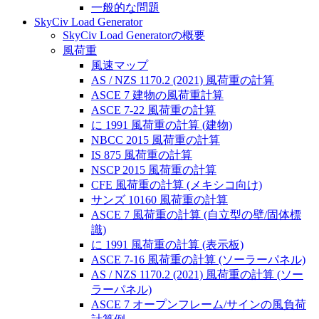
一般的な問題
SkyCiv Load Generator
SkyCiv Load Generatorの概要
風荷重
風速マップ
AS / NZS 1170.2 (2021) 風荷重の計算
ASCE 7 建物の風荷重計算
ASCE 7-22 風荷重の計算
に 1991 風荷重の計算 (建物)
NBCC 2015 風荷重の計算
IS 875 風荷重の計算
NSCP 2015 風荷重の計算
CFE 風荷重の計算 (メキシコ向け)
サンズ 10160 風荷重の計算
ASCE 7 風荷重の計算 (自立型の壁/固体標
識)
に 1991 風荷重の計算 (表示板)
ASCE 7-16 風荷重の計算 (ソーラーパネル)
AS / NZS 1170.2 (2021) 風荷重の計算 (ソー
ラーパネル)
ASCE 7 オープンフレーム/サインの風負荷