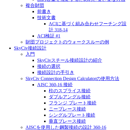
複合財団
前書き
技術文書
ACIに基づく組み合わせフーチング設
計 318-14
ACI検証 #1
財団プロジェクトのウォークスルーの例
SkyCiv接続設計
入門
SkyCivスチール接続設計の紹介
接続の選択
接続設計の手引き
SkyCiv Connection Design Calculatorの使用方法
AISC 360-16 接続
柱のスプライス接続
ダブルアングル接続
フランジ プレート接続
ニーブレース接続
シングルプレート接続
垂直ブレース接続
AISCを使用した鋼製接続の設計 360-16