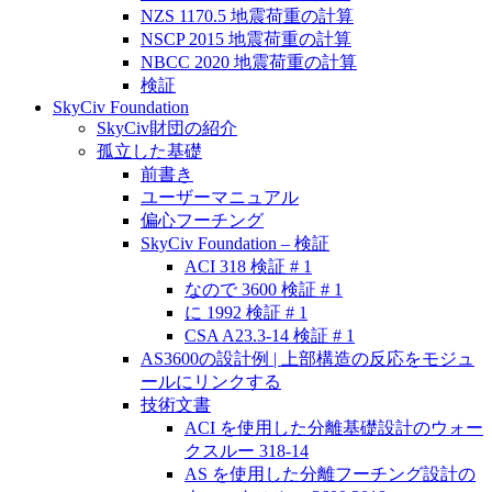
NZS 1170.5 地震荷重の計算
NSCP 2015 地震荷重の計算
NBCC 2020 地震荷重の計算
検証
SkyCiv Foundation
SkyCiv財団の紹介
孤立した基礎
前書き
ユーザーマニュアル
偏心フーチング
SkyCiv Foundation – 検証
ACI 318 検証 # 1
なので 3600 検証 # 1
に 1992 検証 # 1
CSA A23.3-14 検証 # 1
AS3600の設計例 | 上部構造の反応をモジュ
ールにリンクする
技術文書
ACI を使用した分離基礎設計のウォー
クスルー 318-14
AS を使用した分離フーチング設計の