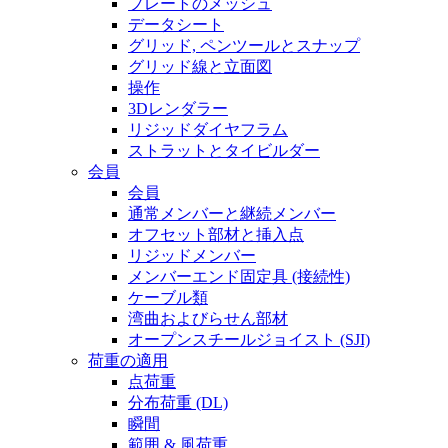
プレートのメッシュ
データシート
グリッド, ペンツールとスナップ
グリッド線と立面図
操作
3Dレンダラー
リジッドダイヤフラム
ストラットとタイビルダー
会員
会員
通常メンバーと継続メンバー
オフセット部材と挿入点
リジッドメンバー
メンバーエンド固定具 (接続性)
ケーブル類
湾曲およびらせん部材
オープンスチールジョイスト (SJI)
荷重の適用
点荷重
分布荷重 (DL)
瞬間
範囲 & 風荷重