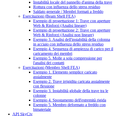
Instabilità locale del pannello d'anima della trave
Rottura con influenza dello stress residuo
Saldato generale / Membri formati a freddo
Esercitazioni (Beam Shell FEA)
Esempio di progettazione 1: Trave con aperture
Web & Rinforzi (Analisi lineare)
Esempio di progettazione 2: Trave con aperture
Web & Rinforzi (Analisi non lineare)
Esempio 3. Analisi dell'instabilità della colonna
in acciaio con influenza dello stress residuo
Esempio 4. Sequenza di ampiezza di carico per il
caricamento dei membri
Esempio 5. Molle a sola compressione per
l'analisi dei contatti
Esercitazioni (Membro Shell FEA)
Esempio 1. Elemento semplice caricato
assialmente
Esempio 2. Trave irrigidita caricata assialmente
con flessione
Esempio 3. Instabilità globale della trave tra le
colonne
Esempio 4. Spostamento dell'estremità rigida
Esempio 5. Membro deformato a freddo con
bimateriale
API SkyCiv