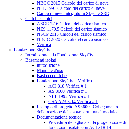
NBCC 2015 Calcolo del carico di neve
NEL 1991 Calcolo del carico di neve
Carico di neve integrato in SkyCiv S3D
Carichi sismici
ASCE 7-16 Calcoli del carico sismico
NZS 1170.5 Calcoli del carico sismico
NSCP 2015 Calcoli del carico sismico
NBCC 2020 Calcoli del carico sismico
Verifica
Fondazione SkyCiv
Introduzione alla Fondazione SkyCiv
Basamenti isolati
introduzione
Manuale d'uso
Basi eccentriche
Fondazione SkyCiv – Verifica
ACI 318 Verifica # 1
AS 3600 Verifica # 1
NEL 1992 Verifica # 1
CSA A23.3-14 Verifica # 1
Esempio di progetto AS3600 | Collegamento
della reazione della sovrastruttura al modulo
Documentazione tecnica
Procedura dettagliata sulla progettazione di
fondazioni isolate con ACI 318-14