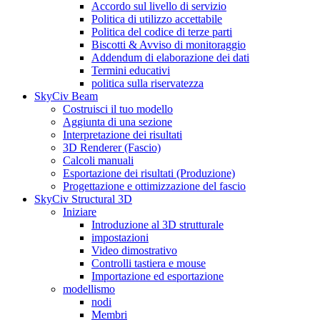
Accordo sul livello di servizio
Politica di utilizzo accettabile
Politica del codice di terze parti
Biscotti & Avviso di monitoraggio
Addendum di elaborazione dei dati
Termini educativi
politica sulla riservatezza
SkyCiv Beam
Costruisci il tuo modello
Aggiunta di una sezione
Interpretazione dei risultati
3D Renderer (Fascio)
Calcoli manuali
Esportazione dei risultati (Produzione)
Progettazione e ottimizzazione del fascio
SkyCiv Structural 3D
Iniziare
Introduzione al 3D strutturale
impostazioni
Video dimostrativo
Controlli tastiera e mouse
Importazione ed esportazione
modellismo
nodi
Membri