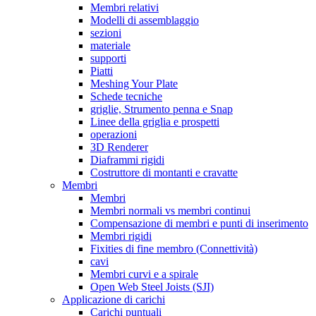
Membri relativi
Modelli di assemblaggio
sezioni
materiale
supporti
Piatti
Meshing Your Plate
Schede tecniche
griglie, Strumento penna e Snap
Linee della griglia e prospetti
operazioni
3D Renderer
Diaframmi rigidi
Costruttore di montanti e cravatte
Membri
Membri
Membri normali vs membri continui
Compensazione di membri e punti di inserimento
Membri rigidi
Fixities di fine membro (Connettività)
cavi
Membri curvi e a spirale
Open Web Steel Joists (SJI)
Applicazione di carichi
Carichi puntuali