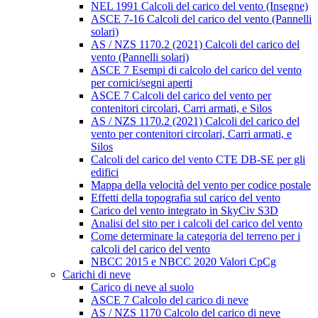
NEL 1991 Calcoli del carico del vento (Insegne)
ASCE 7-16 Calcoli del carico del vento (Pannelli
solari)
AS / NZS 1170.2 (2021) Calcoli del carico del
vento (Pannelli solari)
ASCE 7 Esempi di calcolo del carico del vento
per cornici/segni aperti
ASCE 7 Calcoli del carico del vento per
contenitori circolari, Carri armati, e Silos
AS / NZS 1170.2 (2021) Calcoli del carico del
vento per contenitori circolari, Carri armati, e
Silos
Calcoli del carico del vento CTE DB-SE per gli
edifici
Mappa della velocità del vento per codice postale
Effetti della topografia sul carico del vento
Carico del vento integrato in SkyCiv S3D
Analisi del sito per i calcoli del carico del vento
Come determinare la categoria del terreno per i
calcoli del carico del vento
NBCC 2015 e NBCC 2020 Valori CpCg
Carichi di neve
Carico di neve al suolo
ASCE 7 Calcolo del carico di neve
AS / NZS 1170 Calcolo del carico di neve