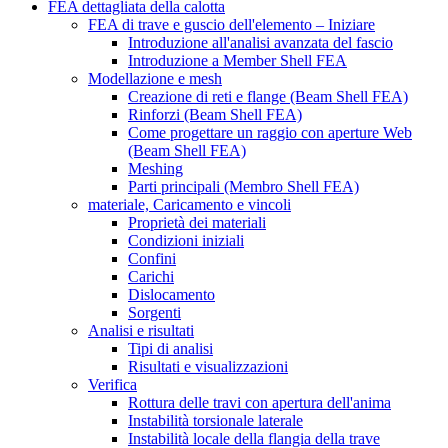
FEA dettagliata della calotta
FEA di trave e guscio dell'elemento – Iniziare
Introduzione all'analisi avanzata del fascio
Introduzione a Member Shell FEA
Modellazione e mesh
Creazione di reti e flange (Beam Shell FEA)
Rinforzi (Beam Shell FEA)
Come progettare un raggio con aperture Web
(Beam Shell FEA)
Meshing
Parti principali (Membro Shell FEA)
materiale, Caricamento e vincoli
Proprietà dei materiali
Condizioni iniziali
Confini
Carichi
Dislocamento
Sorgenti
Analisi e risultati
Tipi di analisi
Risultati e visualizzazioni
Verifica
Rottura delle travi con apertura dell'anima
Instabilità torsionale laterale
Instabilità locale della flangia della trave