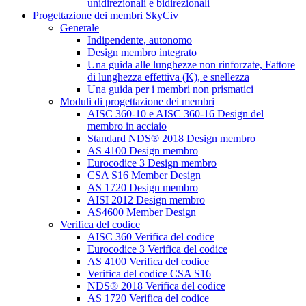
unidirezionali e bidirezionali
Progettazione dei membri SkyCiv
Generale
Indipendente, autonomo
Design membro integrato
Una guida alle lunghezze non rinforzate, Fattore
di lunghezza effettiva (K), e snellezza
Una guida per i membri non prismatici
Moduli di progettazione dei membri
AISC 360-10 e AISC 360-16 Design del
membro in acciaio
Standard NDS® 2018 Design membro
AS 4100 Design membro
Eurocodice 3 Design membro
CSA S16 Member Design
AS 1720 Design membro
AISI 2012 Design membro
AS4600 Member Design
Verifica del codice
AISC 360 Verifica del codice
Eurocodice 3 Verifica del codice
AS 4100 Verifica del codice
Verifica del codice CSA S16
NDS® 2018 Verifica del codice
AS 1720 Verifica del codice