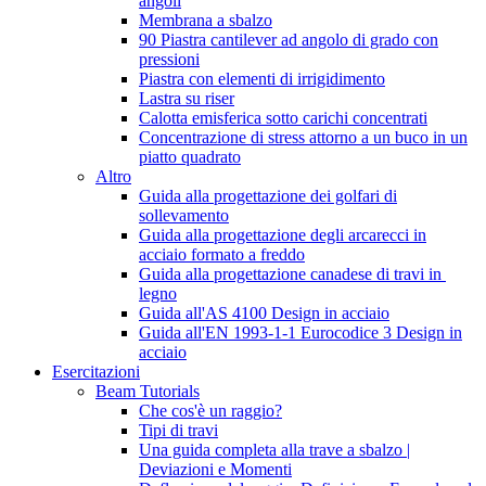
angoli
Membrana a sbalzo
90 Piastra cantilever ad angolo di grado con
pressioni
Piastra con elementi di irrigidimento
Lastra su riser
Calotta emisferica sotto carichi concentrati
Concentrazione di stress attorno a un buco in un
piatto quadrato
Altro
Guida alla progettazione dei golfari di
sollevamento
Guida alla progettazione degli arcarecci in
acciaio formato a freddo
Guida alla progettazione canadese di travi in ​​
legno
Guida all'AS 4100 Design in acciaio
Guida all'EN 1993-1-1 Eurocodice 3 Design in
acciaio
Esercitazioni
Beam Tutorials
Che cos'è un raggio?
Tipi di travi
Una guida completa alla trave a sbalzo |
Deviazioni e Momenti