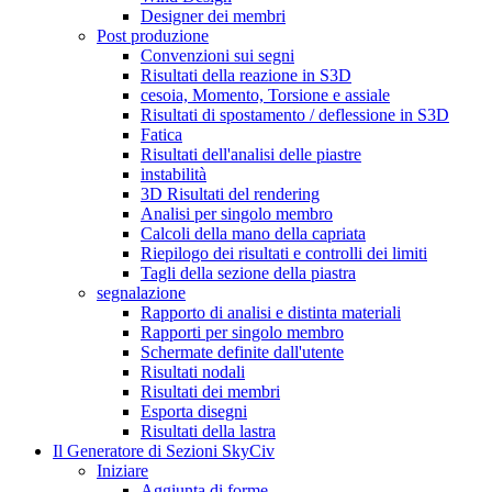
Designer dei membri
Post produzione
Convenzioni sui segni
Risultati della reazione in S3D
cesoia, Momento, Torsione e assiale
Risultati di spostamento / deflessione in S3D
Fatica
Risultati dell'analisi delle piastre
instabilità
3D Risultati del rendering
Analisi per singolo membro
Calcoli della mano della capriata
Riepilogo dei risultati e controlli dei limiti
Tagli della sezione della piastra
segnalazione
Rapporto di analisi e distinta materiali
Rapporti per singolo membro
Schermate definite dall'utente
Risultati nodali
Risultati dei membri
Esporta disegni
Risultati della lastra
Il Generatore di Sezioni SkyCiv
Iniziare
Aggiunta di forme