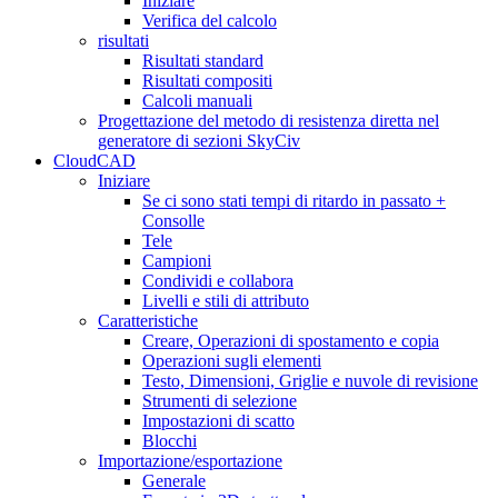
Iniziare
Verifica del calcolo
risultati
Risultati standard
Risultati compositi
Calcoli manuali
Progettazione del metodo di resistenza diretta nel
generatore di sezioni SkyCiv
CloudCAD
Iniziare
Se ci sono stati tempi di ritardo in passato +
Consolle
Tele
Campioni
Condividi e collabora
Livelli e stili di attributo
Caratteristiche
Creare, Operazioni di spostamento e copia
Operazioni sugli elementi
Testo, Dimensioni, Griglie e nuvole di revisione
Strumenti di selezione
Impostazioni di scatto
Blocchi
Importazione/esportazione
Generale