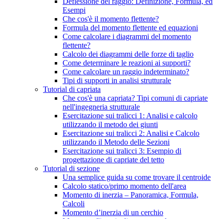
Deflessione del raggio: Definizione, Formula, ed
Esempi
Che cos'è il momento flettente?
Formula del momento flettente ed equazioni
Come calcolare i diagrammi del momento
flettente?
Calcolo dei diagrammi delle forze di taglio
Come determinare le reazioni ai supporti?
Come calcolare un raggio indeterminato?
Tipi di supporti in analisi strutturale
Tutorial di capriata
Che cos'è una capriata? Tipi comuni di capriate
nell'ingegneria strutturale
Esercitazione sui tralicci 1: Analisi e calcolo
utilizzando il metodo dei giunti
Esercitazione sui tralicci 2: Analisi e Calcolo
utilizzando il Metodo delle Sezioni
Esercitazione sui tralicci 3: Esempio di
progettazione di capriate del tetto
Tutorial di sezione
Una semplice guida su come trovare il centroide
Calcolo statico/primo momento dell'area
Momento di inerzia – Panoramica, Formula,
Calcoli
Momento d’inerzia di un cerchio