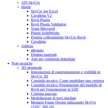
API SkyCiv
plugin
SkyCiv per Excel
Cavalletta V2
Revit Plugin
Revit Plugin Validation
Team Microsoft
Plugin SolidWorks
Doppio collegamento SkyCiv-Revit
Cavalletta
Addons
allentato
Distinta materiali
App per commenti dettagliati
Note tecniche
3D strutturale
Impostazioni di raggruppamento e visibilità in
SkyCiv 3D
Consiglio tecnico: Come modellare una cerniera
Consiglio tecnico: Preparazione del modello di
Revit per l'esportazione in S3D
Colonna inarcata
Modellazione di travi impilate
Moment Frame Design utilizzando SkyCiv
(AISC 360-10)