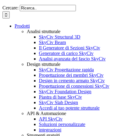
Cercare:
Prodotti
Analisi strutturale
SkyCiv Structural 3D
SkyCiv Beam
Il Generatore di Sezioni SkyCiv
Generatore di carico SkyCiv
Analisi avanzata del fascio SkyCiv
Design strutturale
SkyCiv Progettazione rapida
Progettazione dei membri SkyCiv
Design in cemento armato SkyCiv
Progettazione di connessioni SkyCiv
SkyCiv Foundation Design
Piastra di base SkyCiv
SkyCiv Slab Design
Accedi al tuo potente strutturale
API & Automazione
API SkyCiv
Soluzioni personalizzate
integrazioni
Strumenti gratuiti