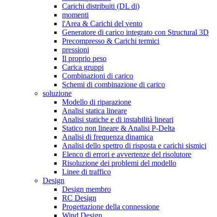
Carichi distribuiti (DL di)
momenti
l'Area & Carichi del vento
Generatore di carico integrato con Structural 3D
Precompresso & Carichi termici
pressioni
Il proprio peso
Carica gruppi
Combinazioni di carico
Schemi di combinazione di carico
soluzione
Modello di riparazione
Analisi statica lineare
Analisi statiche e di instabilità lineari
Statico non lineare & Analisi P-Delta
Analisi di frequenza dinamica
Analisi dello spettro di risposta e carichi sismici
Elenco di errori e avvertenze del risolutore
Risoluzione dei problemi del modello
Linee di traffico
Design
Design membro
RC Design
Progettazione della connessione
Wind Design