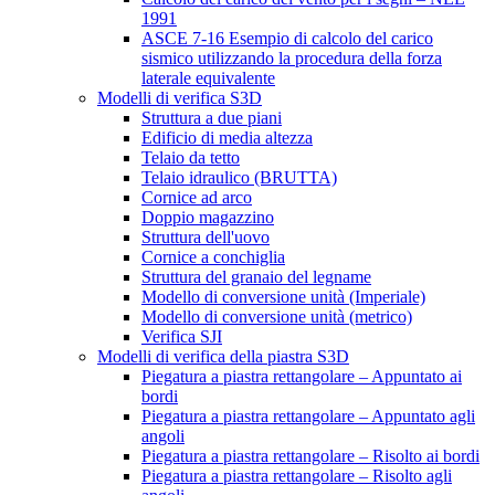
1991
ASCE 7-16 Esempio di calcolo del carico
sismico utilizzando la procedura della forza
laterale equivalente
Modelli di verifica S3D
Struttura a due piani
Edificio di media altezza
Telaio da tetto
Telaio idraulico (BRUTTA)
Cornice ad arco
Doppio magazzino
Struttura dell'uovo
Cornice a conchiglia
Struttura del granaio del legname
Modello di conversione unità (Imperiale)
Modello di conversione unità (metrico)
Verifica SJI
Modelli di verifica della piastra S3D
Piegatura a piastra rettangolare – Appuntato ai
bordi
Piegatura a piastra rettangolare – Appuntato agli
angoli
Piegatura a piastra rettangolare – Risolto ai bordi
Piegatura a piastra rettangolare – Risolto agli