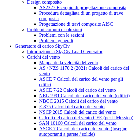
Design composito
AS2327 Esempio di progettazione composita
Procedura dettagliata di un progetto di trave
composita
Progettazione di travi composite AISC
Problemi comuni e soluzioni
Problemi con le sezioni
Problemi generali
Generatore di carico SkyCiv
Introduzione a SkyCiv Load Generator
Carichi del vento
Mappa della velocità del vento
AS / NZS 1170.2 (2021) Calcoli del carico del
vento
ASCE 7 Calcoli del carico del vento per gli
edifici
ASCE 7-22 Calcoli del carico del vento
NEL 1991 Calcoli del carico del vento (edifici)
NBCC 2015 Calcoli del carico del vento
È 875 Calcoli del carico del vento
NSCP 2015 Calcoli del carico del vento
Calcoli del carico del vento CFE (per il Messico)
SAN 10160 Calcoli del carico del vento
ASCE 7 Calcoli del carico del vento (Insegne
autoportanti a parete / solide)