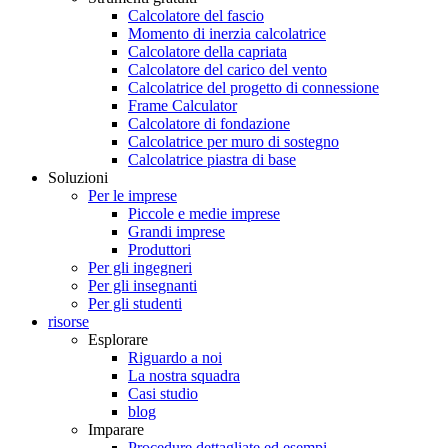
Calcolatore del fascio
Momento di inerzia calcolatrice
Calcolatore della capriata
Calcolatore del carico del vento
Calcolatrice del progetto di connessione
Frame Calculator
Calcolatore di fondazione
Calcolatrice per muro di sostegno
Calcolatrice piastra di base
Soluzioni
Per le imprese
Piccole e medie imprese
Grandi imprese
Produttori
Per gli ingegneri
Per gli insegnanti
Per gli studenti
risorse
Esplorare
Riguardo a noi
La nostra squadra
Casi studio
blog
Imparare
Procedure dettagliate ed esempi