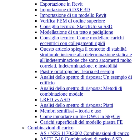
Esportazione in Revit
Importazione di DXF 3D
Importazione di un modello Revit
Verifica FEM di ordine superiore
Consiglio tecnico: SketchUp su S3D
Modellazione di un tetto a padiglione
Consiglio tecnico: Come modellare carichi
eccentrici con collegamenti rigidi
Questo articolo spiega il concetto di stabilità
strutturale insieme alla determinazione statica e
all'indeterminazione che sono argomenti molto
correlati, Indeterminazione, e instabilità
Piastre ortotropiche: Teoria ed esempi
Analisi dello spettro di risposta: Un esempio di
edificio
Analisi dello spettro di risposta: Metodi di
combinazione modale
LRFD vs ASD
Analisi dello spettro di risposta: Piatti
Membri semifissi – teoria e uso
Come importare un file DWG in SkyCiv
Carichi superficiali del modello piastra FE
Combinazioni di carico
AS / NZS 1170:2002 Combinazioni di carico
ASCE 7-10 Combinazioni di carico ASD