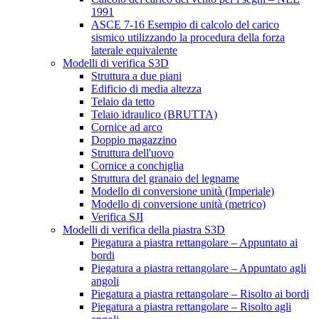
1991
ASCE 7-16 Esempio di calcolo del carico
sismico utilizzando la procedura della forza
laterale equivalente
Modelli di verifica S3D
Struttura a due piani
Edificio di media altezza
Telaio da tetto
Telaio idraulico (BRUTTA)
Cornice ad arco
Doppio magazzino
Struttura dell'uovo
Cornice a conchiglia
Struttura del granaio del legname
Modello di conversione unità (Imperiale)
Modello di conversione unità (metrico)
Verifica SJI
Modelli di verifica della piastra S3D
Piegatura a piastra rettangolare – Appuntato ai
bordi
Piegatura a piastra rettangolare – Appuntato agli
angoli
Piegatura a piastra rettangolare – Risolto ai bordi
Piegatura a piastra rettangolare – Risolto agli