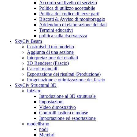
Accordo sul livello di servizio
Politica di utilizzo accettabile
Politica del codice di terze parti
Biscotti & Avviso di monitoraggio
Addendum di elaborazione dei dati
Termini educativi
politica sulla riservatezza
SkyCiv Beam
Costruisci il tuo modello
Aggiunta di una sezione
Interpretazione dei risultati
3D Renderer (Fascio)
Calcoli manuali
Esportazione dei risultati (Produzione)
Progettazione e ottimizzazione del fascio
SkyCiv Structural 3D
Iniziare
Introduzione al 3D strutturale
impostazioni
Video dimostrativo
Controlli tastiera e mouse
Importazione ed esportazione
modellismo
nodi
Membri