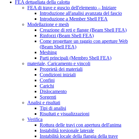
FEA dettagliata della calotta
FEA di trave e guscio dell'elemento – Iniziare
Introduzione all'analisi avanzata del fascio
Introduzione a Member Shell FEA
Modellazione e mesh
Creazione di reti e flange (Beam Shell FEA)
Rinforzi (Beam Shell FEA)
Come progettare un raggio con aperture Web
(Beam Shell FEA)
Meshing
Parti principali (Membro Shell FEA)
materiale, Caricamento e vincoli
Proprietà dei materiali
Condizioni iniziali
Confini
Carichi
Dislocamento
Sorgenti
Analisi e risultati
Tipi di analisi
Risultati e visualizzazioni
Verifica
Rottura delle travi con apertura dell'anima
Instabilità torsionale laterale
Instabilità locale della flangia della trave