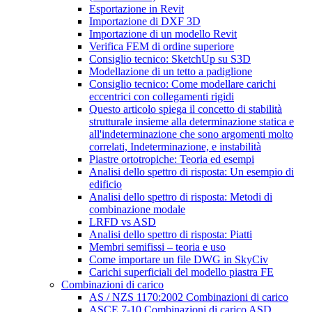
Esportazione in Revit
Importazione di DXF 3D
Importazione di un modello Revit
Verifica FEM di ordine superiore
Consiglio tecnico: SketchUp su S3D
Modellazione di un tetto a padiglione
Consiglio tecnico: Come modellare carichi
eccentrici con collegamenti rigidi
Questo articolo spiega il concetto di stabilità
strutturale insieme alla determinazione statica e
all'indeterminazione che sono argomenti molto
correlati, Indeterminazione, e instabilità
Piastre ortotropiche: Teoria ed esempi
Analisi dello spettro di risposta: Un esempio di
edificio
Analisi dello spettro di risposta: Metodi di
combinazione modale
LRFD vs ASD
Analisi dello spettro di risposta: Piatti
Membri semifissi – teoria e uso
Come importare un file DWG in SkyCiv
Carichi superficiali del modello piastra FE
Combinazioni di carico
AS / NZS 1170:2002 Combinazioni di carico
ASCE 7-10 Combinazioni di carico ASD