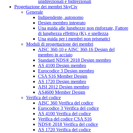
unidirezionali e bidirezionali
Progettazione dei membri SkyCiv
Generale
Indipendente, autonomo
Design membro integrato
Una guida alle lunghezze non rinforzate, Fattore
di lunghezza effettiva (K), e snellezza
Una guida per i membri non prismatici
Moduli di progettazione dei membri
AISC 360-10 e AISC 360-16 Design del
membro in acciaio
Standard NDS® 2018 Design membro
AS 4100 Design membro
Eurocodice 3 Design membro
CSA S16 Member Design
AS 1720 Design membro
AISI 2012 Design membro
AS4600 Member Design
Verifica del codice
AISC 360 Verifica del codice
Eurocodice 3 Verifica del codice
AS 4100 Verifica del codice
Verifica del codice CSA S16
NDS® 2018 Verifica del codice
AS 1720 Verifica del codice