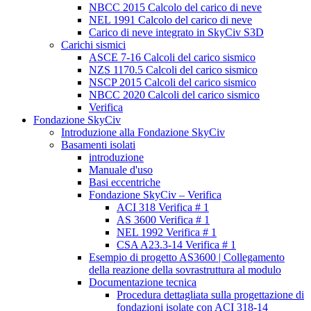
NBCC 2015 Calcolo del carico di neve
NEL 1991 Calcolo del carico di neve
Carico di neve integrato in SkyCiv S3D
Carichi sismici
ASCE 7-16 Calcoli del carico sismico
NZS 1170.5 Calcoli del carico sismico
NSCP 2015 Calcoli del carico sismico
NBCC 2020 Calcoli del carico sismico
Verifica
Fondazione SkyCiv
Introduzione alla Fondazione SkyCiv
Basamenti isolati
introduzione
Manuale d'uso
Basi eccentriche
Fondazione SkyCiv – Verifica
ACI 318 Verifica # 1
AS 3600 Verifica # 1
NEL 1992 Verifica # 1
CSA A23.3-14 Verifica # 1
Esempio di progetto AS3600 | Collegamento
della reazione della sovrastruttura al modulo
Documentazione tecnica
Procedura dettagliata sulla progettazione di
fondazioni isolate con ACI 318-14