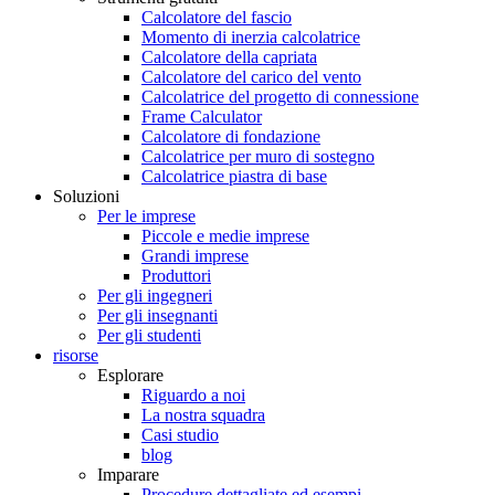
Calcolatore del fascio
Momento di inerzia calcolatrice
Calcolatore della capriata
Calcolatore del carico del vento
Calcolatrice del progetto di connessione
Frame Calculator
Calcolatore di fondazione
Calcolatrice per muro di sostegno
Calcolatrice piastra di base
Soluzioni
Per le imprese
Piccole e medie imprese
Grandi imprese
Produttori
Per gli ingegneri
Per gli insegnanti
Per gli studenti
risorse
Esplorare
Riguardo a noi
La nostra squadra
Casi studio
blog
Imparare
Procedure dettagliate ed esempi