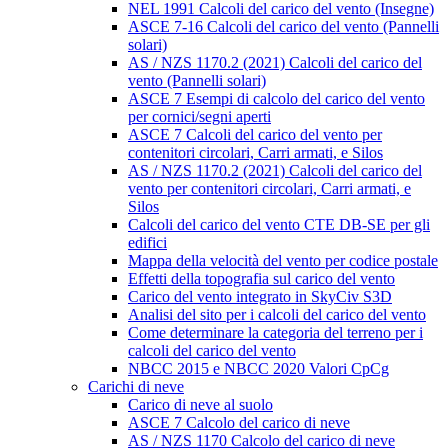
NEL 1991 Calcoli del carico del vento (Insegne)
ASCE 7-16 Calcoli del carico del vento (Pannelli
solari)
AS / NZS 1170.2 (2021) Calcoli del carico del
vento (Pannelli solari)
ASCE 7 Esempi di calcolo del carico del vento
per cornici/segni aperti
ASCE 7 Calcoli del carico del vento per
contenitori circolari, Carri armati, e Silos
AS / NZS 1170.2 (2021) Calcoli del carico del
vento per contenitori circolari, Carri armati, e
Silos
Calcoli del carico del vento CTE DB-SE per gli
edifici
Mappa della velocità del vento per codice postale
Effetti della topografia sul carico del vento
Carico del vento integrato in SkyCiv S3D
Analisi del sito per i calcoli del carico del vento
Come determinare la categoria del terreno per i
calcoli del carico del vento
NBCC 2015 e NBCC 2020 Valori CpCg
Carichi di neve
Carico di neve al suolo
ASCE 7 Calcolo del carico di neve
AS / NZS 1170 Calcolo del carico di neve