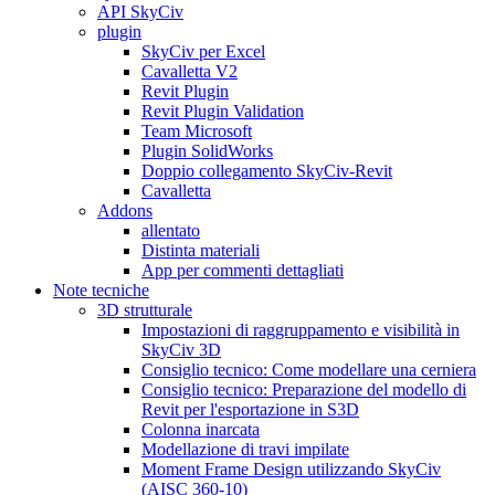
API SkyCiv
plugin
SkyCiv per Excel
Cavalletta V2
Revit Plugin
Revit Plugin Validation
Team Microsoft
Plugin SolidWorks
Doppio collegamento SkyCiv-Revit
Cavalletta
Addons
allentato
Distinta materiali
App per commenti dettagliati
Note tecniche
3D strutturale
Impostazioni di raggruppamento e visibilità in
SkyCiv 3D
Consiglio tecnico: Come modellare una cerniera
Consiglio tecnico: Preparazione del modello di
Revit per l'esportazione in S3D
Colonna inarcata
Modellazione di travi impilate
Moment Frame Design utilizzando SkyCiv
(AISC 360-10)