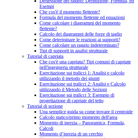
Deflessione del raggio: Definizione, Formula, ed
Esempi
Che cos'è il momento flettente?
Formula del momento flettente ed equazioni
Come calcolare i diagrammi del momento
flettente?
Calcolo dei diagrammi delle forze di taglio
Come determinare le reazioni ai supporti?
Come calcolare un raggio indeterminato?
Tipi di supporti in analisi strutturale
Tutorial di capriata
Che cos'è una capriata? Tipi comuni di capriate
nell'ingegneria strutturale
Esercitazione sui tralicci 1: Analisi e calcolo
utilizzando il metodo dei giunti
Esercitazione sui tralicci 2: Analisi e Calcolo
utilizzando il Metodo delle Sezioni
Esercitazione sui tralicci 3: Esempio di
progettazione di capriate del tetto
Tutorial di sezione
Una semplice guida su come trovare il centroide
Calcolo statico/primo momento dell'area
Momento di inerzia – Panoramica, Formula,
Calcoli
Momento d’inerzia di un cerchio