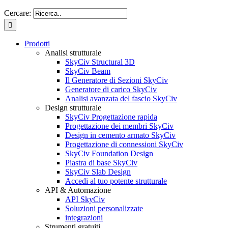
Cercare:
Prodotti
Analisi strutturale
SkyCiv Structural 3D
SkyCiv Beam
Il Generatore di Sezioni SkyCiv
Generatore di carico SkyCiv
Analisi avanzata del fascio SkyCiv
Design strutturale
SkyCiv Progettazione rapida
Progettazione dei membri SkyCiv
Design in cemento armato SkyCiv
Progettazione di connessioni SkyCiv
SkyCiv Foundation Design
Piastra di base SkyCiv
SkyCiv Slab Design
Accedi al tuo potente strutturale
API & Automazione
API SkyCiv
Soluzioni personalizzate
integrazioni
Strumenti gratuiti