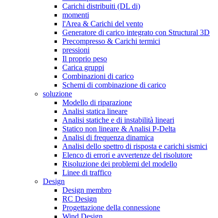
Carichi distribuiti (DL di)
momenti
l'Area & Carichi del vento
Generatore di carico integrato con Structural 3D
Precompresso & Carichi termici
pressioni
Il proprio peso
Carica gruppi
Combinazioni di carico
Schemi di combinazione di carico
soluzione
Modello di riparazione
Analisi statica lineare
Analisi statiche e di instabilità lineari
Statico non lineare & Analisi P-Delta
Analisi di frequenza dinamica
Analisi dello spettro di risposta e carichi sismici
Elenco di errori e avvertenze del risolutore
Risoluzione dei problemi del modello
Linee di traffico
Design
Design membro
RC Design
Progettazione della connessione
Wind Design