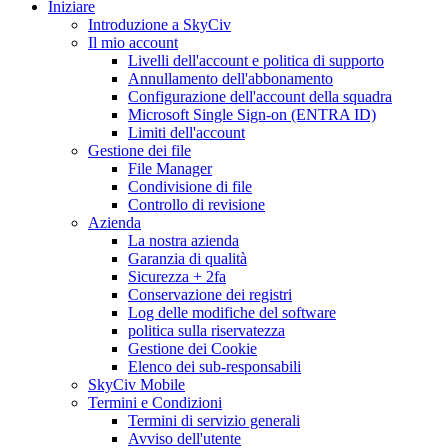
Iniziare
Introduzione a SkyCiv
Il mio account
Livelli dell'account e politica di supporto
Annullamento dell'abbonamento
Configurazione dell'account della squadra
Microsoft Single Sign-on (ENTRA ID)
Limiti dell'account
Gestione dei file
File Manager
Condivisione di file
Controllo di revisione
Azienda
La nostra azienda
Garanzia di qualità
Sicurezza + 2fa
Conservazione dei registri
Log delle modifiche del software
politica sulla riservatezza
Gestione dei Cookie
Elenco dei sub-responsabili
SkyCiv Mobile
Termini e Condizioni
Termini di servizio generali
Avviso dell'utente