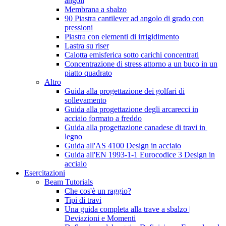
angoli
Membrana a sbalzo
90 Piastra cantilever ad angolo di grado con
pressioni
Piastra con elementi di irrigidimento
Lastra su riser
Calotta emisferica sotto carichi concentrati
Concentrazione di stress attorno a un buco in un
piatto quadrato
Altro
Guida alla progettazione dei golfari di
sollevamento
Guida alla progettazione degli arcarecci in
acciaio formato a freddo
Guida alla progettazione canadese di travi in ​​
legno
Guida all'AS 4100 Design in acciaio
Guida all'EN 1993-1-1 Eurocodice 3 Design in
acciaio
Esercitazioni
Beam Tutorials
Che cos'è un raggio?
Tipi di travi
Una guida completa alla trave a sbalzo |
Deviazioni e Momenti