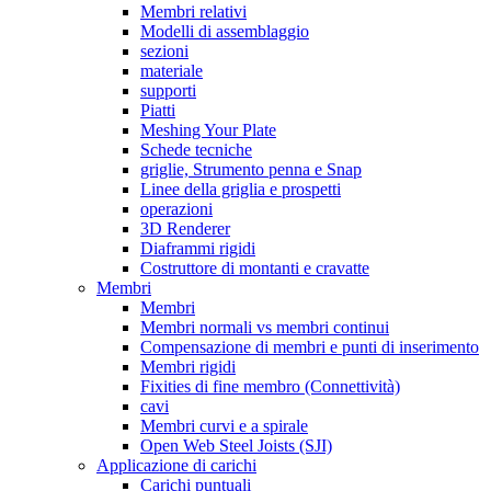
Membri relativi
Modelli di assemblaggio
sezioni
materiale
supporti
Piatti
Meshing Your Plate
Schede tecniche
griglie, Strumento penna e Snap
Linee della griglia e prospetti
operazioni
3D Renderer
Diaframmi rigidi
Costruttore di montanti e cravatte
Membri
Membri
Membri normali vs membri continui
Compensazione di membri e punti di inserimento
Membri rigidi
Fixities di fine membro (Connettività)
cavi
Membri curvi e a spirale
Open Web Steel Joists (SJI)
Applicazione di carichi
Carichi puntuali