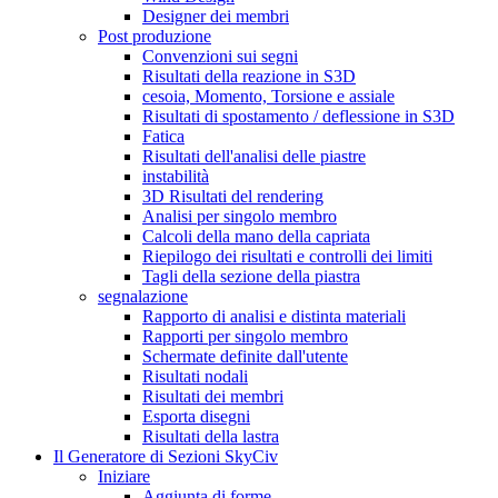
Designer dei membri
Post produzione
Convenzioni sui segni
Risultati della reazione in S3D
cesoia, Momento, Torsione e assiale
Risultati di spostamento / deflessione in S3D
Fatica
Risultati dell'analisi delle piastre
instabilità
3D Risultati del rendering
Analisi per singolo membro
Calcoli della mano della capriata
Riepilogo dei risultati e controlli dei limiti
Tagli della sezione della piastra
segnalazione
Rapporto di analisi e distinta materiali
Rapporti per singolo membro
Schermate definite dall'utente
Risultati nodali
Risultati dei membri
Esporta disegni
Risultati della lastra
Il Generatore di Sezioni SkyCiv
Iniziare
Aggiunta di forme