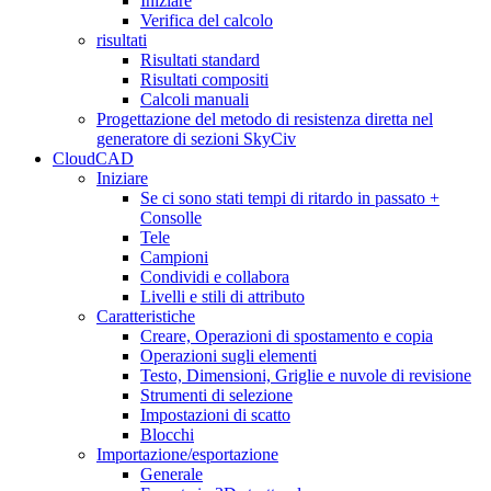
Iniziare
Verifica del calcolo
risultati
Risultati standard
Risultati compositi
Calcoli manuali
Progettazione del metodo di resistenza diretta nel
generatore di sezioni SkyCiv
CloudCAD
Iniziare
Se ci sono stati tempi di ritardo in passato +
Consolle
Tele
Campioni
Condividi e collabora
Livelli e stili di attributo
Caratteristiche
Creare, Operazioni di spostamento e copia
Operazioni sugli elementi
Testo, Dimensioni, Griglie e nuvole di revisione
Strumenti di selezione
Impostazioni di scatto
Blocchi
Importazione/esportazione
Generale