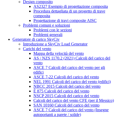
Design composito
AS2327 Esempio di progettazione composita
Procedura dettagliata di un progetto di trave
composita
Progettazione di travi composite AISC
Problemi comuni e soluzioni
Problemi con le sezioni
Problemi generali
Generatore di carico SkyCiv
Introduzione a SkyCiv Load Generator
Carichi del vento
Mappa della velocità del vento
AS / NZS 1170.2 (2021) Calcoli del carico del
vento
ASCE 7 Calcoli del carico del vento per gli
edifici
ASCE 7-22 Calcoli del carico del vento
NEL 1991 Calcoli del carico del vento (edifici)
NBCC 2015 Calcoli del carico del vento
È 875 Calcoli del carico del vento
NSCP 2015 Calcoli del carico del vento
Calcoli del carico del vento CFE (per il Messico)
SAN 10160 Calcoli del carico del vento
ASCE 7 Calcoli del carico del vento (Insegne
autoportanti a parete / solide)