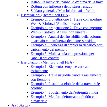
Instabilità locale del pannello d'anima della trave
Rottura con influenza dello stress residuo
Saldato generale / Membri formati a freddo
Esercitazioni (Beam Shell FEA)
Esempio di progettazione 1: Trave con aperture
Web & Rinforzi (Analisi lineare)
Esempio di progettazione 2: Trave con aperture
Web & Rinforzi (Analisi non lineare)
Esempio 3. Analisi dell'instabilità della colonna
in acciaio con influenza dello stress residuo
Esempio 4. Sequenza di ampiezza di carico per il
caricamento dei membri
Esempio 5. Molle a sola compressione per
l'analisi dei contatti
Esercitazioni (Membro Shell FEA)
Esempio 1. Elemento semplice caricato
assialmente
Esempio 2. Trave irrigidita caricata assialmente
con flessione
Esempio 3. Instabilità globale della trave tra le
colonne
Esempio 4. Spostamento dell'estremità rigida
Esempio 5. Membro deformato a freddo con
bimateriale
API SkyCiv