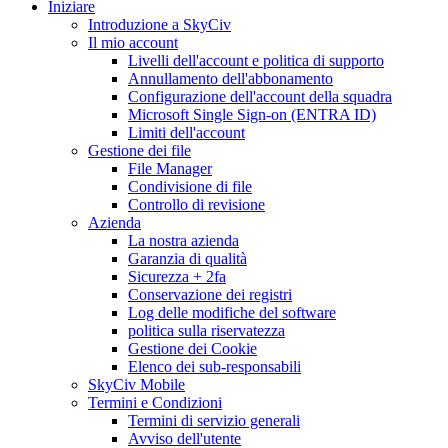
Iniziare
Introduzione a SkyCiv
Il mio account
Livelli dell'account e politica di supporto
Annullamento dell'abbonamento
Configurazione dell'account della squadra
Microsoft Single Sign-on (ENTRA ID)
Limiti dell'account
Gestione dei file
File Manager
Condivisione di file
Controllo di revisione
Azienda
La nostra azienda
Garanzia di qualità
Sicurezza + 2fa
Conservazione dei registri
Log delle modifiche del software
politica sulla riservatezza
Gestione dei Cookie
Elenco dei sub-responsabili
SkyCiv Mobile
Termini e Condizioni
Termini di servizio generali
Avviso dell'utente