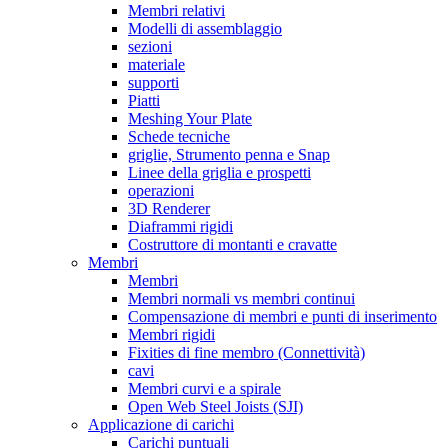
Membri relativi
Modelli di assemblaggio
sezioni
materiale
supporti
Piatti
Meshing Your Plate
Schede tecniche
griglie, Strumento penna e Snap
Linee della griglia e prospetti
operazioni
3D Renderer
Diaframmi rigidi
Costruttore di montanti e cravatte
Membri
Membri
Membri normali vs membri continui
Compensazione di membri e punti di inserimento
Membri rigidi
Fixities di fine membro (Connettività)
cavi
Membri curvi e a spirale
Open Web Steel Joists (SJI)
Applicazione di carichi
Carichi puntuali