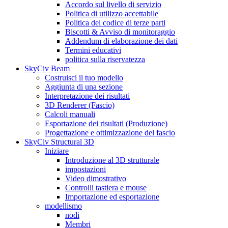
Accordo sul livello di servizio
Politica di utilizzo accettabile
Politica del codice di terze parti
Biscotti & Avviso di monitoraggio
Addendum di elaborazione dei dati
Termini educativi
politica sulla riservatezza
SkyCiv Beam
Costruisci il tuo modello
Aggiunta di una sezione
Interpretazione dei risultati
3D Renderer (Fascio)
Calcoli manuali
Esportazione dei risultati (Produzione)
Progettazione e ottimizzazione del fascio
SkyCiv Structural 3D
Iniziare
Introduzione al 3D strutturale
impostazioni
Video dimostrativo
Controlli tastiera e mouse
Importazione ed esportazione
modellismo
nodi
Membri