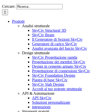
Cercare:
Prodotti
Analisi strutturale
SkyCiv Structural 3D
SkyCiv Beam
Il Generatore di Sezioni SkyCiv
Generatore di carico SkyCiv
Analisi avanzata del fascio SkyCiv
Design strutturale
SkyCiv Progettazione rapida
Progettazione dei membri SkyCiv
Design in cemento armato SkyCiv
Progettazione di connessioni SkyCiv
SkyCiv Foundation Design
Piastra di base SkyCiv
SkyCiv Slab Design
Accedi al tuo potente strutturale
API & Automazione
API SkyCiv
Soluzioni personalizzate
integrazioni
Strumenti gratuiti