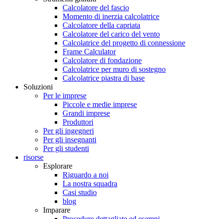
Calcolatore del fascio
Momento di inerzia calcolatrice
Calcolatore della capriata
Calcolatore del carico del vento
Calcolatrice del progetto di connessione
Frame Calculator
Calcolatore di fondazione
Calcolatrice per muro di sostegno
Calcolatrice piastra di base
Soluzioni
Per le imprese
Piccole e medie imprese
Grandi imprese
Produttori
Per gli ingegneri
Per gli insegnanti
Per gli studenti
risorse
Esplorare
Riguardo a noi
La nostra squadra
Casi studio
blog
Imparare
Procedure dettagliate ed esempi