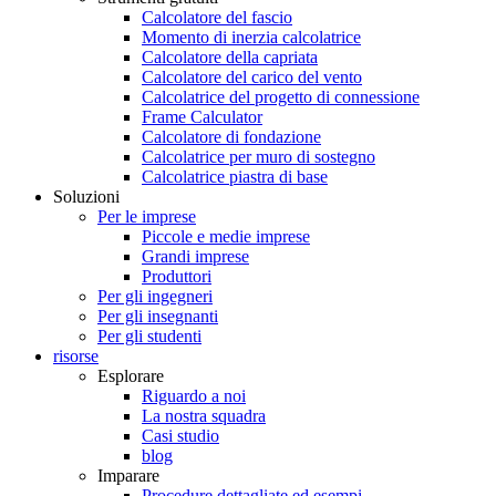
Calcolatore del fascio
Momento di inerzia calcolatrice
Calcolatore della capriata
Calcolatore del carico del vento
Calcolatrice del progetto di connessione
Frame Calculator
Calcolatore di fondazione
Calcolatrice per muro di sostegno
Calcolatrice piastra di base
Soluzioni
Per le imprese
Piccole e medie imprese
Grandi imprese
Produttori
Per gli ingegneri
Per gli insegnanti
Per gli studenti
risorse
Esplorare
Riguardo a noi
La nostra squadra
Casi studio
blog
Imparare
Procedure dettagliate ed esempi