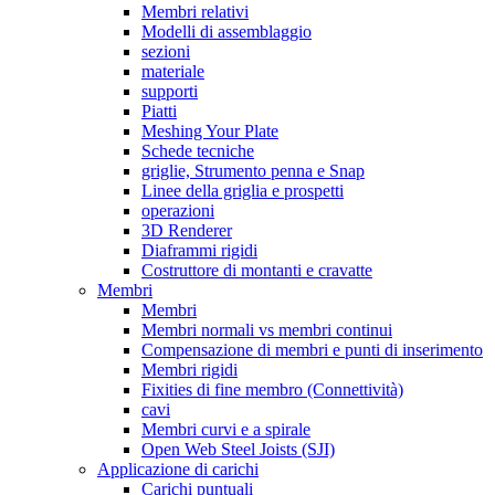
Membri relativi
Modelli di assemblaggio
sezioni
materiale
supporti
Piatti
Meshing Your Plate
Schede tecniche
griglie, Strumento penna e Snap
Linee della griglia e prospetti
operazioni
3D Renderer
Diaframmi rigidi
Costruttore di montanti e cravatte
Membri
Membri
Membri normali vs membri continui
Compensazione di membri e punti di inserimento
Membri rigidi
Fixities di fine membro (Connettività)
cavi
Membri curvi e a spirale
Open Web Steel Joists (SJI)
Applicazione di carichi
Carichi puntuali