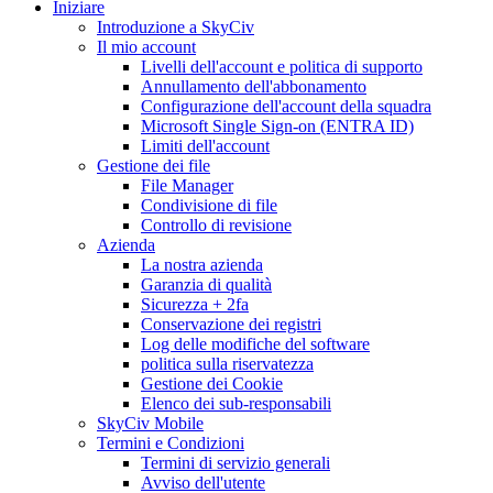
Iniziare
Introduzione a SkyCiv
Il mio account
Livelli dell'account e politica di supporto
Annullamento dell'abbonamento
Configurazione dell'account della squadra
Microsoft Single Sign-on (ENTRA ID)
Limiti dell'account
Gestione dei file
File Manager
Condivisione di file
Controllo di revisione
Azienda
La nostra azienda
Garanzia di qualità
Sicurezza + 2fa
Conservazione dei registri
Log delle modifiche del software
politica sulla riservatezza
Gestione dei Cookie
Elenco dei sub-responsabili
SkyCiv Mobile
Termini e Condizioni
Termini di servizio generali
Avviso dell'utente