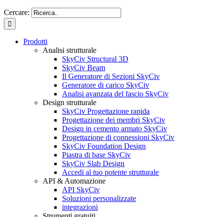
Cercare:
Prodotti
Analisi strutturale
SkyCiv Structural 3D
SkyCiv Beam
Il Generatore di Sezioni SkyCiv
Generatore di carico SkyCiv
Analisi avanzata del fascio SkyCiv
Design strutturale
SkyCiv Progettazione rapida
Progettazione dei membri SkyCiv
Design in cemento armato SkyCiv
Progettazione di connessioni SkyCiv
SkyCiv Foundation Design
Piastra di base SkyCiv
SkyCiv Slab Design
Accedi al tuo potente strutturale
API & Automazione
API SkyCiv
Soluzioni personalizzate
integrazioni
Strumenti gratuiti