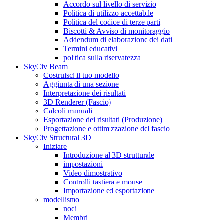
Accordo sul livello di servizio
Politica di utilizzo accettabile
Politica del codice di terze parti
Biscotti & Avviso di monitoraggio
Addendum di elaborazione dei dati
Termini educativi
politica sulla riservatezza
SkyCiv Beam
Costruisci il tuo modello
Aggiunta di una sezione
Interpretazione dei risultati
3D Renderer (Fascio)
Calcoli manuali
Esportazione dei risultati (Produzione)
Progettazione e ottimizzazione del fascio
SkyCiv Structural 3D
Iniziare
Introduzione al 3D strutturale
impostazioni
Video dimostrativo
Controlli tastiera e mouse
Importazione ed esportazione
modellismo
nodi
Membri