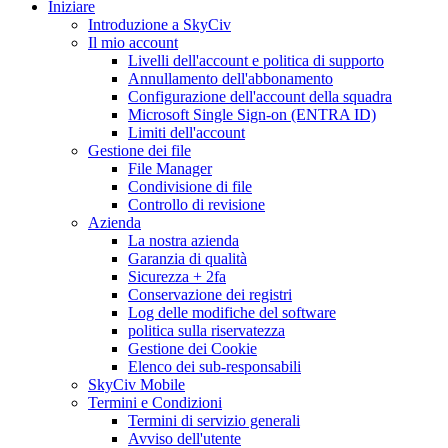
Iniziare
Introduzione a SkyCiv
Il mio account
Livelli dell'account e politica di supporto
Annullamento dell'abbonamento
Configurazione dell'account della squadra
Microsoft Single Sign-on (ENTRA ID)
Limiti dell'account
Gestione dei file
File Manager
Condivisione di file
Controllo di revisione
Azienda
La nostra azienda
Garanzia di qualità
Sicurezza + 2fa
Conservazione dei registri
Log delle modifiche del software
politica sulla riservatezza
Gestione dei Cookie
Elenco dei sub-responsabili
SkyCiv Mobile
Termini e Condizioni
Termini di servizio generali
Avviso dell'utente