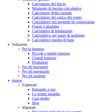
Calcolatore del fascio
Momento di inerzia calcolatrice
Calcolatore della capriata
Calcolatore del carico del vento
Calcolatrice del progetto di connessione
Frame Calculator
Calcolatore di fondazione
Calcolatrice per muro di sostegno
Calcolatrice piastra di base
Soluzioni
Per le imprese
Piccole e medie imprese
Grandi imprese
Produttori
Per gli ingegneri
Per gli insegnanti
Per gli studenti
risorse
Esplorare
Riguardo a noi
La nostra squadra
Casi studio
blog
Imparare
Procedure dettagliate ed esempi