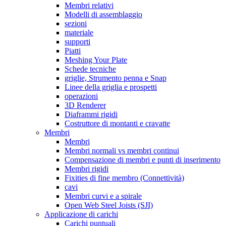
Membri relativi
Modelli di assemblaggio
sezioni
materiale
supporti
Piatti
Meshing Your Plate
Schede tecniche
griglie, Strumento penna e Snap
Linee della griglia e prospetti
operazioni
3D Renderer
Diaframmi rigidi
Costruttore di montanti e cravatte
Membri
Membri
Membri normali vs membri continui
Compensazione di membri e punti di inserimento
Membri rigidi
Fixities di fine membro (Connettività)
cavi
Membri curvi e a spirale
Open Web Steel Joists (SJI)
Applicazione di carichi
Carichi puntuali