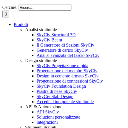
Cercare:
Prodotti
Analisi strutturale
SkyCiv Structural 3D
SkyCiv Beam
Il Generatore di Sezioni SkyCiv
Generatore di carico SkyCiv
Analisi avanzata del fascio SkyCiv
Design strutturale
SkyCiv Progettazione rapida
Progettazione dei membri SkyCiv
Design in cemento armato SkyCiv
Progettazione di connessioni SkyCiv
SkyCiv Foundation Design
Piastra di base SkyCiv
SkyCiv Slab Design
Accedi al tuo potente strutturale
API & Automazione
API SkyCiv
Soluzioni personalizzate
integrazioni
Strumenti gratuiti