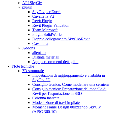
API SkyCiv
plugin
SkyCiv per Excel
Cavalletta V2
Revit Plugin
Revit Plugin Validation
Team Microsoft
Plugin SolidWorks
Doppio collegamento SkyCiv-Revit
Cavalletta
Addons
allentato
Distinta materiali
App per commenti dettagliati
Note tecniche
3D strutturale
Impostazioni di raggruppamento e visibilità in
SkyCiv 3D
Consiglio tecnico: Come modellare una cerniera
Consiglio tecnico: Preparazione del modello di
Revit per l'esportazione in S3D
Colonna inarcata
Modellazione di travi impilate
Moment Frame Design utilizzando SkyCiv
(AISC 360-10)