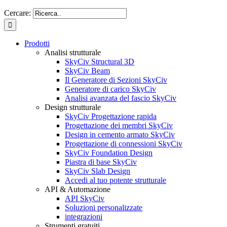
Cercare:
Prodotti
Analisi strutturale
SkyCiv Structural 3D
SkyCiv Beam
Il Generatore di Sezioni SkyCiv
Generatore di carico SkyCiv
Analisi avanzata del fascio SkyCiv
Design strutturale
SkyCiv Progettazione rapida
Progettazione dei membri SkyCiv
Design in cemento armato SkyCiv
Progettazione di connessioni SkyCiv
SkyCiv Foundation Design
Piastra di base SkyCiv
SkyCiv Slab Design
Accedi al tuo potente strutturale
API & Automazione
API SkyCiv
Soluzioni personalizzate
integrazioni
Strumenti gratuiti