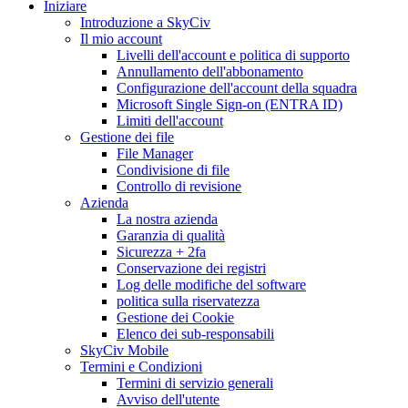
Iniziare
Introduzione a SkyCiv
Il mio account
Livelli dell'account e politica di supporto
Annullamento dell'abbonamento
Configurazione dell'account della squadra
Microsoft Single Sign-on (ENTRA ID)
Limiti dell'account
Gestione dei file
File Manager
Condivisione di file
Controllo di revisione
Azienda
La nostra azienda
Garanzia di qualità
Sicurezza + 2fa
Conservazione dei registri
Log delle modifiche del software
politica sulla riservatezza
Gestione dei Cookie
Elenco dei sub-responsabili
SkyCiv Mobile
Termini e Condizioni
Termini di servizio generali
Avviso dell'utente