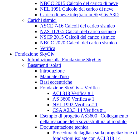
NBCC 2015 Calcolo del carico di neve
NEL 1991 Calcolo del carico di neve
Carico di neve integrato in SkyCiv S3D
Carichi sismici
ASCE 7-16 Calcoli del carico sismico
NZS 1170.5 Calcoli del carico sismico
NSCP 2015 Calcoli del carico sismico
NBCC 2020 Calcoli del carico sismico
Verifica
Fondazione SkyCiv
Introduzione alla Fondazione SkyCiv
Basamenti isolati
introduzione
Manuale d'uso
Basi eccentriche
Fondazione SkyCiv – Verifica
ACI 318 Verifica # 1
AS 3600 Verifica # 1
NEL 1992 Verifica # 1
CSA A23.3-14 Verifica # 1
Esempio di progetto AS3600 | Collegamento
della reazione della sovrastruttura al modulo
Documentazione tecnica
Procedura dettagliata sulla progettazione di
fondazioni isolate con ACI 318-14