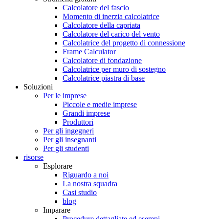
Calcolatore del fascio
Momento di inerzia calcolatrice
Calcolatore della capriata
Calcolatore del carico del vento
Calcolatrice del progetto di connessione
Frame Calculator
Calcolatore di fondazione
Calcolatrice per muro di sostegno
Calcolatrice piastra di base
Soluzioni
Per le imprese
Piccole e medie imprese
Grandi imprese
Produttori
Per gli ingegneri
Per gli insegnanti
Per gli studenti
risorse
Esplorare
Riguardo a noi
La nostra squadra
Casi studio
blog
Imparare
Procedure dettagliate ed esempi