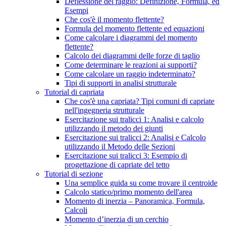
Deflessione del raggio: Definizione, Formula, ed
Esempi
Che cos'è il momento flettente?
Formula del momento flettente ed equazioni
Come calcolare i diagrammi del momento
flettente?
Calcolo dei diagrammi delle forze di taglio
Come determinare le reazioni ai supporti?
Come calcolare un raggio indeterminato?
Tipi di supporti in analisi strutturale
Tutorial di capriata
Che cos'è una capriata? Tipi comuni di capriate
nell'ingegneria strutturale
Esercitazione sui tralicci 1: Analisi e calcolo
utilizzando il metodo dei giunti
Esercitazione sui tralicci 2: Analisi e Calcolo
utilizzando il Metodo delle Sezioni
Esercitazione sui tralicci 3: Esempio di
progettazione di capriate del tetto
Tutorial di sezione
Una semplice guida su come trovare il centroide
Calcolo statico/primo momento dell'area
Momento di inerzia – Panoramica, Formula,
Calcoli
Momento d’inerzia di un cerchio