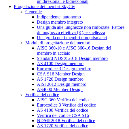
unidirezionali e bidirezionali
Progettazione dei membri SkyCiv
Generale
Indipendente, autonomo
Design membro integrato
Una guida alle lunghezze non rinforzate, Fattore
di lunghezza effettiva (K), e snellezza
Una guida per i membri non prismatici
Moduli di progettazione dei membri
AISC 360-10 e AISC 360-16 Design del
membro in acciaio
Standard NDS® 2018 Design membro
AS 4100 Design membro
Eurocodice 3 Design membro
CSA S16 Member Design
AS 1720 Design membro
AISI 2012 Design membro
AS4600 Member Design
Verifica del codice
AISC 360 Verifica del codice
Eurocodice 3 Verifica del codice
AS 4100 Verifica del codice
Verifica del codice CSA S16
NDS® 2018 Verifica del codice
AS 1720 Verifica del codice