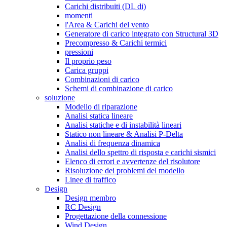
Carichi distribuiti (DL di)
momenti
l'Area & Carichi del vento
Generatore di carico integrato con Structural 3D
Precompresso & Carichi termici
pressioni
Il proprio peso
Carica gruppi
Combinazioni di carico
Schemi di combinazione di carico
soluzione
Modello di riparazione
Analisi statica lineare
Analisi statiche e di instabilità lineari
Statico non lineare & Analisi P-Delta
Analisi di frequenza dinamica
Analisi dello spettro di risposta e carichi sismici
Elenco di errori e avvertenze del risolutore
Risoluzione dei problemi del modello
Linee di traffico
Design
Design membro
RC Design
Progettazione della connessione
Wind Design