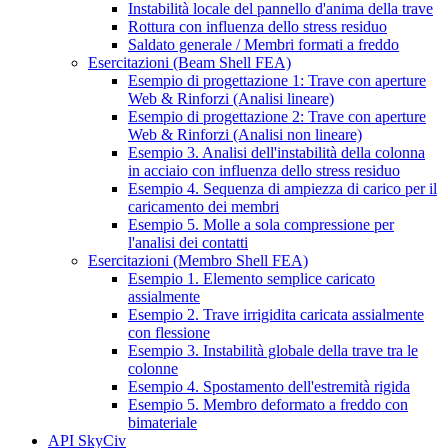
Instabilità locale del pannello d'anima della trave
Rottura con influenza dello stress residuo
Saldato generale / Membri formati a freddo
Esercitazioni (Beam Shell FEA)
Esempio di progettazione 1: Trave con aperture
Web & Rinforzi (Analisi lineare)
Esempio di progettazione 2: Trave con aperture
Web & Rinforzi (Analisi non lineare)
Esempio 3. Analisi dell'instabilità della colonna
in acciaio con influenza dello stress residuo
Esempio 4. Sequenza di ampiezza di carico per il
caricamento dei membri
Esempio 5. Molle a sola compressione per
l'analisi dei contatti
Esercitazioni (Membro Shell FEA)
Esempio 1. Elemento semplice caricato
assialmente
Esempio 2. Trave irrigidita caricata assialmente
con flessione
Esempio 3. Instabilità globale della trave tra le
colonne
Esempio 4. Spostamento dell'estremità rigida
Esempio 5. Membro deformato a freddo con
bimateriale
API SkyCiv