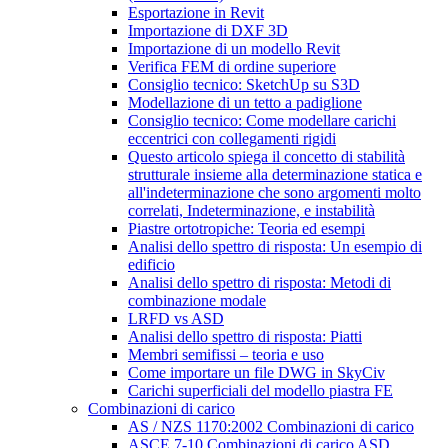
Esportazione in Revit
Importazione di DXF 3D
Importazione di un modello Revit
Verifica FEM di ordine superiore
Consiglio tecnico: SketchUp su S3D
Modellazione di un tetto a padiglione
Consiglio tecnico: Come modellare carichi
eccentrici con collegamenti rigidi
Questo articolo spiega il concetto di stabilità
strutturale insieme alla determinazione statica e
all'indeterminazione che sono argomenti molto
correlati, Indeterminazione, e instabilità
Piastre ortotropiche: Teoria ed esempi
Analisi dello spettro di risposta: Un esempio di
edificio
Analisi dello spettro di risposta: Metodi di
combinazione modale
LRFD vs ASD
Analisi dello spettro di risposta: Piatti
Membri semifissi – teoria e uso
Come importare un file DWG in SkyCiv
Carichi superficiali del modello piastra FE
Combinazioni di carico
AS / NZS 1170:2002 Combinazioni di carico
ASCE 7-10 Combinazioni di carico ASD