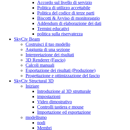
Accordo sul livello di servizio
Politica di utilizzo accettabile
Politica del codice di terze parti
Biscotti & Avviso di monitoraggio
Addendum di elaborazione dei dati
Termini educativi
politica sulla riservatezza
SkyCiv Beam
Costruisci il tuo modello
Aggiunta di una sezione
Interpretazione dei risultati
3D Renderer (Fascio)
Calcoli manuali
Esportazione dei risultati (Produzione)
Progettazione e ottimizzazione del fascio
SkyCiv Structural 3D
Iniziare
Introduzione al 3D strutturale
impostazioni
Video dimostrativo
Controlli tastiera e mouse
Importazione ed esportazione
modellismo
nodi
Membri