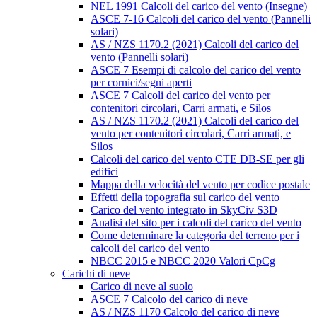
NEL 1991 Calcoli del carico del vento (Insegne)
ASCE 7-16 Calcoli del carico del vento (Pannelli
solari)
AS / NZS 1170.2 (2021) Calcoli del carico del
vento (Pannelli solari)
ASCE 7 Esempi di calcolo del carico del vento
per cornici/segni aperti
ASCE 7 Calcoli del carico del vento per
contenitori circolari, Carri armati, e Silos
AS / NZS 1170.2 (2021) Calcoli del carico del
vento per contenitori circolari, Carri armati, e
Silos
Calcoli del carico del vento CTE DB-SE per gli
edifici
Mappa della velocità del vento per codice postale
Effetti della topografia sul carico del vento
Carico del vento integrato in SkyCiv S3D
Analisi del sito per i calcoli del carico del vento
Come determinare la categoria del terreno per i
calcoli del carico del vento
NBCC 2015 e NBCC 2020 Valori CpCg
Carichi di neve
Carico di neve al suolo
ASCE 7 Calcolo del carico di neve
AS / NZS 1170 Calcolo del carico di neve