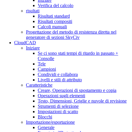
Iniziare
Verifica del calcolo
risultati
Risultati standard
Risultati compositi
Calcoli manuali
Progettazione del metodo di resistenza diretta nel
generatore di sezioni SkyCiv
CloudCAD
Iniziare
Se ci sono stati tempi di ritardo in passato +
Consolle
Tele
Campioni
Condividi e collabora
Livelli e stili di attributo
Caratteristiche
Creare, Operazioni di spostamento e copia
Operazioni sugli elementi
Testo, Dimensioni, Griglie e nuvole di revisione
Strumenti di selezione
Impostazioni di scatto
Blocchi
Importazione/esportazione
Generale