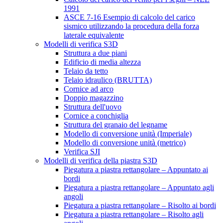
1991
ASCE 7-16 Esempio di calcolo del carico
sismico utilizzando la procedura della forza
laterale equivalente
Modelli di verifica S3D
Struttura a due piani
Edificio di media altezza
Telaio da tetto
Telaio idraulico (BRUTTA)
Cornice ad arco
Doppio magazzino
Struttura dell'uovo
Cornice a conchiglia
Struttura del granaio del legname
Modello di conversione unità (Imperiale)
Modello di conversione unità (metrico)
Verifica SJI
Modelli di verifica della piastra S3D
Piegatura a piastra rettangolare – Appuntato ai
bordi
Piegatura a piastra rettangolare – Appuntato agli
angoli
Piegatura a piastra rettangolare – Risolto ai bordi
Piegatura a piastra rettangolare – Risolto agli