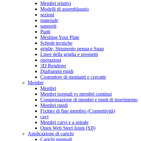
Membri relativi
Modelli di assemblaggio
sezioni
materiale
supporti
Piatti
Meshing Your Plate
Schede tecniche
griglie, Strumento penna e Snap
Linee della griglia e prospetti
operazioni
3D Renderer
Diaframmi rigidi
Costruttore di montanti e cravatte
Membri
Membri
Membri normali vs membri continui
Compensazione di membri e punti di inserimento
Membri rigidi
Fixities di fine membro (Connettività)
cavi
Membri curvi e a spirale
Open Web Steel Joists (SJI)
Applicazione di carichi
Carichi puntuali