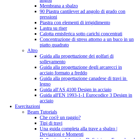
angoli
Membrana a sbalzo
90 Piastra cantilever ad angolo di grado con
pressioni
Piastra con elementi di irrigidimento
Lastra su riser
Calotta emisferica sotto carichi concentrati
Concentrazione di stress attorno a un buco in un
piatto quadrato
Altro
Guida alla progettazione dei golfari di
sollevamento
Guida alla progettazione degli arcarecci in
acciaio formato a freddo
Guida alla progettazione canadese di travi in ​​
legno
Guida all'AS 4100 Design in acciaio
Guida all'EN 1993-1-1 Eurocodice 3 Design in
acciaio
Esercitazioni
Beam Tutorials
Che cos'è un raggio?
Tipi di travi
Una guida completa alla trave a sbalzo |
Deviazioni e Momenti