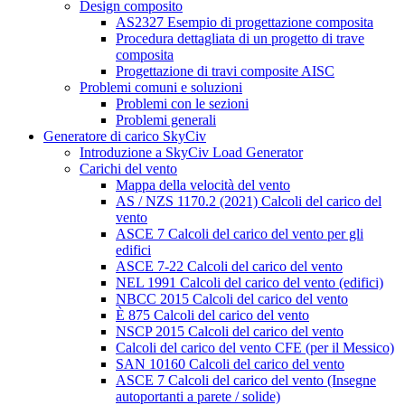
Design composito
AS2327 Esempio di progettazione composita
Procedura dettagliata di un progetto di trave
composita
Progettazione di travi composite AISC
Problemi comuni e soluzioni
Problemi con le sezioni
Problemi generali
Generatore di carico SkyCiv
Introduzione a SkyCiv Load Generator
Carichi del vento
Mappa della velocità del vento
AS / NZS 1170.2 (2021) Calcoli del carico del
vento
ASCE 7 Calcoli del carico del vento per gli
edifici
ASCE 7-22 Calcoli del carico del vento
NEL 1991 Calcoli del carico del vento (edifici)
NBCC 2015 Calcoli del carico del vento
È 875 Calcoli del carico del vento
NSCP 2015 Calcoli del carico del vento
Calcoli del carico del vento CFE (per il Messico)
SAN 10160 Calcoli del carico del vento
ASCE 7 Calcoli del carico del vento (Insegne
autoportanti a parete / solide)