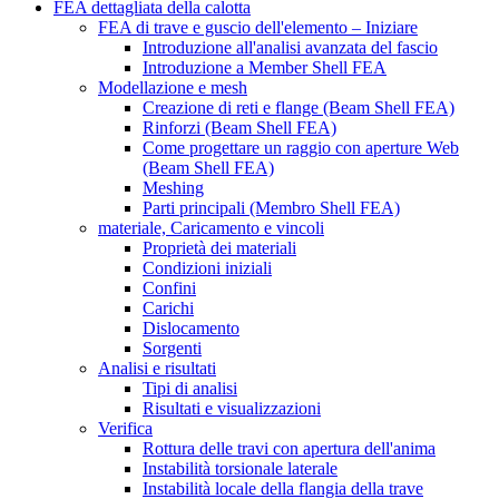
FEA dettagliata della calotta
FEA di trave e guscio dell'elemento – Iniziare
Introduzione all'analisi avanzata del fascio
Introduzione a Member Shell FEA
Modellazione e mesh
Creazione di reti e flange (Beam Shell FEA)
Rinforzi (Beam Shell FEA)
Come progettare un raggio con aperture Web
(Beam Shell FEA)
Meshing
Parti principali (Membro Shell FEA)
materiale, Caricamento e vincoli
Proprietà dei materiali
Condizioni iniziali
Confini
Carichi
Dislocamento
Sorgenti
Analisi e risultati
Tipi di analisi
Risultati e visualizzazioni
Verifica
Rottura delle travi con apertura dell'anima
Instabilità torsionale laterale
Instabilità locale della flangia della trave