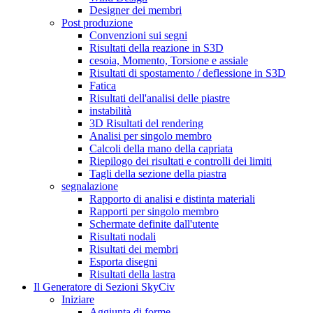
Designer dei membri
Post produzione
Convenzioni sui segni
Risultati della reazione in S3D
cesoia, Momento, Torsione e assiale
Risultati di spostamento / deflessione in S3D
Fatica
Risultati dell'analisi delle piastre
instabilità
3D Risultati del rendering
Analisi per singolo membro
Calcoli della mano della capriata
Riepilogo dei risultati e controlli dei limiti
Tagli della sezione della piastra
segnalazione
Rapporto di analisi e distinta materiali
Rapporti per singolo membro
Schermate definite dall'utente
Risultati nodali
Risultati dei membri
Esporta disegni
Risultati della lastra
Il Generatore di Sezioni SkyCiv
Iniziare
Aggiunta di forme