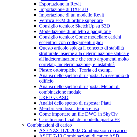
Esportazione in Revit
Importazione di DXF 3D
Importazione di un modello Revit
Verifica FEM di ordine superiore
Consiglio tecnico: SketchUp su S3D
Modellazione di un tetto a padiglione
Consiglio tecnico: Come modellare carichi
eccentrici con collegamenti rigidi
Questo articolo spiega il concetto di stabilità
strutturale insieme alla determinazione statica e
all'indeterminazione che sono argomenti molto
correlati, Indeterminazione, e instabilità
Piastre ortotropiche: Teoria ed esempi
Analisi dello spettro di risposta: Un esempio di
edificio
Analisi dello spettro di risposta: Metodi di
combinazione modale
LRFD vs ASD
Analisi dello spettro di risposta: Piatti
Membri semifissi – teoria e uso
Come importare un file DWG in SkyCiv
Carichi superficiali del modello piastra FE
Combinazioni di carico
AS / NZS 1170:2002 Combinazioni di carico
ASCE 7-10 Combinazioni di carico ASD