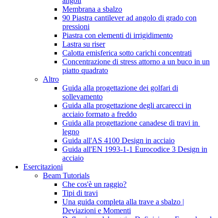
angoli
Membrana a sbalzo
90 Piastra cantilever ad angolo di grado con
pressioni
Piastra con elementi di irrigidimento
Lastra su riser
Calotta emisferica sotto carichi concentrati
Concentrazione di stress attorno a un buco in un
piatto quadrato
Altro
Guida alla progettazione dei golfari di
sollevamento
Guida alla progettazione degli arcarecci in
acciaio formato a freddo
Guida alla progettazione canadese di travi in ​​
legno
Guida all'AS 4100 Design in acciaio
Guida all'EN 1993-1-1 Eurocodice 3 Design in
acciaio
Esercitazioni
Beam Tutorials
Che cos'è un raggio?
Tipi di travi
Una guida completa alla trave a sbalzo |
Deviazioni e Momenti