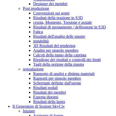
Designer dei membri
Post produzione
Convenzioni sui segni
Risultati della reazione in S3D
cesoia, Momento, Torsione e assiale
Risultati di spostamento / deflessione in S3D
Fatica
Risultati dell'analisi delle piastre
instabilità
3D Risultati del rendering
Analisi per singolo membro
Calcoli della mano della capriata
Riepilogo dei risultati e controlli dei limiti
Tagli della sezione della piastra
segnalazione
Rapporto di analisi e distinta materiali
Rapporti per singolo membro
Schermate definite dall'utente
Risultati nodali
Risultati dei membri
Esporta disegni
Risultati della lastra
Il Generatore di Sezioni SkyCiv
Iniziare
Aggiunta di forme