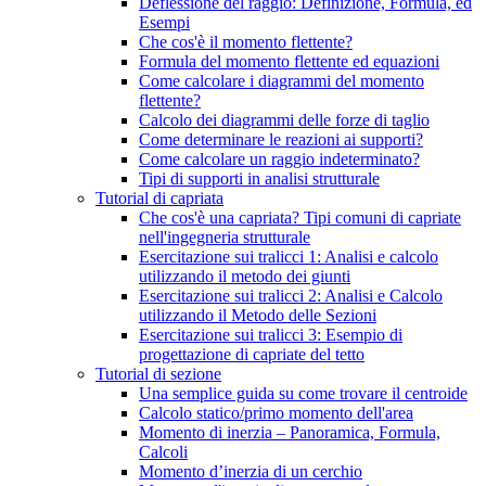
Deflessione del raggio: Definizione, Formula, ed
Esempi
Che cos'è il momento flettente?
Formula del momento flettente ed equazioni
Come calcolare i diagrammi del momento
flettente?
Calcolo dei diagrammi delle forze di taglio
Come determinare le reazioni ai supporti?
Come calcolare un raggio indeterminato?
Tipi di supporti in analisi strutturale
Tutorial di capriata
Che cos'è una capriata? Tipi comuni di capriate
nell'ingegneria strutturale
Esercitazione sui tralicci 1: Analisi e calcolo
utilizzando il metodo dei giunti
Esercitazione sui tralicci 2: Analisi e Calcolo
utilizzando il Metodo delle Sezioni
Esercitazione sui tralicci 3: Esempio di
progettazione di capriate del tetto
Tutorial di sezione
Una semplice guida su come trovare il centroide
Calcolo statico/primo momento dell'area
Momento di inerzia – Panoramica, Formula,
Calcoli
Momento d’inerzia di un cerchio