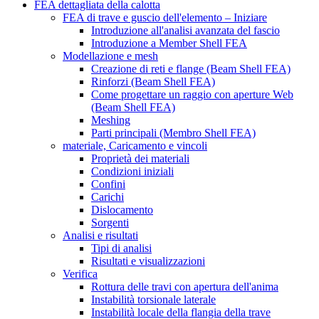
FEA dettagliata della calotta
FEA di trave e guscio dell'elemento – Iniziare
Introduzione all'analisi avanzata del fascio
Introduzione a Member Shell FEA
Modellazione e mesh
Creazione di reti e flange (Beam Shell FEA)
Rinforzi (Beam Shell FEA)
Come progettare un raggio con aperture Web
(Beam Shell FEA)
Meshing
Parti principali (Membro Shell FEA)
materiale, Caricamento e vincoli
Proprietà dei materiali
Condizioni iniziali
Confini
Carichi
Dislocamento
Sorgenti
Analisi e risultati
Tipi di analisi
Risultati e visualizzazioni
Verifica
Rottura delle travi con apertura dell'anima
Instabilità torsionale laterale
Instabilità locale della flangia della trave