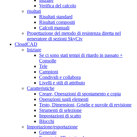
Iniziare
Verifica del calcolo
risultati
Risultati standard
Risultati compositi
Calcoli manuali
Progettazione del metodo di resistenza diretta nel
generatore di sezioni SkyCiv
CloudCAD
Iniziare
Se ci sono stati tempi di ritardo in passato +
Consolle
Tele
Campioni
Condividi e collabora
Livelli e stili di attributo
Caratteristiche
Creare, Operazioni di spostamento e copia
Operazioni sugli elementi
Testo, Dimensioni, Griglie e nuvole di revisione
Strumenti di selezione
Impostazioni di scatto
Blocchi
Importazione/esportazione
Generale