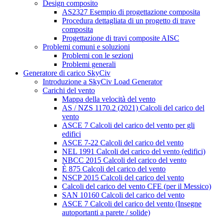
Design composito
AS2327 Esempio di progettazione composita
Procedura dettagliata di un progetto di trave
composita
Progettazione di travi composite AISC
Problemi comuni e soluzioni
Problemi con le sezioni
Problemi generali
Generatore di carico SkyCiv
Introduzione a SkyCiv Load Generator
Carichi del vento
Mappa della velocità del vento
AS / NZS 1170.2 (2021) Calcoli del carico del
vento
ASCE 7 Calcoli del carico del vento per gli
edifici
ASCE 7-22 Calcoli del carico del vento
NEL 1991 Calcoli del carico del vento (edifici)
NBCC 2015 Calcoli del carico del vento
È 875 Calcoli del carico del vento
NSCP 2015 Calcoli del carico del vento
Calcoli del carico del vento CFE (per il Messico)
SAN 10160 Calcoli del carico del vento
ASCE 7 Calcoli del carico del vento (Insegne
autoportanti a parete / solide)