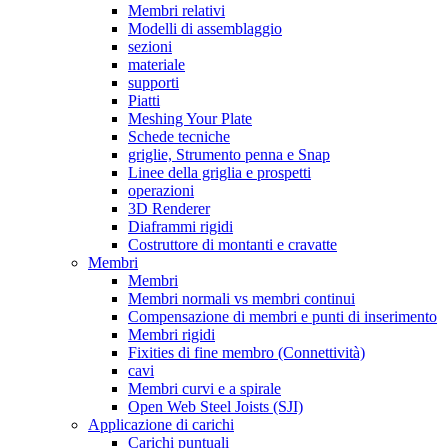
Membri relativi
Modelli di assemblaggio
sezioni
materiale
supporti
Piatti
Meshing Your Plate
Schede tecniche
griglie, Strumento penna e Snap
Linee della griglia e prospetti
operazioni
3D Renderer
Diaframmi rigidi
Costruttore di montanti e cravatte
Membri
Membri
Membri normali vs membri continui
Compensazione di membri e punti di inserimento
Membri rigidi
Fixities di fine membro (Connettività)
cavi
Membri curvi e a spirale
Open Web Steel Joists (SJI)
Applicazione di carichi
Carichi puntuali