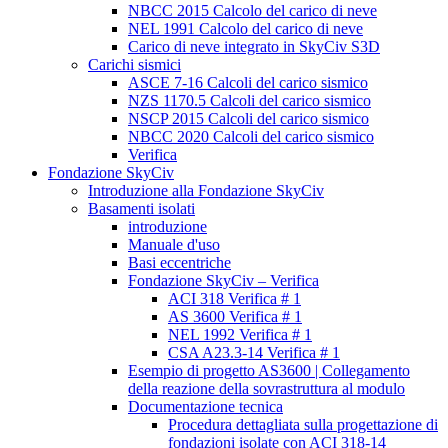
NBCC 2015 Calcolo del carico di neve
NEL 1991 Calcolo del carico di neve
Carico di neve integrato in SkyCiv S3D
Carichi sismici
ASCE 7-16 Calcoli del carico sismico
NZS 1170.5 Calcoli del carico sismico
NSCP 2015 Calcoli del carico sismico
NBCC 2020 Calcoli del carico sismico
Verifica
Fondazione SkyCiv
Introduzione alla Fondazione SkyCiv
Basamenti isolati
introduzione
Manuale d'uso
Basi eccentriche
Fondazione SkyCiv – Verifica
ACI 318 Verifica # 1
AS 3600 Verifica # 1
NEL 1992 Verifica # 1
CSA A23.3-14 Verifica # 1
Esempio di progetto AS3600 | Collegamento
della reazione della sovrastruttura al modulo
Documentazione tecnica
Procedura dettagliata sulla progettazione di
fondazioni isolate con ACI 318-14