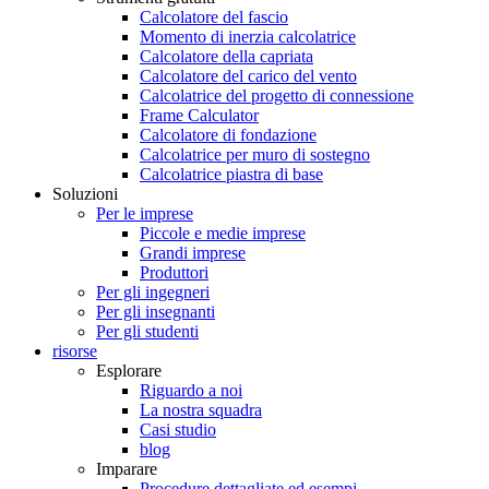
Calcolatore del fascio
Momento di inerzia calcolatrice
Calcolatore della capriata
Calcolatore del carico del vento
Calcolatrice del progetto di connessione
Frame Calculator
Calcolatore di fondazione
Calcolatrice per muro di sostegno
Calcolatrice piastra di base
Soluzioni
Per le imprese
Piccole e medie imprese
Grandi imprese
Produttori
Per gli ingegneri
Per gli insegnanti
Per gli studenti
risorse
Esplorare
Riguardo a noi
La nostra squadra
Casi studio
blog
Imparare
Procedure dettagliate ed esempi