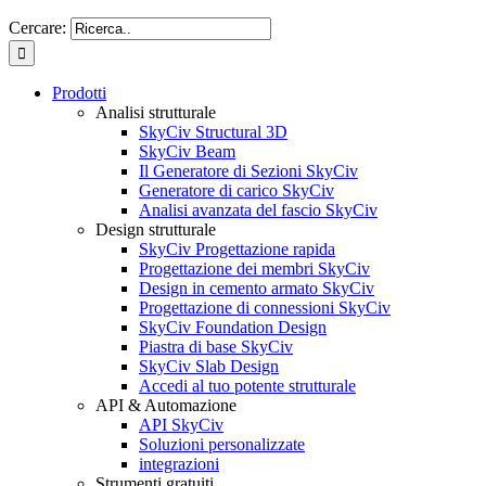
Cercare:
Prodotti
Analisi strutturale
SkyCiv Structural 3D
SkyCiv Beam
Il Generatore di Sezioni SkyCiv
Generatore di carico SkyCiv
Analisi avanzata del fascio SkyCiv
Design strutturale
SkyCiv Progettazione rapida
Progettazione dei membri SkyCiv
Design in cemento armato SkyCiv
Progettazione di connessioni SkyCiv
SkyCiv Foundation Design
Piastra di base SkyCiv
SkyCiv Slab Design
Accedi al tuo potente strutturale
API & Automazione
API SkyCiv
Soluzioni personalizzate
integrazioni
Strumenti gratuiti