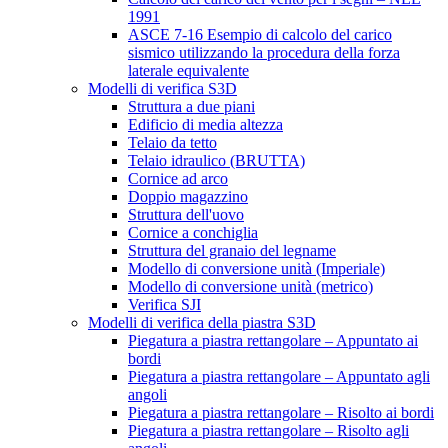
1991
ASCE 7-16 Esempio di calcolo del carico
sismico utilizzando la procedura della forza
laterale equivalente
Modelli di verifica S3D
Struttura a due piani
Edificio di media altezza
Telaio da tetto
Telaio idraulico (BRUTTA)
Cornice ad arco
Doppio magazzino
Struttura dell'uovo
Cornice a conchiglia
Struttura del granaio del legname
Modello di conversione unità (Imperiale)
Modello di conversione unità (metrico)
Verifica SJI
Modelli di verifica della piastra S3D
Piegatura a piastra rettangolare – Appuntato ai
bordi
Piegatura a piastra rettangolare – Appuntato agli
angoli
Piegatura a piastra rettangolare – Risolto ai bordi
Piegatura a piastra rettangolare – Risolto agli