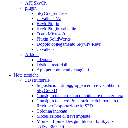
API SkyCiv
plugin
SkyCiv per Excel
Cavalletta V2
Revit Plugin
Revit Plugin Validation
Team Microsoft
Plugin SolidWorks
Doppio collegamento SkyCiv-Revit
Cavalletta
Addons
allentato
Distinta materiali
App per commenti dettagliati
Note tecniche
3D strutturale
Impostazioni di raggruppamento e visibilità in
SkyCiv 3D
Consiglio tecnico: Come modellare una cerniera
Consiglio tecnico: Preparazione del modello di
Revit per l'esportazione in S3D
Colonna inarcata
Modellazione di travi impilate
Moment Frame Design utilizzando SkyCiv
(AISC 360-10)