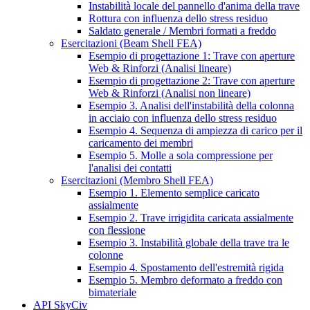
Instabilità locale del pannello d'anima della trave
Rottura con influenza dello stress residuo
Saldato generale / Membri formati a freddo
Esercitazioni (Beam Shell FEA)
Esempio di progettazione 1: Trave con aperture
Web & Rinforzi (Analisi lineare)
Esempio di progettazione 2: Trave con aperture
Web & Rinforzi (Analisi non lineare)
Esempio 3. Analisi dell'instabilità della colonna
in acciaio con influenza dello stress residuo
Esempio 4. Sequenza di ampiezza di carico per il
caricamento dei membri
Esempio 5. Molle a sola compressione per
l'analisi dei contatti
Esercitazioni (Membro Shell FEA)
Esempio 1. Elemento semplice caricato
assialmente
Esempio 2. Trave irrigidita caricata assialmente
con flessione
Esempio 3. Instabilità globale della trave tra le
colonne
Esempio 4. Spostamento dell'estremità rigida
Esempio 5. Membro deformato a freddo con
bimateriale
API SkyCiv