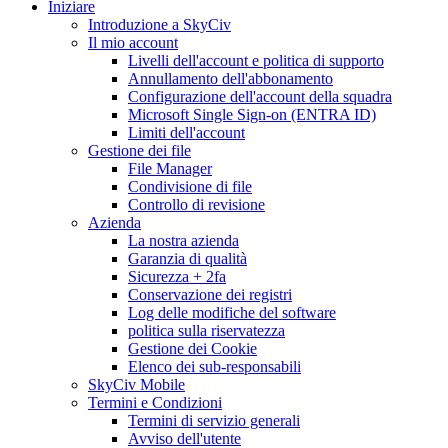
Iniziare
Introduzione a SkyCiv
Il mio account
Livelli dell'account e politica di supporto
Annullamento dell'abbonamento
Configurazione dell'account della squadra
Microsoft Single Sign-on (ENTRA ID)
Limiti dell'account
Gestione dei file
File Manager
Condivisione di file
Controllo di revisione
Azienda
La nostra azienda
Garanzia di qualità
Sicurezza + 2fa
Conservazione dei registri
Log delle modifiche del software
politica sulla riservatezza
Gestione dei Cookie
Elenco dei sub-responsabili
SkyCiv Mobile
Termini e Condizioni
Termini di servizio generali
Avviso dell'utente