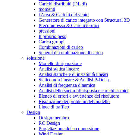
Carichi distribuiti (DL di)
momenti
l'Area & Carichi del vento
Generatore di carico integrato con Structural 3D
Precompresso & Carichi termici
pressioni
Il proprio peso
Carica gruppi
Combinazioni di carico
Schemi di combinazione di carico
soluzione
Modello di riparazione
Analisi statica lineare
Analisi statiche e di instabilità lineari
Statico non lineare & Analisi P-Delta
Analisi di frequenza dinamica
Analisi dello spettro di risposta e carichi sismici
Elenco di errori e avvertenze del risolutore
Risoluzione dei problemi del modello
Linee di traffico
Design
Design membro
RC Design
Progettazione della connessione
Wind Design