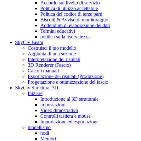
Accordo sul livello di servizio
Politica di utilizzo accettabile
Politica del codice di terze parti
Biscotti & Avviso di monitoraggio
Addendum di elaborazione dei dati
Termini educativi
politica sulla riservatezza
SkyCiv Beam
Costruisci il tuo modello
Aggiunta di una sezione
Interpretazione dei risultati
3D Renderer (Fascio)
Calcoli manuali
Esportazione dei risultati (Produzione)
Progettazione e ottimizzazione del fascio
SkyCiv Structural 3D
Iniziare
Introduzione al 3D strutturale
impostazioni
Video dimostrativo
Controlli tastiera e mouse
Importazione ed esportazione
modellismo
nodi
Membri