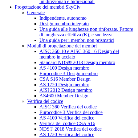
unidirezionali e bidirezionali
Progettazione dei membri SkyCiv
Generale
Indipendente, autonomo
Design membro integrato
Una guida alle lunghezze non rinforzate, Fattore
di lunghezza effettiva (K), e snellezza
Una guida per i membri non prismatici
Moduli di progettazione dei membri
AISC 360-10 e AISC 360-16 Design del
membro in acciaio
Standard NDS® 2018 Design membro
AS 4100 Design membro
Eurocodice 3 Design membro
CSA S16 Member Design
AS 1720 Design membro
AISI 2012 Design membro
AS4600 Member Design
Verifica del codice
AISC 360 Verifica del codice
Eurocodice 3 Verifica del codice
AS 4100 Verifica del codice
Verifica del codice CSA S16
NDS® 2018 Verifica del codice
AS 1720 Verifica del codice