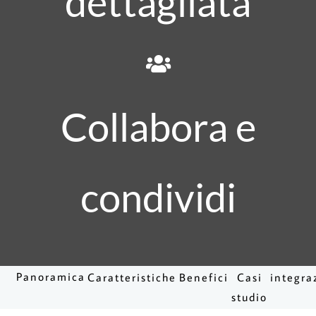
dettagliata
Collabora e
condividi
Panoramica
Caratteristiche
Benefici
Casi
integra
studio