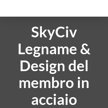
Salta
al
contenuto
SkyCiv
Legname &
Design del
membro in
acciaio