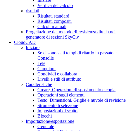
Iniziare
Verifica del calcolo
risultati
Risultati standard
Risultati compositi
Calcoli manuali
Progettazione del metodo di resistenza diretta nel
generatore di sezioni SkyCiv
CloudCAD
Iniziare
Se ci sono stati tempi di ritardo in passato +
Consolle
Tele
Campioni
Condividi e collabora
Livelli e stili di attributo
Caratteristiche
Creare, Operazioni di spostamento e copia
Operazioni sugli elementi
Testo, Dimensioni, Griglie e nuvole di revisione
Strumenti di selezione
Impostazioni di scatto
Blocchi
Importazione/esportazione
Generale