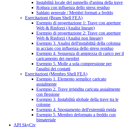
Instabilità locale del pannello d'anima della trave
Rottura con influenza dello stress residuo
Saldato generale / Membri formati a freddo
Esercitazioni (Beam Shell FEA)
Esempio di progettazione 1: Trave con aperture
Web & Rinforzi (Analisi lineare)
Esempio di progettazione 2: Trave con aperture
Web & Rinforzi (Analisi non lineare)
Esempio 3. Analisi dell'instabilità della colonna
in acciaio con influenza dello stress residuo
Esempio 4. Sequenza di ampiezza di carico per il
caricamento dei membri
Esempio 5. Molle a sola compressione per
l'analisi dei contatti
Esercitazioni (Membro Shell FEA)
Esempio 1. Elemento semplice caricato
assialmente
Esempio 2. Trave irrigidita caricata assialmente
con flessione
Esempio 3. Instabilità globale della trave tra le
colonne
Esempio 4. Spostamento dell'estremità rigida
Esempio 5. Membro deformato a freddo con
bimateriale
API SkyCiv