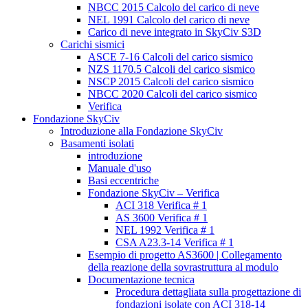
NBCC 2015 Calcolo del carico di neve
NEL 1991 Calcolo del carico di neve
Carico di neve integrato in SkyCiv S3D
Carichi sismici
ASCE 7-16 Calcoli del carico sismico
NZS 1170.5 Calcoli del carico sismico
NSCP 2015 Calcoli del carico sismico
NBCC 2020 Calcoli del carico sismico
Verifica
Fondazione SkyCiv
Introduzione alla Fondazione SkyCiv
Basamenti isolati
introduzione
Manuale d'uso
Basi eccentriche
Fondazione SkyCiv – Verifica
ACI 318 Verifica # 1
AS 3600 Verifica # 1
NEL 1992 Verifica # 1
CSA A23.3-14 Verifica # 1
Esempio di progetto AS3600 | Collegamento
della reazione della sovrastruttura al modulo
Documentazione tecnica
Procedura dettagliata sulla progettazione di
fondazioni isolate con ACI 318-14