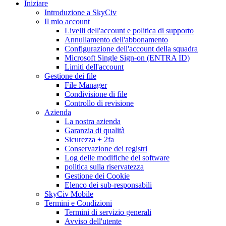
Iniziare
Introduzione a SkyCiv
Il mio account
Livelli dell'account e politica di supporto
Annullamento dell'abbonamento
Configurazione dell'account della squadra
Microsoft Single Sign-on (ENTRA ID)
Limiti dell'account
Gestione dei file
File Manager
Condivisione di file
Controllo di revisione
Azienda
La nostra azienda
Garanzia di qualità
Sicurezza + 2fa
Conservazione dei registri
Log delle modifiche del software
politica sulla riservatezza
Gestione dei Cookie
Elenco dei sub-responsabili
SkyCiv Mobile
Termini e Condizioni
Termini di servizio generali
Avviso dell'utente