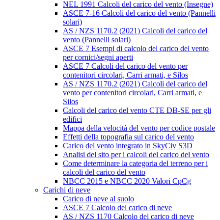
NEL 1991 Calcoli del carico del vento (Insegne)
ASCE 7-16 Calcoli del carico del vento (Pannelli
solari)
AS / NZS 1170.2 (2021) Calcoli del carico del
vento (Pannelli solari)
ASCE 7 Esempi di calcolo del carico del vento
per cornici/segni aperti
ASCE 7 Calcoli del carico del vento per
contenitori circolari, Carri armati, e Silos
AS / NZS 1170.2 (2021) Calcoli del carico del
vento per contenitori circolari, Carri armati, e
Silos
Calcoli del carico del vento CTE DB-SE per gli
edifici
Mappa della velocità del vento per codice postale
Effetti della topografia sul carico del vento
Carico del vento integrato in SkyCiv S3D
Analisi del sito per i calcoli del carico del vento
Come determinare la categoria del terreno per i
calcoli del carico del vento
NBCC 2015 e NBCC 2020 Valori CpCg
Carichi di neve
Carico di neve al suolo
ASCE 7 Calcolo del carico di neve
AS / NZS 1170 Calcolo del carico di neve