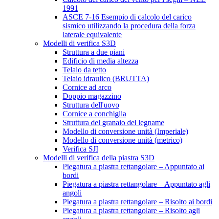
1991
ASCE 7-16 Esempio di calcolo del carico
sismico utilizzando la procedura della forza
laterale equivalente
Modelli di verifica S3D
Struttura a due piani
Edificio di media altezza
Telaio da tetto
Telaio idraulico (BRUTTA)
Cornice ad arco
Doppio magazzino
Struttura dell'uovo
Cornice a conchiglia
Struttura del granaio del legname
Modello di conversione unità (Imperiale)
Modello di conversione unità (metrico)
Verifica SJI
Modelli di verifica della piastra S3D
Piegatura a piastra rettangolare – Appuntato ai
bordi
Piegatura a piastra rettangolare – Appuntato agli
angoli
Piegatura a piastra rettangolare – Risolto ai bordi
Piegatura a piastra rettangolare – Risolto agli