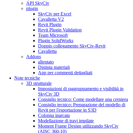
API SkyCiv
plugin
SkyCiv per Excel
Cavalletta V2
Revit Plugin
Revit Plugin Validation
Team Microsoft
Plugin SolidWorks
Doppio collegamento SkyCiv-Revit
Cavalletta
Addons
allentato
Distinta materiali
App per commenti dettagliati
Note tecniche
3D strutturale
Impostazioni di raggruppamento e visibilità in
SkyCiv 3D
Consiglio tecnico: Come modellare una cerniera
Consiglio tecnico: Preparazione del modello di
Revit per l'esportazione in S3D
Colonna inarcata
Modellazione di travi impilate
Moment Frame Design utilizzando SkyCiv
(AISC 360-10)