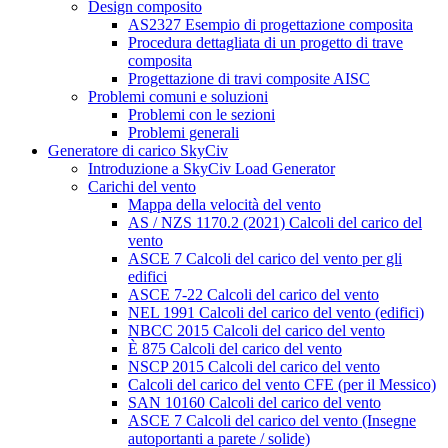
Design composito
AS2327 Esempio di progettazione composita
Procedura dettagliata di un progetto di trave
composita
Progettazione di travi composite AISC
Problemi comuni e soluzioni
Problemi con le sezioni
Problemi generali
Generatore di carico SkyCiv
Introduzione a SkyCiv Load Generator
Carichi del vento
Mappa della velocità del vento
AS / NZS 1170.2 (2021) Calcoli del carico del
vento
ASCE 7 Calcoli del carico del vento per gli
edifici
ASCE 7-22 Calcoli del carico del vento
NEL 1991 Calcoli del carico del vento (edifici)
NBCC 2015 Calcoli del carico del vento
È 875 Calcoli del carico del vento
NSCP 2015 Calcoli del carico del vento
Calcoli del carico del vento CFE (per il Messico)
SAN 10160 Calcoli del carico del vento
ASCE 7 Calcoli del carico del vento (Insegne
autoportanti a parete / solide)