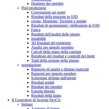
Designer dei membri
Post produzione
Convenzioni sui segni
Risultati della reazione in S3D
cesoia, Momento, Torsione e assiale
Risultati di spostamento / deflessione in S3D
Fatica
Risultati dell'analisi delle piastre
instabilità
3D Risultati del rendering
Analisi per singolo membro
Calcoli della mano della capriata
Riepilogo dei risultati e controlli dei limiti
Tagli della sezione della piastra
segnalazione
Rapporto di analisi e distinta materiali
Rapporti per singolo membro
Schermate definite dall'utente
Risultati nodali
Risultati dei membri
Esporta disegni
Risultati della lastra
Il Generatore di Sezioni SkyCiv
Iniziare
Aggiunta di forme