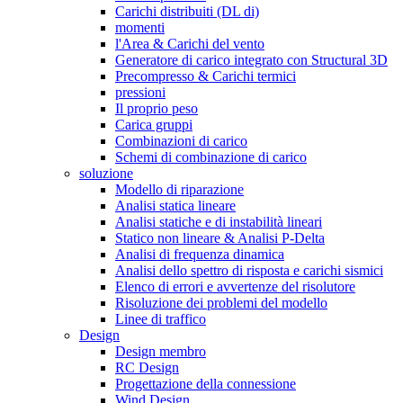
Carichi distribuiti (DL di)
momenti
l'Area & Carichi del vento
Generatore di carico integrato con Structural 3D
Precompresso & Carichi termici
pressioni
Il proprio peso
Carica gruppi
Combinazioni di carico
Schemi di combinazione di carico
soluzione
Modello di riparazione
Analisi statica lineare
Analisi statiche e di instabilità lineari
Statico non lineare & Analisi P-Delta
Analisi di frequenza dinamica
Analisi dello spettro di risposta e carichi sismici
Elenco di errori e avvertenze del risolutore
Risoluzione dei problemi del modello
Linee di traffico
Design
Design membro
RC Design
Progettazione della connessione
Wind Design