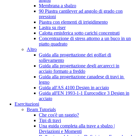
angoli
Membrana a sbalzo
90 Piastra cantilever ad angolo di grado con
pressioni
Piastra con elementi di irrigidimento
Lastra su riser
Calotta emisferica sotto carichi concentrati
Concentrazione di stress attorno a un buco in un
piatto quadrato
Altro
Guida alla progettazione dei golfari di
sollevamento
Guida alla progettazione degli arcarecci in
acciaio formato a freddo
Guida alla progettazione canadese di travi in ​​
legno
Guida all'AS 4100 Design in acciaio
Guida all'EN 1993-1-1 Eurocodice 3 Design in
acciaio
Esercitazioni
Beam Tutorials
Che cos'è un raggio?
Tipi di travi
Una guida completa alla trave a sbalzo |
Deviazioni e Momenti