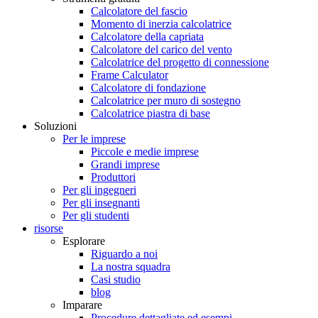
Calcolatore del fascio
Momento di inerzia calcolatrice
Calcolatore della capriata
Calcolatore del carico del vento
Calcolatrice del progetto di connessione
Frame Calculator
Calcolatore di fondazione
Calcolatrice per muro di sostegno
Calcolatrice piastra di base
Soluzioni
Per le imprese
Piccole e medie imprese
Grandi imprese
Produttori
Per gli ingegneri
Per gli insegnanti
Per gli studenti
risorse
Esplorare
Riguardo a noi
La nostra squadra
Casi studio
blog
Imparare
Procedure dettagliate ed esempi