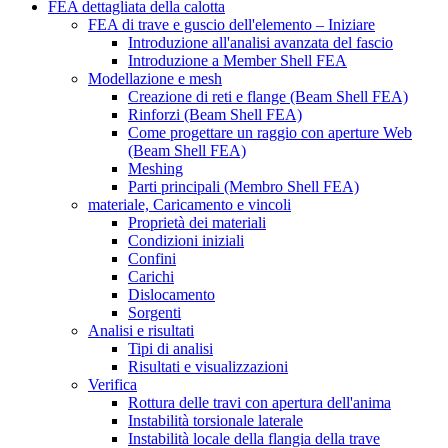
FEA dettagliata della calotta
FEA di trave e guscio dell'elemento – Iniziare
Introduzione all'analisi avanzata del fascio
Introduzione a Member Shell FEA
Modellazione e mesh
Creazione di reti e flange (Beam Shell FEA)
Rinforzi (Beam Shell FEA)
Come progettare un raggio con aperture Web
(Beam Shell FEA)
Meshing
Parti principali (Membro Shell FEA)
materiale, Caricamento e vincoli
Proprietà dei materiali
Condizioni iniziali
Confini
Carichi
Dislocamento
Sorgenti
Analisi e risultati
Tipi di analisi
Risultati e visualizzazioni
Verifica
Rottura delle travi con apertura dell'anima
Instabilità torsionale laterale
Instabilità locale della flangia della trave