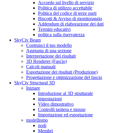
Accordo sul livello di servizio
Politica di utilizzo accettabile
Politica del codice di terze parti
Biscotti & Avviso di monitoraggio
Addendum di elaborazione dei dati
Termini educativi
politica sulla riservatezza
SkyCiv Beam
Costruisci il tuo modello
Aggiunta di una sezione
Interpretazione dei risultati
3D Renderer (Fascio)
Calcoli manuali
Esportazione dei risultati (Produzione)
Progettazione e ottimizzazione del fascio
SkyCiv Structural 3D
Iniziare
Introduzione al 3D strutturale
impostazioni
Video dimostrativo
Controlli tastiera e mouse
Importazione ed esportazione
modellismo
nodi
Membri