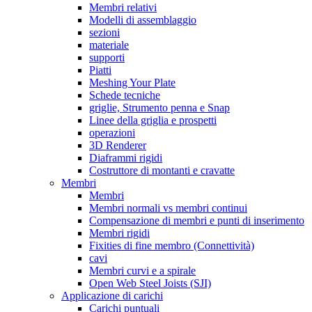
Membri relativi
Modelli di assemblaggio
sezioni
materiale
supporti
Piatti
Meshing Your Plate
Schede tecniche
griglie, Strumento penna e Snap
Linee della griglia e prospetti
operazioni
3D Renderer
Diaframmi rigidi
Costruttore di montanti e cravatte
Membri
Membri
Membri normali vs membri continui
Compensazione di membri e punti di inserimento
Membri rigidi
Fixities di fine membro (Connettività)
cavi
Membri curvi e a spirale
Open Web Steel Joists (SJI)
Applicazione di carichi
Carichi puntuali