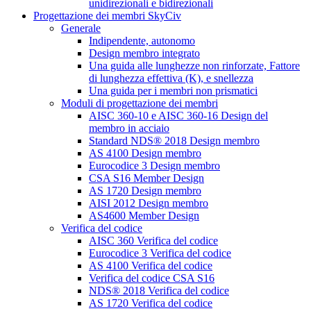
unidirezionali e bidirezionali
Progettazione dei membri SkyCiv
Generale
Indipendente, autonomo
Design membro integrato
Una guida alle lunghezze non rinforzate, Fattore
di lunghezza effettiva (K), e snellezza
Una guida per i membri non prismatici
Moduli di progettazione dei membri
AISC 360-10 e AISC 360-16 Design del
membro in acciaio
Standard NDS® 2018 Design membro
AS 4100 Design membro
Eurocodice 3 Design membro
CSA S16 Member Design
AS 1720 Design membro
AISI 2012 Design membro
AS4600 Member Design
Verifica del codice
AISC 360 Verifica del codice
Eurocodice 3 Verifica del codice
AS 4100 Verifica del codice
Verifica del codice CSA S16
NDS® 2018 Verifica del codice
AS 1720 Verifica del codice