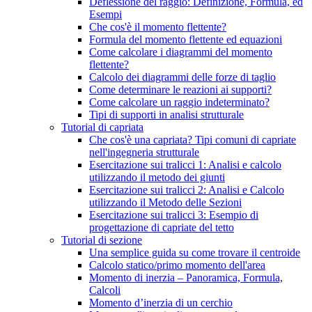
Deflessione del raggio: Definizione, Formula, ed
Esempi
Che cos'è il momento flettente?
Formula del momento flettente ed equazioni
Come calcolare i diagrammi del momento
flettente?
Calcolo dei diagrammi delle forze di taglio
Come determinare le reazioni ai supporti?
Come calcolare un raggio indeterminato?
Tipi di supporti in analisi strutturale
Tutorial di capriata
Che cos'è una capriata? Tipi comuni di capriate
nell'ingegneria strutturale
Esercitazione sui tralicci 1: Analisi e calcolo
utilizzando il metodo dei giunti
Esercitazione sui tralicci 2: Analisi e Calcolo
utilizzando il Metodo delle Sezioni
Esercitazione sui tralicci 3: Esempio di
progettazione di capriate del tetto
Tutorial di sezione
Una semplice guida su come trovare il centroide
Calcolo statico/primo momento dell'area
Momento di inerzia – Panoramica, Formula,
Calcoli
Momento d’inerzia di un cerchio