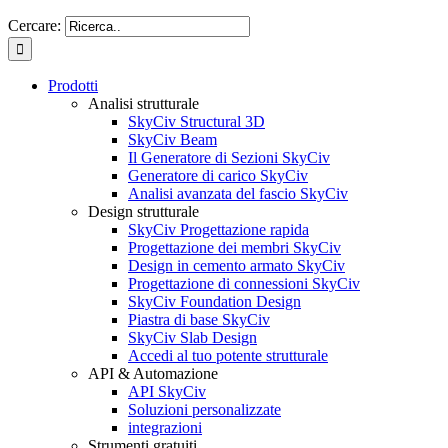
Cercare:
Prodotti
Analisi strutturale
SkyCiv Structural 3D
SkyCiv Beam
Il Generatore di Sezioni SkyCiv
Generatore di carico SkyCiv
Analisi avanzata del fascio SkyCiv
Design strutturale
SkyCiv Progettazione rapida
Progettazione dei membri SkyCiv
Design in cemento armato SkyCiv
Progettazione di connessioni SkyCiv
SkyCiv Foundation Design
Piastra di base SkyCiv
SkyCiv Slab Design
Accedi al tuo potente strutturale
API & Automazione
API SkyCiv
Soluzioni personalizzate
integrazioni
Strumenti gratuiti