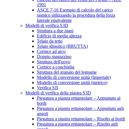
1991
ASCE 7-16 Esempio di calcolo del carico
sismico utilizzando la procedura della forza
laterale equivalente
Modelli di verifica S3D
Struttura a due piani
Edificio di media altezza
Telaio da tetto
Telaio idraulico (BRUTTA)
Cornice ad arco
Doppio magazzino
Struttura dell'uovo
Cornice a conchiglia
Struttura del granaio del legname
Modello di conversione unità (Imperiale)
Modello di conversione unità (metrico)
Verifica SJI
Modelli di verifica della piastra S3D
Piegatura a piastra rettangolare – Appuntato ai
bordi
Piegatura a piastra rettangolare – Appuntato agli
angoli
Piegatura a piastra rettangolare – Risolto ai bordi
Piegatura a piastra rettangolare – Risolto agli