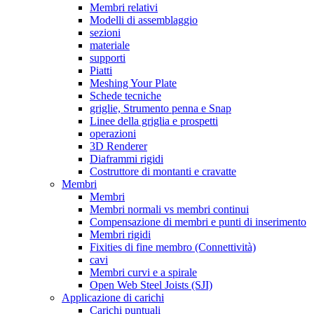
Membri relativi
Modelli di assemblaggio
sezioni
materiale
supporti
Piatti
Meshing Your Plate
Schede tecniche
griglie, Strumento penna e Snap
Linee della griglia e prospetti
operazioni
3D Renderer
Diaframmi rigidi
Costruttore di montanti e cravatte
Membri
Membri
Membri normali vs membri continui
Compensazione di membri e punti di inserimento
Membri rigidi
Fixities di fine membro (Connettività)
cavi
Membri curvi e a spirale
Open Web Steel Joists (SJI)
Applicazione di carichi
Carichi puntuali