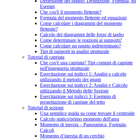
Deflessione del raggio: Definizione, Formula, ed
Esempi
Che cos'è il momento flettente?
Formula del momento flettente ed equazioni
Come calcolare i diagrammi del momento
flettente?
Calcolo dei diagrammi delle forze di taglio
Come determinare le reazioni ai supporti?
Come calcolare un raggio indeterminato?
Tipi di supporti in analisi strutturale
Tutorial di capriata
Che cos'è una capriata? Tipi comuni di capriate
nell'ingegneria strutturale
Esercitazione sui tralicci 1: Analisi e calcolo
utilizzando il metodo dei giunti
Esercitazione sui tralicci 2: Analisi e Calcolo
utilizzando il Metodo delle Sezioni
Esercitazione sui tralicci 3: Esempio di
progettazione di capriate del tetto
Tutorial di sezione
Una semplice guida su come trovare il centroide
Calcolo statico/primo momento dell'area
Momento di inerzia – Panoramica, Formula,
Calcoli
Momento d’inerzia di un cerchio