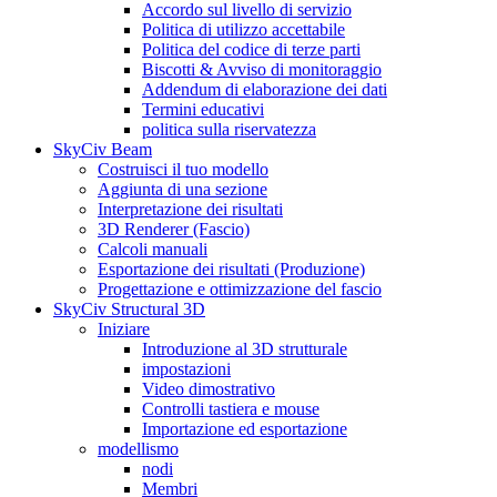
Accordo sul livello di servizio
Politica di utilizzo accettabile
Politica del codice di terze parti
Biscotti & Avviso di monitoraggio
Addendum di elaborazione dei dati
Termini educativi
politica sulla riservatezza
SkyCiv Beam
Costruisci il tuo modello
Aggiunta di una sezione
Interpretazione dei risultati
3D Renderer (Fascio)
Calcoli manuali
Esportazione dei risultati (Produzione)
Progettazione e ottimizzazione del fascio
SkyCiv Structural 3D
Iniziare
Introduzione al 3D strutturale
impostazioni
Video dimostrativo
Controlli tastiera e mouse
Importazione ed esportazione
modellismo
nodi
Membri