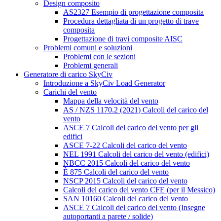
Design composito
AS2327 Esempio di progettazione composita
Procedura dettagliata di un progetto di trave
composita
Progettazione di travi composite AISC
Problemi comuni e soluzioni
Problemi con le sezioni
Problemi generali
Generatore di carico SkyCiv
Introduzione a SkyCiv Load Generator
Carichi del vento
Mappa della velocità del vento
AS / NZS 1170.2 (2021) Calcoli del carico del
vento
ASCE 7 Calcoli del carico del vento per gli
edifici
ASCE 7-22 Calcoli del carico del vento
NEL 1991 Calcoli del carico del vento (edifici)
NBCC 2015 Calcoli del carico del vento
È 875 Calcoli del carico del vento
NSCP 2015 Calcoli del carico del vento
Calcoli del carico del vento CFE (per il Messico)
SAN 10160 Calcoli del carico del vento
ASCE 7 Calcoli del carico del vento (Insegne
autoportanti a parete / solide)