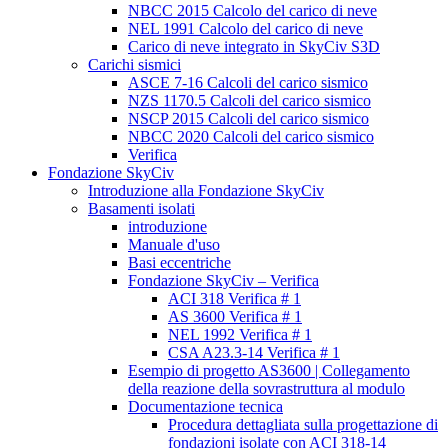
NBCC 2015 Calcolo del carico di neve
NEL 1991 Calcolo del carico di neve
Carico di neve integrato in SkyCiv S3D
Carichi sismici
ASCE 7-16 Calcoli del carico sismico
NZS 1170.5 Calcoli del carico sismico
NSCP 2015 Calcoli del carico sismico
NBCC 2020 Calcoli del carico sismico
Verifica
Fondazione SkyCiv
Introduzione alla Fondazione SkyCiv
Basamenti isolati
introduzione
Manuale d'uso
Basi eccentriche
Fondazione SkyCiv – Verifica
ACI 318 Verifica # 1
AS 3600 Verifica # 1
NEL 1992 Verifica # 1
CSA A23.3-14 Verifica # 1
Esempio di progetto AS3600 | Collegamento
della reazione della sovrastruttura al modulo
Documentazione tecnica
Procedura dettagliata sulla progettazione di
fondazioni isolate con ACI 318-14