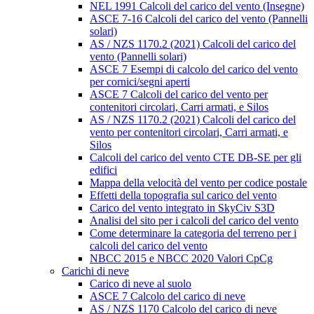
NEL 1991 Calcoli del carico del vento (Insegne)
ASCE 7-16 Calcoli del carico del vento (Pannelli
solari)
AS / NZS 1170.2 (2021) Calcoli del carico del
vento (Pannelli solari)
ASCE 7 Esempi di calcolo del carico del vento
per cornici/segni aperti
ASCE 7 Calcoli del carico del vento per
contenitori circolari, Carri armati, e Silos
AS / NZS 1170.2 (2021) Calcoli del carico del
vento per contenitori circolari, Carri armati, e
Silos
Calcoli del carico del vento CTE DB-SE per gli
edifici
Mappa della velocità del vento per codice postale
Effetti della topografia sul carico del vento
Carico del vento integrato in SkyCiv S3D
Analisi del sito per i calcoli del carico del vento
Come determinare la categoria del terreno per i
calcoli del carico del vento
NBCC 2015 e NBCC 2020 Valori CpCg
Carichi di neve
Carico di neve al suolo
ASCE 7 Calcolo del carico di neve
AS / NZS 1170 Calcolo del carico di neve