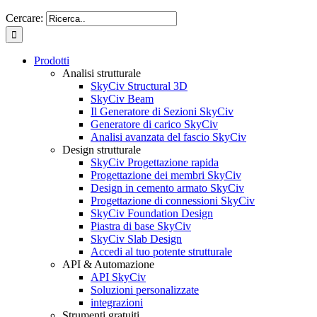
Cercare:
Prodotti
Analisi strutturale
SkyCiv Structural 3D
SkyCiv Beam
Il Generatore di Sezioni SkyCiv
Generatore di carico SkyCiv
Analisi avanzata del fascio SkyCiv
Design strutturale
SkyCiv Progettazione rapida
Progettazione dei membri SkyCiv
Design in cemento armato SkyCiv
Progettazione di connessioni SkyCiv
SkyCiv Foundation Design
Piastra di base SkyCiv
SkyCiv Slab Design
Accedi al tuo potente strutturale
API & Automazione
API SkyCiv
Soluzioni personalizzate
integrazioni
Strumenti gratuiti