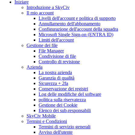
Iniziare
Introduzione a SkyCiv
Il mio account
Livelli dell'account e politica di supporto
Annullamento dell'abbonamento
Configurazione dell'account della squadra
Microsoft Single Sign-on (ENTRA ID)
Limiti dell'account
Gestione dei file
File Manager
Condivisione di file
Controllo di revisione
Azienda
La nostra azienda
Garanzia di qualità
Sicurezza + 2fa
Conservazione dei registri
Log delle modifiche del software
politica sulla riservatezza
Gestione dei Cookie
Elenco dei sub-responsabili
SkyCiv Mobile
Termini e Condizioni
Termini di servizio generali
Avviso dell'utente