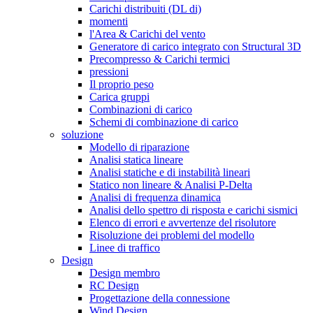
Carichi distribuiti (DL di)
momenti
l'Area & Carichi del vento
Generatore di carico integrato con Structural 3D
Precompresso & Carichi termici
pressioni
Il proprio peso
Carica gruppi
Combinazioni di carico
Schemi di combinazione di carico
soluzione
Modello di riparazione
Analisi statica lineare
Analisi statiche e di instabilità lineari
Statico non lineare & Analisi P-Delta
Analisi di frequenza dinamica
Analisi dello spettro di risposta e carichi sismici
Elenco di errori e avvertenze del risolutore
Risoluzione dei problemi del modello
Linee di traffico
Design
Design membro
RC Design
Progettazione della connessione
Wind Design