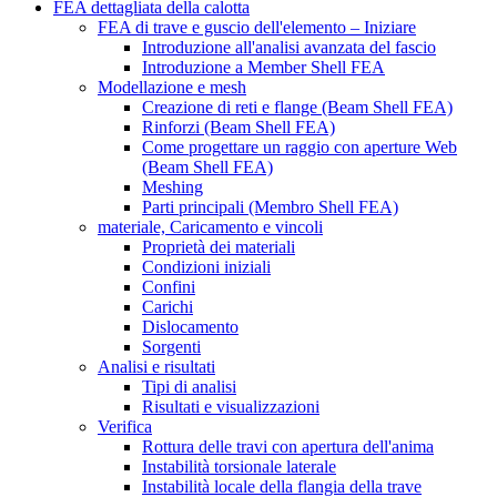
FEA dettagliata della calotta
FEA di trave e guscio dell'elemento – Iniziare
Introduzione all'analisi avanzata del fascio
Introduzione a Member Shell FEA
Modellazione e mesh
Creazione di reti e flange (Beam Shell FEA)
Rinforzi (Beam Shell FEA)
Come progettare un raggio con aperture Web
(Beam Shell FEA)
Meshing
Parti principali (Membro Shell FEA)
materiale, Caricamento e vincoli
Proprietà dei materiali
Condizioni iniziali
Confini
Carichi
Dislocamento
Sorgenti
Analisi e risultati
Tipi di analisi
Risultati e visualizzazioni
Verifica
Rottura delle travi con apertura dell'anima
Instabilità torsionale laterale
Instabilità locale della flangia della trave