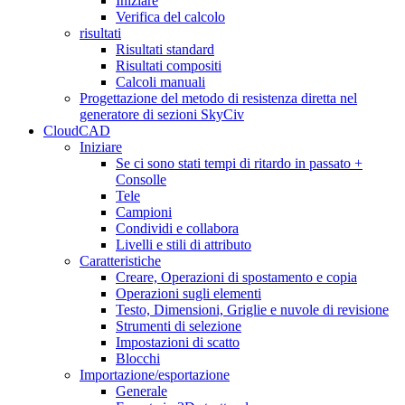
Iniziare
Verifica del calcolo
risultati
Risultati standard
Risultati compositi
Calcoli manuali
Progettazione del metodo di resistenza diretta nel
generatore di sezioni SkyCiv
CloudCAD
Iniziare
Se ci sono stati tempi di ritardo in passato +
Consolle
Tele
Campioni
Condividi e collabora
Livelli e stili di attributo
Caratteristiche
Creare, Operazioni di spostamento e copia
Operazioni sugli elementi
Testo, Dimensioni, Griglie e nuvole di revisione
Strumenti di selezione
Impostazioni di scatto
Blocchi
Importazione/esportazione
Generale