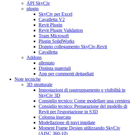
API SkyCiv
plugin
SkyCiv per Excel
Cavalletta V2
Revit Plugin
Revit Plugin Validation
Team Microsoft
Plugin SolidWorks
Doppio collegamento SkyCiv-Revit
Cavalletta
Addons
allentato
Distinta materiali
App per commenti dettagliati
Note tecniche
3D strutturale
Impostazioni di raggruppamento e visibilità in
SkyCiv 3D
Consiglio tecnico: Come modellare una cerniera
Consiglio tecnico: Preparazione del modello di
Revit per l'esportazione in S3D
Colonna inarcata
Modellazione di travi impilate
Moment Frame Design utilizzando SkyCiv
(AISC 360-10)