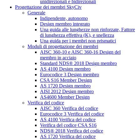
unidirezionali e bidirezionali
Progettazione dei membri SkyCiv
Generale
Indipendente, autonomo
Design membro integrato
Una guida alle lunghezze non rinforzate, Fattore
di lunghezza effettiva (K), e snellezza
Una guida per i membri non prismatici
Moduli di progettazione dei membri
AISC 360-10 e AISC 360-16 Design del
membro in acciaio
Standard NDS® 2018 Design membro
AS 4100 Design membro
Eurocodice 3 Design membro
CSA S16 Member Design
AS 1720 Design membro
AISI 2012 Design membro
AS4600 Member Design
Verifica del codice
AISC 360 Verifica del codice
Eurocodice 3 Verifica del codice
AS 4100 Verifica del codice
Verifica del codice CSA S16
NDS® 2018 Verifica del codice
AS 1720 Verifica del codice