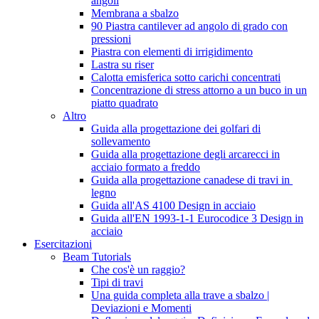
angoli
Membrana a sbalzo
90 Piastra cantilever ad angolo di grado con
pressioni
Piastra con elementi di irrigidimento
Lastra su riser
Calotta emisferica sotto carichi concentrati
Concentrazione di stress attorno a un buco in un
piatto quadrato
Altro
Guida alla progettazione dei golfari di
sollevamento
Guida alla progettazione degli arcarecci in
acciaio formato a freddo
Guida alla progettazione canadese di travi in ​​
legno
Guida all'AS 4100 Design in acciaio
Guida all'EN 1993-1-1 Eurocodice 3 Design in
acciaio
Esercitazioni
Beam Tutorials
Che cos'è un raggio?
Tipi di travi
Una guida completa alla trave a sbalzo |
Deviazioni e Momenti