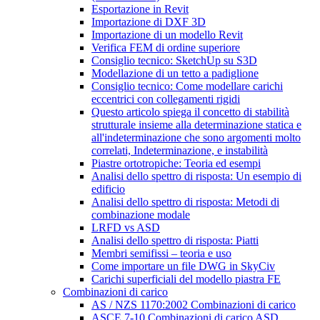
Esportazione in Revit
Importazione di DXF 3D
Importazione di un modello Revit
Verifica FEM di ordine superiore
Consiglio tecnico: SketchUp su S3D
Modellazione di un tetto a padiglione
Consiglio tecnico: Come modellare carichi
eccentrici con collegamenti rigidi
Questo articolo spiega il concetto di stabilità
strutturale insieme alla determinazione statica e
all'indeterminazione che sono argomenti molto
correlati, Indeterminazione, e instabilità
Piastre ortotropiche: Teoria ed esempi
Analisi dello spettro di risposta: Un esempio di
edificio
Analisi dello spettro di risposta: Metodi di
combinazione modale
LRFD vs ASD
Analisi dello spettro di risposta: Piatti
Membri semifissi – teoria e uso
Come importare un file DWG in SkyCiv
Carichi superficiali del modello piastra FE
Combinazioni di carico
AS / NZS 1170:2002 Combinazioni di carico
ASCE 7-10 Combinazioni di carico ASD