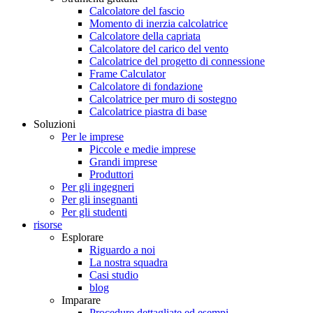
Calcolatore del fascio
Momento di inerzia calcolatrice
Calcolatore della capriata
Calcolatore del carico del vento
Calcolatrice del progetto di connessione
Frame Calculator
Calcolatore di fondazione
Calcolatrice per muro di sostegno
Calcolatrice piastra di base
Soluzioni
Per le imprese
Piccole e medie imprese
Grandi imprese
Produttori
Per gli ingegneri
Per gli insegnanti
Per gli studenti
risorse
Esplorare
Riguardo a noi
La nostra squadra
Casi studio
blog
Imparare
Procedure dettagliate ed esempi