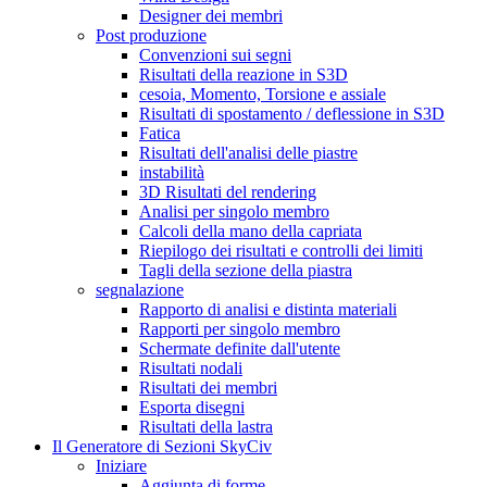
Designer dei membri
Post produzione
Convenzioni sui segni
Risultati della reazione in S3D
cesoia, Momento, Torsione e assiale
Risultati di spostamento / deflessione in S3D
Fatica
Risultati dell'analisi delle piastre
instabilità
3D Risultati del rendering
Analisi per singolo membro
Calcoli della mano della capriata
Riepilogo dei risultati e controlli dei limiti
Tagli della sezione della piastra
segnalazione
Rapporto di analisi e distinta materiali
Rapporti per singolo membro
Schermate definite dall'utente
Risultati nodali
Risultati dei membri
Esporta disegni
Risultati della lastra
Il Generatore di Sezioni SkyCiv
Iniziare
Aggiunta di forme