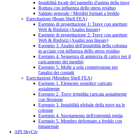
Instabilità locale del pannello d'anima della trave
Rottura con influenza dello stress residuo
Saldato generale / Membri formati a freddo
Esercitazioni (Beam Shell FEA)
Esempio di progettazione 1: Trave con aperture
Web & Rinforzi (Analisi lineare)
Esempio di progettazione 2: Trave con aperture
Web & Rinforzi (Analisi non lineare)
Esempio 3. Analisi dell'instabilità della colonna
in acciaio con influenza dello stress residuo
Esempio 4. Sequenza di ampiezza di carico per il
caricamento dei membri
Esempio 5. Molle a sola compressione per
l'analisi dei contatti
Esercitazioni (Membro Shell FEA)
Esempio 1. Elemento semplice caricato
assialmente
Esempio 2. Trave irrigidita caricata assialmente
con flessione
Esempio 3. Instabilità globale della trave tra le
colonne
Esempio 4. Spostamento dell'estremità rigida
Esempio 5. Membro deformato a freddo con
bimateriale
API SkyCiv