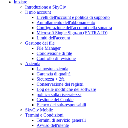
Iniziare
Introduzione a SkyCiv
Il mio account
Livelli dell'account e politica di supporto
Annullamento dell'abbonamento
Configurazione dell'account della squadra
Microsoft Single Sign-on (ENTRA ID)
Limiti dell'account
Gestione dei file
File Manager
Condivisione di file
Controllo di revisione
Azienda
La nostra azienda
Garanzia di qualità
Sicurezza + 2fa
Conservazione dei registri
Log delle modifiche del software
politica sulla riservatezza
Gestione dei Cookie
Elenco dei sub-responsabili
SkyCiv Mobile
Termini e Condizioni
Termini di servizio generali
Avviso dell'utente