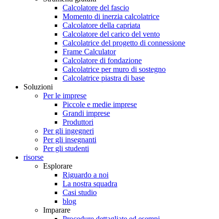
Calcolatore del fascio
Momento di inerzia calcolatrice
Calcolatore della capriata
Calcolatore del carico del vento
Calcolatrice del progetto di connessione
Frame Calculator
Calcolatore di fondazione
Calcolatrice per muro di sostegno
Calcolatrice piastra di base
Soluzioni
Per le imprese
Piccole e medie imprese
Grandi imprese
Produttori
Per gli ingegneri
Per gli insegnanti
Per gli studenti
risorse
Esplorare
Riguardo a noi
La nostra squadra
Casi studio
blog
Imparare
Procedure dettagliate ed esempi