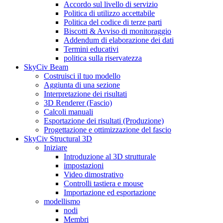
Accordo sul livello di servizio
Politica di utilizzo accettabile
Politica del codice di terze parti
Biscotti & Avviso di monitoraggio
Addendum di elaborazione dei dati
Termini educativi
politica sulla riservatezza
SkyCiv Beam
Costruisci il tuo modello
Aggiunta di una sezione
Interpretazione dei risultati
3D Renderer (Fascio)
Calcoli manuali
Esportazione dei risultati (Produzione)
Progettazione e ottimizzazione del fascio
SkyCiv Structural 3D
Iniziare
Introduzione al 3D strutturale
impostazioni
Video dimostrativo
Controlli tastiera e mouse
Importazione ed esportazione
modellismo
nodi
Membri