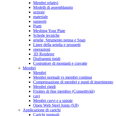
Membri relativi
Modelli di assemblaggio
sezioni
materiale
supporti
Piatti
Meshing Your Plate
Schede tecniche
griglie, Strumento penna e Snap
Linee della griglia e prospetti
operazioni
3D Renderer
Diaframmi rigidi
Costruttore di montanti e cravatte
Membri
Membri
Membri normali vs membri continui
Compensazione di membri e punti di inserimento
Membri rigidi
Fixities di fine membro (Connettività)
cavi
Membri curvi e a spirale
Open Web Steel Joists (SJI)
Applicazione di carichi
Carichi puntuali