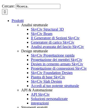
Cercare:
Prodotti
Analisi strutturale
SkyCiv Structural 3D
SkyCiv Beam
Il Generatore di Sezioni SkyCiv
Generatore di carico SkyCiv
Analisi avanzata del fascio SkyCiv
Design strutturale
SkyCiv Progettazione rapida
Progettazione dei membri SkyCiv
Design in cemento armato SkyCiv
Progettazione di connessioni SkyCiv
SkyCiv Foundation Design
Piastra di base SkyCiv
SkyCiv Slab Design
Accedi al tuo potente strutturale
API & Automazione
API SkyCiv
Soluzioni personalizzate
integrazioni
Strumenti gratuiti