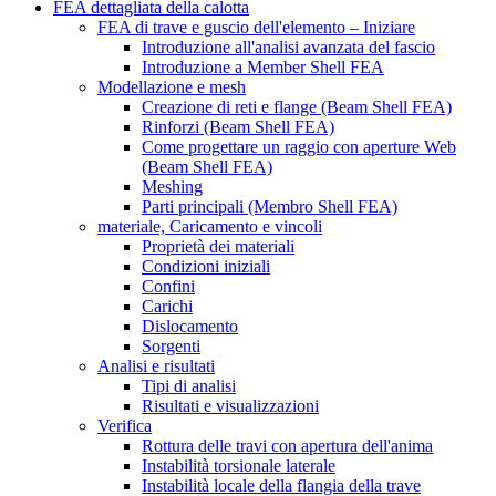
FEA dettagliata della calotta
FEA di trave e guscio dell'elemento – Iniziare
Introduzione all'analisi avanzata del fascio
Introduzione a Member Shell FEA
Modellazione e mesh
Creazione di reti e flange (Beam Shell FEA)
Rinforzi (Beam Shell FEA)
Come progettare un raggio con aperture Web
(Beam Shell FEA)
Meshing
Parti principali (Membro Shell FEA)
materiale, Caricamento e vincoli
Proprietà dei materiali
Condizioni iniziali
Confini
Carichi
Dislocamento
Sorgenti
Analisi e risultati
Tipi di analisi
Risultati e visualizzazioni
Verifica
Rottura delle travi con apertura dell'anima
Instabilità torsionale laterale
Instabilità locale della flangia della trave