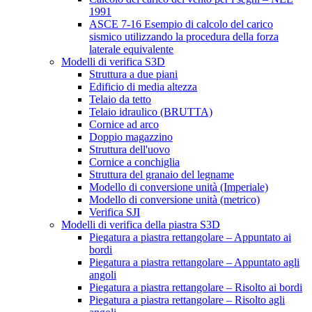
1991
ASCE 7-16 Esempio di calcolo del carico
sismico utilizzando la procedura della forza
laterale equivalente
Modelli di verifica S3D
Struttura a due piani
Edificio di media altezza
Telaio da tetto
Telaio idraulico (BRUTTA)
Cornice ad arco
Doppio magazzino
Struttura dell'uovo
Cornice a conchiglia
Struttura del granaio del legname
Modello di conversione unità (Imperiale)
Modello di conversione unità (metrico)
Verifica SJI
Modelli di verifica della piastra S3D
Piegatura a piastra rettangolare – Appuntato ai
bordi
Piegatura a piastra rettangolare – Appuntato agli
angoli
Piegatura a piastra rettangolare – Risolto ai bordi
Piegatura a piastra rettangolare – Risolto agli