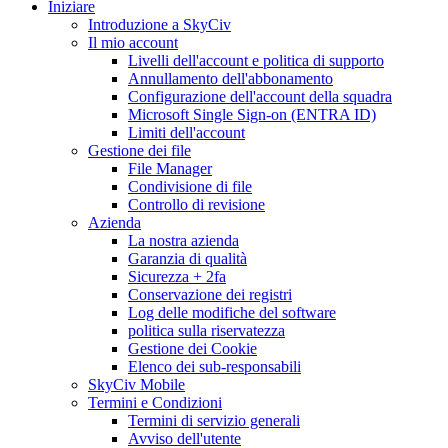
Iniziare
Introduzione a SkyCiv
Il mio account
Livelli dell'account e politica di supporto
Annullamento dell'abbonamento
Configurazione dell'account della squadra
Microsoft Single Sign-on (ENTRA ID)
Limiti dell'account
Gestione dei file
File Manager
Condivisione di file
Controllo di revisione
Azienda
La nostra azienda
Garanzia di qualità
Sicurezza + 2fa
Conservazione dei registri
Log delle modifiche del software
politica sulla riservatezza
Gestione dei Cookie
Elenco dei sub-responsabili
SkyCiv Mobile
Termini e Condizioni
Termini di servizio generali
Avviso dell'utente