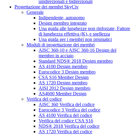
unidirezionali e bidirezionali
Progettazione dei membri SkyCiv
Generale
Indipendente, autonomo
Design membro integrato
Una guida alle lunghezze non rinforzate, Fattore
di lunghezza effettiva (K), e snellezza
Una guida per i membri non prismatici
Moduli di progettazione dei membri
AISC 360-10 e AISC 360-16 Design del
membro in acciaio
Standard NDS® 2018 Design membro
AS 4100 Design membro
Eurocodice 3 Design membro
CSA S16 Member Design
AS 1720 Design membro
AISI 2012 Design membro
AS4600 Member Design
Verifica del codice
AISC 360 Verifica del codice
Eurocodice 3 Verifica del codice
AS 4100 Verifica del codice
Verifica del codice CSA S16
NDS® 2018 Verifica del codice
AS 1720 Verifica del codice