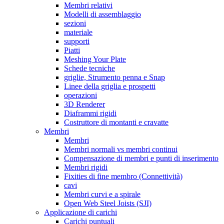
Membri relativi
Modelli di assemblaggio
sezioni
materiale
supporti
Piatti
Meshing Your Plate
Schede tecniche
griglie, Strumento penna e Snap
Linee della griglia e prospetti
operazioni
3D Renderer
Diaframmi rigidi
Costruttore di montanti e cravatte
Membri
Membri
Membri normali vs membri continui
Compensazione di membri e punti di inserimento
Membri rigidi
Fixities di fine membro (Connettività)
cavi
Membri curvi e a spirale
Open Web Steel Joists (SJI)
Applicazione di carichi
Carichi puntuali