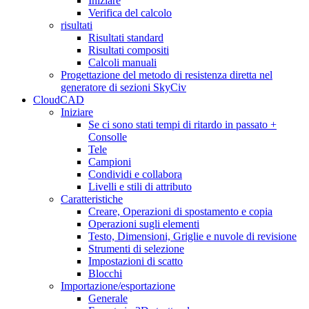
Iniziare
Verifica del calcolo
risultati
Risultati standard
Risultati compositi
Calcoli manuali
Progettazione del metodo di resistenza diretta nel
generatore di sezioni SkyCiv
CloudCAD
Iniziare
Se ci sono stati tempi di ritardo in passato +
Consolle
Tele
Campioni
Condividi e collabora
Livelli e stili di attributo
Caratteristiche
Creare, Operazioni di spostamento e copia
Operazioni sugli elementi
Testo, Dimensioni, Griglie e nuvole di revisione
Strumenti di selezione
Impostazioni di scatto
Blocchi
Importazione/esportazione
Generale