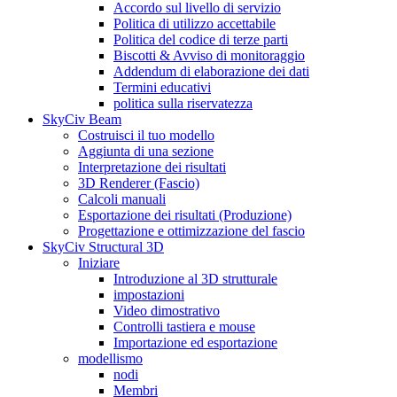
Accordo sul livello di servizio
Politica di utilizzo accettabile
Politica del codice di terze parti
Biscotti & Avviso di monitoraggio
Addendum di elaborazione dei dati
Termini educativi
politica sulla riservatezza
SkyCiv Beam
Costruisci il tuo modello
Aggiunta di una sezione
Interpretazione dei risultati
3D Renderer (Fascio)
Calcoli manuali
Esportazione dei risultati (Produzione)
Progettazione e ottimizzazione del fascio
SkyCiv Structural 3D
Iniziare
Introduzione al 3D strutturale
impostazioni
Video dimostrativo
Controlli tastiera e mouse
Importazione ed esportazione
modellismo
nodi
Membri