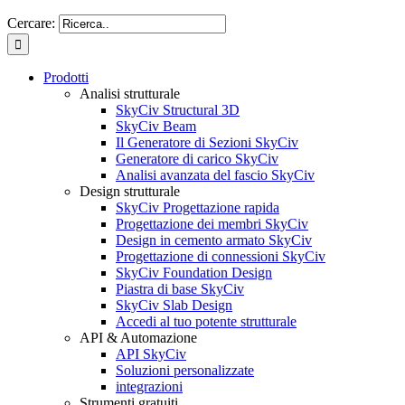
Cercare:
Prodotti
Analisi strutturale
SkyCiv Structural 3D
SkyCiv Beam
Il Generatore di Sezioni SkyCiv
Generatore di carico SkyCiv
Analisi avanzata del fascio SkyCiv
Design strutturale
SkyCiv Progettazione rapida
Progettazione dei membri SkyCiv
Design in cemento armato SkyCiv
Progettazione di connessioni SkyCiv
SkyCiv Foundation Design
Piastra di base SkyCiv
SkyCiv Slab Design
Accedi al tuo potente strutturale
API & Automazione
API SkyCiv
Soluzioni personalizzate
integrazioni
Strumenti gratuiti