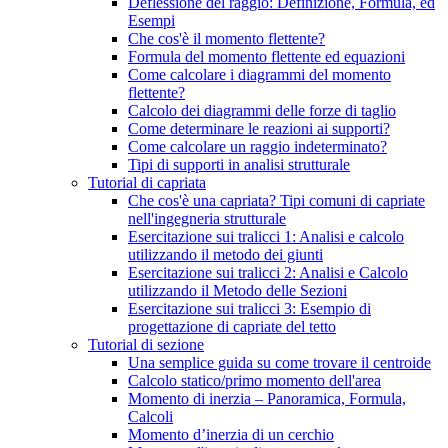
Deflessione del raggio: Definizione, Formula, ed
Esempi
Che cos'è il momento flettente?
Formula del momento flettente ed equazioni
Come calcolare i diagrammi del momento
flettente?
Calcolo dei diagrammi delle forze di taglio
Come determinare le reazioni ai supporti?
Come calcolare un raggio indeterminato?
Tipi di supporti in analisi strutturale
Tutorial di capriata
Che cos'è una capriata? Tipi comuni di capriate
nell'ingegneria strutturale
Esercitazione sui tralicci 1: Analisi e calcolo
utilizzando il metodo dei giunti
Esercitazione sui tralicci 2: Analisi e Calcolo
utilizzando il Metodo delle Sezioni
Esercitazione sui tralicci 3: Esempio di
progettazione di capriate del tetto
Tutorial di sezione
Una semplice guida su come trovare il centroide
Calcolo statico/primo momento dell'area
Momento di inerzia – Panoramica, Formula,
Calcoli
Momento d’inerzia di un cerchio