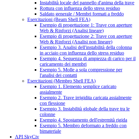
Instabilità locale del pannello d'anima della trave
Rottura con influenza dello stress residuo
Saldato generale / Membri formati a freddo
Esercitazioni (Beam Shell FEA)
Esempio di progettazione 1: Trave con aperture
Web & Rinforzi (Analisi lineare)
Esempio di progettazione 2: Trave con aperture
Web & Rinforzi (Analisi non lineare)
Esempio 3. Analisi dell'instabilità della colonna
in acciaio con influenza dello stress residuo
Esempio 4. Sequenza di ampiezza di carico per il
caricamento dei membri
Esempio 5. Molle a sola compressione per
l'analisi dei contatti
Esercitazioni (Membro Shell FEA)
Esempio 1. Elemento semplice caricato
assialmente
Esempio 2. Trave irrigidita caricata assialmente
con flessione
Esempio 3. Instabilità globale della trave tra le
colonne
Esempio 4. Spostamento dell'estremità rigida
Esempio 5. Membro deformato a freddo con
bimateriale
API SkyCiv