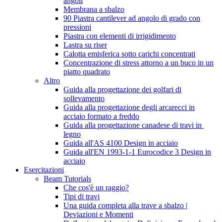
angoli
Membrana a sbalzo
90 Piastra cantilever ad angolo di grado con
pressioni
Piastra con elementi di irrigidimento
Lastra su riser
Calotta emisferica sotto carichi concentrati
Concentrazione di stress attorno a un buco in un
piatto quadrato
Altro
Guida alla progettazione dei golfari di
sollevamento
Guida alla progettazione degli arcarecci in
acciaio formato a freddo
Guida alla progettazione canadese di travi in ​​
legno
Guida all'AS 4100 Design in acciaio
Guida all'EN 1993-1-1 Eurocodice 3 Design in
acciaio
Esercitazioni
Beam Tutorials
Che cos'è un raggio?
Tipi di travi
Una guida completa alla trave a sbalzo |
Deviazioni e Momenti