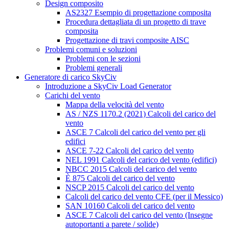
Design composito
AS2327 Esempio di progettazione composita
Procedura dettagliata di un progetto di trave
composita
Progettazione di travi composite AISC
Problemi comuni e soluzioni
Problemi con le sezioni
Problemi generali
Generatore di carico SkyCiv
Introduzione a SkyCiv Load Generator
Carichi del vento
Mappa della velocità del vento
AS / NZS 1170.2 (2021) Calcoli del carico del
vento
ASCE 7 Calcoli del carico del vento per gli
edifici
ASCE 7-22 Calcoli del carico del vento
NEL 1991 Calcoli del carico del vento (edifici)
NBCC 2015 Calcoli del carico del vento
È 875 Calcoli del carico del vento
NSCP 2015 Calcoli del carico del vento
Calcoli del carico del vento CFE (per il Messico)
SAN 10160 Calcoli del carico del vento
ASCE 7 Calcoli del carico del vento (Insegne
autoportanti a parete / solide)