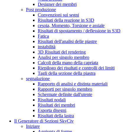
Designer dei membri
Post produzione
Convenzioni sui segni
Risultati della reazione in S3D
cesoia, Momento, Torsione e assiale
Risultati di spostamento / deflessione in S3D
Fatica
Risultati dell'analisi delle piastre
instabilità
3D Risultati del rendering
Analisi per singolo membro
Calcoli della mano della capriata
Riepilogo dei risultati e controlli dei limiti
Tagli della sezione della piastra
segnalazione
Rapporto di analisi e distinta materiali
Rapporti per singolo membro
Schermate definite dall'utente
Risultati nodali
Risultati dei membri
Esporta disegni
Risultati della lastra
Il Generatore di Sezioni SkyCiv
Iniziare
Aggiunta di forme