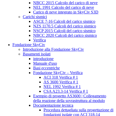
NBCC 2015 Calcolo del carico di neve
NEL 1991 Calcolo del carico di neve
Carico di neve integrato in SkyCiv S3D
Carichi sismici
ASCE 7-16 Calcoli del carico sismico
NZS 1170.5 Calcoli del carico sismico
NSCP 2015 Calcoli del carico sismico
NBCC 2020 Calcoli del carico sismico
Verifica
Fondazione SkyCiv
Introduzione alla Fondazione SkyCiv
Basamenti isolati
introduzione
Manuale d'uso
Basi eccentriche
Fondazione SkyCiv – Verifica
ACI 318 Verifica # 1
AS 3600 Verifica # 1
NEL 1992 Verifica # 1
CSA A23.3-14 Verifica # 1
Esempio di progetto AS3600 | Collegamento
della reazione della sovrastruttura al modulo
Documentazione tecnica
Procedura dettagliata sulla progettazione di
fondazioni isolate con ACI 318-14