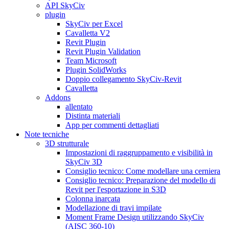
API SkyCiv
plugin
SkyCiv per Excel
Cavalletta V2
Revit Plugin
Revit Plugin Validation
Team Microsoft
Plugin SolidWorks
Doppio collegamento SkyCiv-Revit
Cavalletta
Addons
allentato
Distinta materiali
App per commenti dettagliati
Note tecniche
3D strutturale
Impostazioni di raggruppamento e visibilità in
SkyCiv 3D
Consiglio tecnico: Come modellare una cerniera
Consiglio tecnico: Preparazione del modello di
Revit per l'esportazione in S3D
Colonna inarcata
Modellazione di travi impilate
Moment Frame Design utilizzando SkyCiv
(AISC 360-10)