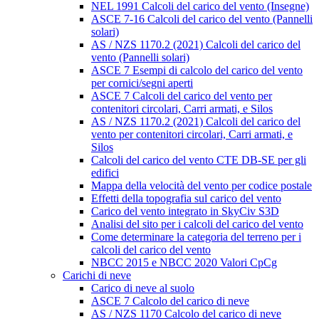
NEL 1991 Calcoli del carico del vento (Insegne)
ASCE 7-16 Calcoli del carico del vento (Pannelli
solari)
AS / NZS 1170.2 (2021) Calcoli del carico del
vento (Pannelli solari)
ASCE 7 Esempi di calcolo del carico del vento
per cornici/segni aperti
ASCE 7 Calcoli del carico del vento per
contenitori circolari, Carri armati, e Silos
AS / NZS 1170.2 (2021) Calcoli del carico del
vento per contenitori circolari, Carri armati, e
Silos
Calcoli del carico del vento CTE DB-SE per gli
edifici
Mappa della velocità del vento per codice postale
Effetti della topografia sul carico del vento
Carico del vento integrato in SkyCiv S3D
Analisi del sito per i calcoli del carico del vento
Come determinare la categoria del terreno per i
calcoli del carico del vento
NBCC 2015 e NBCC 2020 Valori CpCg
Carichi di neve
Carico di neve al suolo
ASCE 7 Calcolo del carico di neve
AS / NZS 1170 Calcolo del carico di neve