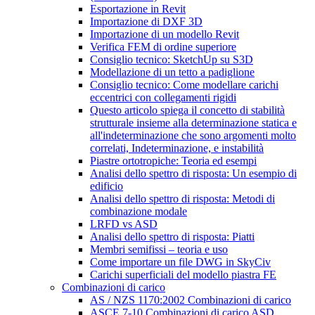
Esportazione in Revit
Importazione di DXF 3D
Importazione di un modello Revit
Verifica FEM di ordine superiore
Consiglio tecnico: SketchUp su S3D
Modellazione di un tetto a padiglione
Consiglio tecnico: Come modellare carichi
eccentrici con collegamenti rigidi
Questo articolo spiega il concetto di stabilità
strutturale insieme alla determinazione statica e
all'indeterminazione che sono argomenti molto
correlati, Indeterminazione, e instabilità
Piastre ortotropiche: Teoria ed esempi
Analisi dello spettro di risposta: Un esempio di
edificio
Analisi dello spettro di risposta: Metodi di
combinazione modale
LRFD vs ASD
Analisi dello spettro di risposta: Piatti
Membri semifissi – teoria e uso
Come importare un file DWG in SkyCiv
Carichi superficiali del modello piastra FE
Combinazioni di carico
AS / NZS 1170:2002 Combinazioni di carico
ASCE 7-10 Combinazioni di carico ASD