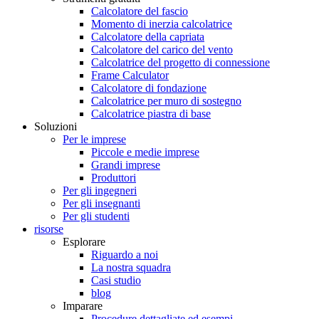
Calcolatore del fascio
Momento di inerzia calcolatrice
Calcolatore della capriata
Calcolatore del carico del vento
Calcolatrice del progetto di connessione
Frame Calculator
Calcolatore di fondazione
Calcolatrice per muro di sostegno
Calcolatrice piastra di base
Soluzioni
Per le imprese
Piccole e medie imprese
Grandi imprese
Produttori
Per gli ingegneri
Per gli insegnanti
Per gli studenti
risorse
Esplorare
Riguardo a noi
La nostra squadra
Casi studio
blog
Imparare
Procedure dettagliate ed esempi