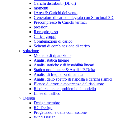
Carichi distribuiti (DL di)
momenti
l'Area & Carichi del vento
Generatore di carico integrato con Structural 3D
Precompresso & Carichi termici
pressioni
Il proprio peso
Carica gruppi
Combinazioni di carico
Schemi di combinazione di carico
soluzione
Modello di riparazione
Analisi statica lineare
Analisi statiche e di instabilità lineari
Statico non lineare & Analisi P-Delta
Analisi di frequenza dinamica
Analisi dello spettro di risposta e carichi sismici
Elenco di errori e avvertenze del risolutore
Risoluzione dei problemi del modello
Linee di traffico
Design
Design membro
RC Design
Progettazione della connessione
Wind Design