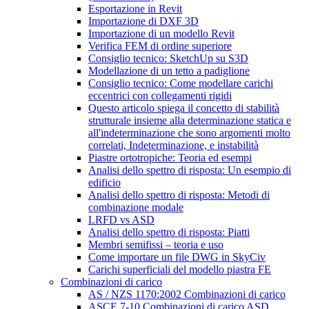
Esportazione in Revit
Importazione di DXF 3D
Importazione di un modello Revit
Verifica FEM di ordine superiore
Consiglio tecnico: SketchUp su S3D
Modellazione di un tetto a padiglione
Consiglio tecnico: Come modellare carichi
eccentrici con collegamenti rigidi
Questo articolo spiega il concetto di stabilità
strutturale insieme alla determinazione statica e
all'indeterminazione che sono argomenti molto
correlati, Indeterminazione, e instabilità
Piastre ortotropiche: Teoria ed esempi
Analisi dello spettro di risposta: Un esempio di
edificio
Analisi dello spettro di risposta: Metodi di
combinazione modale
LRFD vs ASD
Analisi dello spettro di risposta: Piatti
Membri semifissi – teoria e uso
Come importare un file DWG in SkyCiv
Carichi superficiali del modello piastra FE
Combinazioni di carico
AS / NZS 1170:2002 Combinazioni di carico
ASCE 7-10 Combinazioni di carico ASD