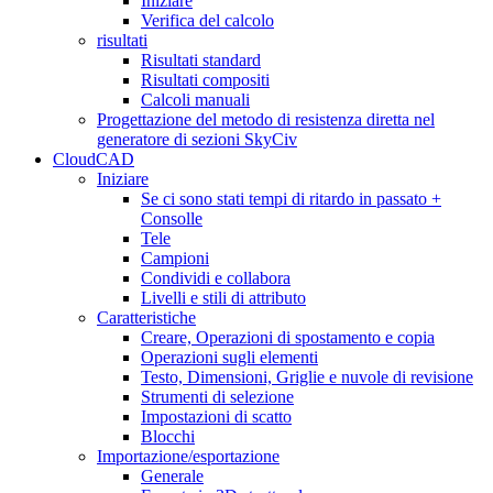
Iniziare
Verifica del calcolo
risultati
Risultati standard
Risultati compositi
Calcoli manuali
Progettazione del metodo di resistenza diretta nel
generatore di sezioni SkyCiv
CloudCAD
Iniziare
Se ci sono stati tempi di ritardo in passato +
Consolle
Tele
Campioni
Condividi e collabora
Livelli e stili di attributo
Caratteristiche
Creare, Operazioni di spostamento e copia
Operazioni sugli elementi
Testo, Dimensioni, Griglie e nuvole di revisione
Strumenti di selezione
Impostazioni di scatto
Blocchi
Importazione/esportazione
Generale