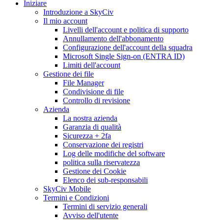
Iniziare
Introduzione a SkyCiv
Il mio account
Livelli dell'account e politica di supporto
Annullamento dell'abbonamento
Configurazione dell'account della squadra
Microsoft Single Sign-on (ENTRA ID)
Limiti dell'account
Gestione dei file
File Manager
Condivisione di file
Controllo di revisione
Azienda
La nostra azienda
Garanzia di qualità
Sicurezza + 2fa
Conservazione dei registri
Log delle modifiche del software
politica sulla riservatezza
Gestione dei Cookie
Elenco dei sub-responsabili
SkyCiv Mobile
Termini e Condizioni
Termini di servizio generali
Avviso dell'utente