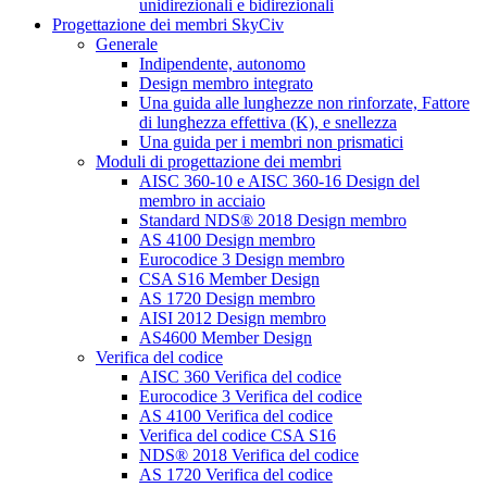
unidirezionali e bidirezionali
Progettazione dei membri SkyCiv
Generale
Indipendente, autonomo
Design membro integrato
Una guida alle lunghezze non rinforzate, Fattore
di lunghezza effettiva (K), e snellezza
Una guida per i membri non prismatici
Moduli di progettazione dei membri
AISC 360-10 e AISC 360-16 Design del
membro in acciaio
Standard NDS® 2018 Design membro
AS 4100 Design membro
Eurocodice 3 Design membro
CSA S16 Member Design
AS 1720 Design membro
AISI 2012 Design membro
AS4600 Member Design
Verifica del codice
AISC 360 Verifica del codice
Eurocodice 3 Verifica del codice
AS 4100 Verifica del codice
Verifica del codice CSA S16
NDS® 2018 Verifica del codice
AS 1720 Verifica del codice