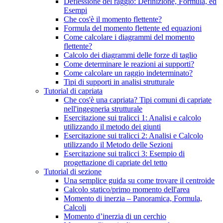
Deflessione del raggio: Definizione, Formula, ed
Esempi
Che cos'è il momento flettente?
Formula del momento flettente ed equazioni
Come calcolare i diagrammi del momento
flettente?
Calcolo dei diagrammi delle forze di taglio
Come determinare le reazioni ai supporti?
Come calcolare un raggio indeterminato?
Tipi di supporti in analisi strutturale
Tutorial di capriata
Che cos'è una capriata? Tipi comuni di capriate
nell'ingegneria strutturale
Esercitazione sui tralicci 1: Analisi e calcolo
utilizzando il metodo dei giunti
Esercitazione sui tralicci 2: Analisi e Calcolo
utilizzando il Metodo delle Sezioni
Esercitazione sui tralicci 3: Esempio di
progettazione di capriate del tetto
Tutorial di sezione
Una semplice guida su come trovare il centroide
Calcolo statico/primo momento dell'area
Momento di inerzia – Panoramica, Formula,
Calcoli
Momento d’inerzia di un cerchio