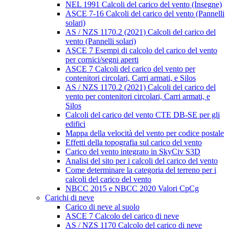
NEL 1991 Calcoli del carico del vento (Insegne)
ASCE 7-16 Calcoli del carico del vento (Pannelli
solari)
AS / NZS 1170.2 (2021) Calcoli del carico del
vento (Pannelli solari)
ASCE 7 Esempi di calcolo del carico del vento
per cornici/segni aperti
ASCE 7 Calcoli del carico del vento per
contenitori circolari, Carri armati, e Silos
AS / NZS 1170.2 (2021) Calcoli del carico del
vento per contenitori circolari, Carri armati, e
Silos
Calcoli del carico del vento CTE DB-SE per gli
edifici
Mappa della velocità del vento per codice postale
Effetti della topografia sul carico del vento
Carico del vento integrato in SkyCiv S3D
Analisi del sito per i calcoli del carico del vento
Come determinare la categoria del terreno per i
calcoli del carico del vento
NBCC 2015 e NBCC 2020 Valori CpCg
Carichi di neve
Carico di neve al suolo
ASCE 7 Calcolo del carico di neve
AS / NZS 1170 Calcolo del carico di neve