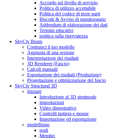
Accordo sul livello di servizio
Politica di utilizzo accettabile
Politica del codice di terze parti
Biscotti & Avviso di monitoraggio
Addendum di elaborazione dei dati
Termini educativi
politica sulla riservatezza
SkyCiv Beam
Costruisci il tuo modello
Aggiunta di una sezione
Interpretazione dei risultati
3D Renderer (Fascio)
Calcoli manuali
Esportazione dei risultati (Produzione)
Progettazione e ottimizzazione del fascio
SkyCiv Structural 3D
Iniziare
Introduzione al 3D strutturale
impostazioni
Video dimostrativo
Controlli tastiera e mouse
Importazione ed esportazione
modellismo
nodi
Membri