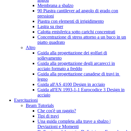
angoli
Membrana a sbalzo
90 Piastra cantilever ad angolo di grado con
pressioni
Piastra con elementi di irrigidimento
Lastra su riser
Calotta emisferica sotto carichi concentrati
Concentrazione di stress attorno a un buco in un
piatto quadrato
Altro
Guida alla progettazione dei golfari di
sollevamento
Guida alla progettazione degli arcarecci in
acciaio formato a freddo
Guida alla progettazione canadese di travi in ​​
legno
Guida all'AS 4100 Design in acciaio
Guida all'EN 1993-1-1 Eurocodice 3 Design in
acciaio
Esercitazioni
Beam Tutorials
Che cos'è un raggio?
Tipi di travi
Una guida completa alla trave a sbalzo |
Deviazioni e Momenti