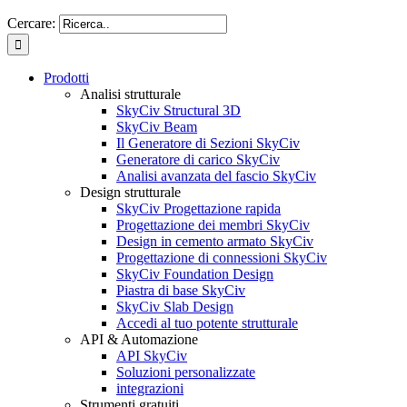
Cercare:
Prodotti
Analisi strutturale
SkyCiv Structural 3D
SkyCiv Beam
Il Generatore di Sezioni SkyCiv
Generatore di carico SkyCiv
Analisi avanzata del fascio SkyCiv
Design strutturale
SkyCiv Progettazione rapida
Progettazione dei membri SkyCiv
Design in cemento armato SkyCiv
Progettazione di connessioni SkyCiv
SkyCiv Foundation Design
Piastra di base SkyCiv
SkyCiv Slab Design
Accedi al tuo potente strutturale
API & Automazione
API SkyCiv
Soluzioni personalizzate
integrazioni
Strumenti gratuiti