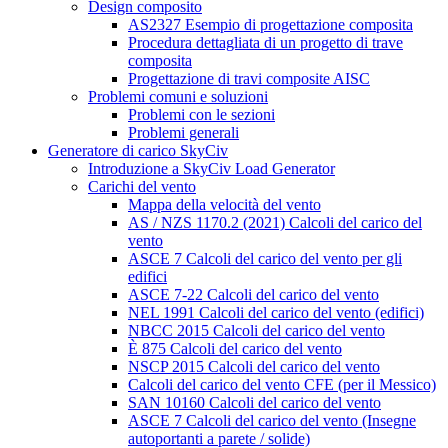
Design composito
AS2327 Esempio di progettazione composita
Procedura dettagliata di un progetto di trave
composita
Progettazione di travi composite AISC
Problemi comuni e soluzioni
Problemi con le sezioni
Problemi generali
Generatore di carico SkyCiv
Introduzione a SkyCiv Load Generator
Carichi del vento
Mappa della velocità del vento
AS / NZS 1170.2 (2021) Calcoli del carico del
vento
ASCE 7 Calcoli del carico del vento per gli
edifici
ASCE 7-22 Calcoli del carico del vento
NEL 1991 Calcoli del carico del vento (edifici)
NBCC 2015 Calcoli del carico del vento
È 875 Calcoli del carico del vento
NSCP 2015 Calcoli del carico del vento
Calcoli del carico del vento CFE (per il Messico)
SAN 10160 Calcoli del carico del vento
ASCE 7 Calcoli del carico del vento (Insegne
autoportanti a parete / solide)