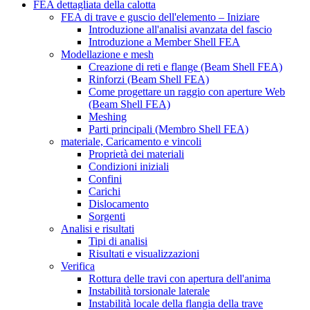
FEA dettagliata della calotta
FEA di trave e guscio dell'elemento – Iniziare
Introduzione all'analisi avanzata del fascio
Introduzione a Member Shell FEA
Modellazione e mesh
Creazione di reti e flange (Beam Shell FEA)
Rinforzi (Beam Shell FEA)
Come progettare un raggio con aperture Web
(Beam Shell FEA)
Meshing
Parti principali (Membro Shell FEA)
materiale, Caricamento e vincoli
Proprietà dei materiali
Condizioni iniziali
Confini
Carichi
Dislocamento
Sorgenti
Analisi e risultati
Tipi di analisi
Risultati e visualizzazioni
Verifica
Rottura delle travi con apertura dell'anima
Instabilità torsionale laterale
Instabilità locale della flangia della trave