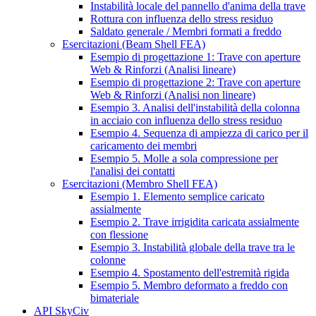
Instabilità locale del pannello d'anima della trave
Rottura con influenza dello stress residuo
Saldato generale / Membri formati a freddo
Esercitazioni (Beam Shell FEA)
Esempio di progettazione 1: Trave con aperture
Web & Rinforzi (Analisi lineare)
Esempio di progettazione 2: Trave con aperture
Web & Rinforzi (Analisi non lineare)
Esempio 3. Analisi dell'instabilità della colonna
in acciaio con influenza dello stress residuo
Esempio 4. Sequenza di ampiezza di carico per il
caricamento dei membri
Esempio 5. Molle a sola compressione per
l'analisi dei contatti
Esercitazioni (Membro Shell FEA)
Esempio 1. Elemento semplice caricato
assialmente
Esempio 2. Trave irrigidita caricata assialmente
con flessione
Esempio 3. Instabilità globale della trave tra le
colonne
Esempio 4. Spostamento dell'estremità rigida
Esempio 5. Membro deformato a freddo con
bimateriale
API SkyCiv