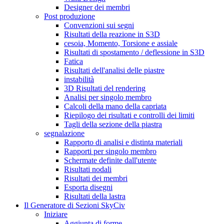
Designer dei membri
Post produzione
Convenzioni sui segni
Risultati della reazione in S3D
cesoia, Momento, Torsione e assiale
Risultati di spostamento / deflessione in S3D
Fatica
Risultati dell'analisi delle piastre
instabilità
3D Risultati del rendering
Analisi per singolo membro
Calcoli della mano della capriata
Riepilogo dei risultati e controlli dei limiti
Tagli della sezione della piastra
segnalazione
Rapporto di analisi e distinta materiali
Rapporti per singolo membro
Schermate definite dall'utente
Risultati nodali
Risultati dei membri
Esporta disegni
Risultati della lastra
Il Generatore di Sezioni SkyCiv
Iniziare
Aggiunta di forme