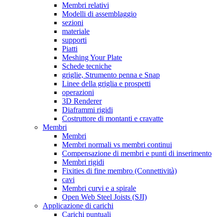
Membri relativi
Modelli di assemblaggio
sezioni
materiale
supporti
Piatti
Meshing Your Plate
Schede tecniche
griglie, Strumento penna e Snap
Linee della griglia e prospetti
operazioni
3D Renderer
Diaframmi rigidi
Costruttore di montanti e cravatte
Membri
Membri
Membri normali vs membri continui
Compensazione di membri e punti di inserimento
Membri rigidi
Fixities di fine membro (Connettività)
cavi
Membri curvi e a spirale
Open Web Steel Joists (SJI)
Applicazione di carichi
Carichi puntuali