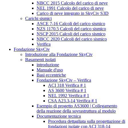
NBCC 2015 Calcolo del carico di neve
NEL 1991 Calcolo del carico di neve
Carico di neve integrato in SkyCiv S3D
Carichi sismici
ASCE 7-16 Calcoli del carico sismico
NZS 1170.5 Calcoli del carico sismico
NSCP 2015 Calcoli del carico sismico
NBCC 2020 Calcoli del carico sismico
Verifica
Fondazione SkyCiv
Introduzione alla Fondazione SkyCiv
Basamenti isolati
introduzione
Manuale d'uso
Basi eccentriche
Fondazione SkyCiv – Verifica
ACI 318 Verifica # 1
AS 3600 Verifica # 1
NEL 1992 Verifica # 1
CSA A23.3-14 Verifica # 1
Esempio di progetto AS3600 | Collegamento
della reazione della sovrastruttura al modulo
Documentazione tecnica
Procedura dettagliata sulla progettazione di
fondazioni isolate con ACI 318-14