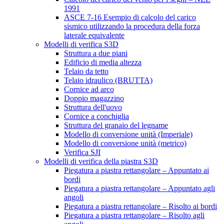
1991
ASCE 7-16 Esempio di calcolo del carico
sismico utilizzando la procedura della forza
laterale equivalente
Modelli di verifica S3D
Struttura a due piani
Edificio di media altezza
Telaio da tetto
Telaio idraulico (BRUTTA)
Cornice ad arco
Doppio magazzino
Struttura dell'uovo
Cornice a conchiglia
Struttura del granaio del legname
Modello di conversione unità (Imperiale)
Modello di conversione unità (metrico)
Verifica SJI
Modelli di verifica della piastra S3D
Piegatura a piastra rettangolare – Appuntato ai
bordi
Piegatura a piastra rettangolare – Appuntato agli
angoli
Piegatura a piastra rettangolare – Risolto ai bordi
Piegatura a piastra rettangolare – Risolto agli