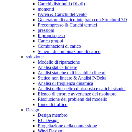
Carichi distribuiti (DL di)
momenti
l'Area & Carichi del vento
Generatore di carico integrato con Structural 3D
Precompresso & Carichi termici
pressioni
Il proprio peso
Carica gruppi
Combinazioni di carico
Schemi di combinazione di carico
soluzione
Modello di riparazione
Analisi statica lineare
Analisi statiche e di instabilità lineari
Statico non lineare & Analisi P-Delta
Analisi di frequenza dinamica
Analisi dello spettro di risposta e carichi sismici
Elenco di errori e avvertenze del risolutore
Risoluzione dei problemi del modello
Linee di traffico
Design
Design membro
RC Design
Progettazione della connessione
Wind Design