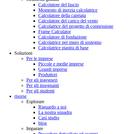
Calcolatore del fascio
Momento di inerzia calcolatrice
Calcolatore della capriata
Calcolatore del carico del vento
Calcolatrice del progetto di connessione
Frame Calculator
Calcolatore di fondazione
Calcolatrice per muro di sostegno
Calcolatrice piastra di base
Soluzioni
Per le imprese
Piccole e medie imprese
Grandi imprese
Produttori
Per gli ingegneri
Per gli insegnanti
Per gli studenti
risorse
Esplorare
Riguardo a noi
La nostra squadra
Casi studio
blog
Imparare
Procedure dettagliate ed esempi