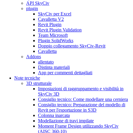
API SkyCiv
plugin
SkyCiv per Excel
Cavalletta V2
Revit Plugin
Revit Plugin Validation
Team Microsoft
Plugin SolidWorks
Doppio collegamento SkyCiv-Revit
Cavalletta
Addons
allentato
Distinta materiali
App per commenti dettagliati
Note tecniche
3D strutturale
Impostazioni di raggruppamento e visibilità in
SkyCiv 3D
Consiglio tecnico: Come modellare una cerniera
Consiglio tecnico: Preparazione del modello di
Revit per l'esportazione in S3D
Colonna inarcata
Modellazione di travi impilate
Moment Frame Design utilizzando SkyCiv
(AISC 360-10)