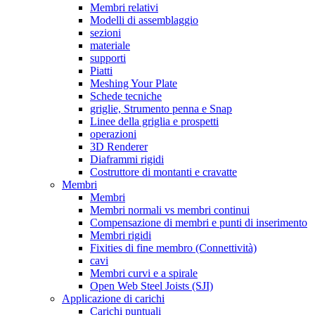
Membri relativi
Modelli di assemblaggio
sezioni
materiale
supporti
Piatti
Meshing Your Plate
Schede tecniche
griglie, Strumento penna e Snap
Linee della griglia e prospetti
operazioni
3D Renderer
Diaframmi rigidi
Costruttore di montanti e cravatte
Membri
Membri
Membri normali vs membri continui
Compensazione di membri e punti di inserimento
Membri rigidi
Fixities di fine membro (Connettività)
cavi
Membri curvi e a spirale
Open Web Steel Joists (SJI)
Applicazione di carichi
Carichi puntuali