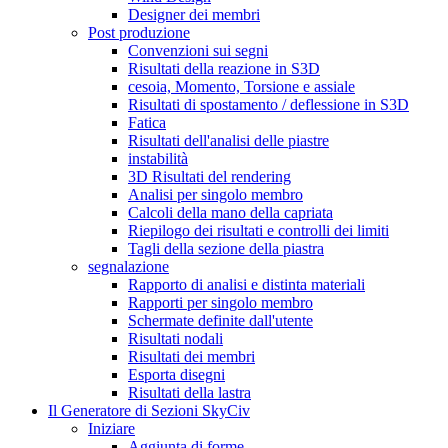
Designer dei membri
Post produzione
Convenzioni sui segni
Risultati della reazione in S3D
cesoia, Momento, Torsione e assiale
Risultati di spostamento / deflessione in S3D
Fatica
Risultati dell'analisi delle piastre
instabilità
3D Risultati del rendering
Analisi per singolo membro
Calcoli della mano della capriata
Riepilogo dei risultati e controlli dei limiti
Tagli della sezione della piastra
segnalazione
Rapporto di analisi e distinta materiali
Rapporti per singolo membro
Schermate definite dall'utente
Risultati nodali
Risultati dei membri
Esporta disegni
Risultati della lastra
Il Generatore di Sezioni SkyCiv
Iniziare
Aggiunta di forme