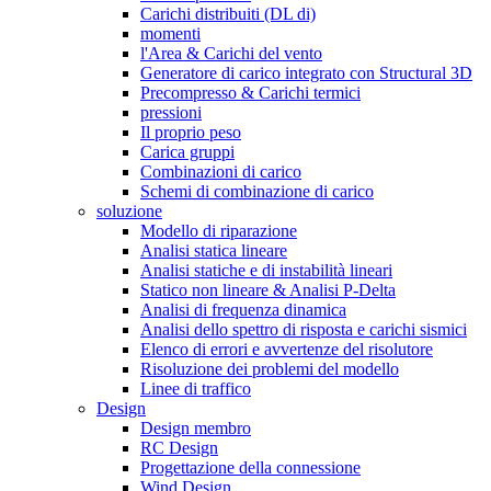
Carichi distribuiti (DL di)
momenti
l'Area & Carichi del vento
Generatore di carico integrato con Structural 3D
Precompresso & Carichi termici
pressioni
Il proprio peso
Carica gruppi
Combinazioni di carico
Schemi di combinazione di carico
soluzione
Modello di riparazione
Analisi statica lineare
Analisi statiche e di instabilità lineari
Statico non lineare & Analisi P-Delta
Analisi di frequenza dinamica
Analisi dello spettro di risposta e carichi sismici
Elenco di errori e avvertenze del risolutore
Risoluzione dei problemi del modello
Linee di traffico
Design
Design membro
RC Design
Progettazione della connessione
Wind Design