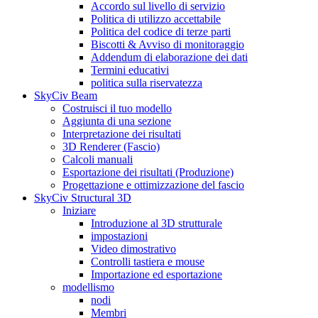
Accordo sul livello di servizio
Politica di utilizzo accettabile
Politica del codice di terze parti
Biscotti & Avviso di monitoraggio
Addendum di elaborazione dei dati
Termini educativi
politica sulla riservatezza
SkyCiv Beam
Costruisci il tuo modello
Aggiunta di una sezione
Interpretazione dei risultati
3D Renderer (Fascio)
Calcoli manuali
Esportazione dei risultati (Produzione)
Progettazione e ottimizzazione del fascio
SkyCiv Structural 3D
Iniziare
Introduzione al 3D strutturale
impostazioni
Video dimostrativo
Controlli tastiera e mouse
Importazione ed esportazione
modellismo
nodi
Membri