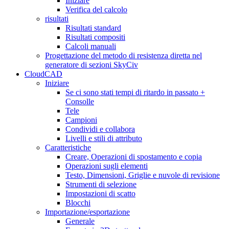
Iniziare
Verifica del calcolo
risultati
Risultati standard
Risultati compositi
Calcoli manuali
Progettazione del metodo di resistenza diretta nel
generatore di sezioni SkyCiv
CloudCAD
Iniziare
Se ci sono stati tempi di ritardo in passato +
Consolle
Tele
Campioni
Condividi e collabora
Livelli e stili di attributo
Caratteristiche
Creare, Operazioni di spostamento e copia
Operazioni sugli elementi
Testo, Dimensioni, Griglie e nuvole di revisione
Strumenti di selezione
Impostazioni di scatto
Blocchi
Importazione/esportazione
Generale