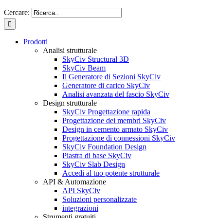
Cercare:
Prodotti
Analisi strutturale
SkyCiv Structural 3D
SkyCiv Beam
Il Generatore di Sezioni SkyCiv
Generatore di carico SkyCiv
Analisi avanzata del fascio SkyCiv
Design strutturale
SkyCiv Progettazione rapida
Progettazione dei membri SkyCiv
Design in cemento armato SkyCiv
Progettazione di connessioni SkyCiv
SkyCiv Foundation Design
Piastra di base SkyCiv
SkyCiv Slab Design
Accedi al tuo potente strutturale
API & Automazione
API SkyCiv
Soluzioni personalizzate
integrazioni
Strumenti gratuiti