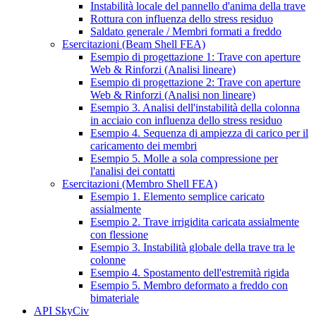
Instabilità locale del pannello d'anima della trave
Rottura con influenza dello stress residuo
Saldato generale / Membri formati a freddo
Esercitazioni (Beam Shell FEA)
Esempio di progettazione 1: Trave con aperture
Web & Rinforzi (Analisi lineare)
Esempio di progettazione 2: Trave con aperture
Web & Rinforzi (Analisi non lineare)
Esempio 3. Analisi dell'instabilità della colonna
in acciaio con influenza dello stress residuo
Esempio 4. Sequenza di ampiezza di carico per il
caricamento dei membri
Esempio 5. Molle a sola compressione per
l'analisi dei contatti
Esercitazioni (Membro Shell FEA)
Esempio 1. Elemento semplice caricato
assialmente
Esempio 2. Trave irrigidita caricata assialmente
con flessione
Esempio 3. Instabilità globale della trave tra le
colonne
Esempio 4. Spostamento dell'estremità rigida
Esempio 5. Membro deformato a freddo con
bimateriale
API SkyCiv