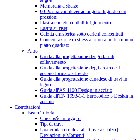
angoli
Membrana a sbalzo
90 Piastra cantilever ad angolo di grado con
pressioni
Piastra con elementi di irrigidimento
Lastra su riser
Calotta emisferica sotto carichi concentrati
Concentrazione di stress attorno a un buco in un
piatto quadrato
Altro
Guida alla progettazione dei golfari di
sollevamento
Guida alla progettazione degli arcarecci in
acciaio formato a freddo
Guida alla progettazione canadese di travi in ​​
legno
Guida all'AS 4100 Design in acciaio
Guida all'EN 1993-1-1 Eurocodice 3 Design in
acciaio
Esercitazioni
Beam Tutorials
Che cos'è un raggio?
Tipi di travi
Una guida completa alla trave a sbalzo |
Deviazioni e Momenti