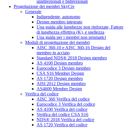
unidirezionali e bidirezionali
Progettazione dei membri SkyCiv
Generale
Indipendente, autonomo
Design membro integrato
Una guida alle lunghezze non rinforzate, Fattore
di lunghezza effettiva (K), e snellezza
Una guida per i membri non prismatici
Moduli di progettazione dei membri
AISC 360-10 e AISC 360-16 Design del
membro in acciaio
Standard NDS® 2018 Design membro
AS 4100 Design membro
Eurocodice 3 Design membro
CSA S16 Member Design
AS 1720 Design membro
AISI 2012 Design membro
AS4600 Member Design
Verifica del codice
AISC 360 Verifica del codice
Eurocodice 3 Verifica del codice
AS 4100 Verifica del codice
Verifica del codice CSA S16
NDS® 2018 Verifica del codice
AS 1720 Verifica del codice