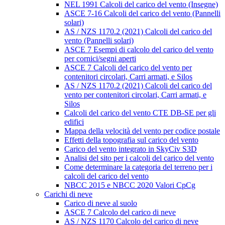
NEL 1991 Calcoli del carico del vento (Insegne)
ASCE 7-16 Calcoli del carico del vento (Pannelli
solari)
AS / NZS 1170.2 (2021) Calcoli del carico del
vento (Pannelli solari)
ASCE 7 Esempi di calcolo del carico del vento
per cornici/segni aperti
ASCE 7 Calcoli del carico del vento per
contenitori circolari, Carri armati, e Silos
AS / NZS 1170.2 (2021) Calcoli del carico del
vento per contenitori circolari, Carri armati, e
Silos
Calcoli del carico del vento CTE DB-SE per gli
edifici
Mappa della velocità del vento per codice postale
Effetti della topografia sul carico del vento
Carico del vento integrato in SkyCiv S3D
Analisi del sito per i calcoli del carico del vento
Come determinare la categoria del terreno per i
calcoli del carico del vento
NBCC 2015 e NBCC 2020 Valori CpCg
Carichi di neve
Carico di neve al suolo
ASCE 7 Calcolo del carico di neve
AS / NZS 1170 Calcolo del carico di neve