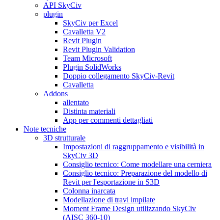
API SkyCiv
plugin
SkyCiv per Excel
Cavalletta V2
Revit Plugin
Revit Plugin Validation
Team Microsoft
Plugin SolidWorks
Doppio collegamento SkyCiv-Revit
Cavalletta
Addons
allentato
Distinta materiali
App per commenti dettagliati
Note tecniche
3D strutturale
Impostazioni di raggruppamento e visibilità in
SkyCiv 3D
Consiglio tecnico: Come modellare una cerniera
Consiglio tecnico: Preparazione del modello di
Revit per l'esportazione in S3D
Colonna inarcata
Modellazione di travi impilate
Moment Frame Design utilizzando SkyCiv
(AISC 360-10)