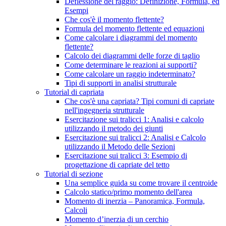
Deflessione del raggio: Definizione, Formula, ed
Esempi
Che cos'è il momento flettente?
Formula del momento flettente ed equazioni
Come calcolare i diagrammi del momento
flettente?
Calcolo dei diagrammi delle forze di taglio
Come determinare le reazioni ai supporti?
Come calcolare un raggio indeterminato?
Tipi di supporti in analisi strutturale
Tutorial di capriata
Che cos'è una capriata? Tipi comuni di capriate
nell'ingegneria strutturale
Esercitazione sui tralicci 1: Analisi e calcolo
utilizzando il metodo dei giunti
Esercitazione sui tralicci 2: Analisi e Calcolo
utilizzando il Metodo delle Sezioni
Esercitazione sui tralicci 3: Esempio di
progettazione di capriate del tetto
Tutorial di sezione
Una semplice guida su come trovare il centroide
Calcolo statico/primo momento dell'area
Momento di inerzia – Panoramica, Formula,
Calcoli
Momento d’inerzia di un cerchio