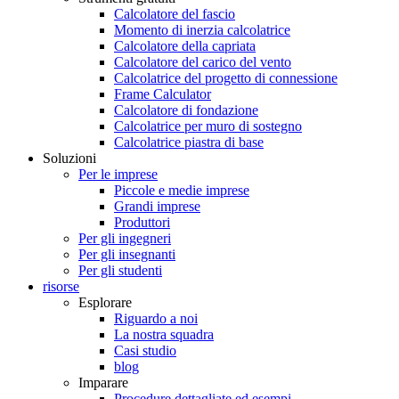
Calcolatore del fascio
Momento di inerzia calcolatrice
Calcolatore della capriata
Calcolatore del carico del vento
Calcolatrice del progetto di connessione
Frame Calculator
Calcolatore di fondazione
Calcolatrice per muro di sostegno
Calcolatrice piastra di base
Soluzioni
Per le imprese
Piccole e medie imprese
Grandi imprese
Produttori
Per gli ingegneri
Per gli insegnanti
Per gli studenti
risorse
Esplorare
Riguardo a noi
La nostra squadra
Casi studio
blog
Imparare
Procedure dettagliate ed esempi