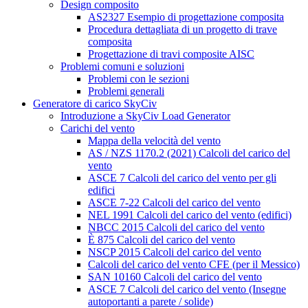
Design composito
AS2327 Esempio di progettazione composita
Procedura dettagliata di un progetto di trave
composita
Progettazione di travi composite AISC
Problemi comuni e soluzioni
Problemi con le sezioni
Problemi generali
Generatore di carico SkyCiv
Introduzione a SkyCiv Load Generator
Carichi del vento
Mappa della velocità del vento
AS / NZS 1170.2 (2021) Calcoli del carico del
vento
ASCE 7 Calcoli del carico del vento per gli
edifici
ASCE 7-22 Calcoli del carico del vento
NEL 1991 Calcoli del carico del vento (edifici)
NBCC 2015 Calcoli del carico del vento
È 875 Calcoli del carico del vento
NSCP 2015 Calcoli del carico del vento
Calcoli del carico del vento CFE (per il Messico)
SAN 10160 Calcoli del carico del vento
ASCE 7 Calcoli del carico del vento (Insegne
autoportanti a parete / solide)