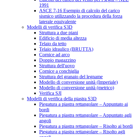
1991
ASCE 7-16 Esempio di calcolo del carico
sismico utilizzando la procedura della forza
laterale equivalente
Modelli di verifica S3D
Struttura a due piani
Edificio di media altezza
Telaio da tetto
Telaio idraulico (BRUTTA)
Cornice ad arco
Doppio magazzino
Struttura dell'uovo
Cornice a conchiglia
Struttura del granaio del legname
Modello di conversione unità (Imperiale)
Modello di conversione unità (metrico)
Verifica SJI
Modelli di verifica della piastra S3D
Piegatura a piastra rettangolare – Appuntato ai
bordi
Piegatura a piastra rettangolare – Appuntato agli
angoli
Piegatura a piastra rettangolare – Risolto ai bordi
Piegatura a piastra rettangolare – Risolto agli