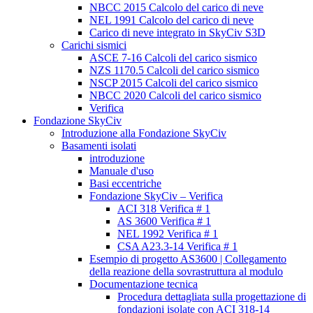
NBCC 2015 Calcolo del carico di neve
NEL 1991 Calcolo del carico di neve
Carico di neve integrato in SkyCiv S3D
Carichi sismici
ASCE 7-16 Calcoli del carico sismico
NZS 1170.5 Calcoli del carico sismico
NSCP 2015 Calcoli del carico sismico
NBCC 2020 Calcoli del carico sismico
Verifica
Fondazione SkyCiv
Introduzione alla Fondazione SkyCiv
Basamenti isolati
introduzione
Manuale d'uso
Basi eccentriche
Fondazione SkyCiv – Verifica
ACI 318 Verifica # 1
AS 3600 Verifica # 1
NEL 1992 Verifica # 1
CSA A23.3-14 Verifica # 1
Esempio di progetto AS3600 | Collegamento
della reazione della sovrastruttura al modulo
Documentazione tecnica
Procedura dettagliata sulla progettazione di
fondazioni isolate con ACI 318-14