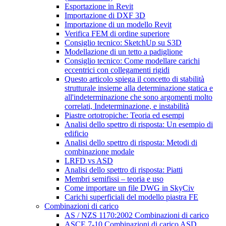
Esportazione in Revit
Importazione di DXF 3D
Importazione di un modello Revit
Verifica FEM di ordine superiore
Consiglio tecnico: SketchUp su S3D
Modellazione di un tetto a padiglione
Consiglio tecnico: Come modellare carichi
eccentrici con collegamenti rigidi
Questo articolo spiega il concetto di stabilità
strutturale insieme alla determinazione statica e
all'indeterminazione che sono argomenti molto
correlati, Indeterminazione, e instabilità
Piastre ortotropiche: Teoria ed esempi
Analisi dello spettro di risposta: Un esempio di
edificio
Analisi dello spettro di risposta: Metodi di
combinazione modale
LRFD vs ASD
Analisi dello spettro di risposta: Piatti
Membri semifissi – teoria e uso
Come importare un file DWG in SkyCiv
Carichi superficiali del modello piastra FE
Combinazioni di carico
AS / NZS 1170:2002 Combinazioni di carico
ASCE 7-10 Combinazioni di carico ASD