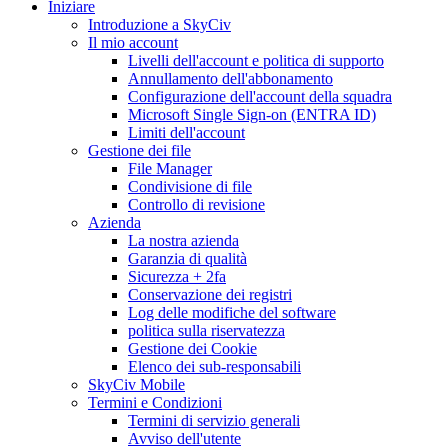
Iniziare
Introduzione a SkyCiv
Il mio account
Livelli dell'account e politica di supporto
Annullamento dell'abbonamento
Configurazione dell'account della squadra
Microsoft Single Sign-on (ENTRA ID)
Limiti dell'account
Gestione dei file
File Manager
Condivisione di file
Controllo di revisione
Azienda
La nostra azienda
Garanzia di qualità
Sicurezza + 2fa
Conservazione dei registri
Log delle modifiche del software
politica sulla riservatezza
Gestione dei Cookie
Elenco dei sub-responsabili
SkyCiv Mobile
Termini e Condizioni
Termini di servizio generali
Avviso dell'utente