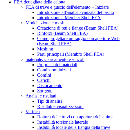
FEA dettagliata della calotta
FEA di trave e guscio dell'elemento – Iniziare
Introduzione all'analisi avanzata del fascio
Introduzione a Member Shell FEA
Modellazione e mesh
Creazione di reti e flange (Beam Shell FEA)
Rinforzi (Beam Shell FEA)
Come progettare un raggio con aperture Web
(Beam Shell FEA)
Meshing
Parti principali (Membro Shell FEA)
materiale, Caricamento e vincoli
Proprietà dei materiali
Condizioni iniziali
Confini
Carichi
Dislocamento
Sorgenti
Analisi e risultati
Tipi di analisi
Risultati e visualizzazioni
Verifica
Rottura delle travi con apertura dell'anima
Instabilità torsionale laterale
Instabilità locale della flangia della trave