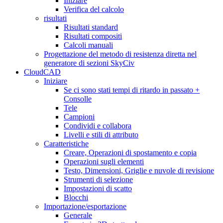
Iniziare
Verifica del calcolo
risultati
Risultati standard
Risultati compositi
Calcoli manuali
Progettazione del metodo di resistenza diretta nel
generatore di sezioni SkyCiv
CloudCAD
Iniziare
Se ci sono stati tempi di ritardo in passato +
Consolle
Tele
Campioni
Condividi e collabora
Livelli e stili di attributo
Caratteristiche
Creare, Operazioni di spostamento e copia
Operazioni sugli elementi
Testo, Dimensioni, Griglie e nuvole di revisione
Strumenti di selezione
Impostazioni di scatto
Blocchi
Importazione/esportazione
Generale