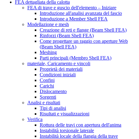
FEA dettagliata della calotta
FEA di trave e guscio dell'elemento – Iniziare
Introduzione all'analisi avanzata del fascio
Introduzione a Member Shell FEA
Modellazione e mesh
Creazione di reti e flange (Beam Shell FEA)
Rinforzi (Beam Shell FEA)
Come progettare un raggio con aperture Web
(Beam Shell FEA)
Meshing
Parti principali (Membro Shell FEA)
materiale, Caricamento e vincoli
Proprietà dei materiali
Condizioni iniziali
Confini
Carichi
Dislocamento
Sorgenti
Analisi e risultati
Tipi di analisi
Risultati e visualizzazioni
Verifica
Rottura delle travi con apertura dell'anima
Instabilità torsionale laterale
Instabilità locale della flangia della trave