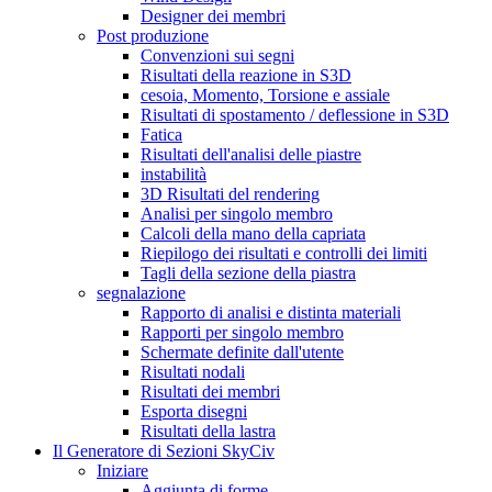
Designer dei membri
Post produzione
Convenzioni sui segni
Risultati della reazione in S3D
cesoia, Momento, Torsione e assiale
Risultati di spostamento / deflessione in S3D
Fatica
Risultati dell'analisi delle piastre
instabilità
3D Risultati del rendering
Analisi per singolo membro
Calcoli della mano della capriata
Riepilogo dei risultati e controlli dei limiti
Tagli della sezione della piastra
segnalazione
Rapporto di analisi e distinta materiali
Rapporti per singolo membro
Schermate definite dall'utente
Risultati nodali
Risultati dei membri
Esporta disegni
Risultati della lastra
Il Generatore di Sezioni SkyCiv
Iniziare
Aggiunta di forme