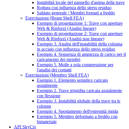
Instabilità locale del pannello d'anima della trave
Rottura con influenza dello stress residuo
Saldato generale / Membri formati a freddo
Esercitazioni (Beam Shell FEA)
Esempio di progettazione 1: Trave con aperture
Web & Rinforzi (Analisi lineare)
Esempio di progettazione 2: Trave con aperture
Web & Rinforzi (Analisi non lineare)
Esempio 3. Analisi dell'instabilità della colonna
in acciaio con influenza dello stress residuo
Esempio 4. Sequenza di ampiezza di carico per il
caricamento dei membri
Esempio 5. Molle a sola compressione per
l'analisi dei contatti
Esercitazioni (Membro Shell FEA)
Esempio 1. Elemento semplice caricato
assialmente
Esempio 2. Trave irrigidita caricata assialmente
con flessione
Esempio 3. Instabilità globale della trave tra le
colonne
Esempio 4. Spostamento dell'estremità rigida
Esempio 5. Membro deformato a freddo con
bimateriale
API SkyCiv