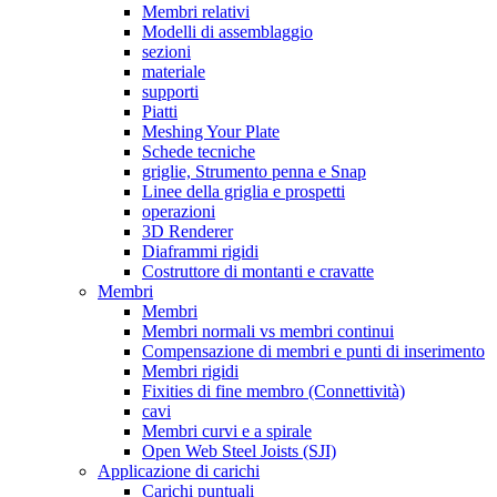
Membri relativi
Modelli di assemblaggio
sezioni
materiale
supporti
Piatti
Meshing Your Plate
Schede tecniche
griglie, Strumento penna e Snap
Linee della griglia e prospetti
operazioni
3D Renderer
Diaframmi rigidi
Costruttore di montanti e cravatte
Membri
Membri
Membri normali vs membri continui
Compensazione di membri e punti di inserimento
Membri rigidi
Fixities di fine membro (Connettività)
cavi
Membri curvi e a spirale
Open Web Steel Joists (SJI)
Applicazione di carichi
Carichi puntuali