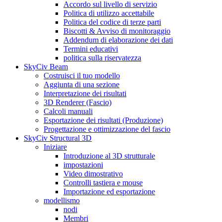
Accordo sul livello di servizio
Politica di utilizzo accettabile
Politica del codice di terze parti
Biscotti & Avviso di monitoraggio
Addendum di elaborazione dei dati
Termini educativi
politica sulla riservatezza
SkyCiv Beam
Costruisci il tuo modello
Aggiunta di una sezione
Interpretazione dei risultati
3D Renderer (Fascio)
Calcoli manuali
Esportazione dei risultati (Produzione)
Progettazione e ottimizzazione del fascio
SkyCiv Structural 3D
Iniziare
Introduzione al 3D strutturale
impostazioni
Video dimostrativo
Controlli tastiera e mouse
Importazione ed esportazione
modellismo
nodi
Membri