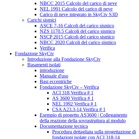
NBCC 2015 Calcolo del carico di neve
NEL 1991 Calcolo del carico di neve
Carico di neve integrato in SkyCiv S3D
Carichi sismici
ASCE 7-16 Calcoli del carico sismico
NZS 1170.5 Calcoli del carico sismico
NSCP 2015 Calcoli del carico sismico
NBCC 2020 Calcoli del carico sismico
Verifica
Fondazione SkyCiv
Introduzione alla Fondazione SkyCiv
Basamenti isolati
introduzione
Manuale d'uso
Basi eccentriche
Fondazione SkyCiv – Verifica
ACI 318 Verifica # 1
AS 3600 Verifica # 1
NEL 1992 Verifica # 1
CSA A23.3-14 Verifica # 1
Esempio di progetto AS3600 | Collegamento
della reazione della sovrastruttura al modulo
Documentazione tecnica
Procedura dettagliata sulla progettazione di
fondazioni isolate con ACI 318-14