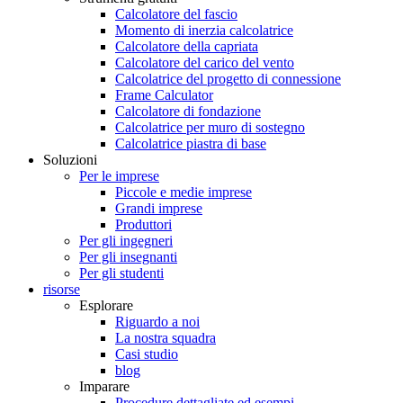
Calcolatore del fascio
Momento di inerzia calcolatrice
Calcolatore della capriata
Calcolatore del carico del vento
Calcolatrice del progetto di connessione
Frame Calculator
Calcolatore di fondazione
Calcolatrice per muro di sostegno
Calcolatrice piastra di base
Soluzioni
Per le imprese
Piccole e medie imprese
Grandi imprese
Produttori
Per gli ingegneri
Per gli insegnanti
Per gli studenti
risorse
Esplorare
Riguardo a noi
La nostra squadra
Casi studio
blog
Imparare
Procedure dettagliate ed esempi