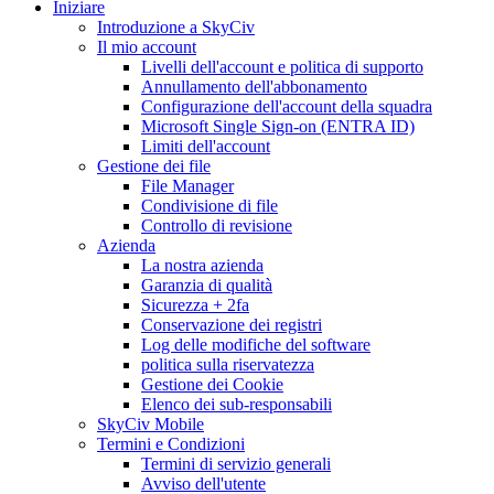
Iniziare
Introduzione a SkyCiv
Il mio account
Livelli dell'account e politica di supporto
Annullamento dell'abbonamento
Configurazione dell'account della squadra
Microsoft Single Sign-on (ENTRA ID)
Limiti dell'account
Gestione dei file
File Manager
Condivisione di file
Controllo di revisione
Azienda
La nostra azienda
Garanzia di qualità
Sicurezza + 2fa
Conservazione dei registri
Log delle modifiche del software
politica sulla riservatezza
Gestione dei Cookie
Elenco dei sub-responsabili
SkyCiv Mobile
Termini e Condizioni
Termini di servizio generali
Avviso dell'utente