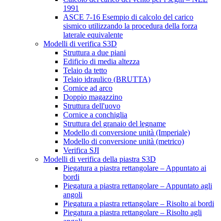
1991
ASCE 7-16 Esempio di calcolo del carico
sismico utilizzando la procedura della forza
laterale equivalente
Modelli di verifica S3D
Struttura a due piani
Edificio di media altezza
Telaio da tetto
Telaio idraulico (BRUTTA)
Cornice ad arco
Doppio magazzino
Struttura dell'uovo
Cornice a conchiglia
Struttura del granaio del legname
Modello di conversione unità (Imperiale)
Modello di conversione unità (metrico)
Verifica SJI
Modelli di verifica della piastra S3D
Piegatura a piastra rettangolare – Appuntato ai
bordi
Piegatura a piastra rettangolare – Appuntato agli
angoli
Piegatura a piastra rettangolare – Risolto ai bordi
Piegatura a piastra rettangolare – Risolto agli