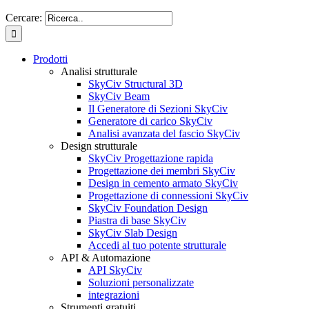
Cercare:
Prodotti
Analisi strutturale
SkyCiv Structural 3D
SkyCiv Beam
Il Generatore di Sezioni SkyCiv
Generatore di carico SkyCiv
Analisi avanzata del fascio SkyCiv
Design strutturale
SkyCiv Progettazione rapida
Progettazione dei membri SkyCiv
Design in cemento armato SkyCiv
Progettazione di connessioni SkyCiv
SkyCiv Foundation Design
Piastra di base SkyCiv
SkyCiv Slab Design
Accedi al tuo potente strutturale
API & Automazione
API SkyCiv
Soluzioni personalizzate
integrazioni
Strumenti gratuiti