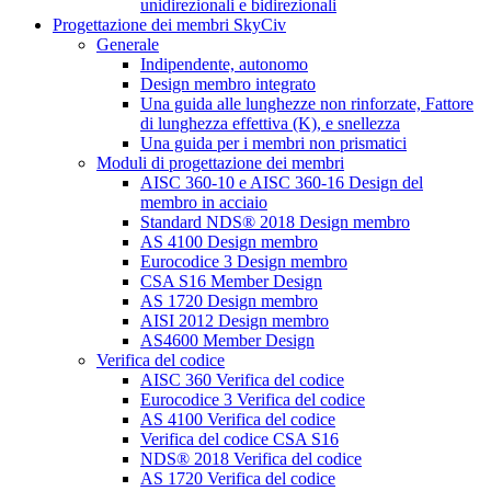
unidirezionali e bidirezionali
Progettazione dei membri SkyCiv
Generale
Indipendente, autonomo
Design membro integrato
Una guida alle lunghezze non rinforzate, Fattore
di lunghezza effettiva (K), e snellezza
Una guida per i membri non prismatici
Moduli di progettazione dei membri
AISC 360-10 e AISC 360-16 Design del
membro in acciaio
Standard NDS® 2018 Design membro
AS 4100 Design membro
Eurocodice 3 Design membro
CSA S16 Member Design
AS 1720 Design membro
AISI 2012 Design membro
AS4600 Member Design
Verifica del codice
AISC 360 Verifica del codice
Eurocodice 3 Verifica del codice
AS 4100 Verifica del codice
Verifica del codice CSA S16
NDS® 2018 Verifica del codice
AS 1720 Verifica del codice