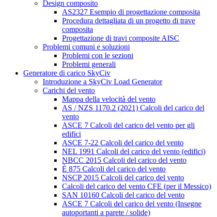
Design composito
AS2327 Esempio di progettazione composita
Procedura dettagliata di un progetto di trave
composita
Progettazione di travi composite AISC
Problemi comuni e soluzioni
Problemi con le sezioni
Problemi generali
Generatore di carico SkyCiv
Introduzione a SkyCiv Load Generator
Carichi del vento
Mappa della velocità del vento
AS / NZS 1170.2 (2021) Calcoli del carico del
vento
ASCE 7 Calcoli del carico del vento per gli
edifici
ASCE 7-22 Calcoli del carico del vento
NEL 1991 Calcoli del carico del vento (edifici)
NBCC 2015 Calcoli del carico del vento
È 875 Calcoli del carico del vento
NSCP 2015 Calcoli del carico del vento
Calcoli del carico del vento CFE (per il Messico)
SAN 10160 Calcoli del carico del vento
ASCE 7 Calcoli del carico del vento (Insegne
autoportanti a parete / solide)