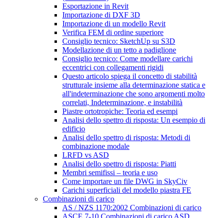
Esportazione in Revit
Importazione di DXF 3D
Importazione di un modello Revit
Verifica FEM di ordine superiore
Consiglio tecnico: SketchUp su S3D
Modellazione di un tetto a padiglione
Consiglio tecnico: Come modellare carichi
eccentrici con collegamenti rigidi
Questo articolo spiega il concetto di stabilità
strutturale insieme alla determinazione statica e
all'indeterminazione che sono argomenti molto
correlati, Indeterminazione, e instabilità
Piastre ortotropiche: Teoria ed esempi
Analisi dello spettro di risposta: Un esempio di
edificio
Analisi dello spettro di risposta: Metodi di
combinazione modale
LRFD vs ASD
Analisi dello spettro di risposta: Piatti
Membri semifissi – teoria e uso
Come importare un file DWG in SkyCiv
Carichi superficiali del modello piastra FE
Combinazioni di carico
AS / NZS 1170:2002 Combinazioni di carico
ASCE 7-10 Combinazioni di carico ASD