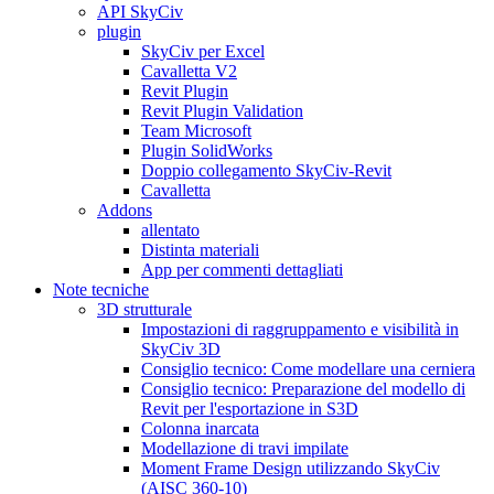
API SkyCiv
plugin
SkyCiv per Excel
Cavalletta V2
Revit Plugin
Revit Plugin Validation
Team Microsoft
Plugin SolidWorks
Doppio collegamento SkyCiv-Revit
Cavalletta
Addons
allentato
Distinta materiali
App per commenti dettagliati
Note tecniche
3D strutturale
Impostazioni di raggruppamento e visibilità in
SkyCiv 3D
Consiglio tecnico: Come modellare una cerniera
Consiglio tecnico: Preparazione del modello di
Revit per l'esportazione in S3D
Colonna inarcata
Modellazione di travi impilate
Moment Frame Design utilizzando SkyCiv
(AISC 360-10)