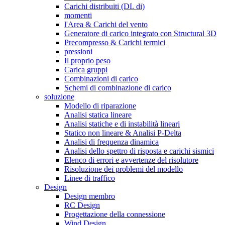
Carichi distribuiti (DL di)
momenti
l'Area & Carichi del vento
Generatore di carico integrato con Structural 3D
Precompresso & Carichi termici
pressioni
Il proprio peso
Carica gruppi
Combinazioni di carico
Schemi di combinazione di carico
soluzione
Modello di riparazione
Analisi statica lineare
Analisi statiche e di instabilità lineari
Statico non lineare & Analisi P-Delta
Analisi di frequenza dinamica
Analisi dello spettro di risposta e carichi sismici
Elenco di errori e avvertenze del risolutore
Risoluzione dei problemi del modello
Linee di traffico
Design
Design membro
RC Design
Progettazione della connessione
Wind Design