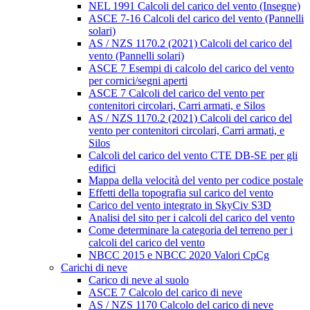
NEL 1991 Calcoli del carico del vento (Insegne)
ASCE 7-16 Calcoli del carico del vento (Pannelli
solari)
AS / NZS 1170.2 (2021) Calcoli del carico del
vento (Pannelli solari)
ASCE 7 Esempi di calcolo del carico del vento
per cornici/segni aperti
ASCE 7 Calcoli del carico del vento per
contenitori circolari, Carri armati, e Silos
AS / NZS 1170.2 (2021) Calcoli del carico del
vento per contenitori circolari, Carri armati, e
Silos
Calcoli del carico del vento CTE DB-SE per gli
edifici
Mappa della velocità del vento per codice postale
Effetti della topografia sul carico del vento
Carico del vento integrato in SkyCiv S3D
Analisi del sito per i calcoli del carico del vento
Come determinare la categoria del terreno per i
calcoli del carico del vento
NBCC 2015 e NBCC 2020 Valori CpCg
Carichi di neve
Carico di neve al suolo
ASCE 7 Calcolo del carico di neve
AS / NZS 1170 Calcolo del carico di neve