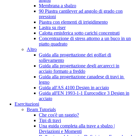
angoli
Membrana a sbalzo
90 Piastra cantilever ad angolo di grado con
pressioni
Piastra con elementi di irrigidimento
Lastra su riser
Calotta emisferica sotto carichi concentrati
Concentrazione di stress attorno a un buco in un
piatto quadrato
Altro
Guida alla progettazione dei golfari di
sollevamento
Guida alla progettazione degli arcarecci in
acciaio formato a freddo
Guida alla progettazione canadese di travi in ​​
legno
Guida all'AS 4100 Design in acciaio
Guida all'EN 1993-1-1 Eurocodice 3 Design in
acciaio
Esercitazioni
Beam Tutorials
Che cos'è un raggio?
Tipi di travi
Una guida completa alla trave a sbalzo |
Deviazioni e Momenti