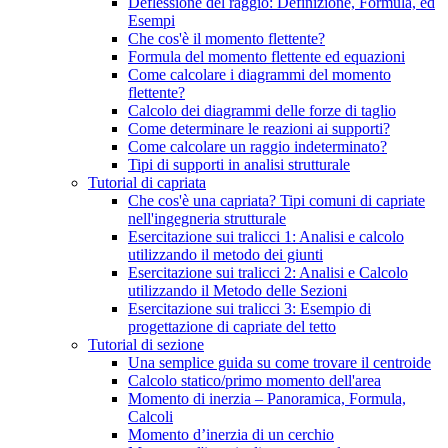
Deflessione del raggio: Definizione, Formula, ed
Esempi
Che cos'è il momento flettente?
Formula del momento flettente ed equazioni
Come calcolare i diagrammi del momento
flettente?
Calcolo dei diagrammi delle forze di taglio
Come determinare le reazioni ai supporti?
Come calcolare un raggio indeterminato?
Tipi di supporti in analisi strutturale
Tutorial di capriata
Che cos'è una capriata? Tipi comuni di capriate
nell'ingegneria strutturale
Esercitazione sui tralicci 1: Analisi e calcolo
utilizzando il metodo dei giunti
Esercitazione sui tralicci 2: Analisi e Calcolo
utilizzando il Metodo delle Sezioni
Esercitazione sui tralicci 3: Esempio di
progettazione di capriate del tetto
Tutorial di sezione
Una semplice guida su come trovare il centroide
Calcolo statico/primo momento dell'area
Momento di inerzia – Panoramica, Formula,
Calcoli
Momento d’inerzia di un cerchio