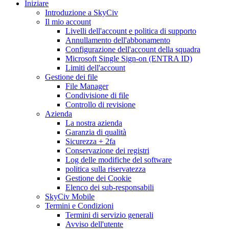
Iniziare
Introduzione a SkyCiv
Il mio account
Livelli dell'account e politica di supporto
Annullamento dell'abbonamento
Configurazione dell'account della squadra
Microsoft Single Sign-on (ENTRA ID)
Limiti dell'account
Gestione dei file
File Manager
Condivisione di file
Controllo di revisione
Azienda
La nostra azienda
Garanzia di qualità
Sicurezza + 2fa
Conservazione dei registri
Log delle modifiche del software
politica sulla riservatezza
Gestione dei Cookie
Elenco dei sub-responsabili
SkyCiv Mobile
Termini e Condizioni
Termini di servizio generali
Avviso dell'utente