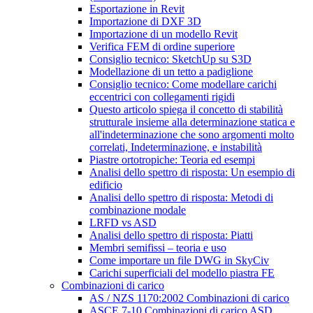
Esportazione in Revit
Importazione di DXF 3D
Importazione di un modello Revit
Verifica FEM di ordine superiore
Consiglio tecnico: SketchUp su S3D
Modellazione di un tetto a padiglione
Consiglio tecnico: Come modellare carichi
eccentrici con collegamenti rigidi
Questo articolo spiega il concetto di stabilità
strutturale insieme alla determinazione statica e
all'indeterminazione che sono argomenti molto
correlati, Indeterminazione, e instabilità
Piastre ortotropiche: Teoria ed esempi
Analisi dello spettro di risposta: Un esempio di
edificio
Analisi dello spettro di risposta: Metodi di
combinazione modale
LRFD vs ASD
Analisi dello spettro di risposta: Piatti
Membri semifissi – teoria e uso
Come importare un file DWG in SkyCiv
Carichi superficiali del modello piastra FE
Combinazioni di carico
AS / NZS 1170:2002 Combinazioni di carico
ASCE 7-10 Combinazioni di carico ASD