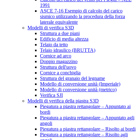
1991
ASCE 7-16 Esempio di calcolo del carico
sismico utilizzando la procedura della forza
laterale equivalente
Modelli di verifica S3D
Struttura a due piani
Edificio di media altezza
Telaio da tetto
Telaio idraulico (BRUTTA)
Cornice ad arco
Doppio magazzino
Struttura dell'uovo
Cornice a conchiglia
Struttura del granaio del legname
Modello di conversione unità (Imperiale)
Modello di conversione unità (metrico)
Verifica SJI
Modelli di verifica della piastra S3D
Piegatura a piastra rettangolare – Appuntato ai
bordi
Piegatura a piastra rettangolare – Appuntato agli
angoli
Piegatura a piastra rettangolare – Risolto ai bordi
Piegatura a piastra rettangolare – Risolto agli