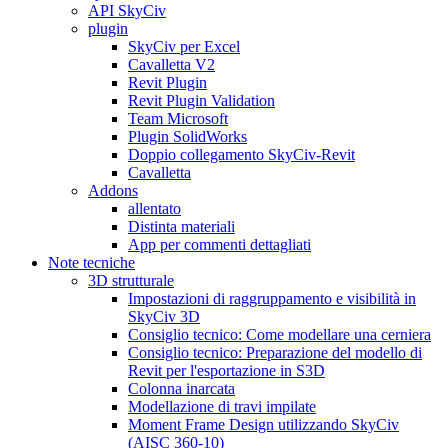
API SkyCiv
plugin
SkyCiv per Excel
Cavalletta V2
Revit Plugin
Revit Plugin Validation
Team Microsoft
Plugin SolidWorks
Doppio collegamento SkyCiv-Revit
Cavalletta
Addons
allentato
Distinta materiali
App per commenti dettagliati
Note tecniche
3D strutturale
Impostazioni di raggruppamento e visibilità in
SkyCiv 3D
Consiglio tecnico: Come modellare una cerniera
Consiglio tecnico: Preparazione del modello di
Revit per l'esportazione in S3D
Colonna inarcata
Modellazione di travi impilate
Moment Frame Design utilizzando SkyCiv
(AISC 360-10)