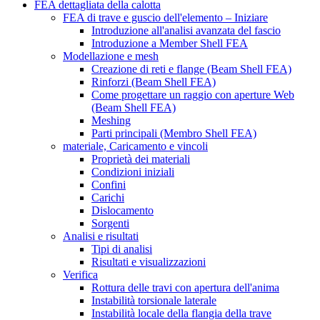
FEA dettagliata della calotta
FEA di trave e guscio dell'elemento – Iniziare
Introduzione all'analisi avanzata del fascio
Introduzione a Member Shell FEA
Modellazione e mesh
Creazione di reti e flange (Beam Shell FEA)
Rinforzi (Beam Shell FEA)
Come progettare un raggio con aperture Web
(Beam Shell FEA)
Meshing
Parti principali (Membro Shell FEA)
materiale, Caricamento e vincoli
Proprietà dei materiali
Condizioni iniziali
Confini
Carichi
Dislocamento
Sorgenti
Analisi e risultati
Tipi di analisi
Risultati e visualizzazioni
Verifica
Rottura delle travi con apertura dell'anima
Instabilità torsionale laterale
Instabilità locale della flangia della trave