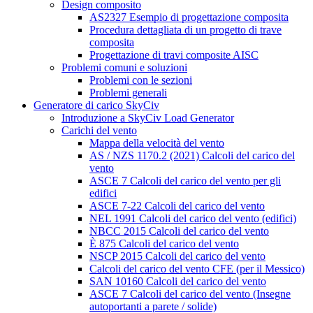
Design composito
AS2327 Esempio di progettazione composita
Procedura dettagliata di un progetto di trave
composita
Progettazione di travi composite AISC
Problemi comuni e soluzioni
Problemi con le sezioni
Problemi generali
Generatore di carico SkyCiv
Introduzione a SkyCiv Load Generator
Carichi del vento
Mappa della velocità del vento
AS / NZS 1170.2 (2021) Calcoli del carico del
vento
ASCE 7 Calcoli del carico del vento per gli
edifici
ASCE 7-22 Calcoli del carico del vento
NEL 1991 Calcoli del carico del vento (edifici)
NBCC 2015 Calcoli del carico del vento
È 875 Calcoli del carico del vento
NSCP 2015 Calcoli del carico del vento
Calcoli del carico del vento CFE (per il Messico)
SAN 10160 Calcoli del carico del vento
ASCE 7 Calcoli del carico del vento (Insegne
autoportanti a parete / solide)