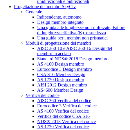
unidirezionali e bidirezionali
Progettazione dei membri SkyCiv
Generale
Indipendente, autonomo
Design membro integrato
Una guida alle lunghezze non rinforzate, Fattore
di lunghezza effettiva (K), e snellezza
Una guida per i membri non prismatici
Moduli di progettazione dei membri
AISC 360-10 e AISC 360-16 Design del
membro in acciaio
Standard NDS® 2018 Design membro
AS 4100 Design membro
Eurocodice 3 Design membro
CSA S16 Member Design
AS 1720 Design membro
AISI 2012 Design membro
AS4600 Member Design
Verifica del codice
AISC 360 Verifica del codice
Eurocodice 3 Verifica del codice
AS 4100 Verifica del codice
Verifica del codice CSA S16
NDS® 2018 Verifica del codice
AS 1720 Verifica del codice