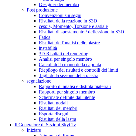
Designer dei membri
Post produzione
Convenzioni sui segni
Risultati della reazione in S3D
cesoia, Momento, Torsione e assiale
Risultati di spostamento / deflessione in S3D
Fatica
Risultati dell'analisi delle piastre
instabilità
3D Risultati del rendering
Analisi per singolo membro
Calcoli della mano della capriata
Riepilogo dei risultati e controlli dei limiti
Tagli della sezione della piastra
segnalazione
Rapporto di analisi e distinta materiali
Rapporti per singolo membro
Schermate definite dall'utente
Risultati nodali
Risultati dei membri
Esporta disegni
Risultati della lastra
Il Generatore di Sezioni SkyCiv
Iniziare
Aggiunta di forme