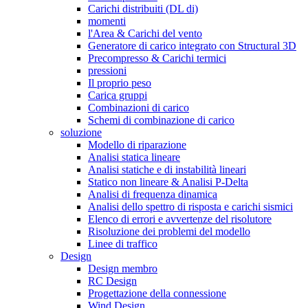
Carichi distribuiti (DL di)
momenti
l'Area & Carichi del vento
Generatore di carico integrato con Structural 3D
Precompresso & Carichi termici
pressioni
Il proprio peso
Carica gruppi
Combinazioni di carico
Schemi di combinazione di carico
soluzione
Modello di riparazione
Analisi statica lineare
Analisi statiche e di instabilità lineari
Statico non lineare & Analisi P-Delta
Analisi di frequenza dinamica
Analisi dello spettro di risposta e carichi sismici
Elenco di errori e avvertenze del risolutore
Risoluzione dei problemi del modello
Linee di traffico
Design
Design membro
RC Design
Progettazione della connessione
Wind Design