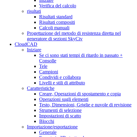
Iniziare
Verifica del calcolo
risultati
Risultati standard
Risultati compositi
Calcoli manuali
Progettazione del metodo di resistenza diretta nel
generatore di sezioni SkyCiv
CloudCAD
Iniziare
Se ci sono stati tempi di ritardo in passato +
Consolle
Tele
Campioni
Condividi e collabora
Livelli e stili di attributo
Caratteristiche
Creare, Operazioni di spostamento e copia
Operazioni sugli elementi
Testo, Dimensioni, Griglie e nuvole di revisione
Strumenti di selezione
Impostazioni di scatto
Blocchi
Importazione/esportazione
Generale