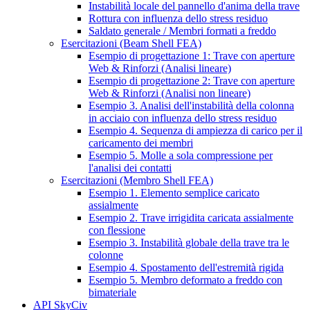
Instabilità locale del pannello d'anima della trave
Rottura con influenza dello stress residuo
Saldato generale / Membri formati a freddo
Esercitazioni (Beam Shell FEA)
Esempio di progettazione 1: Trave con aperture
Web & Rinforzi (Analisi lineare)
Esempio di progettazione 2: Trave con aperture
Web & Rinforzi (Analisi non lineare)
Esempio 3. Analisi dell'instabilità della colonna
in acciaio con influenza dello stress residuo
Esempio 4. Sequenza di ampiezza di carico per il
caricamento dei membri
Esempio 5. Molle a sola compressione per
l'analisi dei contatti
Esercitazioni (Membro Shell FEA)
Esempio 1. Elemento semplice caricato
assialmente
Esempio 2. Trave irrigidita caricata assialmente
con flessione
Esempio 3. Instabilità globale della trave tra le
colonne
Esempio 4. Spostamento dell'estremità rigida
Esempio 5. Membro deformato a freddo con
bimateriale
API SkyCiv