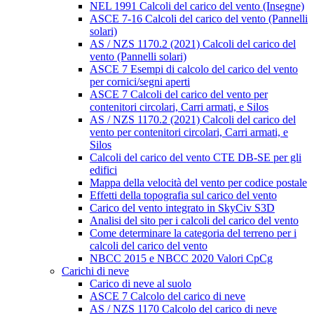
NEL 1991 Calcoli del carico del vento (Insegne)
ASCE 7-16 Calcoli del carico del vento (Pannelli
solari)
AS / NZS 1170.2 (2021) Calcoli del carico del
vento (Pannelli solari)
ASCE 7 Esempi di calcolo del carico del vento
per cornici/segni aperti
ASCE 7 Calcoli del carico del vento per
contenitori circolari, Carri armati, e Silos
AS / NZS 1170.2 (2021) Calcoli del carico del
vento per contenitori circolari, Carri armati, e
Silos
Calcoli del carico del vento CTE DB-SE per gli
edifici
Mappa della velocità del vento per codice postale
Effetti della topografia sul carico del vento
Carico del vento integrato in SkyCiv S3D
Analisi del sito per i calcoli del carico del vento
Come determinare la categoria del terreno per i
calcoli del carico del vento
NBCC 2015 e NBCC 2020 Valori CpCg
Carichi di neve
Carico di neve al suolo
ASCE 7 Calcolo del carico di neve
AS / NZS 1170 Calcolo del carico di neve