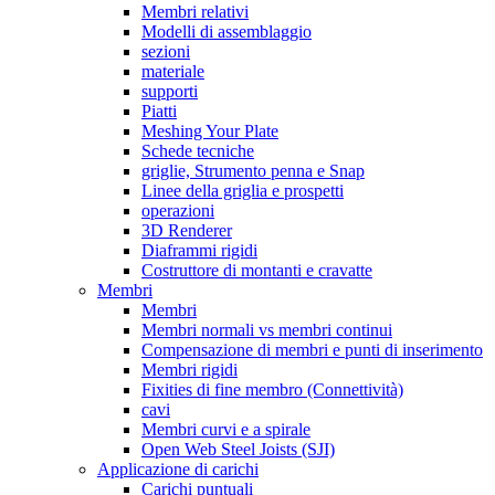
Membri relativi
Modelli di assemblaggio
sezioni
materiale
supporti
Piatti
Meshing Your Plate
Schede tecniche
griglie, Strumento penna e Snap
Linee della griglia e prospetti
operazioni
3D Renderer
Diaframmi rigidi
Costruttore di montanti e cravatte
Membri
Membri
Membri normali vs membri continui
Compensazione di membri e punti di inserimento
Membri rigidi
Fixities di fine membro (Connettività)
cavi
Membri curvi e a spirale
Open Web Steel Joists (SJI)
Applicazione di carichi
Carichi puntuali