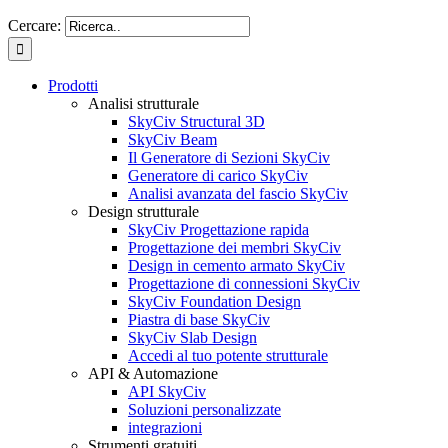
Cercare:
Prodotti
Analisi strutturale
SkyCiv Structural 3D
SkyCiv Beam
Il Generatore di Sezioni SkyCiv
Generatore di carico SkyCiv
Analisi avanzata del fascio SkyCiv
Design strutturale
SkyCiv Progettazione rapida
Progettazione dei membri SkyCiv
Design in cemento armato SkyCiv
Progettazione di connessioni SkyCiv
SkyCiv Foundation Design
Piastra di base SkyCiv
SkyCiv Slab Design
Accedi al tuo potente strutturale
API & Automazione
API SkyCiv
Soluzioni personalizzate
integrazioni
Strumenti gratuiti