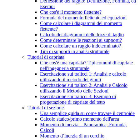
Deflessione del raggio: Definizione, Formula, ed
Esempi
Che cos'è il momento flettente?
Formula del momento flettente ed equazioni
Come calcolare i diagrammi del momento
flettente?
Calcolo dei diagrammi delle forze di taglio
Come determinare le reazioni ai supporti?
Come calcolare un raggio indeterminato?
Tipi di supporti in analisi strutturale
Tutorial di capriata
Che cos'è una capriata? Tipi comuni di capriate
nell'ingegneria strutturale
Esercitazione sui tralicci 1: Analisi e calcolo
utilizzando il metodo dei giunti
Esercitazione sui tralicci 2: Analisi e Calcolo
utilizzando il Metodo delle Sezioni
Esercitazione sui tralicci 3: Esempio di
progettazione di capriate del tetto
Tutorial di sezione
Una semplice guida su come trovare il centroide
Calcolo statico/primo momento dell'area
Momento di inerzia – Panoramica, Formula,
Calcoli
Momento d’inerzia di un cerchio