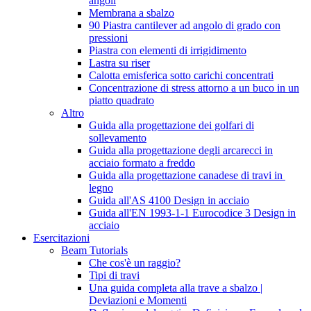
angoli
Membrana a sbalzo
90 Piastra cantilever ad angolo di grado con
pressioni
Piastra con elementi di irrigidimento
Lastra su riser
Calotta emisferica sotto carichi concentrati
Concentrazione di stress attorno a un buco in un
piatto quadrato
Altro
Guida alla progettazione dei golfari di
sollevamento
Guida alla progettazione degli arcarecci in
acciaio formato a freddo
Guida alla progettazione canadese di travi in ​​
legno
Guida all'AS 4100 Design in acciaio
Guida all'EN 1993-1-1 Eurocodice 3 Design in
acciaio
Esercitazioni
Beam Tutorials
Che cos'è un raggio?
Tipi di travi
Una guida completa alla trave a sbalzo |
Deviazioni e Momenti