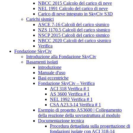
NBCC 2015 Calcolo del carico di neve
NEL 1991 Calcolo del carico di neve
Carico di neve integrato in SkyCiv S3D
Carichi sismici
ASCE 7-16 Calcoli del carico sismico
NZS 1170.5 Calcoli del carico sismico
NSCP 2015 Calcoli del carico sismico
NBCC 2020 Calcoli del carico sismico
Verifica
Fondazione SkyCiv
Introduzione alla Fondazione SkyCiv
Basamenti isolati
introduzione
Manuale d'uso
Basi eccentriche
Fondazione SkyCiv – Verifica
ACI 318 Verifica # 1
AS 3600 Verifica # 1
NEL 1992 Verifica # 1
CSA A23.3-14 Verifica # 1
Esempio di progetto AS3600 | Collegamento
della reazione della sovrastruttura al modulo
Documentazione tecnica
Procedura dettagliata sulla progettazione di
fondazioni isolate con ACI 318-14