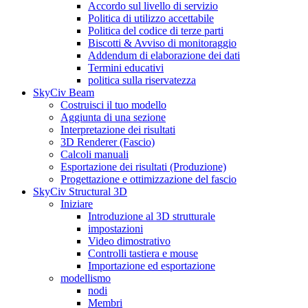
Accordo sul livello di servizio
Politica di utilizzo accettabile
Politica del codice di terze parti
Biscotti & Avviso di monitoraggio
Addendum di elaborazione dei dati
Termini educativi
politica sulla riservatezza
SkyCiv Beam
Costruisci il tuo modello
Aggiunta di una sezione
Interpretazione dei risultati
3D Renderer (Fascio)
Calcoli manuali
Esportazione dei risultati (Produzione)
Progettazione e ottimizzazione del fascio
SkyCiv Structural 3D
Iniziare
Introduzione al 3D strutturale
impostazioni
Video dimostrativo
Controlli tastiera e mouse
Importazione ed esportazione
modellismo
nodi
Membri