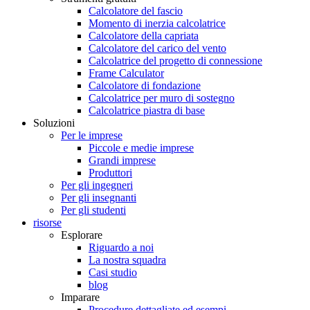
Calcolatore del fascio
Momento di inerzia calcolatrice
Calcolatore della capriata
Calcolatore del carico del vento
Calcolatrice del progetto di connessione
Frame Calculator
Calcolatore di fondazione
Calcolatrice per muro di sostegno
Calcolatrice piastra di base
Soluzioni
Per le imprese
Piccole e medie imprese
Grandi imprese
Produttori
Per gli ingegneri
Per gli insegnanti
Per gli studenti
risorse
Esplorare
Riguardo a noi
La nostra squadra
Casi studio
blog
Imparare
Procedure dettagliate ed esempi